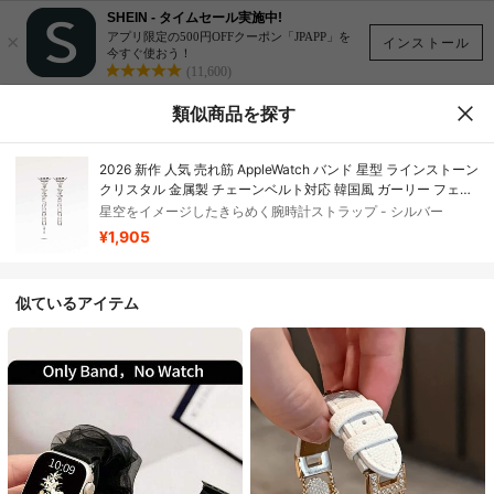
SHEIN - タイムセール実施中!
×
アプリ限定の500円OFFクーポン「JPAPP」を
インストール
今すぐ使おう！
(11,600)
類似商品を探す
2026 新作 人気 売れ筋 AppleWatch バンド 星型 ラインストーン
クリスタル 金属製 チェーンベルト対応 韓国風 ガーリー フェミ
ニン シルバー ゴールド 可愛い おしゃれ 高級感 華やか ブレス
星空をイメージしたきらめく腕時計ストラップ - シルバー
レット型
¥1,905
似ているアイテム