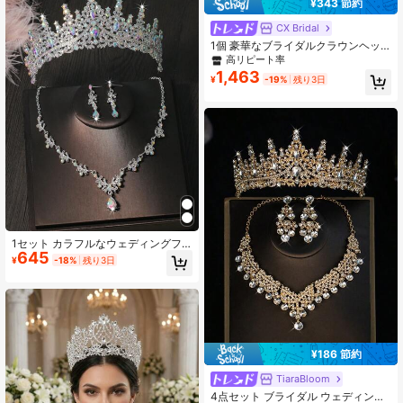
¥343 節約
CX Bridal
1個 豪華なブライダルクラウンヘッ
ドバンド、ラインストーン装飾、タ
高リピート率
ッセルチェーンヘアアクセサリー、
1,463
¥
-19%
残り3日
ファッションウェディングパーティ
ーフェスティバルコスチューム
1セット カラフルなウェディングフ
645
ァッションジュエリー ブライダルア
¥
-18%
残り3日
クセサリー クラシッククリスタルク
ラウン + ネックレス + ピアス 4点セ
ット、ウェディングドレス、ブライ
ダルパーティー、お祝いに適してい
ます
¥186 節約
TiaraBloom
4点セット ブライダル ウェディング