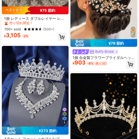
¥75 節約
#1 ベストセラー
大聖堂のベール ウェディングアクセサリー
売り切れ間近！
1個 レディース ダブルレイヤー レー
ス ウェディングベール メタルコーム
#1 ベストセラー
#1 ベストセラー
大聖堂のベール ウェディングアクセサリー
大聖堂のベール ウェディングアクセサリー
付き、ウェディングパーティー、白
売り切れ間近！
売り切れ間近！
700+ sold
(500+)
秋コーデに適しています
3,105
#1 ベストセラー
大聖堂のベール ウェディングアクセサリー
¥
-2%
売り切れ間近！
¥79 節約
Buffy Bridal
1個 合金製フラワーブライダルヘッ
903
ドバンド コーム付き ウェディングヘ
¥
-8%
残り3日
アアクセサリー
8
¥273 節約
4点セット ファッショナブルなブラ