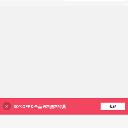
ピアス4点入り、ウェディングドレ
ス、パーティー、集まりに適してい
ます
30%OFF＆全品送料無料特典
買い物かごに追加
登録
2% 割引！