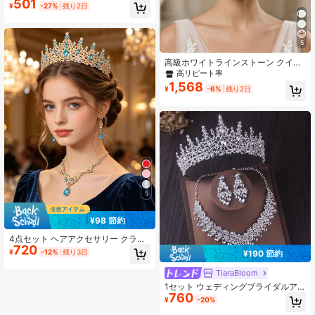
501
#6 ベストセラー
に ブライダルファッションジュエリーセット
¥
-27%
残り2日
高リピート率
5
高級ホワイトラインストーン クイー
ンクラウン バロック調ゴールド ウェ
高リピート率
ディング ブライダルヘアティアラ エ
1,568
¥
-6%
残り2日
レガントな誕生日パーティー用ヘア
アクセサリー キラキラのページェン
トヘッドピース
5
¥98 節約
4点セット ヘアアクセサリー クラウ
720
ンセット エレガントで豪華なライン
¥
-12%
残り3日
¥190 節約
ストーン クイーンクラウン ネックレ
ス ピアス ブライダル ウェディング
TiaraBloom
ドレス アクセサリーセット ヘアアク
1セット ウェディングブライダルア
セサリー クラウン
760
クセサリーファッションジュエリー
¥
-20%
クリスタルクラウン、ネックレス、