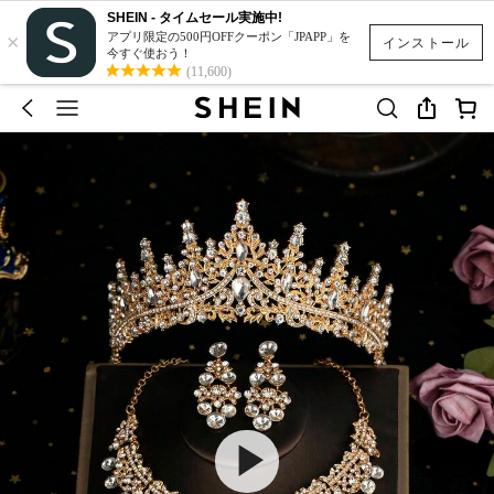
SHEIN - タイムセール実施中!
×
アプリ限定の500円OFFクーポン「JPAPP」を
インストール
今すぐ使おう！
(11,600)