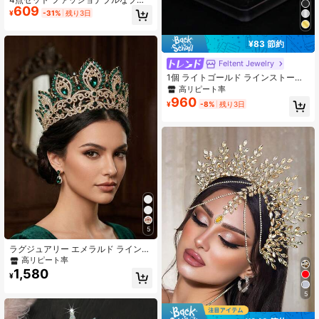
609
イダルクラウン ネックレス＆ピアス
¥
-31%
残り3日
セット 亜鉛合金製ティアラ ラインス
トーン付き ウェディングジュエリー
セット 花嫁用 - エレガントなウェデ
¥83 節約
ィングアクセサリーキット
Feltent Jewelry
1個 ライトゴールド ラインストーン
クラウン、花嫁のスタイリング、写
高リピート率
真撮影、イブニングパーティー、ボ
960
¥
-8%
残り3日
ール、日常着に適しています
5
ラグジュアリー エメラルド ラインス
トーン クイーンクラウン、バロック
高リピート率
ゴールド ウェディングヘッドピー
1,580
¥
ス、エレガントな誕生日パーティー
ヘアアクセサリー、ヴィンテージ ビ
5
ューティーページェント