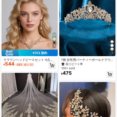
1K フォロワー
4.92
1K フォロワー
4.92
1K フォロワー
4.92
5
¥153 節約
5
1K フォロワー
4.92
クラウンヘッドピースセット 4点、
1個 女性用パーティーボールクラウ
544
エレガントなクリスタル クイーンク
ン 誕生日パーティー 大人用ウェディ
高リピート率
¥
-22%
残り3日
ラウン ネックレス ピアス ブライダ
ング写真撮影 合金ラインストーン ブ
100+ sold
ル ウェディング アクセサリー
ライダルティアラ ヘアバンド、亜鉛
1K フォロワー
4.92
475
¥
合金ヘアバンド キラキラ文字入り 目
を引くデザイン、クリスタル埋め込
み 輝きと透明感、花嫁のクラウン ウ
ェディングティアラ