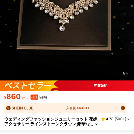
1/14
¥15節約
860
-2%
¥
¥875
から
入会後
¥43
OFF
ウェディングファッションジュエリーセット 花嫁
4.78
(
500+
)
アクセサリー ラインストーンクラウン 豪華な
ネックレス ピアス 4点セット ブライダルドレ
スジュエリー ウェディングパーティー ハロウィン