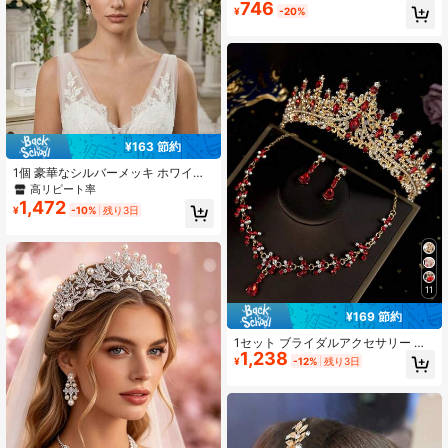
746
ジュエリー、クリスタルクラウン、
¥
-20%
ネックレス、ピアス、結婚式、パー
ティー、ドレスアクセサリー
¥163 節約
1個 豪華なシルバーメッキ ホワイト
ラインストーン クイーンクラウン、
高リピート率
繊細なクリスタル ウェディングティ
1,472
¥
-10%
残り3日
アラ 花嫁用、エレガントな誕生日パ
ーティー ヘアジュエリー、輝くペー
ジェントヘッドピース 女性用
11
¥169 節約
1セット ブライダルアクセサリー レ
1,238
ッドラインストーン装飾クラウン、
¥
-12%
残り3日
ネックレス、ピアス、4点ウェディン
グジュエリーセット、ウェディング
ドレス、ガウン、プロム、パーティ
ーに適しています