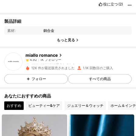
役に立つ
(2)
1K フォロワー
4.92
製品詳細
素材:
銅合金
1K フォロワー
4.92
もっと見る
miallo romance
1K フォロワー
4.92
d***o
は
1日前
に購入しました
12K 件が最近販売されました
1.1K 回数目のご購入
1K フォロワー
4.92
フォロー
すべての商品
あなたにおすすめの商品
1K フォロワー
4.92
おすすめ
ビューティー&ケア
ジュエリー＆ウォッチ
ホーム＆インテ
1K フォロワー
4.92