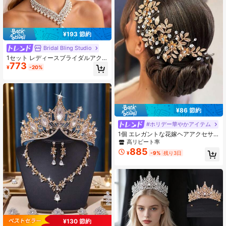
¥193 節約
Bridal Bling Studio
1セット レディースブライダルアク
773
セサリー、クラシックエレガントな
¥
-20%
パールティアラ + 高級ネックレス +
ピアス、4点セットウェディングジュ
エリー、ウェディングドレスに適
し、ウェディングパーティー、ボー
ル、集まりにも適しています
¥86 節約
#ホリデー華やかアイテム
1個 エレガントな花嫁ヘアアクセサ
リー、ハンドメイド クリスタル ウェ
高リピート率
ディング ヘアコーム 花嫁 ブライズ
885
¥
-9%
残り3日
メイド バレンタインデー アクセサリ
ー
¥130 節約