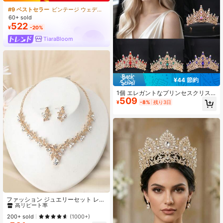
#9 ベストセラー
ビンテージ ウェディングファッションジュエリー
60+ sold
522
¥
-20%
TiaraBloom
¥44 節約
1個 エレガントなプリンセスクリス
509
タルダイヤモンドクラウン - 結婚
¥
-8%
残り3日
式、誕生日、特別な日のためのキラ
キラ合金ヘアアクセサリー
#6 ベストセラー
に ブライダルファッションジュエリーセット
高リピート率
ファッション ジュエリーセット レデ
ィース ウェディングパーティー クリ
#6 ベストセラー
#6 ベストセラー
に ブライダルファッションジュエリーセット
に ブライダルファッションジュエリーセット
スタル パール 3点セット
高リピート率
高リピート率
200+ sold
(1000+)