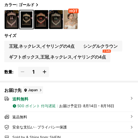
用
カラー: ゴールド
サイズ
王冠,ネックレス,イヤリングの4点
シングルクラウン
3 left
ギフトボックス,王冠,ネックレス,イヤリングの4点
数量:
お届け先
Japan
送料無料
500 ポイント 付与遅延
お届け予定日:
8月14日 - 8月16日
返品無料
安全な支払い · プライバシー保護
Sold by & Ships from: SHEIN