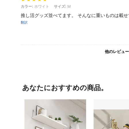
カラー: ホワイト, サイズ: M
カラー:
ホワイト
サイズ:
M
推し活グッズ並べてます。 そんなに重いものは載
翻訳
他のレビュー
あなたにおすすめの商品。