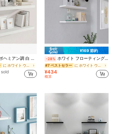
¥169 節約
ハウス スタイル ディスプレイシェルフ リビングルームと寝室に、本や装飾品の棚に適しています、ホーム、寝室、リビングルーム、壁の装飾に
ホワイト フローティングウォールシェルフ、壁掛けディスプレイシェルフ、本、写真フレーム、植物、装飾、リビング、寝室 & 壁収納
-28%
に ホワイト ウォールシェルフ
に ホワイト ウォールシェルフ
ー
#7 ベストセラー
¥434
 sold
概算