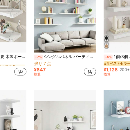
に 寮の収納必需品 収納ホルダーとラック
ドリル不要 寮用キッチン収納 木製ボード 壁掛け棚 リビングルーム 文字パーティション
シングルパネル パーティションウォールシェルフ クリエイティブ壁面収納ラック リビングルーム 背景壁装飾 壁掛け
1個/3個 ボヘミアン調 白 壁掛け収納ラック、マルチパーパス ファーム
-7%
-4%
残り 7 点
に 寮の収納必需品 収納ホルダーとラック
に 寮の収納必需品 収納ホルダーとラック
#4 ベストセラ
¥647
¥1,126
200+
に 寮の収納必需品 収納ホルダーとラック
概算
概算