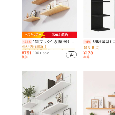
¥292 節約
に ウォールシェルフ
#6 ベストセラー
1個[フック付き]壁掛け フローティングシェルフ、ドリルは不要、リビング、書斎、寝室、テレビ背景、壁掛け収納ラック各サイズ展開
3/5段薄型ミニマリストウォールシェルフ(PVC素材)、壁掛け収納ラック、ウォールシェルフ、壁掛けアクリル収納ラック、壁掛けフローテ
-28%
-4%
売り切れ間近！
残り 9 点
に ウォールシェルフ
に ウォールシェルフ
#6 ベストセラー
#6 ベストセラー
売り切れ間近！
売り切れ間近！
¥751
¥178
100+ sold
に ウォールシェルフ
#6 ベストセラー
概算
概算
売り切れ間近！