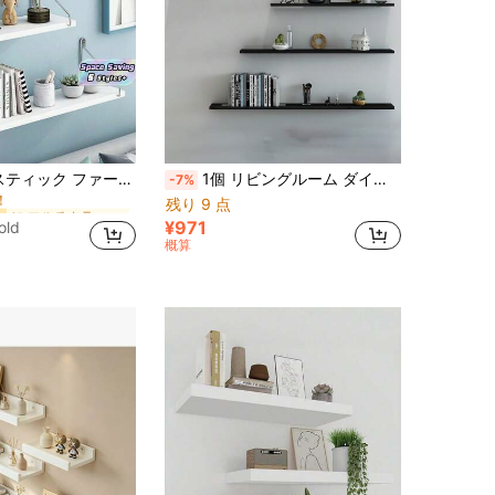
に マルチカラー ウォールシェルフ
ー
ドリルなし 吊り下げ式 棚 寝室 バスルーム リビングルーム キッチン 装飾 収納 ディスプレイラック 植物 本 ホームデコレーション 壁掛け式 オーガナイザー 省スペース
1個 リビングルーム ダイニングルーム用 文字デザイン パーテーションシェルフ 穴あけ不要 壁掛け TV壁面収納ラック
-7%
！
残り 9 点
に マルチカラー ウォールシェルフ
に マルチカラー ウォールシェルフ
ー
ー
！
！
¥971
old
に マルチカラー ウォールシェルフ
ー
概算
！