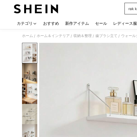
rak 
Use up
カテゴリ
おすすめ
新作アイテム
セール
レディース服
ホーム
ホーム＆インテリア
収納＆整理
歯ブラシ立て
ウォール
/
/
/
/