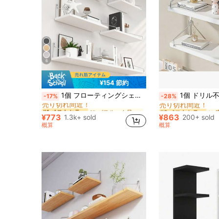
6
¥154 節約
に バスルーム吊り下げ収納 収納ホルダーとラック
#1 ベストセラー
#3 ベストセラー
1個 フローティングシェルフ ウォールデコ、ラスティック ウッド ウォールシェルフ ベッドルーム用、ファームハウス バスルームシェルフ、ハンギングストレージシェルフ、ウォールマウントオーガナイザー、ハンギング フラワーラック アウトドアデコレーション
1個 ドリル不要 木製ボード パーティション 寮用収納棚 リビングルーム 壁掛け装飾棚 
-17%
-28%
売り切れ間近！
売り切れ間近！
に バスルーム吊り下げ収納 収納ホルダーとラック
に バスルーム吊り下げ収納 収納ホルダーとラック
#1 ベストセラー
#1 ベストセラー
#3 ベストセラー
#3 ベストセラー
売り切れ間近！
売り切れ間近！
売り切れ間近！
売り切れ間近！
¥773
¥863
1.3k+ sold
200+ sold
に バスルーム吊り下げ収納 収納ホルダーとラック
#1 ベストセラー
#3 ベストセラー
概算
概算
売り切れ間近！
売り切れ間近！