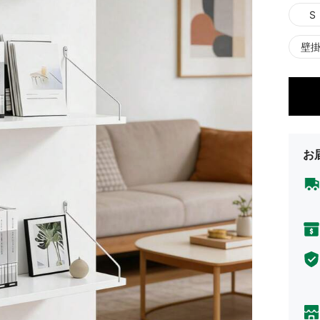
S
壁
お