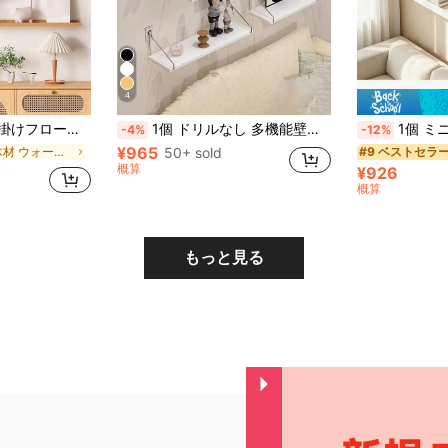
4
テレビ背景壁用収納ディスプレイラック
1個 ドリルなし 多機能壁掛けシェルフ 無垢材 壁掛けラック、フリーフック付き、寝室デスク収納オーガナイザー ドーム、学生ルーム用
1個 ミニマリスト壁掛けシェルフ、リビングルームの装飾に適した壁デ
-4%
-12%
¥965
に 木材 ウォールシェルフ
50+ sold
#9 ベストセラ
概算
¥926
概算
もっと見る