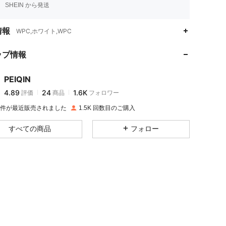
SHEIN から発送
4.89
24
1.6K
情報
WPC,ホワイト,WPC
ップ情報
4.89
24
1.6K
PEIQIN
4.89
24
1.6K
評価
商品
フォロワー
y***n
は
1日前
に購入しました
7K 件が最近販売されました
1.5K 回数目のご購入
4.89
24
1.6K
すべての商品
フォロー
4.89
24
1.6K
4.89
24
1.6K
4.89
24
1.6K