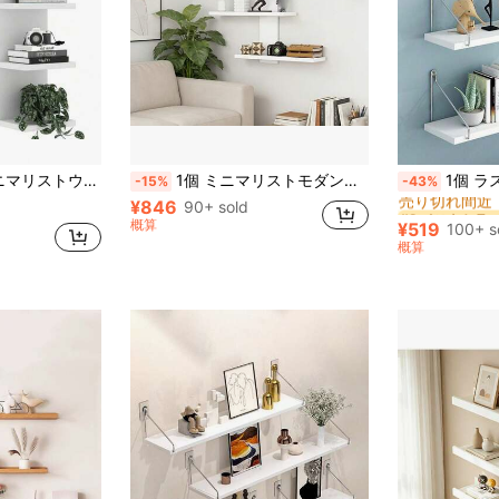
#2 ベストセラ
ィングシェルフ、多機能アニメフィギュアディスプレイ収納ラック、フローティングウォール収納ラック、プランターシェルフ
1個 ミニマリストモダンな壁掛け式ディスプレイシェルフ、人形、フィギュア、おもちゃなどを収納できる、寝室のホームデコレーション
1個 ラスティック ファームハウス 木製 フローティング ウォールシェルフ 
-15%
-43%
売り切れ間近
¥846
90+ sold
#2 ベストセラ
#2 ベストセラ
売り切れ間近
売り切れ間近
概算
¥519
100+ s
#2 ベストセラ
概算
売り切れ間近