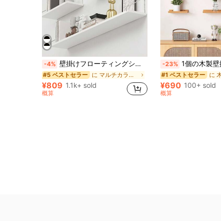
壁掛けフローティングシェルフ、ドリル不要のパーティションシェルフ、寝室、リビング、書斎、寮、キッチン、オフィス、本棚収納ラック、新築祝いのギフト
1個の木製壁掛けフローティングシェルフ、
-4%
-23%
に マルチカラー ウォールシェルフ
#5 ベストセラー
#1 ベストセラー
¥809
¥690
1.1k+ sold
100+ sold
概算
概算