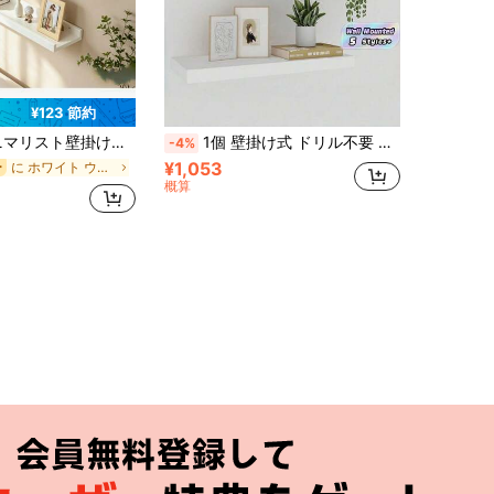
¥123 節約
ィスプレイラック、フォトフレーム、多層壁収納ラック（本、植物に適しています）、ドリル不要のディスプレイラック（寝室、書斎に適しています）
1個 壁掛け式 ドリル不要 強力粘着 モダンフローティングシェルフ 装飾ストレージオーガナイザー リビング寝室キッチンオフィスTVウォール ホームデコレーション ディスプレイラック
-4%
¥1,053
に ホワイト ウォールシェルフ
ー
概算