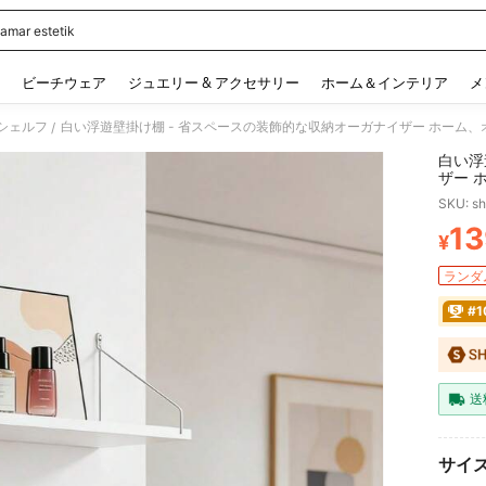
kamar estetik
 and down arrow keys to navigate search 検索履歴 and 人気ワード. Press Enter to 
ビーチウェア
ジュエリー & アクセサリー
ホーム＆インテリア
メ
シェルフ
/
白い浮
ザー 
スタイ
SKU: s
ングル
適です
13
¥
PR
ランダム
#
送
サイ