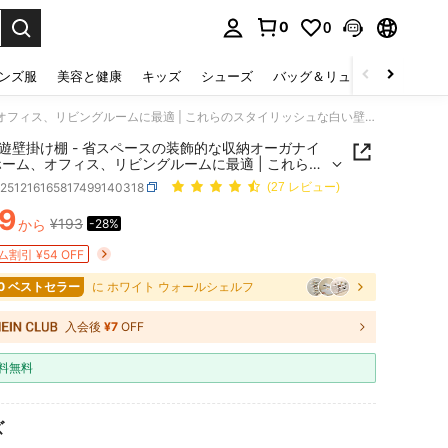
0
0
select.
ンズ服
美容と健康
キッズ
シューズ
バッグ＆リュック
下着＆
白い浮遊壁掛け棚 - 省スペースの装飾的な収納オーガナイザー ホーム、オフィス、リビングルームに最適 | これらのスタイリッシュな白い壁掛け棚は、ホームオフィス、リビングルーム、寝室の本、装飾品、香水瓶、小物の整理に最適です。壁取り付け式に設計されています。
遊壁掛け棚 - 省スペースの装飾的な収納オーガナイ
ホーム、オフィス、リビングルームに最適 | これらの
リッシュな白い壁掛け棚は、ホームオフィス、リビ
h251216165817499140318
(27 レビュー)
ーム、寝室の本、装飾品、香水瓶、小物の整理に最
。壁取り付け式に設計されています。
9
¥193
から
-28%
ICE AND AVAILABILITY
割引 ¥54 OFF
10 ベストセラー
に ホワイト ウォールシェルフ
入会後
¥7
OFF
料無料
ズ