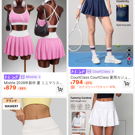
7
CourtClass
Mistrie
CourtClass CourtClass 夏用カジュ
794
アル 多機能プリーツヨガスポーツス
Mistrie 2026年新作 夏 ミニマリスト
¥
-27%
カートショーツ
879
ファッション レディース 無地 スポ
「カテゴリーバウチャー ¥78」
¥
-38%
ーツショーツ