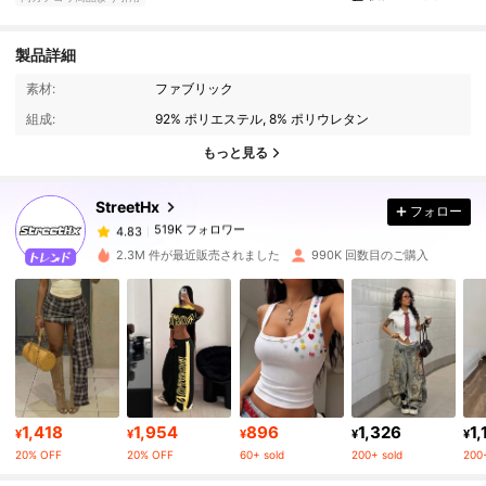
製品詳細
519K フォロワー
4.83
素材:
ファブリック
組成:
92% ポリエステル, 8% ポリウレタン
519K フォロワー
4.83
もっと見る
StreetHx
フォロー
519K フォロワー
4.83
8***2
は
1日前
に購入しました
2.3M 件が最近販売されました
990K 回数目のご購入
519K フォロワー
4.83
519K フォロワー
4.83
519K フォロワー
4.83
1,418
1,954
896
1,326
1,
¥
¥
¥
¥
¥
20% OFF
20% OFF
60+ sold
200+ sold
200+
519K フォロワー
4.83