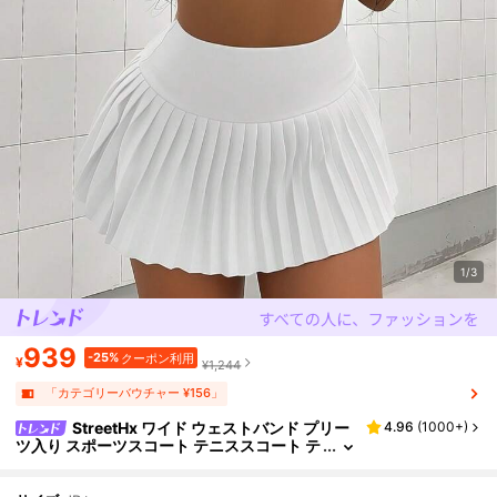
1/3
939
-25%
クーポン利用
¥
¥1,244
「カテゴリーバウチャー ¥156」
StreetHx ワイド ウェストバンド プリー
4.96
(
1000+
)
ツ入り スポーツスコート テニススコート テ
ニススカート アスレチックスカート