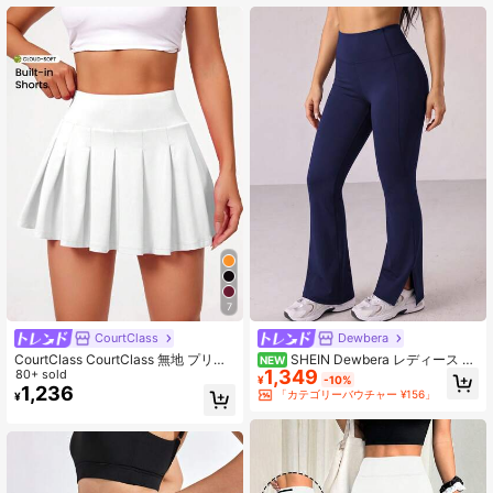
7
CourtClass
Dewbera
CourtClass CourtClass 無地 プリー
SHEIN Dewbera レディース 無
NEW
1,349
ツ入り スポーツスカート ショート
80+ sold
地 カジュアル ハイウエスト フレア
¥
-10%
テニススカート アスレチックスカー
スプリットヘム スポーツ ロングパン
1,236
「カテゴリーバウチャー ¥156」
¥
ト
ツ