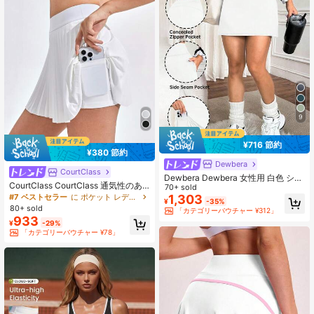
9
¥716 節約
¥380 節約
Dewbera
CourtClass
Dewbera Dewbera 女性用 白色 ショ
CourtClass CourtClass 通気性のあ
ート スコート付きパンツ ジッパー付
70+ sold
る柔らかさのプリーツテニススコー
き プレーン素材 スポーツスカート
#7 ベストセラー
に ポケット レディーススポーツスカート＆スコート
1,303
¥
-35%
トテニススカートセット
80+ sold
「カテゴリーバウチャー ¥312」
933
¥
-29%
「カテゴリーバウチャー ¥78」