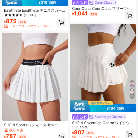
¥316 節約
CourtClass
CourtClass CourtClass プリーツヘ
Easithlete Easithlete テニススカート
1,041
ム スポーツスコート ポケット付 テ
¥
-22%
ゴルフ プリーツスコート ハイウエス
(1000+)
ニススコート アスレチックスカート
ト インナーショーツ付き ワイドウエ
875
¥
-27%
ストバンド カジュアル ライナー付き
「カテゴリーバウチャー ¥78」
スコート スポーツランニング ピック
ルボール アスレチックスカート
13
¥164 節約
Sovereign Charm
SHEIN Sovereign Charm ワイドウエ
SHEIN Sports レディース サマー レ
ストバンド プリーツ スポーツスコー
90+ sold
ター コントラストカラー エラスティ
残り 6 点
ト、携帯電話ポケット付き、レディ
907
¥
-15%
ック ウエスト プリーツ裾 テニスス
787
ーステニスウェア
¥
-45%
「カテゴリーバウチャー ¥78」
コート