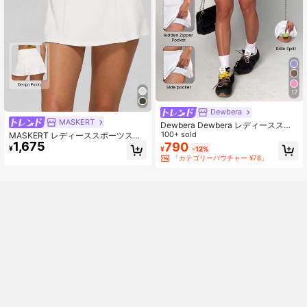
17
Dewbera
MASKERT
Dewbera Dewbera レディーススポ
ーツスカート、コンプレッションシ
100+ sold
MASKERT レディーススポーツスカ
1,675
ョーツ付き、ポケット付き、通気性
790
ート、ゴルフスカート、テニススカ
¥
¥
-12%
のある素材、バドミントン、テニ
ート、バレーボールスカート、バド
「カテゴリーバウチャー ¥78」
ス、ヨガ、ランニング、マラソンに
ミントンスカート、フィットネスカ
最適なアスレチックスカート
ジュアルスカート、通気性と快適性