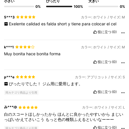
小さい
ぴったり
大きい
0%
100%
0%
5***3
カラー: ホワイト / サイズ: M
Exelente
calidad
es
falda
short
y
tiene
para
colocar
el
cel
役に立つ
(0)
k***1
カラー: ホワイト / サイズ: M
Muy
bonita
hace
bonita
forma
役に立つ
(0)
p***e
カラー: アプリコット / サイズ: S
ぴったりでした！
ジム用に愛用します。
役に立つ
(0)
同カテゴリ商品より引用
み***ゆ
カラー: ホワイト / サイズ: L
白のスコートほしかったから
ほんとに良かったやすいから
まじい
っぱいかえてさいこう
もっと色の種類ふえるといいなーーー
役に立つ
(0)
同カテゴリ商品より引用