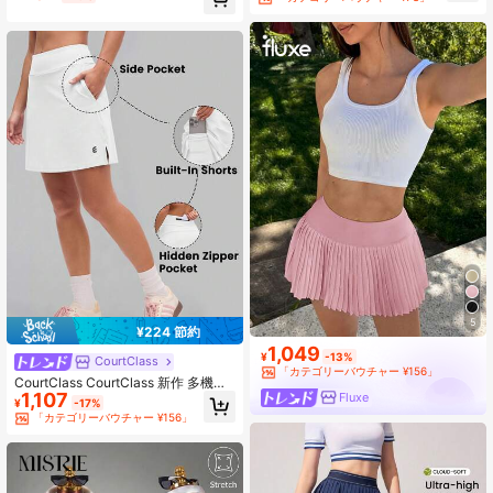
5
¥224 節約
1,049
¥
-13%
CourtClass
「カテゴリーバウチャー ¥156」
CourtClass CourtClass 新作 多機能
1,107
Fluxe
高級レディーススポーツランニング
¥
-17%
スカート
「カテゴリーバウチャー ¥156」