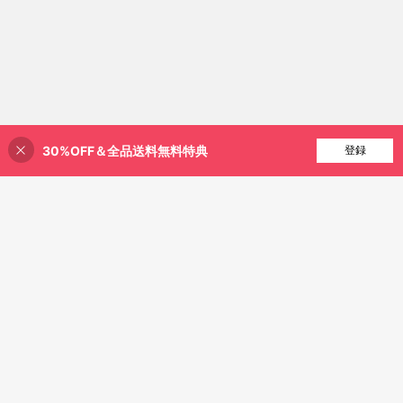
30%OFF＆全品送料無料特典
買い物かごに追加
登録
25% 割引！