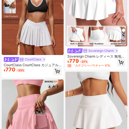
10
Sovereign Charm
Sovereign Charm レディース 無地
CourtClass
779
ハイウエスト ポケット付き スポーツ
¥
-27%
スコート
CourtClass CourtClass カジュアル
「カテゴリーバウチャー ¥78」
770
多機能 ホワイト プリーツウエストバ
¥
-35%
ンド付きショーツ、ウエストプリー
ツデザイン スリムフィット スポーツ
スカートショーツ