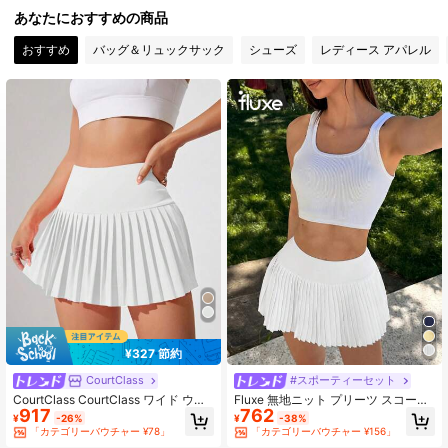
あなたにおすすめの商品
おすすめ
バッグ＆リュックサック
シューズ
レディース アパレル
519K フォロワー
4.83
519K フォロワー
4.83
519K フォロワー
4.83
519K フォロワー
4.83
¥327 節約
CourtClass
#スポーティーセット
CourtClass CourtClass ワイド ウェ
Fluxe 無地ニット プリーツ スコート
917
762
ストバンド プリーツ入り スポーツス
スコート
¥
-26%
¥
-38%
コート テニススコート テニススカー
「カテゴリーバウチャー ¥78」
「カテゴリーバウチャー ¥156」
ト アスレチックスカート