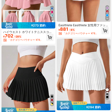
14
21
Easithlete Easithlete 女性用ファッシ
¥273 節約
881
ョナブルでエレガントなテニススタ
¥
-8%
ハイウエスト ホワイトテニススコー
イルのメッシュアンダーショーツス
「カテゴリーバウチャー ¥78」
702
ト、2in1 アンチフラッシュ ゴルフ/
カート、Vネックデザイン
¥
-28%
バドミントン/フィットネス ショーツ
「カテゴリーバウチャー ¥78」
スカート ポケット付き、ヨガ、アウ
トドランニング用夏スポーツスカー
トレギンス、新作レディースウェア
¥294 節約