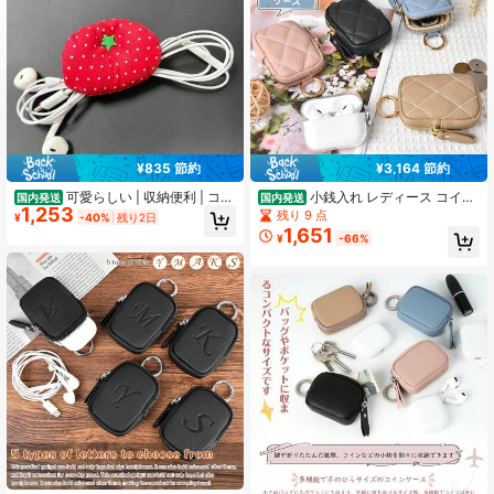
20 フォロワー
4.69
20 フォロワー
4.69
20 フォロワー
4.69
¥835 節約
¥3,164 節約
20 フォロワー
4.69
可愛らしい | 収納便利 | コー
小銭入れ レディース コイン
国内発送
国内発送
1,253
ドまとめやすい | 布製素材 | コード結
ケース メンズ キーホルダー付きイヤ
残り 9 点
¥
-40%
残り2日
束バンド | フリー汎用サイズ | ガーリ
ホンケース カラビナ付き イヤホンケ
1,651
¥
-66%
ー少女風 | 水玉ドット柄 | トマト型デ
ース イヤホンポーチ ミニ財布 コン
ザイン | 充電ケーブルイヤホンコー
パクト レザー製 持ち運び便利
ド整理固定収納小物|旅行ポーチ OR
QV