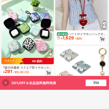
ル 三色展開 デスク周り整理 コード
まとめ スマホ小物 贈り物 ギフト||チ
ャーム|キーホルダー チャーム|旅行
ハートのイヤホンバッグオ
国内発送
1,629
リジナルニッチバッグストラップキ
¥
-33%
ーホルダーおしゃれなアクセサリー
アクセサリーです
¥9 節約
1個 EVA素材 スクエア型イヤホンケ
291
ース、夏らしいフレッシュプリント
¥
-3%
残り2日
収納バッグ、ポータブル耐圧保護ボ
ックス、イヤホン/USBドライブ/キ
ー収納ポーチ
30%OFF＆全品送料無料特典
買い物かごに追加
登録
27% 割引！
4
¥534 節約
コードクリップ 革 整理整頓
国内発送
ケーブルクリップ コードホルダー ま
残り 9 点
とめる コード 充電 ケーブル 家電ケ