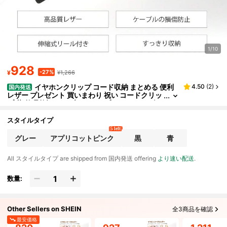
1/10
928
-27%
¥
¥1,266
イヤホンクリップ コード収納 まとめる 便利
4.50
(
2
)
国内発送
レザー プレゼント 買いまわり 祝い コードクリッ
プ 革 整理整頓 ケーブルクリップ コードホルダー
まとめる コード 充電 ケーブル 家電ケーブル 整理 束
ねる イヤホン イヤホンホルダー イヤホンクリップ コ
スタイルタイプ
ード収納 収納 便利
5 left
グレー
アプリコットピンク
黒
青
All スタイルタイプ are shipped from 国内発送 offering
より速い配送
.
数量:
Other Sellers on SHEIN
全3商品を確認
最安価格