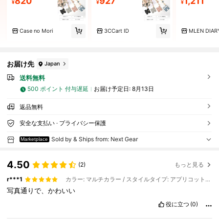
820
927
1,211
¥
¥
¥
Case no Mori
3CCart ID
MLEN DIAR
お届け先
Japan
送料無料
500 ポイント 付与遅延
お届け予定日:
8月13日
返品無料
安全な支払い · プライバシー保護
Sold by & Ships from: Next Gear
Marketplace
4.50
(2)
もっと見る
r***1
カラー: マルチカラー / スタイルタイプ: アプリコットピンク
写真通りで、かわいい
役に立つ
(0)