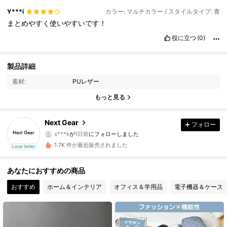
Y***i
カラー: マルチカラー / スタイルタイプ: 青
まとめやすく使いやすいです！
役に立つ
(0)
製品詳細
20 フォロワー
4.69
素材:
PUレザー
20 フォロワー
4.69
もっと見る
20 フォロワー
4.69
Next Gear
フォロー
s***k
が
1日前
にフォローしました
20 フォロワー
4.69
1.7K 件が最近販売されました
Local Seller
20 フォロワー
4.69
あなたにおすすめの商品
おすすめ
ホーム＆インテリア
オフィス＆学用品
電子機器＆ケース
20 フォロワー
4.69
20 フォロワー
4.69