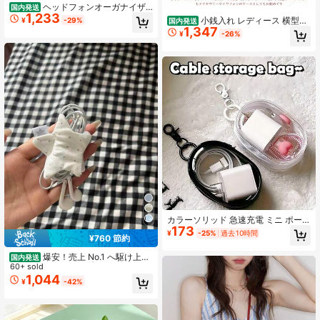
ヘッドフォンオーガナイザ
国内発送
1,233
ー ミニ小銭入れ イニシャル型押し
小銭入れ レディース 横型デ
¥
-29%
国内発送
レディース コインケース 通勤 おし
1,347
ザイン コインケース メンズ キーホ
¥
-26%
ゃれ マイクロファイバーレザー 女性
ルダー付きイヤホンケース カラビナ
ファッション ファスナーコインケー
付き イヤホンケース イヤホンポーチ
ス mini 財布 ヘッドフォン小銭入れ
ミニ財布 コンパクト レザー製 持ち
大容量 ミニポーチ 男女兼用
運び便利
カラーソリッド 急速充電 ミニ ポー
173
タブル 透明ケーブルオーガナイザー
¥
-25%
過去10時間
¥760 節約
ボックス マルチファンクション ケー
ブル、充電器、イヤホンなどの収納
爆安！売上 No.1 へ駆け上が
国内発送
に最適 外出時の必需品整理に最適 春
れ |ぬいぐるみポーチ|ポーチ| ミニサ
60+ sold
のギフトに
イズ コードクリップ ケーブル固定
1,044
¥
-42%
ハート型 リボン柄 ポリエステル 柔
らか布製 イヤホンケーブル 収納グッ
ズ 配線整頓 おしゃれ 韓国系 雑貨イ
ンテリア ピンク / ベージュ / パープ