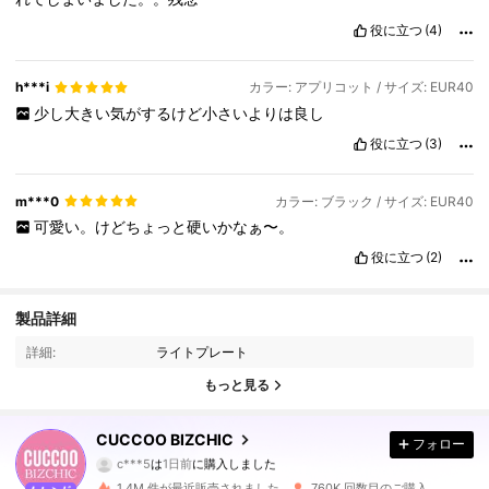
役に立つ
(4)
h***i
カラー: アプリコット / サイズ: EUR40
少し大きい気がするけど小さいよりは良し
役に立つ
(3)
m***0
カラー: ブラック / サイズ: EUR40
可愛い。けどちょっと硬いかなぁ〜。
役に立つ
(2)
807K フォロワー
4.89
製品詳細
詳細:
ライトプレート
807K フォロワー
4.89
もっと見る
807K フォロワー
4.89
CUCCOO BIZCHIC
フォロー
a***9
が
30分前
にフォローしました
1.4M 件が最近販売されました
760K 回数目のご購入