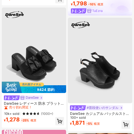
1,798
¥
-10%
概算
TuEzra
¥424 節約
DareSee
#1 ベストセラー
プレーン 女性用ヒールサンダル
売り切れ間近！
DareSee レディース 防水 プラット
フォーム 厚底サンダル オープントゥ
#普段使いのサンダル
#1 ベストセラー
#1 ベストセラー
プレーン 女性用ヒールサンダル
プレーン 女性用ヒールサンダル
スリッポンシューズ 夏新作 チャンキ
DareSee カジュアル バックルストラ
売り切れ間近！
売り切れ間近！
10k+ sold
(1000+)
ーハイヒール Y2Kスタイル 通学向け
ップ プラスサイズ レディース ハイ
100+ sold
1,278
#1 ベストセラー
プレーン 女性用ヒールサンダル
¥
-25%
概算
ヒールシューズ、快適なミニマリス
1,871
¥
-5%
概算
売り切れ間近！
ト 厚底ヒール レディースサンダル、
ファッショナブルなアウトドア バケ