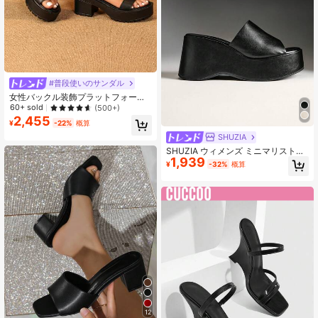
#普段使いのサンダル
女性バックル装飾プラットフォーム
チャンキーヒールサンダル、夏用の
60+ sold
(500+)
エレガントな黒のスリングバックサ
2,455
¥
-22%
概算
ンダル
SHUZIA
SHUZIA ウィメンズ ミニマリスト厚
1,939
底スリッポンサンダル
¥
-32%
概算
12