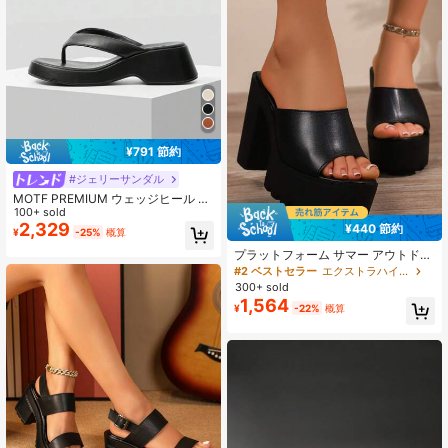
¥791 節約
#ジェリーサンダル
MOTF PREMIUM ウェッジヒール プ
ラットフォーム サンダル レディース
100+ sold
ブラック カジュアル バケーション
2,329
¥440 節約
¥
-25%
概算
夏 ハロウィン クリスマス 秋 春 シュ
ーズ
プラットフォーム サマー アウトドア
ウェア 12cm 超ハイヒール 厚底 スト
#2 ベストセラー
エクストラハイ ヒール
ラップ パーティーサンダル
300+ sold
1,564
¥
-22%
概算