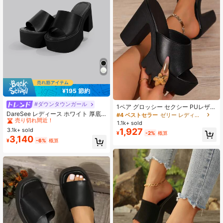
¥195 節約
#ダウンタウンガール
#1 ベストセラー
エレガント 女性用サンダル
1ペア グロッシー セクシー PUレザー
売り切れ間近！
プラットフォーム ストラップ 厚底ヒ
DareSee レディース ホワイト 厚底
#4 ベストセラー
ゼリー レディース サンダル
ール オープントゥ カジュアル ハイ
オープントゥ カジュアルファッショ
#1 ベストセラー
#1 ベストセラー
エレガント 女性用サンダル
エレガント 女性用サンダル
1.1k+ sold
ヒールサンダル、アウトドア 春夏、
ンサンダル エレガント デイリー用
1,927
3.1k+ sold
売り切れ間近！
売り切れ間近！
¥
-2%
概算
ストリッパーヒール
スリッパ ギフト ミュージックフェス
3,140
#1 ベストセラー
エレガント 女性用サンダル
¥
-6%
概算
新学期向け
売り切れ間近！