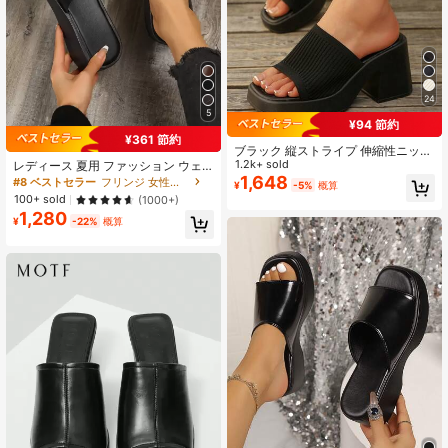
24
5
¥94 節約
¥361 節約
ブラック 縦ストライプ 伸縮性ニット
スクエアトゥ オープントゥ チャンキ
1.2k+ sold
レディース 夏用 ファッション ウェ
ーヒール 厚底 ヨーロピアンアメリカ
1,648
ッジプラットフォームサンダル カジ
#8 ベストセラー
フリンジ 女性用サンダル
¥
-5%
概算
ンスタイル 多用途 カジュアル レデ
ュアル バケーション 旅行 デイリー
100+ sold
(1000+)
ィースサンダル
ウェア スリッポン ビーチシューズ
1,280
スリッパ
¥
-22%
概算