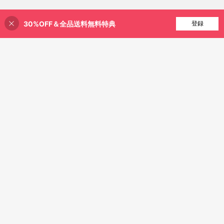
30%OFF＆全品送料無料特典
買い物かごに追加
登録
22% 割引！