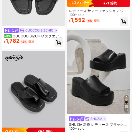
¥71 節約
レディース サマーファッション ウェ
ッジプラットフォームサンダル、カ
100+ sold
ジュアル スリッポン ビーチスライ
1,552
¥
-4%
概算
ド、バケーション、旅行、日常着用
向け
CUCCOO BIZCHIC
CUCCOO BIZCHIC スクエアト
NEW
1,782
ゥ クロスストラップサンダル レディ
¥
-2%
概算
ース ブラック フラットソール スリ
ッパ 夏用 ベルトバックル ソフトレ
ザー ルーズシューズ
12
SHUZIA
SHUZIA 新作 レディース ブラック
フェイクPUレザー チャンキープラッ
100+ sold
¥94 節約