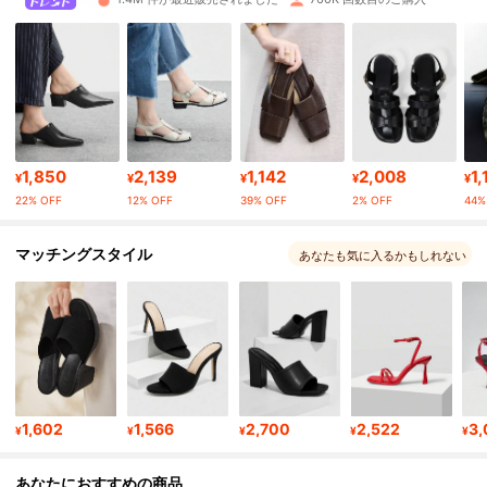
807K フォロワー
4.89
807K フォロワー
4.89
807K フォロワー
4.89
1,850
2,139
1,142
2,008
1,
¥
¥
¥
¥
¥
22% OFF
12% OFF
39% OFF
2% OFF
44%
807K フォロワー
4.89
マッチングスタイル
あなたも気に入るかもしれない
807K フォロワー
4.89
807K フォロワー
4.89
807K フォロワー
4.89
1,602
1,566
2,700
2,522
3,
¥
¥
¥
¥
¥
807K フォロワー
4.89
あなたにおすすめの商品