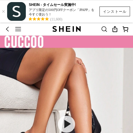
SHEIN - タイムセール実施中!
×
アプリ限定の500円OFFクーポン「JPAPP」を
インストール
今すぐ使おう！
(11,600)