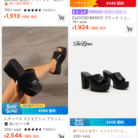
¥540 節約
ュアルスリッパ レディース、オープ
#4 ベストセラー
#4 ベストセラー
ファッショナブル 女性用ヒールサンダル
ファッショナブル 女性用ヒールサンダル
ントゥ ハイヒールスライド、夏新作
売り切れ間近！
売り切れ間近！
700+ sold
(1000+)
#普段使いのサンダル
学校再開
1,513
#4 ベストセラー
ファッショナブル 女性用ヒールサンダル
¥
-13%
概算
CUCCOO BASICS ブラック ミニマ
売り切れ間近！
リスト スクエアトゥ 厚手ヒール ミ
70+ sold
ドルヒール エレガント 快適 スリッ
1,924
¥
-22%
概算
ポンパンプス、仕事、カジュアル、
デート、フォーマルなどで活躍
¥599 節約
レディース スクエアトゥ プラットフ
¥206 節約
ォーム ウェッジヒール サマーミュー
高リピート率
ルサンダル、セクシーカジュアル ピ
200+ sold
(1000+)
#7 ベストセラー
エクストラハイ ヒール
ープトウ スリッポン 通気性レザー、
2,544
旅行必需品
200+ sold
¥
-19%
概算