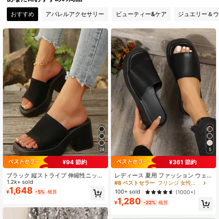
おすすめ
アパレルアクセサリー
ビューティー&ケア
ジュエリー＆ウ
24
5
¥94 節約
¥361 節約
ブラック 縦ストライプ 伸縮性ニット
レディース 夏用 ファッション ウェ
スクエアトゥ オープントゥ チャンキ
1.2k+ sold
ッジプラットフォームサンダル カジ
#8 ベストセラー
フリンジ 女性用サンダル
ーヒール 厚底 ヨーロピアンアメリカ
ュアル バケーション 旅行 デイリー
1,648
100+ sold
(1000+)
¥
-5%
概算
ンスタイル 多用途 カジュアル レデ
ウェア スリッポン ビーチシューズ
1,280
ィースサンダル
スリッパ
¥
-22%
概算