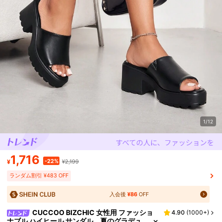
1/12
1,716
-22%
¥
¥2,199
ランダム割引 ¥483 OFF
入会後
¥86
OFF
CUCCOO BIZCHIC 女性用 ファッショ
4.90
(
1000+
)
ナブル ハイヒール サンダル、夏のグラデュ