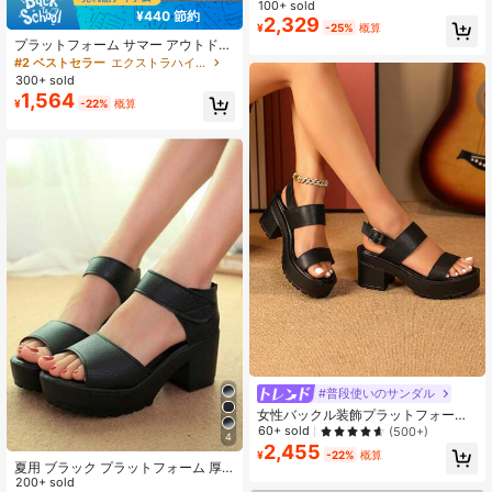
ラットフォーム サンダル レディース
100+ sold
¥440 節約
ブラック カジュアル バケーション
2,329
¥
-25%
概算
夏 ハロウィン クリスマス 秋 春 シュ
プラットフォーム サマー アウトドア
ーズ
ウェア 12cm 超ハイヒール 厚底 スト
#2 ベストセラー
エクストラハイ ヒール
ラップ パーティーサンダル
300+ sold
1,564
¥
-22%
概算
#普段使いのサンダル
女性バックル装飾プラットフォーム
チャンキーヒールサンダル、夏用の
60+ sold
(500+)
4
エレガントな黒のスリングバックサ
2,455
¥
-22%
概算
ンダル
夏用 ブラック プラットフォーム 厚
底ヒール レディースサンダル、ファ
200+ sold