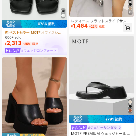
10
レディース フラットスライドサンダ
¥786 節約
1,464
ル 厚底 カジュアル 快適 夏新作 スリ
¥
-22%
概算
ッポンサンダル スクエアトゥ 無地ブ
#1 ベストセラー
MOTF オフィスシューズ
ラック ビーチスリッパ レトロ厚底ス
600+ sold
リッパ
2,313
¥
-25%
概算
#ウェッジコンフォート
¥791 節約
#ジェリーサンダル
MOTF PREMIUM ウェッジヒール プ