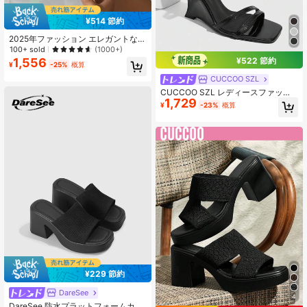
¥514 節約
2025年ファッション エレガントな女
性用ブラックハイヒールシューズ 夏
100+ sold
(1000+)
のファッション 女性用エレガントな
¥522 節約
1,556
¥
-25%
概算
ハイヒールサンダル シンプルなスリ
ッポン チャンキーヒール スクエアト
CUCCOO SZL
ゥ スライド バケーション カジュア
CUCCOO SZL レディースファッシ
ル 女性用シューズ
1,729
ョンサンダル、プロムウェッジ、夏
¥
-23%
概算
休みシューズ、エレガントで多用
途、ビジネスとレジャー、春ファッ
ションシューズ、スプリングブレイ
ク、イースター、クリスマスシュー
ズ
¥229 節約
DareSee
#4 ベストセラー
ファッショナブル 女性用ヒールサンダル
4
売り切れ間近！
DareSee 防水プラットフォームカジ