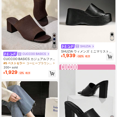
SHUZIA
11
SHUZIA ウィメンズ ミニマリスト厚
CUCCOO BASICS
1,939
底スリッポンサンダル
¥
-32%
概算
CUCCOO BASICS カジュアルファッ
ション 多用途 ミニマリスト エレガ
#5 ベストセラー
コーヒーブラウン 女性用サンダル
ント厚底サンダル レディース
200+ sold
1,929
¥
-2%
概算