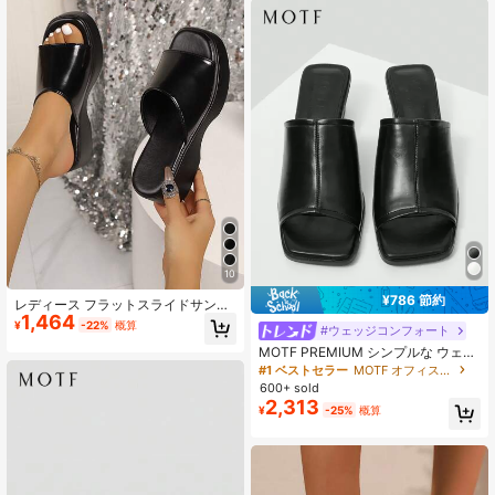
10
¥786 節約
レディース フラットスライドサンダ
1,464
ル 厚底 カジュアル 快適 夏新作 スリ
¥
-22%
概算
#ウェッジコンフォート
ッポンサンダル スクエアトゥ 無地ブ
ラック ビーチスリッパ レトロ厚底ス
MOTF PREMIUM シンプルな ウェッ
リッパ
ジヒール プラットフォーム サンダル
#1 ベストセラー
MOTF オフィスシューズ
ウィメンズ、バケーション シュー
600+ sold
ズ、夏 ハロウィン クリスマス 春 シ
2,313
¥
-25%
概算
ューズ