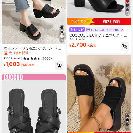
12
¥675 節約
CUCCOO BIZCHIC
CUCCOO BIZCHIC ミニマリスト チ
ャンキーヒールサンダル、エレガン
100+ sold
24
トな夏のヒールサンダル、卒業式、
2,700
¥
-20%
プロム、バケーション、夏のセー
ヴィンテージ 3層エンボス ワイドス
ル、エレガントなベーシック、ビジ
トラップ チャンキーヒール スライド
売り切れ間近！
ネスカジュアル、ビジネスシック、
サンダル 厚底 スクエアトゥ スリム
600+ sold
(1000+)
クリスマス、フォール、ニューイヤ
見え ブラック ストリートスタイル
1,603
ーホリデー
エクスポートスリッパ
¥
-5%
概算
5