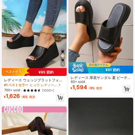
5
¥91 節約
¥95 節約
レディース 厚底サンダル 夏 ビーチ
レディース ウェッジプラットフォー
バケーション カジュアル オープント
60+ sold
ムサンダル カジュアル バケーション
#1 ベストセラー
ヒョウ レディース サンダル
ゥ スリッポンサンダル スリッパ
1,594
スタイル レオパード柄 厚底スリッパ
¥
-5%
概算
700+ sold
(1000+)
ファッショナブル エレガント プラッ
1,626
トフォームソール
¥
-6%
概算