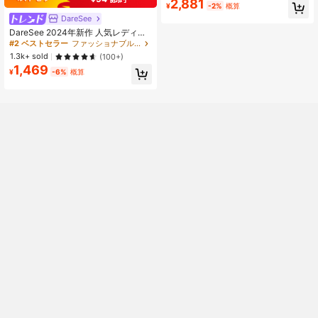
トフォーム 滑り止め スタイリッシュ
2,881
¥
-2%
概算
快適 オープントゥ スプリング サマ
DareSee
ー シック ホリデー シューズ
DareSee 2024年新作 人気レディー
ススリッパ 滑り止め 防臭 カジュア
#2 ベストセラー
ファッショナブル 女性フラットサンダル
ルスポーツサンダル ビーチ・屋外用
1.3k+ sold
(100+)
夏向け 新学期向け
1,469
¥
-6%
概算