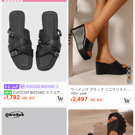
ーション サマーシューズ、レザー プ
ラットフォーム 厚底ヒール オープン
トゥ ブラックサンダル、春/夏 学校
再開
5
CUCCOO BIZCHIC
ウィメンズ ブラック ミニマリスト
CUCCOO BIZCHIC スクエアト
NEW
ウェッジ スライド サンダル、オープ
100+ sold
1,782
ゥ クロスストラップサンダル レディ
ントゥ サンダル デイリー、春夏コー
2,497
¥
-2%
概算
¥
-2%
概算
ース ブラック フラットソール スリ
デ用
ッパ 夏用 ベルトバックル ソフトレ
ザー ルーズシューズ