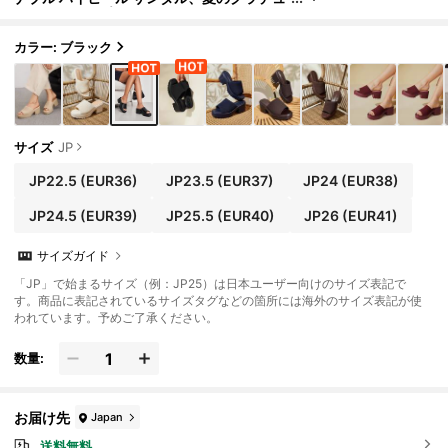
エーション、プロム、バカンス、セール、
エレガントでオールマッチするビジネスカジュ
アル クリスマス、年末年始、休日向けの多様な
カラー: ブラック
スタイル
サイズ
JP
JP22.5
(EUR36)
JP23.5
(EUR37)
JP24
(EUR38)
JP24.5
(EUR39)
JP25.5
(EUR40)
JP26
(EUR41)
サイズガイド
「JP」で始まるサイズ（例：JP25）は日本ユーザー向けのサイズ表記で
す。商品に表記されているサイズタグなどの箇所には海外のサイズ表記が使
われています。予めご了承ください。
数量:
お届け先
Japan
送料無料