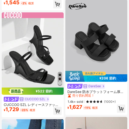
ッション カジュアル 多用途 厚底 ハ
1,545
¥
-2%
概算
イヒールサンダル
¥206 節約
DareSee
#6 ベストセラー
細ストラップ レディース ヒールサンダル
¥522 節約
売り切れ間近！
DareSee 防水プラットフォーム厚底
スライドサンダル レディース、スト
#6 ベストセラー
#6 ベストセラー
細ストラップ レディース ヒールサンダル
細ストラップ レディース ヒールサンダル
CUCCOO SZL
ラップ付きアウトドアスリッポン、
売り切れ間近！
売り切れ間近！
1.4k+ sold
(1000+)
夏新作チャンキーヒール ブラック フ
CUCCOO SZL レディースファッシ
1,627
#6 ベストセラー
細ストラップ レディース ヒールサンダル
ァッショナブル シューズ 通学用
¥
-11%
概算
1,729
ョンサンダル、プロムウェッジ、夏
¥
-23%
概算
売り切れ間近！
休みシューズ、エレガントで多用
途、ビジネスとレジャー、春ファッ
ションシューズ、スプリングブレイ
ク、イースター、クリスマスシュー
ズ