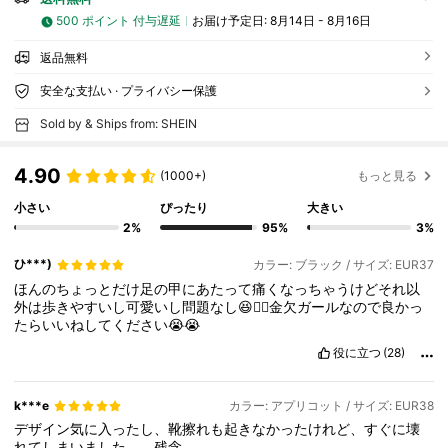
500 ポイント 付与遅延
お届け予定日:
8月14日 - 8月16日
返品無料
安全な支払い · プライバシー保護
Sold by & Ships from: SHEIN
4.90
(1000+)
もっと見る
小さい
ぴったり
大きい
2%
95%
3%
ひ***)
カラー: ブラック / サイズ: EUR37
ほんのちょっとだけ足の甲にあたって痛くなっちゃうけどそれ以
外は歩きやすいし可愛いし問題なし😆👍🏻金欠ガールなので良かっ
たらいいねしてください😭😭
役に立つ
(28)
k***e
カラー: アプリコット / サイズ: EUR38
デザイン気に入ったし、靴擦れも起きなかったけれど、すぐに壊
れてしまいました。。残念