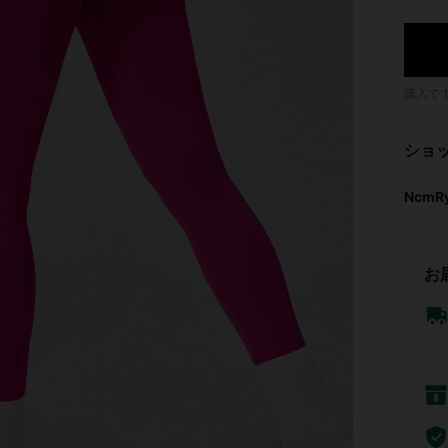
購入で
ショ
NcmR
お