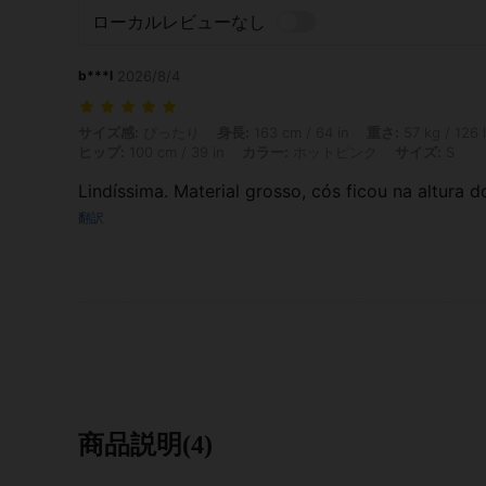
ローカルレビューなし
b***l
2026/8/4
サイズ感: ぴったり, 身長: 163 cm / 64 in, 重さ: 57 kg / 126 lbs, バスト
サイズ感:
ぴったり
身長:
163 cm / 64 in
重さ:
57 kg / 126 
ヒップ:
100 cm / 39 in
カラー:
ホットピンク
サイズ:
S
Lindíssima. Material grosso, cós ficou na altura
翻訳
商品説明(4)