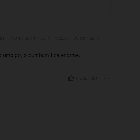
: 88 cm / 35 in, ウエスト: 70 cm / 28 in, ヒップ: 100 cm / 39 in, カラー: ホットピ
lbs
バスト:
88 cm / 35 in
ウエスト:
70 cm / 28 in
 do umbigo, o bumbum fica enorme.
いいね！ (0)