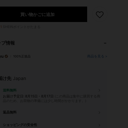
買い物かごに追加
11
SHEINポイントがたまる
ップ情報
yu
商品を見る >
100%正規品
届け先
Japan
送料無料
お届け予定日:
8月15日 - 8月17日
(この商品は集中に購買する商
品のため、お荷物の準備には少し時間がかかります。)
返品無料
ショッピングの安全性