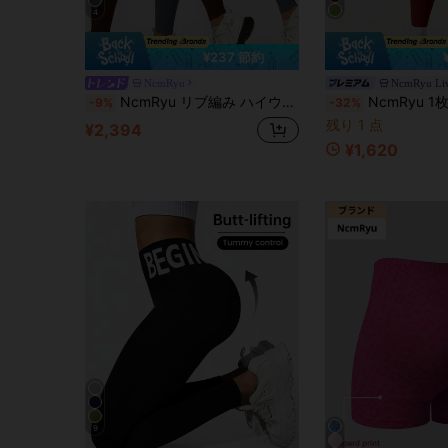
4
¥237 節約
NcmRyu
NcmRyu Li
NcmRyu リブ編み ハイウエスト シームレス エラスティック スポーツパンツ 2枚組 春物
NcmRyu 1枚 レディースファッション 伸縮性 無地 リブ
-9%
-32%
残り 1 点
¥2,394
¥1,620
9