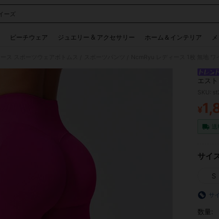
イーズ
 and down arrow keys to navigate search 検索履歴 and 人気ワード. Press Enter to 
ビーチウェア
ジュエリー & アクセサリー
ホーム＆インテリア
メ
ース スポーツウェアボトムス
スポーツパンツ
/
/
エスト
ツレギ
SKU: s
1,
¥
PR
送
サイ
S
サ
数量: