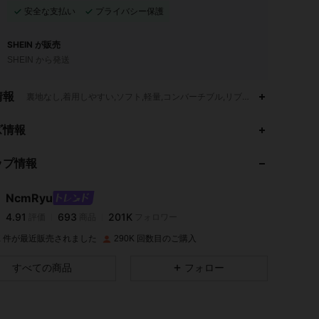
安全な支払い
プライバシー保護
SHEIN が販売
SHEIN から発送
情報
裏地なし,着用しやすい,ソフト,軽量,コンバーチブル,リブニット
4.91
693
201K
ズ情報
ップ情報
4.91
693
201K
NcmRyu
4.91
693
201K
評価
商品
フォロワー
8***4
は
1日前
に購入しました
0K 件が最近販売されました
290K 回数目のご購入
4.91
693
201K
すべての商品
フォロー
4.91
693
201K