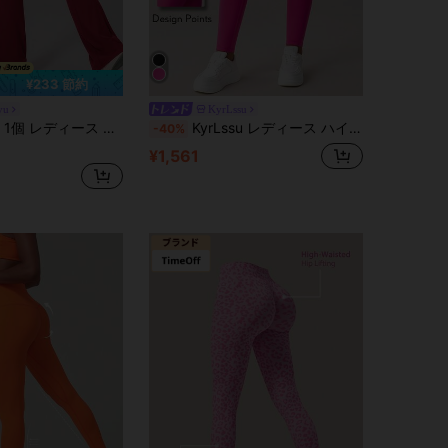
¥233 節約
yu
KyrLssu
ス ハイウエスト スリミング フレアスポーツパンツ 無地
KyrLssu レディース ハイウエスト フルレングス スキニーパンツ 無地 スリムパンツ デイリーコーデ用
-40%
¥1,561