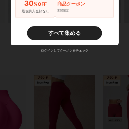
30
商品クーポン
%OFF
期間限定
最低購入金額なし
すべて集める
ログインしてクーポンをチェック