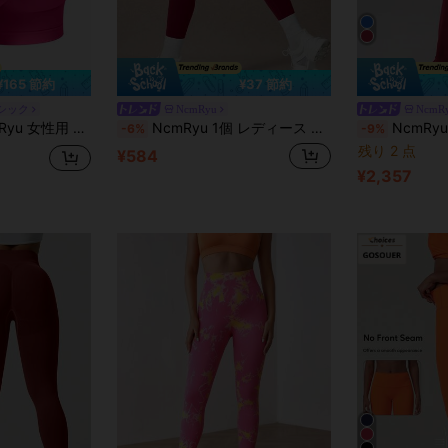
¥165 節約
¥37 節約
シック
NcmRyu
NcmR
ィットした 多用途 ランニング ワークアウト ショーツ 夏用スポーツ
NcmRyu 1個 レディース 無地 ハイウエスト ストレッチ スリムフィット ワークアウトパンツ スポーツ
NcmRyu 1個 レディー
-6%
-9%
残り 2 点
¥584
¥2,357