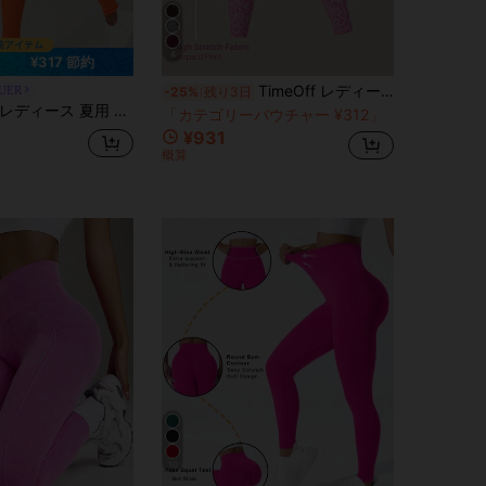
4
¥317 節約
TimeOff レディース 1枚 ヒョウ柄 シームレス タイトレギンス
UER
-25%
残り3日
ディース 夏用 ハイウエスト 前縫い目なし バックディープV ヒップライン ランニング アウトドア エクササイズ ピラティス ヨガ レギンス スポーツパンツ
「カテゴリーバウチャー ¥312」
残り 5 点
¥931
概算
10