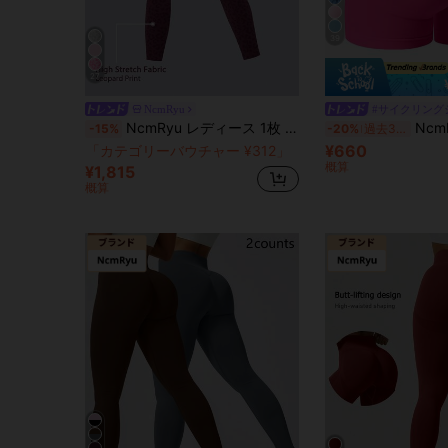
39
27
NcmRyu
#サイクリング
NcmRyu レディース 1枚 ヒョウ柄 シームレス ギャザー入りヒップ ハイウエスト スポーツレギンス
NcmRyu 女性用 無地 フ
-15%
-20%
過去3時間
¥660
「カテゴリーバウチャー ¥312」
残り 4 点
概算
¥1,815
概算