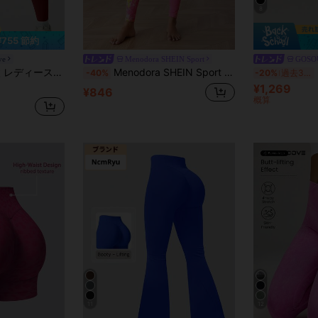
8
¥755 節約
ve
Menodora SHEIN Sport
GOSO
 パッチワーク ハイウエスト ヒップアップ スポーツレギンス
Menodora SHEIN Sport タイダイ柄 ハイウエスト シームレス レギンス ダンスウェア ヨガ レディースパンツ
レ
-40%
-20%
過去3時間
¥1,269
¥846
概算
11
12