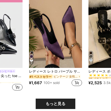
6
8
#1 ベストセラー
レディース レトロ パープル サテン ポインテッドトゥ キトゥンヒール サンダル、エレガントなスリッポンパンプス バックプルタブ付き、ミドルヒールシューズ デイリー通勤 & パーティー用
ゥンヒール
(
ピラミッド 女性用パンプス
CUCCOO BIZCHIC 尖った toe の細いスティレットヒール スリッポン ローヴァンプ バックストラップパーティーシューズ、春夏
ビンテージ 女性用パンプス
#1 ベストセラー
#1 ベストセラー
#1 ベストセラー
(
(
ピラミッド 女性用パンプス
ピラミッド 女性用パンプス
¥1,667
¥2,525
100+ sold
3.5k
#1 ベストセラー
d
(
ピラミッド 女性用パンプス
もっと見る