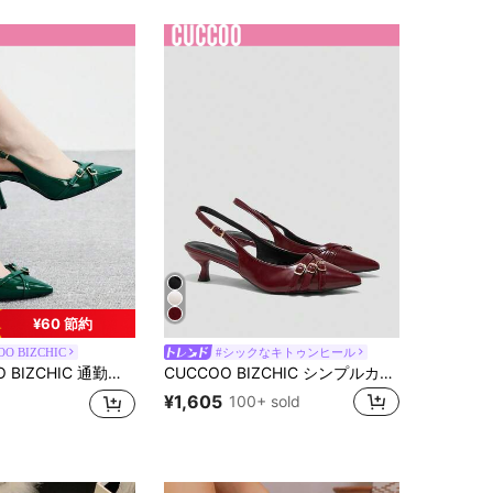
¥60 節約
OO BIZCHIC
#シックなキトゥンヒール
勤用 エレガントなポインテッドトゥパンプス(レディース)
CUCCOO BIZCHIC シンプルカジュアル 無地 尖った先端 レディースパンプス
¥1,605
100+ sold