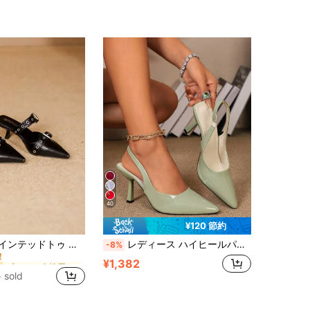
40
¥120 節約
プレーン 女性用パンプス
レディース ポインテッドトゥ ハーフスリッポン ファッション シルバー ハイヒール ミュールシューズ スティレットヒール
レディース ハイヒールパンプス 細いヒール エレガント ポインテッドトゥ キトゥンヒールシューズ 伸縮性バック クローズドトゥサンダル
-8%
！
プレーン 女性用パンプス
プレーン 女性用パンプス
¥1,382
！
！
 sold
プレーン 女性用パンプス
！