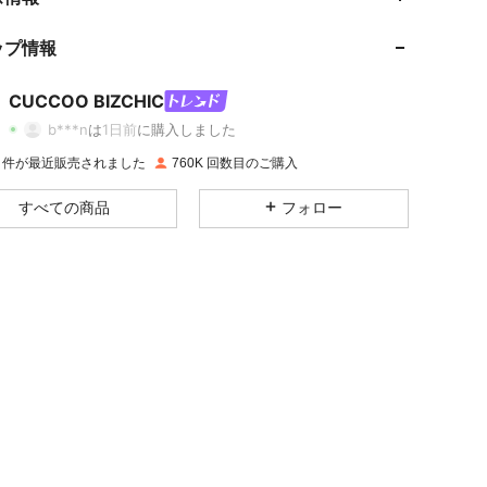
ップ情報
4.89
8.2K
806K
CUCCOO BIZCHIC
4.89
8.2K
806K
b***n
は
1日前
に購入しました
4M 件が最近販売されました
760K 回数目のご購入
4.89
8.2K
806K
すべての商品
フォロー
4.89
8.2K
806K
4.89
8.2K
806K
4.89
8.2K
806K
4.89
8.2K
806K