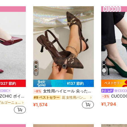
6
12
¥327 節約
¥137 節約
女性用ハイヒール 尖った先端 フローラル刺繍 バックルストラップデザイン
ZCHIC
CUCC
-8%
ックストラップドレスパンプス、パーティー/通勤 ミドルヒールミュールシューズ
CUCCOO BIZCHIC 通
-3%
花 女性用パンプス
#9 ベストセラー
に ブルゴーニュ ヒール付きミュール
¥1,794
¥1,574