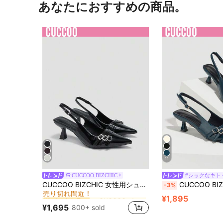
あなたにおすすめの商品。
11
CUCCOO BIZCHIC
#シックなキト
に CUCCOO パーティーシューズ .
#1 ベストセラー
CUCCOO BIZCHIC 女性用シューズ、尖った先端、細いハイヒール、ブラック マルチストラップバックストラップ エレガントなオフィスや通勤に最適なレディースハイヒールシューズ、スリングバックシューズ、デイリーユースやショッピングに適しています
CUCCOO BIZCHIC レディース ポインテッドトゥ スティレットヒール スリ
-3%
売り切れ間近！
に CUCCOO パーティーシューズ .
に CUCCOO パーティーシューズ .
#1 ベストセラー
#1 ベストセラー
¥1,895
売り切れ間近！
売り切れ間近！
¥1,695
800+ sold
に CUCCOO パーティーシューズ .
#1 ベストセラー
売り切れ間近！