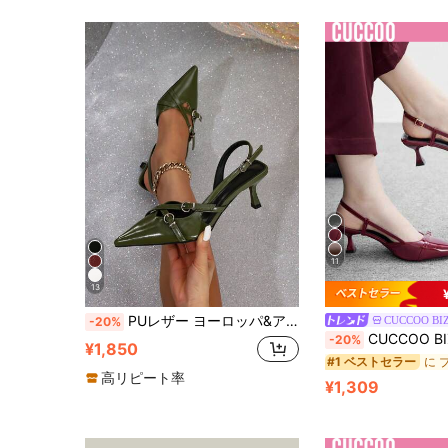
11
13
PUレザー ヨーロッパ&アメリカンスタイル ポインテッドトゥ ハイヒールパンプス レディース、ダブルベルトバックル スタッズ装飾 メタル ガールズ ロックミュージックフェスティバル パンクスタイル クローズドトゥ スティレットヒール
CUCCOO BI
-20%
CUCCOO BIZCHIC ポインテッドトゥ キトゥンヒール バーガンディーバ
-20%
¥1,850
#1 ベストセラー
高リピート率
¥1,309