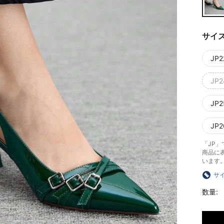
サイ
JP2
JP2
JP2
JP2
「JP
商品に
います
サ
数量: