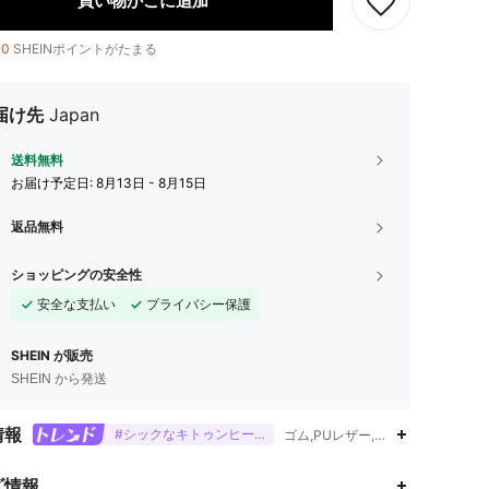
買い物かごに追加
10
SHEINポイントがたまる
届け先
Japan
送料無料
お届け予定日:
8月13日 - 8月15日
返品無料
ショッピングの安全性
安全な支払い
プライバシー保護
SHEIN が販売
SHEIN から発送
情報
#シックなキトゥンヒール
ゴム,PUレザー,クロス
ズ情報