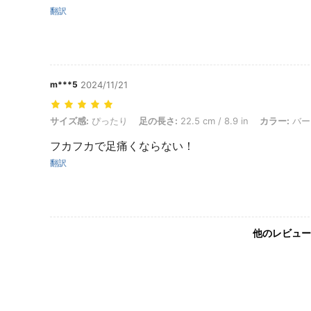
翻訳
m***5
2024/11/21
サイズ感: ぴったり, 足の長さ: 22.5 cm / 8.9 in, カラー: バーガンディ, 
サイズ感:
ぴったり
足の長さ:
22.5 cm / 8.9 in
カラー:
バー
フカフカで足痛くならない！
翻訳
他のレビュー