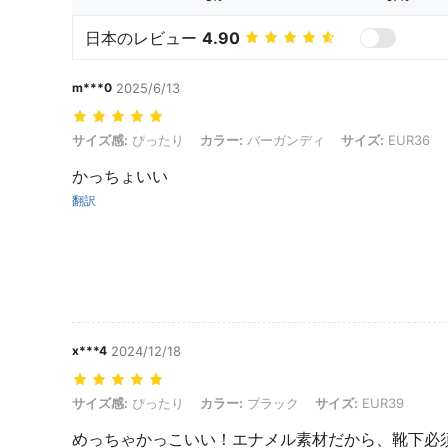
日本のレビュー
4.90
m***0
2025/6/13
サイズ感: ぴったり, カラー: バーガンディ, サイズ: EUR36
サイズ感:
ぴったり
カラー:
バーガンディ
サイズ:
EUR36
かっちょいい
翻訳
x***4
2024/12/18
サイズ感: ぴったり, カラー: ブラック, サイズ: EUR39
サイズ感:
ぴったり
カラー:
ブラック
サイズ:
EUR39
めっちゃかっこいい！エナメル素材だから、靴下必