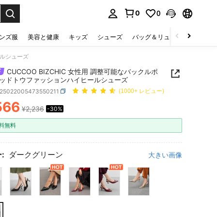
0
0
select.
ンズ服
美容と健康
キッズ
シューズ
バッグ＆リュック
下着＆
ールシューズ
CUCCOO BIZCHIC 女性用 調整可能なバックルポ
ッドトウファッションハイヒールシューズ
x25022005473550211
(1000+ レビュー)
566
¥2,236
-30%
ICE AND AVAILABILITY
料無料
:
ダークグリーン
大きい画像