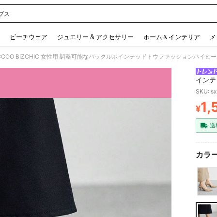
プス
 and down arrow keys to navigate search 検索履歴 and 人気ワード. Press Enter to 
ビーチウェア
ジュエリー & アクセサリー
ホーム＆インテリア
メ
CCOO BIZCHIC 女性用 調整可能なバックルポインテッドトウファッションハイヒ
インテ
SKU: s
1,
¥
PR
送
カラー