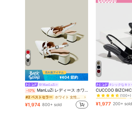
9
4
¥404 節約
ManLuZi
#シックなキト
#10 ベストセラー
ManLuZi レディース ホワイト ポインテッドトゥ シングルストラップ チャンキーヒール ハイヒールパンプス エレガント フォーマル ファッション バックスリングストラップ付き
-17%
(100+)
#10 ベストセラー
#10 ベストセラー
ホワイト 女性用パンプス
#2 ベストセラー
(100+)
(100+)
¥1,977
200+ sol
¥1,974
800+ sold
#10 ベストセラー
(100+)