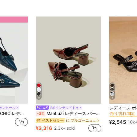
9
8
#1 ベストセラー
ゥンヒール
#ポインテッドトゥ
売り切れ間近
ングバック ローヴァンプ パーティーシューズ 春夏 クリスマス用
ManLuZi レディース バーガンディ ポインテッドトゥ シングルストラップ チャンキーヒール ハイヒールパンプス エレガント フォーマル スリングバックストラップ付き
-3%
#1 ベストセラー
#1 ベストセラー
売り切れ間近
売り切れ間近
に ブルゴーニュ 女性用パンプス
#1 ベストセラー
¥2,545
10k+
#1 ベストセラー
¥2,316
2.3k+ sold
売り切れ間近