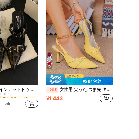
40
¥361 節約
テクスチャパターン 女性用パンプス
レディース ポインテッドトゥ ハーフスリングバック ミュール ハイヒールシューズ ファッション シルバー スティレットパンプス アウトドア用
女性用 尖った つま先 キトゥンヒール スリッポン サンダル
-20%
1000+)
テクスチャパターン 女性用パンプス
テクスチャパターン 女性用パンプス
¥1,443
1000+)
1000+)
+ sold
テクスチャパターン 女性用パンプス
1000+)