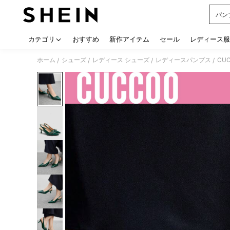
パン
Use up
カテゴリ
おすすめ
新作アイテム
セール
レディース服
ホーム
シューズ
レディース シューズ
レディースパンプス
CU
/
/
/
/