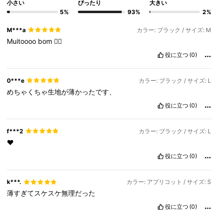
小さい
ぴったり
大きい
5%
93%
2%
M***a
カラー: ブラック / サイズ: M
Muitoooo
bom
👍🏻
役に立つ
(0)
0***e
カラー: ブラック / サイズ: L
めちゃくちゃ生地が薄かったです、
役に立つ
(0)
f***2
カラー: ブラック / サイズ: L
❤️
役に立つ
(0)
k***.
カラー: アプリコット / サイズ: S
薄すぎてスケスケ無理だった
役に立つ
(0)