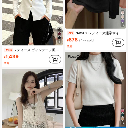
12
INAWLY レディース通常サイズ オープンフロント 半袖 ライトウェイト カーディガン、アウトインやトラベルに
-5%
878
¥
2.1k+ sold
5
概算
レディース ヴィンテージ風 メタルボタン前開き 無地 ラウンドネック ニットカーディガン スリムフィット ミニマル エレガント カジュアル セーター 秋冬 ホワイト
-29%
1,439
¥
概算
15