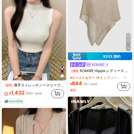
18
¥203 節約
ROMWE
ROMWE Hippie レディース ルーズ ホロー ニットブラウス、ビーチバケーション向け
-19%
#3 ベストセラー
特大 レディースセーター
844
¥
70+ sold
薄手ストレッチノースリーブ コンパクトサイズで着回し自在 ニット素材肌触り柔らか インナーはもちろん単体着もおしゃれエレガント
-27%
概算
1,432
¥
300+ sold
QuickShip