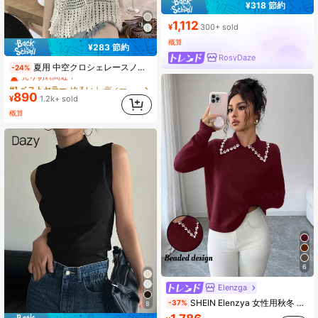
¥318 節約
1,112
¥
300+ sold
概算
¥283 節約
RosyDaze
#1 ベストセラー
ゆるい レディースセーターベスト
夏用 中空クロシェレースノースリーブカバーアップベスト
-24%
売り切れ間近！
#1 ベストセラー
#1 ベストセラー
(500+)
ゆるい レディースセーターベスト
ゆるい レディースセーターベスト
890
売り切れ間近！
売り切れ間近！
¥
1.2k+ sold
#1 ベストセラー
(500+)
(500+)
ゆるい レディースセーターベスト
概算
売り切れ間近！
(500+)
6
Elenzga
SHEIN Elenzya 女性用秋冬 Aniusta カジュアルトップス、バカンス、独立記念日、労働感謝の日、コロンブスの日、感謝祭、バレンタインデー、ヴィンテージ、スカンジナビアン、韓国スタイル、エレガント、多用途、学生、教師、ゴシック、オフィス、ビジネスカジュアル、新学期、装飾襟付きブラックニットセーター
-37%
8