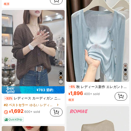
売り切れ間近！
概算
(1000+)
18
秋 レディース新作 エレガント カジュアル ニット 薄手カーディガン 無地 ラウンドネック 長袖 シングルボタン ファッション ミニマル 通勤向け シアーニットカーディガン ストリートウェア
-5%
¥783 節約
1,896
¥
400+ sold
レディース カーディガン ニット Vネック 透かし編み ゆったり 体型カバー 着痩せ 二の腕 華奢見え 羽織り トップス 大人可愛い きれいめ カジュアル オフィス デート 透け感 メッシュ 春 夏 長袖 冷房 紫外線日焼け防止
-32%
概算
#2 ベストセラー
ゆるい レディースカーディガン
1,692
¥
600+ sold
QuickShip