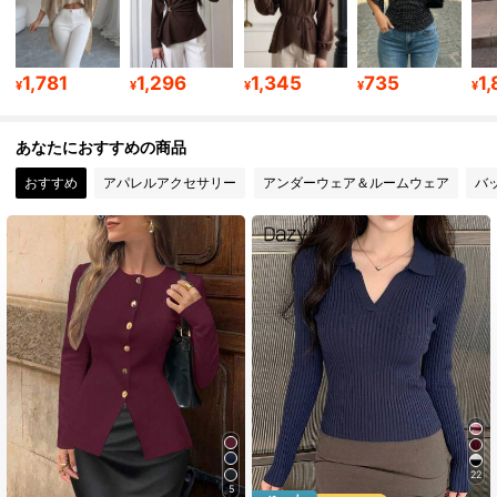
3M フォロワー
4.88
3M フォロワー
4.88
1,781
1,296
1,345
735
1
¥
¥
¥
¥
¥
あなたにおすすめの商品
3M フォロワー
4.88
おすすめ
アパレルアクセサリー
アンダーウェア＆ルームウェア
バ
3M フォロワー
4.88
3M フォロワー
4.88
3M フォロワー
4.88
22
5