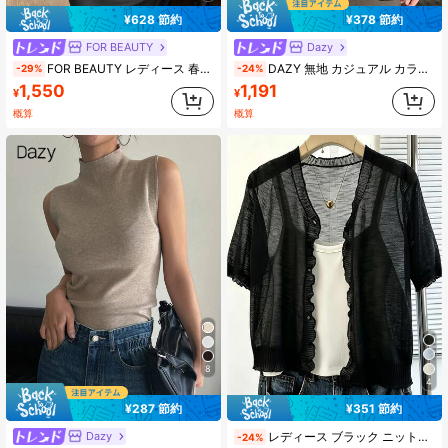
¥628 節約
¥378 節約
FOR BEAUTY
Dazy
FOR BEAUTY レディース 春秋冬 無地 ニット ラウンドネック 長袖 メタルボタン カーディガン、カジュアル エレガント 通勤 レディースカーディガン 秋
DAZY 無地 カジュアル カラー付き スリムフィット セーター、秋冬、レディース春秋 カジュアル 長袖スリムフィット ネイビー ビスコース 袖口リブ ベーシックトップス レディースセーター ニットトップス
-29%
-24%
1,550
1,191
¥
¥
概算
概算
8
4
¥287 節約
¥351 節約
Dazy
レディース ブラック ニットトップス フリルトリム付き、薄手 ルーズ スラウチ シングルブレスト UVカットトップス、透かし編み 通気性、アウトドア アームカバー 夏用
-24%
#2 ベストセラー
カーキ レディースセーターベスト