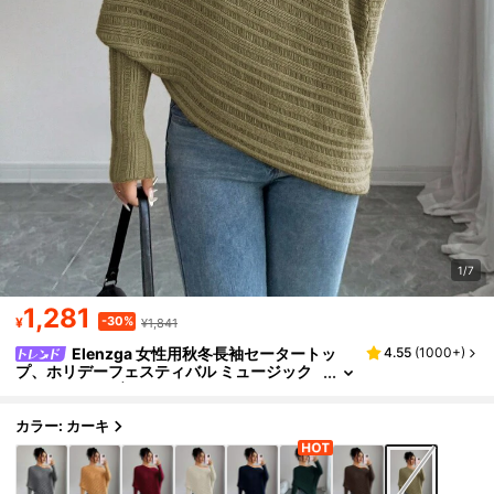
1/7
1,281
-30%
¥
¥1,841
Elenzga 女性用秋冬長袖セータートッ
4.55
(
1000+
)
プ、ホリデーフェスティバル ミュージック
コンサート、ヴィンテージストックホルムス
トリートスタイル、教師オフィスワークウェア、
エレガントな外出デート
カラー: カーキ