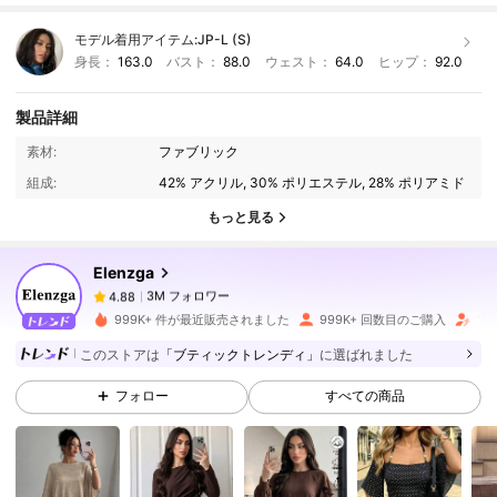
モデル着用アイテム:
JP-L (S)
身長：
163.0
バスト：
88.0
ウェスト：
64.0
ヒップ：
92.0
製品詳細
3M フォロワー
4.88
素材:
ファブリック
組成:
42% アクリル, 30% ポリエステル, 28% ポリアミド
3M フォロワー
4.88
もっと見る
Elenzga
3M フォロワー
4.88
ま***ん
は
1日前
に購入しました
999K+ 件が最近販売されました
999K+ 回数目のご購入
フォ
3M フォロワー
4.88
このストアは
「ブティックトレンディ」
に選ばれました
フォロー
すべての商品
3M フォロワー
4.88