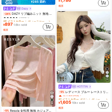
1,786
¥
¥285 節約
概算
Dazy
#5 ベストセラー
レディースセーターベスト
DAZY リブ編みニット 無地 モックネック タンクトップ
-24%
(1000+)
#5 ベストセラー
#5 ベストセラー
レディースセーターベスト
レディースセーターベスト
897
(1000+)
(1000+)
¥
1.6k+ sold
#5 ベストセラー
レディースセーターベスト
概算
(1000+)
10
HOTITIN
#1 ベストセラー
ボタン レディース軽量カーディガン
レディース ブルー レーストリム Vネック カバーアップ かわいい 新学期 夏用ショール 軽量 アウター ホワイト 春 バケーションコア
-5%
売り切れ間近！
#1 ベストセラー
#1 ベストセラー
(1000+)
ボタン レディース軽量カーディガン
ボタン レディース軽量カーディガン
1,605
売り切れ間近！
売り切れ間近！
¥
10k+ sold
14
#1 ベストセラー
(1000+)
(1000+)
ボタン レディース軽量カーディガン
概算
Resyla 女性用 無地 カジュアル ライトウェイト カーディガン、春夏用
売り切れ間近！
-5%