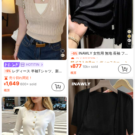
11
#1 ベストセラー
レディースカーディガン
INAWLY 女性用 無地 長袖 フリルトリム カーディガン 秋冬 レディースウェア
-5%
売り切れ間近！
#1 ベストセラー
#1 ベストセラー
(1000+)
レディースカーディガン
レディースカーディガン
HOTITIN
877
売り切れ間近！
売り切れ間近！
¥
10k+ sold
レディース 半袖Tシャツ、新作サマーデザイン センス フィット カジュアル スウィート ニットトップ
#1 ベストセラー
(1000+)
(1000+)
レディースカーディガン
-5%
概算
売り切れ間近！
売り切れ間近！
(1000+)
1,649
¥
600+ sold
概算