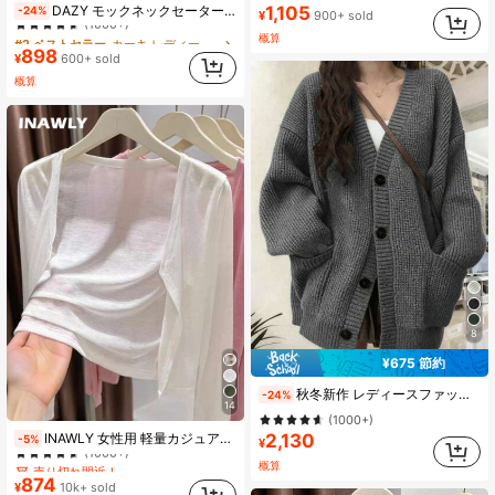
1,105
DAZY モックネックセーターベスト、秋服
-24%
¥
900+ sold
(1000+)
#2 ベストセラー
#2 ベストセラー
カーキ レディースセーターベスト
カーキ レディースセーターベスト
概算
898
(1000+)
(1000+)
¥
600+ sold
#2 ベストセラー
カーキ レディースセーターベスト
概算
(1000+)
8
¥675 節約
秋冬新作 レディースファッション エレガント ニットカーディガンセーター[サイズが大きめです。サイズの間にある場合は1サイズ小さめをお選びください] カジュアル秋
-24%
14
(1000+)
売り切れ間近！
2,130
INAWLY 女性用 軽量カジュアルカーディガン、夏用
-5%
¥
(1000+)
売り切れ間近！
売り切れ間近！
概算
874
(1000+)
(1000+)
¥
10k+ sold