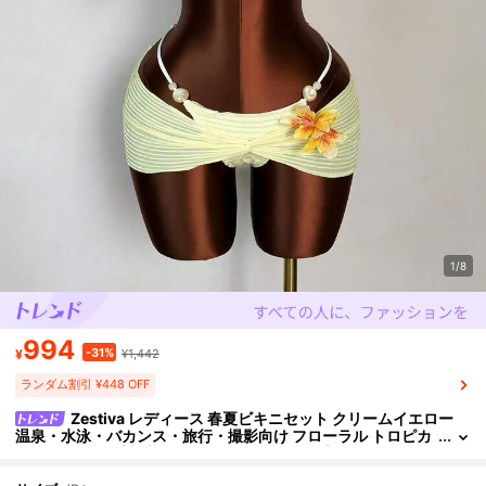
1/8
994
-31%
¥
¥1,442
ランダム割引 ¥448 OFF
Zestiva レディース 春夏ビキニセット クリームイエロー
温泉・水泳・バカンス・旅行・撮影向け フローラル トロピカ
ル柄 ストライプ生地 ビーズ付き カバーアップスカート付き か
わいい おしゃれ スウィート