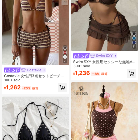
11
Swim SXY
21
Swim SXY 女性用セクシーな無地V
ネックホルターネックビキニ3点セッ
300+ sold
Costavie
ト(カバーアップ付き)
1,236
¥
-18%
概算
Costavie 女性用3点セットビーチア
ウトフィット:テクスチャー編み地ス
100+ sold
トライプビキニトップビーズデコレ
1,262
¥
-20%
概算
ーション、ローウエストブリーフ、
マッチングトートバッグ。ファッシ
ョナブル、カジュアル、バケーショ
ン向け、セクシーでエレガントなレ
ディース水着セット