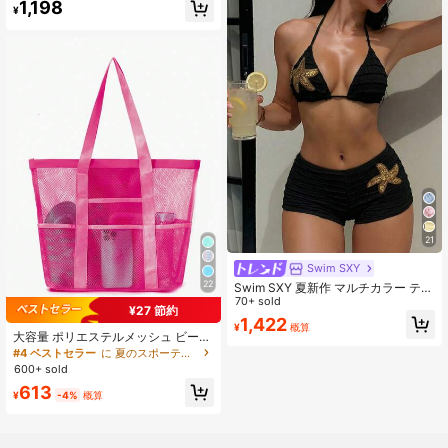
#3 ベストセラー
イエロー 女性のビキニセット
1,198
¥
売り切れ間近！
21
Swim SXY
22
Swim SXY 夏新作 マルチカラー テク
スチャ生地 ヒトデ柄 デコレーション
70+ sold
¥27 節約
アクセサリー ストレートレッグパン
1,422
¥
概算
ツ ホルターネック タイ付き ビーチ
大容量 ポリエステルメッシュ ビーチ
バケーション レディース 2点セット
バッグ、旅行用ランドリーバッグ、
#4 ベストセラー
に 夏のスポーティースタイルバッグとラゲッジ .
水着
水泳用収納バッグ、ミニマリストメ
600+ sold
ッシュビーチバッグ、母の日ギフト
613
¥
-4%
概算