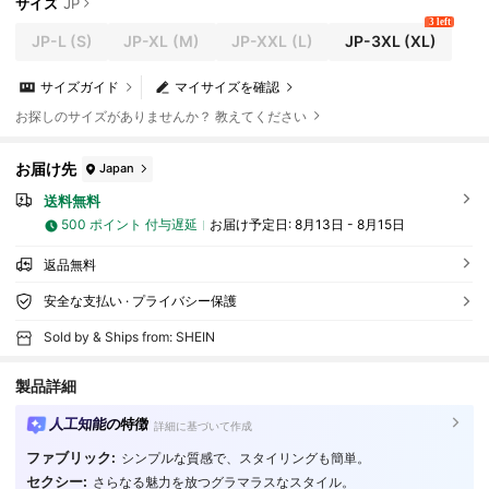
サイズ
JP
3 left
JP-L
(S)
JP-XL
(M)
JP-XXL
(L)
JP-3XL
(XL)
サイズガイド
マイサイズを確認
お探しのサイズがありませんか？ 教えてください
お届け先
Japan
送料無料
500 ポイント 付与遅延
お届け予定日:
8月13日 - 8月15日
返品無料
安全な支払い · プライバシー保護
Sold by & Ships from: SHEIN
製品詳細
人工知能の特徴
詳細に基づいて作成
ファブリック:
シンプルな質感で、スタイリングも簡単。
59K フォロワー
4.85
セクシー:
さらなる魅力を放つグラマラスなスタイル。