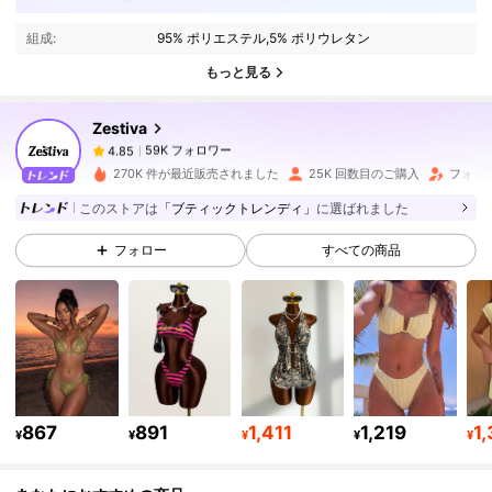
組成:
95% ポリエステル,5% ポリウレタン
59K フォロワー
4.85
もっと見る
Zestiva
59K フォロワー
4.85
り***ー
は
1日前
に購入しました
270K 件が最近販売されました
25K 回数目のご購入
フォロワ
59K フォロワー
4.85
このストアは
「ブティックトレンディ」
に選ばれました
フォロー
すべての商品
59K フォロワー
4.85
59K フォロワー
4.85
59K フォロワー
4.85
867
891
1,411
1,219
1
¥
¥
¥
¥
¥