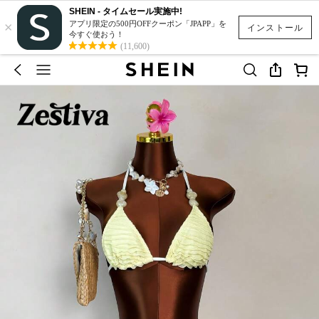
SHEIN - タイムセール実施中!
×
アプリ限定の500円OFFクーポン「JPAPP」を
インストール
今すぐ使おう！
(11,600)