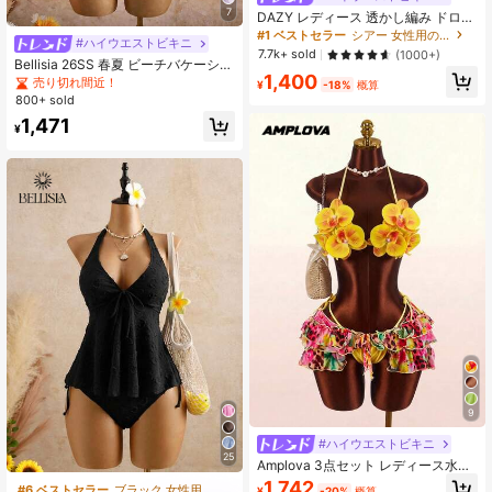
7
DAZY レディース 透かし編み ドロッ
プショルダー カバーアップ 夏 シア
#1 ベストセラー
シアー 女性用のカバーアップ
#ハイウエストビキニ
ー バケーション ビーチ
7.7k+ sold
(1000+)
Bellisia 26SS 春夏 ビーチバケーショ
1,400
ン ホワイトレース フローラルトリム
売り切れ間近！
¥
-18%
概算
キュートでスウィートなリボンビキ
800+ sold
ニセット 2点入り
1,471
¥
9
#ハイウエストビキニ
25
Amplova 3点セット レディース水着
3Dフラワーカップ バタフライオーキ
1,742
#6 ベストセラー
ブラック 女性用タンキニ
¥
-20%
概算