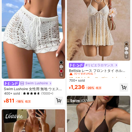
9
#リビエラロマンス
#2 ベストセラー
ファブリック 女性のスイムドレス
売り切れ間近！
Bellisia レース フロントタイ ホルタ
ー ビーチドレス ビキニボトム付き
5
#2 ベストセラー
#2 ベストセラー
ファブリック 女性のスイムドレス
ファブリック 女性のスイムドレス
700+ sold
売り切れ間近！
売り切れ間近！
Swim Lushoire
#2 ベストセラー
ファブリック 女性のスイムドレス
1,236
¥
-20%
概算
Swim Lushoire 女性用 無地 ウエスト
売り切れ間近！
絞り紐 中空デザイン カバーアップシ
400+ sold
(1000+)
ョーツ バケーション用
811
¥
-18%
概算