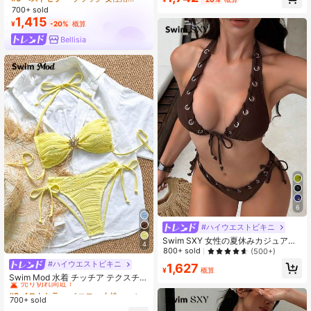
ッドカップ 無地ライニング フリルヘ
700+ sold
ムカバーアップ フロントタイ 夏服
1,415
フェスティバルコーデ 結婚式ゲスト
¥
-20%
概算
ビーチ 卒業式 お出かけ トップス プ
Bellisia
ロム 誕生日コーデ
6
#ハイウエストビキニ
Swim SXY 女性の夏休みカジュアル
4
ビーチウェア ソリッドブラウン 2ピ
800+ sold
(500+)
ース ホルターネック タイ付きビキニ
#ハイウエストビキニ
#3 ベストセラー
イエロー 女性のビキニセット
1,627
アイレット付き 光沢生地 水着セット
¥
概算
売り切れ間近！
Swim Mod 水着 チッチア テクスチャ
ー生地 金属バックル ホルター タイ
#3 ベストセラー
#3 ベストセラー
イエロー 女性のビキニセット
イエロー 女性のビキニセット
サイド イエロー ビキニセット、夏の
700+ sold
売り切れ間近！
売り切れ間近！
ビーチバケーション