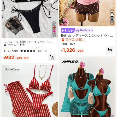
6
Bellisia
7
Bellisia レディース 2点セット ヴィン
#2 ベストセラー
ニット生地 女性のビキニセット
テージ水玉柄 スパゲッティストラッ
売り切れ間近！
高リピート率
レディース 新作 ヨーロッパ&アメリ
プタンクトップ＆ドローストリング
200+ sold
カンスタイル ビキニセット バケーシ
#2 ベストセラー
#2 ベストセラー
ニット生地 女性のビキニセット
ニット生地 女性のビキニセット
ショーツ ビキニセット 夏のビーチバ
1,326
ョン ビーチ ブラック サマー リゾー
ケーション向け
高リピート率
高リピート率
1.3k+ sold
¥
-20%
(1000+)
トウェア
#2 ベストセラー
ニット生地 女性のビキニセット
932
¥
-20%
概算
高リピート率