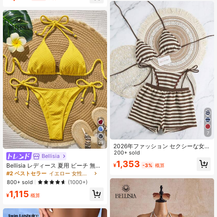
夏 レディースサマーバケーション、
卒業シーズン、ウェディングシーズ
ン、新学期シーズン、イースターシ
ーズンパーティー&ランチ かわいい
カジュアルサマーキャミソール - ス
ウィート、ロマンチック、カントリ
ースタイル ニットテクスチャ、フリ
ル付き
7
29
2026年ファッション セクシーな女性
用ビーチバケーションビキニ ビーチ
200+ sold
Bellisia
パンツ 水着 3点セット、春/夏 デイ
1,353
Bellisia レディース 夏用 ビーチ 無地
¥
-3%
概算
リーカジュアル プールパーティー、
ネックタイ セクシー ビキニ 2ピース
リゾートウェアに適しています
#2 ベストセラー
イエロー 女性のビキニセット
水着セット
800+ sold
(1000+)
1,115
¥
概算