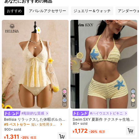
あなたにおすすめの商品
59K フォロワー
4.85
おすすめ
アパレルアクセサリー
ジュエリー＆ウォッチ
アンダーウ
59K フォロワー
4.85
59K フォロワー
4.85
59K フォロワー
4.85
25
21
#彫刻的な質感
#ハイウエストビキニ
Bellisia リラックスした休暇ポルカド
Swim SXY 夏新作 テクスチャ生地 マ
ットテクスチャ生地キャミソール イ
スタードイエロー ヒトデ柄 ホルター
80+ sold
#5 ベストセラー
短い 女性用タンキニ
エロービキニタンキニ エレガントド
ネック ウエストリボン ビーチパン
900+ sold
1,172
¥
-20%
概算
レス レディースビーチアウトフィッ
ツ、レディース 2点セット水着
1,311
ト レディースビーチビキニ 2026年
¥
-25%
概算