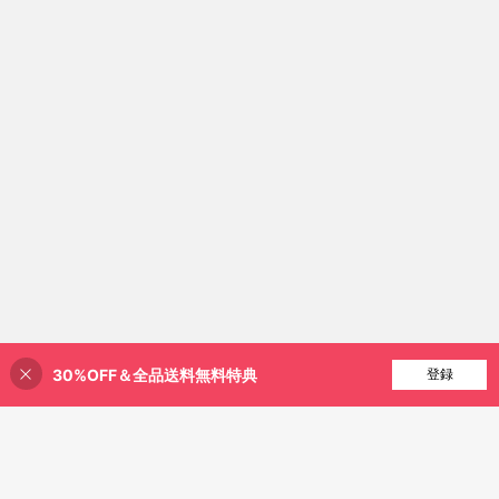
30%OFF＆全品送料無料特典
買い物かごに追加
登録
31% 割引！