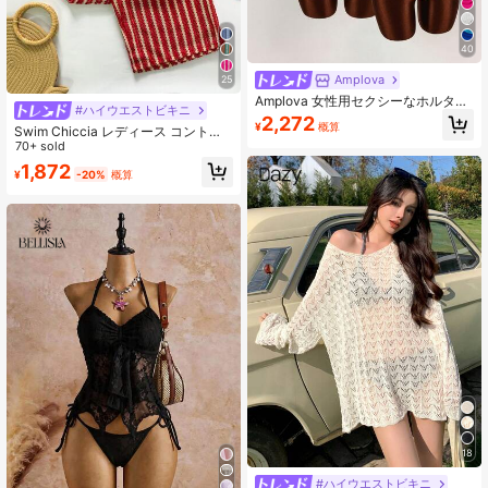
40
Amplova
25
Amplova 女性用セクシーなホルター
#ハイウエストビキニ
ネックビキニセット - トップス、ボ
2,272
¥
概算
トムス、カバーアップ 3点セット
Swim Chiccia レディース コントラ
ストストライプ ビキニセット
70+ sold
1,872
¥
-20%
概算
18
#ハイウエストビキニ