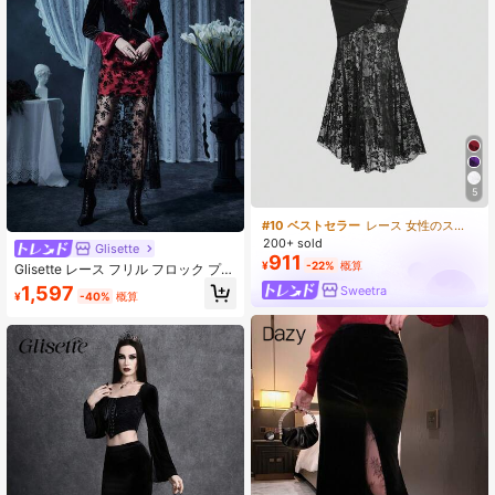
5
#10 ベストセラー
レース 女性のスカート
200+ sold
Glisette
911
¥
-22%
概算
Glisette レース フリル フロック プリ
ント レディーススカート
1,597
Sweetra
¥
-40%
概算