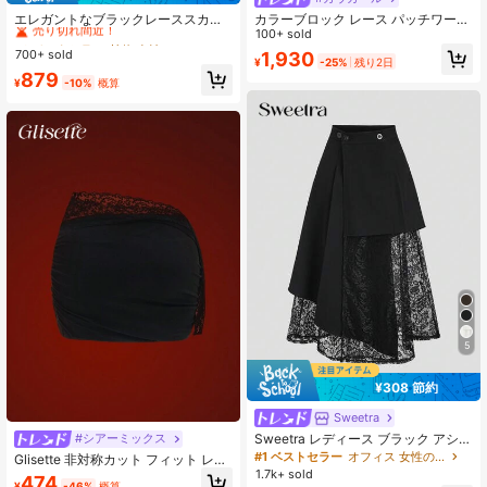
売り切れ間近！
エレガントなブラックレーススカー
カラーブロック レース パッチワーク
ト、ハイウエスト スリミング レース
アシンメトリーヘム スカート、カー
100+ sold
#6 ベストセラー
#6 ベストセラー
植物 女性のスカート
植物 女性のスカート
ボディコンミニスカート、多用途 レ
ニバル、コンサート、ビーチ、バケ
700+ sold
1,930
売り切れ間近！
売り切れ間近！
¥
-25%
残り2日
ースオーバーレイ レディース ショー
ーションに適しています
#6 ベストセラー
植物 女性のスカート
879
トスカート 夏
¥
-10%
概算
売り切れ間近！
5
¥308 節約
Sweetra
Sweetra レディース ブラック アシン
#シアーミックス
メトリー 透かし彫り レースパッチワ
#1 ベストセラー
オフィス 女性のスカート
Glisette 非対称カット フィット レー
ーク スーツスカート、スリミング ミ
ス装飾 魅力的なファッション レディ
1.7k+ sold
474
ドル丈スカート、春/夏
¥
-46%
概算