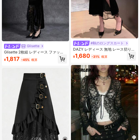
#秋のロングスカート
Glisette
DAZY レディース 無地 レース切り替
Glisette 2枚組 レディース ファッシ
え カジュアル ベルベット Aラインス
1,680
ョナブル ブラック ベルベット&レー
¥
-31%
概算
1,817
カート 秋冬 通学用
¥
-45%
概算
スパッチワークセット