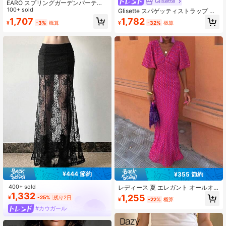
Glisette
EARO スプリングガーデンパーティ
ー、レディース ハイウエスト 刺繍フ
100+ sold
Glisette スパゲッティストラップ レ
ラワースカート、シアーメッシュAラ
ーストリム エレガント ロングキャミ
1,707
1,782
¥
-3%
概算
¥
-32%
概算
インスカート、ヴィンテージロマン
ソール、ブラック フローラル サマー
チックスタイル、デートスカート、
ゴシック クラブ シースルー ドレ
ニッチデザイン カジュアル バケーシ
ス、ゴシックランジェリー シアー ラ
ョン ブラック
ッフル トップ オーバーレイ、プチ女
性
¥444 節約
¥355 節約
400+ sold
レディース 夏 エレガント オールオ
1,332
ーバープリント Vネック ファッショ
1,255
¥
-25%
残り2日
¥
-22%
概算
ン カジュアル ワンピース バケーシ
ョン用
#カウガール