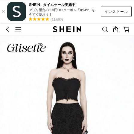
SHEIN - タイムセール実施中!
×
アプリ限定の500円OFFクーポン「JPAPP」を
インストール
今すぐ使おう！
(11,600)