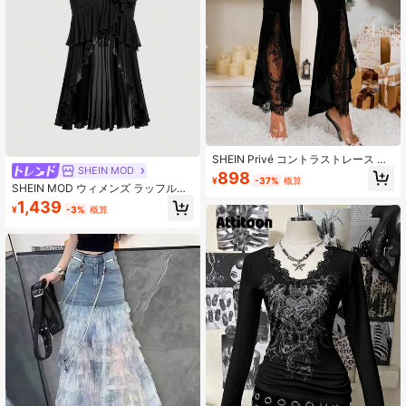
SHEIN Privé コントラストレース フ
SHEIN MOD
レアヘム ベルベット フレアレッグパ
898
¥
-37%
概算
ンツ
SHEIN MOD ウィメンズ ラッフルト
リム レースマーメイドスタイルスカ
1,439
¥
-3%
概算
ート、オールドマネー、ヒッピー、
フェスティバル、レイブフェスティ
バル、スプリングブレイク、ウエス
タンウェア、カントリー、ビーチ、9
0年代ファッション、春夏レディー
ス、モデスティクロージング、レー
ススカート、ラッフルスカート