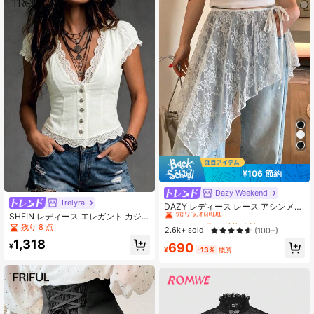
¥106 節約
Dazy Weekend
#1 ベストセラー
植物 女性のスカート
Trelyra
売り切れ間近！
DAZY レディース レース アシンメト
SHEIN レディース エレガント カジ
リーヘム ファッションスカート
#1 ベストセラー
#1 ベストセラー
植物 女性のスカート
植物 女性のスカート
ュアル 夏用 ホワイト クロップトッ
残り 8 点
売り切れ間近！
売り切れ間近！
2.6k+ sold
(100+)
プ スカラップレース Vネック ショー
1,318
#1 ベストセラー
植物 女性のスカート
690
ト丈
¥
¥
-13%
概算
売り切れ間近！