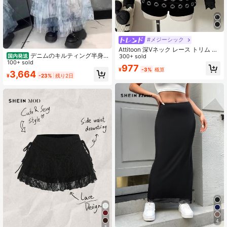
#メジーシック
Attitoon 深Vネック レース トリム フ
デニムのキルティング半身
国内発送
ィット長袖Tシャツ、秋冬向け、ヴィ
300+ sold
スカートケーキスカートのコーディ
100+ sold
ンテージ、Y2Kスタイル、ハート柄
977
ネートがおしゃれで痩せて見えるA字
¥
-3%
概算
3,664
¥
-23%
残り2日
スカート女夏
4
5