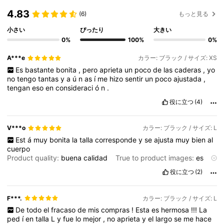
4.83
(6)
もっと見る
小さい
ぴったり
大きい
0%
100%
0%
A***e
カラー: ブラック / サイズ: XS
Es
bastante
bonita
,
pero
aprieta
un
poco
de
las
caderas
,
yo
no
tengo
tantas
y
a
ú
n
as
í
me
hizo
sentir
un
poco
ajustada
,
tengan
eso
en
consideraci
ó
n
.
役に立つ
(4)
V***o
カラー: ブラック / サイズ: L
Est
á
muy
bonita
la
talla
corresponde
y
se
ajusta
muy
bien
al
cuerpo
Product quality:
buena
calidad
True to product images:
es
igual
a
la
imagen
Smell description:
no
huele
mal
Fabric
役に立つ
(2)
material:
encaje
buen
material
F***.
カラー: ブラック / サイズ: L
De
todo
el
fracaso
de
mis
compras
!
Esta
es
hermosa
!!!
La
ped
í
en
talla
L
y
fue
lo
mejor
,
no
aprieta
y
el
largo
se
me
hace