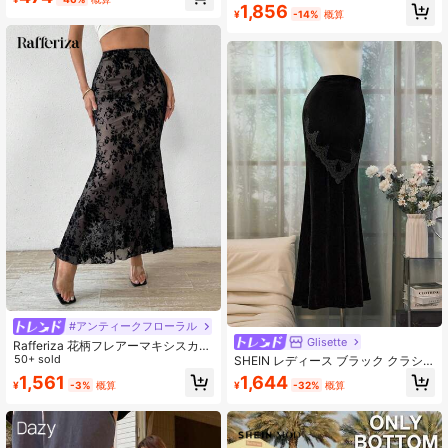
ーススカート、春夏
1,856
¥
-14%
概算
#アンティークフローラル
Glisette
Rafferiza 花柄フレアーマキシスカー
ト フロッキングメッシュ素材 ハイウ
50+ sold
SHEIN レディース ブラック クラシ
エスト
ック エレガント ベルベット マキシ
1,561
1,644
¥
-3%
概算
¥
-32%
概算
ドレス 秋用 ダイニング ボディコン
レース切り替え フィッシュテール ロ
ングスカート パンク風 フォーマル
イブニング 葬儀用ドレス 小柄女性向
け