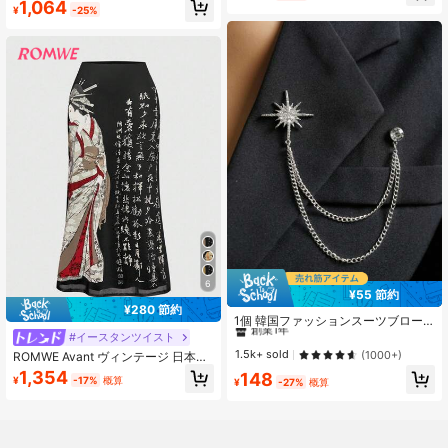
1,064
売り切れ間近！
¥
-25%
リデー オールオーバープリント ギャ
ザー ボディコン マーメイドスカート
レディース
6
¥55 節約
#1 ベストセラー
シルバー 女性用ブローチ、ラペルピン、スカーフリング
¥280 節約
創業1年
1個 韓国ファッションスーツブロー
チ、ファッショナブルなフレンチシ
#1 ベストセラー
#1 ベストセラー
シルバー 女性用ブローチ、ラペルピン、スカーフリング
シルバー 女性用ブローチ、ラペルピン、スカーフリング
#イースタンツイスト
ャツの襟ピン、チェーン付き襟クリ
創業1年
創業1年
1.5k+ sold
(1000+)
ROMWE Avant ヴィンテージ 日本の
ップタッセル星星流星シンボルブロ
芸者とマツ 書道プリント サイドスリ
#1 ベストセラー
シルバー 女性用ブローチ、ラペルピン、スカーフリング
1,354
148
ーチ、レディースコートに適してい
¥
-17%
概算
¥
-27%
概算
ット メッシュスカート レディース
創業1年
ます