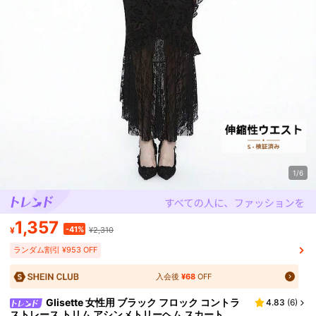
1/6
1,357
-41%
¥
¥2,310
ランダム割引 ¥953 OFF
入会後
¥68
OFF
Glisette 女性用 ブラック フロック コントラ
4.83
(
6
)
ストレース トリム アシンメトリーヘム スカート