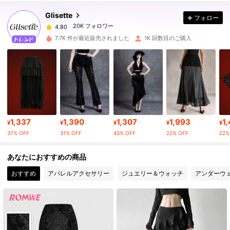
Glisette
フォロー
20K フォロワー
4.80
y***e
は
1日前
に購入しました
7.7K 件が最近販売されました
1K 回数目のご購入
20K フォロワー
4.80
20K フォロワー
4.80
20K フォロワー
4.80
1,337
1,390
1,307
1,993
1
¥
¥
¥
¥
¥
37% OFF
31% OFF
43% OFF
22% OFF
22%
20K フォロワー
4.80
あなたにおすすめの商品
おすすめ
アパレルアクセサリー
ジュエリー＆ウォッチ
アンダーウ
20K フォロワー
4.80
20K フォロワー
4.80