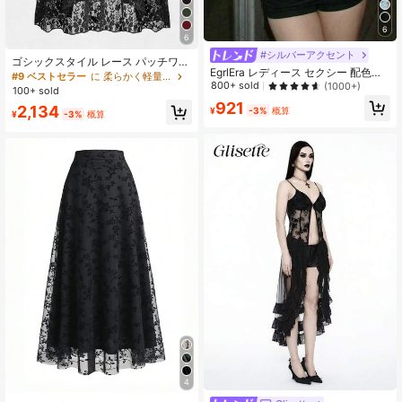
6
6
#シルバーアクセント
ゴシックスタイル レース パッチワー
EgrlEra レディース セクシー 配色レ
ク フリルヘム 無地 パイレーツスカ
#9 ベストセラー
に 柔らかく軽量 女性用ボトムス
ース Vネック レーストリム トップス
800+ sold
(1000+)
ート ブラック 春
100+ sold
921
2,134
¥
-3%
概算
¥
-3%
概算
4