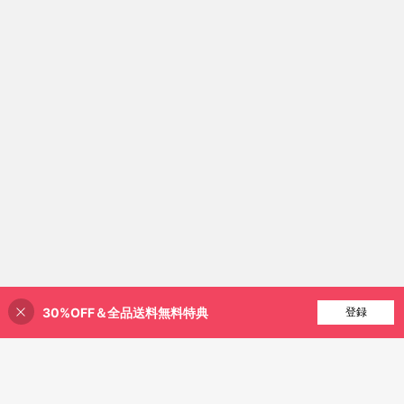
30%OFF＆全品送料無料特典
買い物かごに追加
登録
41% 割引！