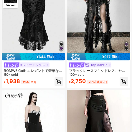
20K フォロワー
4.80
20K フォロワー
4.80
¥644 節約
¥917 節約
#シアーミックス
Top dazzle
ROMWE Goth エレガントで豪華な宮
ブラックレースマキシドレス、セク
殿スタイルのレースアップリケで飾
50+ sold
シーな非対称デザイン ラッフルヘ
100+ sold
られたスカルエンボス加工ベルベッ
ム、半透明ポリエステル素材、レデ
2,750
1,938
¥
-25%
残り2日
¥
-25%
概算
トスパイスレースヘム女性用マーメ
ィースイブニングガウン
イドスカート