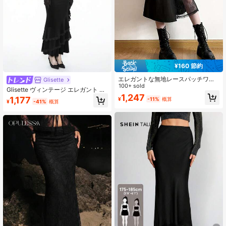
¥160 節約
エレガントな無地レースパッチワー
Glisette
ク ハイスリットスカート、ウエスト
100+ sold
Glisette ヴィンテージ エレガント ブ
部分伸縮性あり ヴィンテージフレア
1,247
ラックベルベットスカート レディー
1,177
¥
-11%
概算
スカート パーティー、フォーマルデ
¥
-41%
概算
ス、ゴシック 秋 ゴシックヴァンパイ
ィナー ブラック
ア ボディコン マーメイドヘムスカー
ト、フリル装飾 葬儀 ディナーウェ
ア、プチサイズ女性