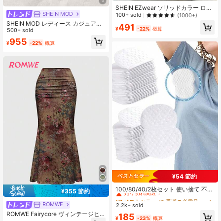
SHEIN EZwear ソリッドカラー ロン
SHEIN MOD
グスカート カジュアル、夏に様々な
100+ sold
(1000+)
シーンで活躍
SHEIN MOD レディース カジュアル
491
¥
-22%
概算
ドローストリング ウエスト リボン
500+ sold
フリル レース 2重スカート、デイリ
955
¥
-22%
概算
ーウェアに適しています
¥54 節約
#6 ベストセラー
に 看護の必需品リスト ボディケアツール
売り切れ間近！
100/80/40/2枚セット 使い捨て 不織
¥355 節約
布 汗取りパッド、シンプルな白吸収
#6 ベストセラー
#6 ベストセラー
に 看護の必需品リスト ボディケアツール
に 看護の必需品リスト ボディケアツール
パッド、効果的で長持ちする汗対
ROMWE
2.2k+ sold
売り切れ間近！
売り切れ間近！
策、目立たない汗吸収体
ROMWE Fairycore ヴィンテージヒ
#6 ベストセラー
に 看護の必需品リスト ボディケアツール
185
¥
-23%
概算
ッピー ダークフローラル柄 レトロホ