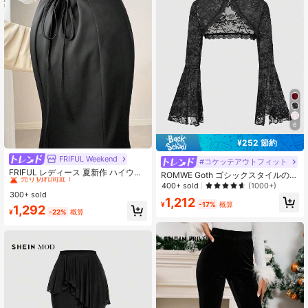
6
¥252 節約
FRIFUL Weekend
#7 ベストセラー
オフィス 女性のスカート
#コケッテアウトフィット
売り切れ間近！
FRIFUL レディース 夏新作 ハイウエ
ROMWE Goth ゴシックスタイルのベ
スト バックドローストリング リボン
#7 ベストセラー
#7 ベストセラー
オフィス 女性のスカート
オフィス 女性のスカート
ルスリーブレースオープン前ファッ
400+ sold
(1000+)
スリム ロングスカート
ショントップ
300+ sold
売り切れ間近！
売り切れ間近！
1,212
¥
-17%
概算
#7 ベストセラー
オフィス 女性のスカート
1,292
¥
-22%
概算
売り切れ間近！