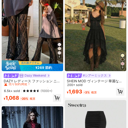
8
¥269 節約
9
Dazy Weekend
#シアーミックス
#2 ベストセラー
に セクシー 女性用ボトムス
売り切れ間近！
DAZY レディース ファッション ニッ
SHEIN MOD ヴィンテージ 華麗なフ
チ シアーレース パッチワークデザイ
ローラルジャカード ベージュ 二重ヘ
200+ sold
#2 ベストセラー
#2 ベストセラー
に セクシー 女性用ボトムス
に セクシー 女性用ボトムス
ン フレアパンツ スクール
ム スカート、ハイロー デザイン、デ
1,693
売り切れ間近！
売り切れ間近！
6.5k+ sold
(1000+)
¥
-3%
概算
ート、パーティー、誕生日、フェス
#2 ベストセラー
に セクシー 女性用ボトムス
1,068
ティバル、プロムスカート、クルー
¥
-20%
概算
売り切れ間近！
ズウェア