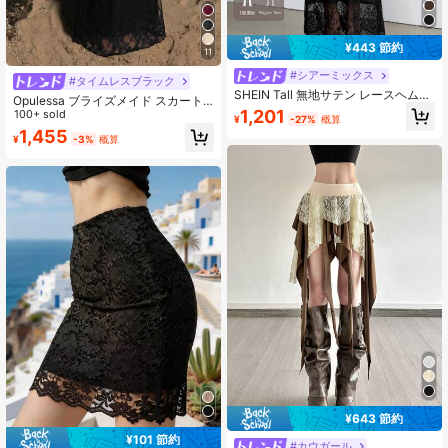
¥443 節約
11
#シアーミックス
#タイムレスブラック
SHEIN Tall 無地サテン レースヘムデ
Opulessa ブライズメイド スカート
ィテール ローライズ ミディスカー
1,201
バケーション ソリッドカラー レース
100+ sold
¥
-27%
概算
ト、高身長女性向け
スカート レディース 秋 レディース
1,455
¥
-3%
概算
パーティー ディナー
¥643 節約
¥101 節約
#カウガール
#6 ベストセラー
植物 女性のスカート