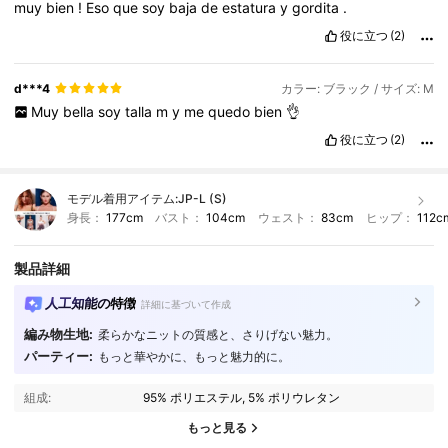
muy
bien
!
Eso
que
soy
baja
de
estatura
y
gordita
.
役に立つ
(2)
d***4
カラー: ブラック / サイズ: M
Muy
bella
soy
talla
m
y
me
quedo
bien
👌
役に立つ
(2)
モデル着用アイテム:
JP-L (S)
身長：
177cm
バスト：
104cm
ウェスト：
83cm
ヒップ：
112c
製品詳細
人工知能の特徴
詳細に基づいて作成
編み物生地:
柔らかなニットの質感と、さりげない魅力。
パーティー:
もっと華やかに、もっと魅力的に。
20K フォロワー
4.80
組成:
95% ポリエステル, 5% ポリウレタン
20K フォロワー
4.80
もっと見る