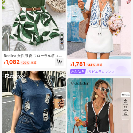
11
Roelina 女性用 夏 フローラル柄 エキ
ゾチックバケーションスタイル エレ
1,082
¥
-20%
概算
1,781
ガントセクシー 2ピースセット: アシ
¥
-34%
概算
ンメトリーショルダー ブルーリーフ
#リビエラロマンス
柄 ラッフル ホールドアウト ノース
リーブ フィッティングショーツ 2ピ
ースセット