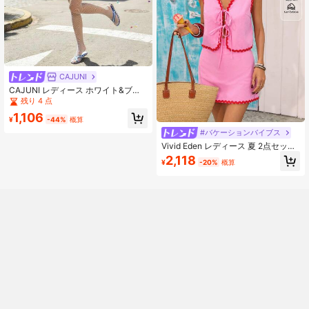
CAJUNI
CAJUNI レディース ホワイト&ブル
ー 花柄 夏 ボヘミアン バケーション
残り 4 点
ホリデー 2点セット、クロップドキ
1,106
ャミソール&スカートセット、ファッ
¥
-44%
概算
ショナブルなトロピカル水着アウト
#バケーションバイブス
フィット
Vivid Eden レディース 夏 2点セット
ピンク&レッド タイフロントトップ
2,118
¥
-20%
概算
ス&スカート、ボヘミアンビーチバケ
ーションアウトフィット、ホリデー
100%コットン リゾートウェア、ク
ルーズウェア