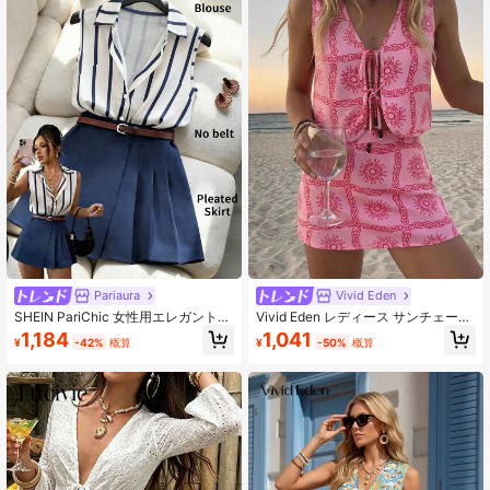
Pariaura
Vivid Eden
SHEIN PariChic 女性用エレガントな
Vivid Eden レディース サンチェーン
カジュアル ストライプ 2ピースセッ
プリント タイアップ トップス & ミニ
1,184
1,041
¥
-42%
概算
¥
-50%
概算
ト
スカート 2点セット