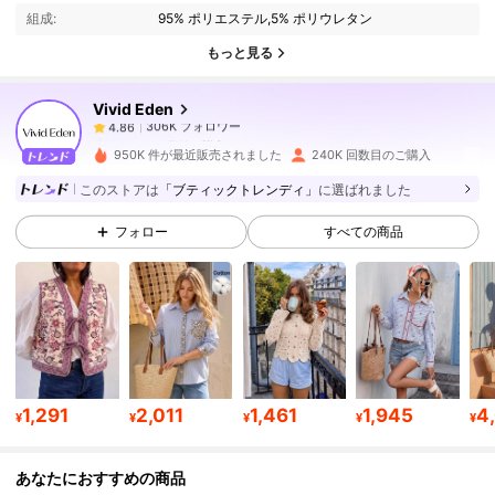
組成:
95% ポリエステル,5% ポリウレタン
306K フォロワー
4.86
もっと見る
Vivid Eden
306K フォロワー
4.86
s***0
は
1日前
に購入しました
b***8
が
3時間前
にフォローしました
950K 件が最近販売されました
240K 回数目のご購入
306K フォロワー
4.86
このストアは
「ブティックトレンディ」
に選ばれました
フォロー
すべての商品
306K フォロワー
4.86
306K フォロワー
4.86
306K フォロワー
4.86
1,291
2,011
1,461
1,945
4
¥
¥
¥
¥
¥
あなたにおすすめの商品
306K フォロワー
4.86