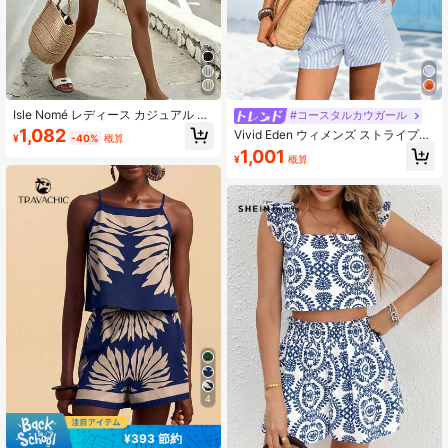
Isle Nomé レディース カジュアル バ
#コースタルカウガール
ケーション ストライプ ラップトップ
1,082
Vivid Eden ウィメンズ ストライプフ
¥
-40%
概算
&ショーツ 2点セット、夏
リルバンドゥトップとショートパン
1,001
¥
概算
ツ コーデセット、バケーションアウ
トフィット
4
¥393 節約