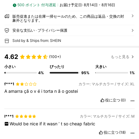
500 ポイント 付与遅延
お届け予定日:
8月14日 - 8月16日
販売促進または在庫一掃セールのため、この商品は返品・交換の対
象外となります。
安全な支払い · プライバシー保護
Sold by & Ships from: SHEIN
4.62
(100+)
もっと見る
小さい
ぴったり
大きい
4%
95%
1%
f***1
カラー: マルチカラー / サイズ: XL
A
amarra
çã
o
v
é
i
torta
n
ã
o
gostei
役に立つ
(0)
l***1
カラー: マルチカラー / サイズ: M
Would
be
nice
if
it
wasn
’
t
so
cheap
fabric
役に立つ
(18)