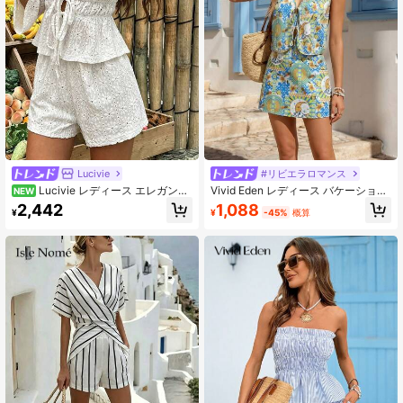
Lucivie
#リビエラロマンス
Lucivie レディース エレガント
Vivid Eden レディース バケーション
NEW
カジュアル ホワイト クロシェ編み 2
サンフェイス タイフロント ベスト &
2,442
1,088
¥
¥
-45%
概算
点セット 夏用 ビーチ・バケーション
ミニスカート 2点セット
コーデ 深Vネック フロントリボン ペ
プラム 長袖トップス＆ショーツ