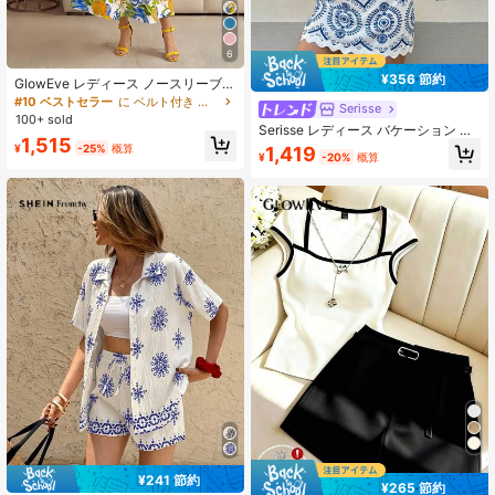
6
¥356 節約
GlowEve レディース ノースリーブ
クロップトップ & レモンリーフプリ
#10 ベストセラー
に ベルト付き レディースコーデ
Serisse
ントスカート 2点セット、エレガン
100+ sold
トなカジュアルバケーションアウト
Serisse レディース バケーション 幾
1,515
フィット
何学柄 カーブヘム タンクトップ＆ミ
¥
-25%
概算
1,419
¥
-20%
概算
ニスカート 2点セット
¥241 節約
¥265 節約