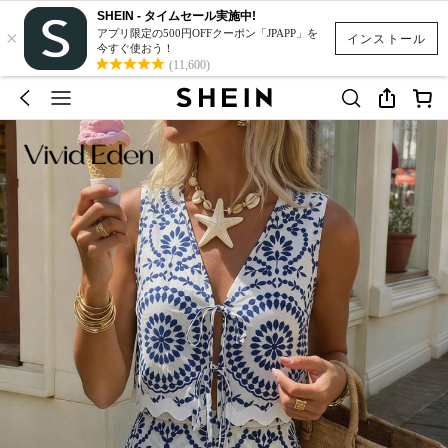
SHEIN - タイムセール実施中!
×
アプリ限定の500円OFFクーポン「JPAPP」を
インストール
今すぐ使おう！
(11,600)