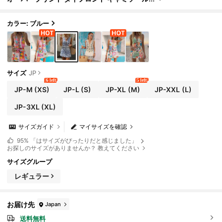
とショーツ 2点セット
カラー: ブルー
サイズ
JP
6 left
5 left
JP-M
(XS)
JP-L
(S)
JP-XL
(M)
JP-XXL
(L)
JP-3XL
(XL)
サイズガイド
マイサイズを確認
95%
「はサイズがぴったりだと感じました」
お探しのサイズがありませんか？ 教えてください
サイズグループ
レギュラー
お届け先
Japan
送料無料