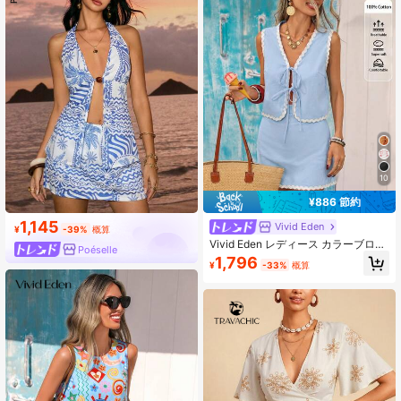
ビーチアウトフィット、夏のレディ
ースアウトフィット、コンサートア
ウトフィット、トロピカルバケーシ
ョンレディース衣類、ホリデーアウ
トフィット、ボヘミアンファッショ
ン
10
¥886 節約
1,145
Vivid Eden
¥
-39%
概算
Vivid Eden レディース カラーブロッ
Poéselle
ク タイフロント トップス ミニスカ
1,796
¥
-33%
概算
ート カジュアル 2点セット