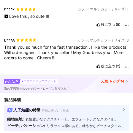
h***k
カラー: マルチカラー / サイズ: L
Love
this
,
so
cute
!!!
役に立つ
(5)
L***A
カラー: マルチカラー / サイズ: S
Thank
you
so
much
for
the
fast
transaction
.
I
like
the
products
.
Will
order
again
.
Thank
you
seller
!
May
God
bless
you
.
More
orders
to
come
.
Cheers
!!!
役に立つ
(2)
人気
トップ 14
#アクアティックプリント
海の不思議をあなたのワードローブに取り入れて。
製品詳細
人工知能の特徴
詳細に基づいて作成
織物生地:
表情豊かなテクスチャーと、エフォートレスなスタイル。
306K フォロワー
4.86
ビーチ, バケーション:
リラックス感のある、軽やかなビーチスタイル。