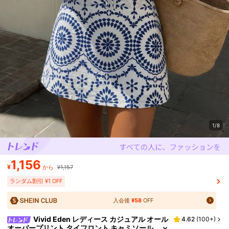
1/8
1,156
¥
から
¥1,157
ランダム割引 ¥1 OFF
入会後
¥58
OFF
Vivid Eden レディース カジュアル オール
4.62
(
100+
)
オーバープリント タイフロント キャミソール