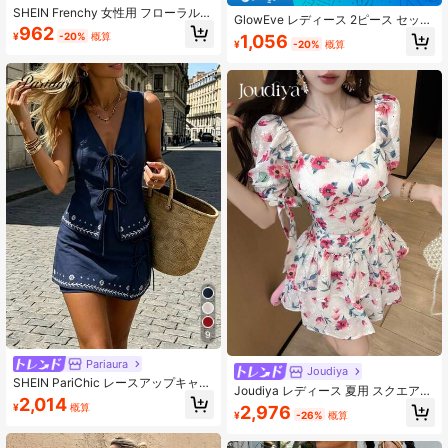
SHEIN Frenchy 女性用 フローラル刺
GlowEve レディース 2ピース セット
繍 半袖ボタンアップシャツ&ショー
962
アップ
¥
-20%
概算
1,056
ツ カジュアル 2ピースセット
¥
-20%
概算
9
Pariaura
Joudiya
SHEIN PariChic レースアップキャミ
Joudiya レディース 夏用 スクエアネ
ソールとショーツのセット 2点
2,014
ック レース 花柄生地 ウエストシャ
¥
概算
2,976
¥
-26%
概算
ーリング ショートトップス Aライン
スカート リボン付き ヌードカラー 2
点セット