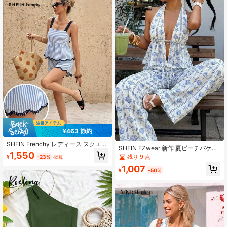
¥463 節約
SHEIN Frenchy レディース スクエア
SHEIN EZwear 新作 夏ビーチバケー
ネック ノースリーブ フリル ストラ
1,550
ション 刺繍カジュアルラウンジウェ
残り 9 点
¥
-23%
概算
イプ サマーファッション タンクトッ
ア レディース 2点セット 夏バケーシ
プ&ショーツ 2点セット
1,007
ョンコーデ ボヘミアン 2ピースセッ
¥
-50%
ト