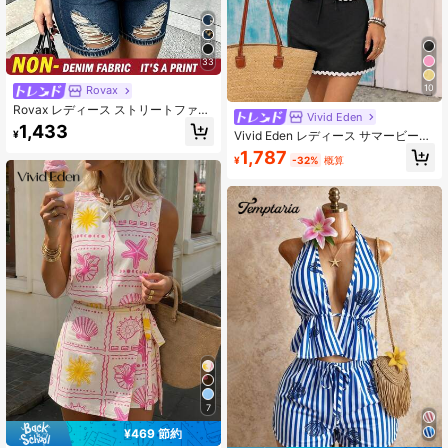
33
10
Rovax
Rovax レディース ストリートファッ
Vivid Eden
ション ダメージ加工 半袖 クルーネ
1,433
¥
Vivid Eden レディース サマービーチ
ック トップス ポケット付き ショー
バケーション ラッフル タイフロント
ツ デニムプリント 2点セット
1,787
¥
-32%
概算
ノースリーブトップ&スコート 2点セ
ット
7
¥469 節約