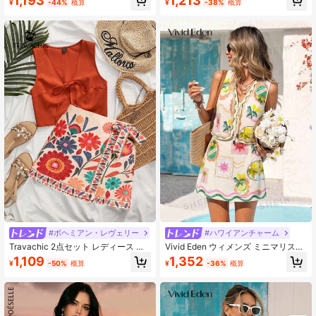
1,193
1,213
ボヘミアンスタイル、秋の女性用ア
¥
-44%
概算
¥
-38%
概算
ウトフィット、新作秋ファッション
女性用、2ピースセット女性用
#ボヘミアン・レヴェリー
#ハワイアンチャーム
Travachic 2点セット レディース 無
Vivid Eden ウィメンズ ミニマリスト
地キャミソールトップ＆オレンジ花
プリントタイアップノースリーブト
1,109
1,352
¥
-50%
概算
¥
-36%
概算
柄ミニスカート、夏ファッション、
ップ&ミニスカート 2点セット
バケーションスタイル、織りグラフ
ィックプリント、カジュアル夏休み
アウトフィット、ボヘミアンビーチ
バケーション、ボホシック、ホリデ
ーフェスティバルアウトフィット、