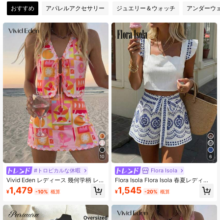
おすすめ
アパレルアクセサリー
ジュエリー＆ウォッチ
アンダーウ
306K フォロワー
4.86
306K フォロワー
4.86
306K フォロワー
4.86
10
6
#トロピカルな休暇
Flora Isola
Vivid Eden レディース 幾何学柄 レー
Flora Isola Flora Isola 春夏レディー
スアップ タンクトップ＆スコート セ
ストップス フリルネック、プリント
1,479
1,545
¥
-10%
概算
¥
-20%
概算
ット、ビーチバケーション ロマンチ
Aラインショーツセット ネクタイ付
ックパーティー
き、ブルーホワイトプリントのファ
ッショナブルなリゾートセット