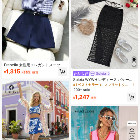
Franclia 女性用エレガントスーツ、
ラペルシャツ付きブルースーツ、チ
1,315
¥
-36%
概算
Soleia
ェックシャツ、スリムフィットジッ
プアップ3点セットショーツ、ブルー
Soleia WYWH レディース バケーシ
2ピースセット、ファッショナブルで
ョンニットクロシェベスト&スプリッ
#1 ベストセラー
に スプリットタイ レディースコーデ
シンプルな2ピースセット、セクシー
トヘムスカートセット、音楽フェス
200+ sold
でエレガントな夏スーツ、ストライ
ティバルのためのボヘミアンスタイ
プスーツ、オフショルダートップス
1,247
ル
¥
概算
ーツ、ホリデースーツ、夏用スー
ツ、夏服スーツ、通勤用レディース
アウトフィット、レディース フォー
マルスーツ、女子高生アウトフィッ
ト、レディース夏服、可愛いレディ
ースアウトフィット、プレッピーレ
ディースアウトフィット、素敵なア
ウトフィット、チェックシャツスー
ツ、シンプルショーツスーツ