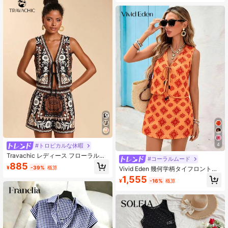
カジュアルオフィス、フレンチバケ
ーション、デイリーレジャーウェア
に適しています
4
#トロピカルな休暇
Travachic レディース フローラル柄
#コーラルムード
バケーション タンクトップ & ショー
885
¥
-39%
概算
Vivid Eden 幾何学柄タイフロントベ
ツ 2点セット
スト&Aラインスカートカジュアル2
1,555
¥
-16%
概算
点セット、バケーション用アウトフ
ィット