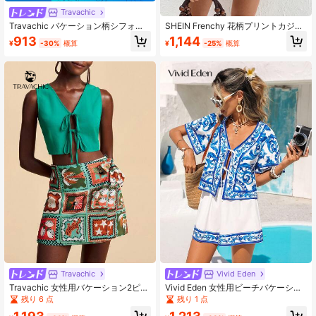
Travachic
Travachic バケーション柄シフォン
SHEIN Frenchy 花柄プリントカジュ
キャミソール&ハイウエストルーズシ
アル ホルターネック トップス&ショ
913
1,144
¥
-30%
概算
¥
-25%
概算
ョーツ 2点セット レディース
ーツ ワンピース 2点セット (レディー
ス)
Travachic
Vivid Eden
Travachic 女性用バケーション2ピー
Vivid Eden 女性用ビーチバケーショ
スセット、前結びタンクトップ&プリ
ン プリントトップ&ショーツ 2点セ
残り 6 点
残り 1 点
ントミニスカート、秋の女性用服、
ット