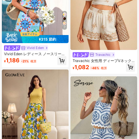
7
¥315 節約
Vivid Eden
Vivid Eden レディース ノースリーブ
Travachic
トップ&ラップタイショーツセット、
1,186
Travachic 女性用 ディープVネック
¥
-21%
概算
アーティスティックプリント、カジ
半袖 花柄プリントクロップドトップ
1,082
ュアル バケーション ビーチアウトフ
¥
-46%
概算
&ウエスト伸縮ショーツカジュアルバ
ィット
ケーションセット