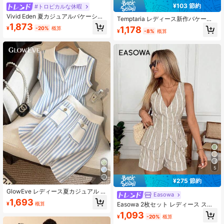
¥103 節約
#トロピカルな休暇
Vivid Eden 夏カジュアルバケーショ
Temptaria レディース新作バケーシ
ン ノースリーブトップスとサイドラ
1,873
ョンスタイル カーキ×ホワイトスト
1,178
¥
-20%
概算
ップタイショーツ レディース アーテ
¥
-8%
概算
ライプ リネン 深Vネック タイストラ
ィスティックパターン プリント ビー
ップ キャミソールトップ 夏用
チホリデー 2ピースセット
5
¥275 節約
GlowEve レディース夏カジュアル ス
Easowa
トライプキャミソールとミニスカー
1,693
¥
概算
Easowa 2枚セット レディース スト
ト 2点セット
ライプ柄 ベスト ラップタイトップ
1,093
¥
-20%
概算
ショーツ、ヴィンテージスタイル、