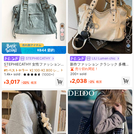
27
¥844 節約
14
STEPHIECATHY
LILI Lumen chic
#1 ベストセラー
¥2,100-¥2,800 レディース トートバッグ
売り切れ間近！
STEPHIECATHY 女性ファッション
新作ファッション クラシック 多機能
カジュアルクールストリートスタイ
通勤 無地 大容量 レトロ PU素材 ショ
売り切れ間近！
#1 ベストセラー
#1 ベストセラー
¥2,100-¥2,800 レディース トートバッグ
¥2,100-¥2,800 レディース トートバッグ
ルソフトウォッシュPU合成皮革ハン
ルダーバッグ ハンドバッグ 財布 ジ
200+ sold
売り切れ間近！
売り切れ間近！
1.4k+ sold
(1000+)
ドバッグ、ジッパー開閉、ジッパー
ッパー開閉 レディースバッグ ショッ
#1 ベストセラー
¥2,100-¥2,800 レディース トートバッグ
2,038
3,017
ポケット、織り柄装飾、13インチノ
ピング・旅行向け
¥
-2%
概算
¥
-22%
概算
売り切れ間近！
ートパソコン収納可能、調節可能な
肩ストラップ、ショルダーバッグ、
デイリー、大学、通勤、旅行に使え
る、春夏新作、レディースハンドバ
ッグ、レディースギフト