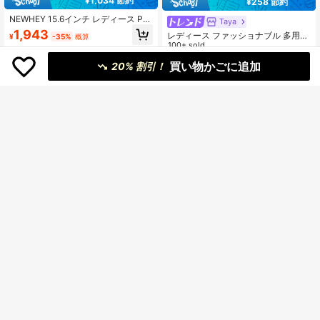
¥1,034 節約
¥258 節約
NEWHEY 15.6インチ レディース PU
Taya
ラップトップバッグ、ビジネスブリ
1,943
レディース ファッショナブル 多用途
¥
-35%
概算
ーフケース、トートバッグ、ショル
カラーブロック トートバッグ 軽量
100+ sold
ダーバッグ、防水大容量通勤バッ
ミニマル 大容量 ショルダーバッグ
グ、教師と看護師向け
871
¥
-23%
概算
買い物かごに追加
20% 割引！
ビジネスバッグ レディース
国内発送
10
大容量 ミニポーチ付き 外ポケット
3,593
¥
-27%
撥水加工 A4対応 自立 トートバッグ
obainv lemon
2way 肩掛け リクルートバッグ 就活
星柄とマルチポケット付きファッシ
通勤 面接 仕事 鞄
ョナブルなカジュアルキャンバスト
#1 ベストセラー
マルチコンパートメント 女性用トートバッグ
ートバッグ、コインケース付き
800+ sold
(1000+)