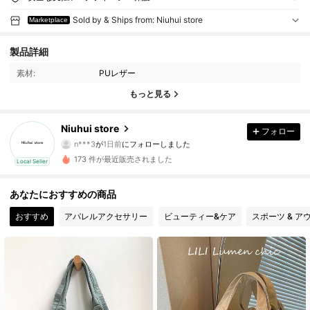
Sold by & Ships from: Niuhui store
Marketplace
3 フォロワー
4.87
製品詳細
素材:
PUレザー
3 フォロワー
4.87
もっと見る
3 フォロワー
4.87
Niuhui store
フォロー
n***3
が
1日前
にフォローしました
3 フォロワー
4.87
173 件が最近販売されました
Local Seller
3 フォロワー
4.87
あなたにおすすめの商品
おすすめ
アパレルアクセサリー
ビューティー&ケア
スポーツ & ア