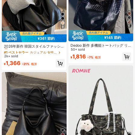
6
9
¥145 節約
¥361 節約
#1 ベストセラー
カジュアル 女性用トートバッグ
Dedoo 新作 多機能トートバッグ リ
売り切れ間近！
2026年新作 韓国スタイルファッショ
ベット装飾 大容量 レディース ショ
50+ sold
ン多機能ビンテージ脇バッグ、レデ
#1 ベストセラー
#1 ベストセラー
カジュアル 女性用トートバッグ
カジュアル 女性用トートバッグ
ルダーバッグ 斜めがけバッグ 光沢パ
ィースカジュアルトートバッグ大容
1,816
2k+ sold
売り切れ間近！
売り切れ間近！
¥
-7%
概算
ターン 仕事・ショッピング・旅行向
量ショルダーバッグ、ショッピン
#1 ベストセラー
カジュアル 女性用トートバッグ
1,366
け
グ、パーティー、旅行、ギフトに適
¥
-21%
概算
売り切れ間近！
しています(アクセサリー別売)