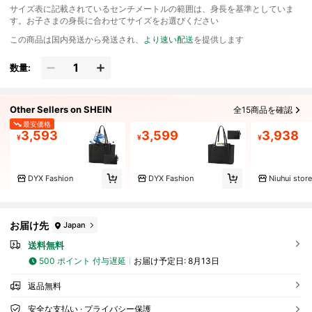
サイズ表に記載されているセンチメートルの範囲は、身長を基準としていま
す。お子さまの身長に合わせてサイズをお選びください
この商品は国内発送から発送され、
より速い配送
を提供します
数量:
Other Sellers on SHEIN
全15商品を確認
最安価格
3,593
3,599
3,938
¥
¥
¥
DYX Fashion
DYX Fashion
Niuhui store
お届け先
Japan
送料無料
500 ポイント 付与遅延
お届け予定日:
8月13日
返品無料
安全な支払い · プライバシー保護