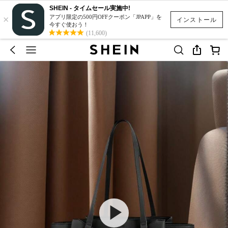
SHEIN - タイムセール実施中!
×
アプリ限定の500円OFFクーポン「JPAPP」を
インストール
今すぐ使おう！
(11,600)