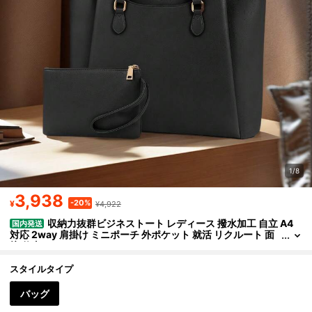
1/8
3,938
-20%
¥
¥4,922
収納力抜群ビジネストート レディース 撥水加工 自立 A4
国内発送
対応 2way 肩掛け ミニポーチ 外ポケット 就活 リクルート 面
接 仕事
スタイルタイプ
バッグ