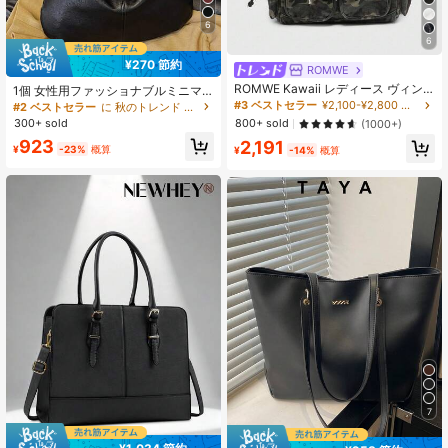
6
6
¥270 節約
ROMWE
ROMWE Kawaii レディース ヴィン
1個 女性用ファッショナブルミニマ
テージ ダメージ加工 オンブレ カモ
リストハンドバッグ - 大容量ショル
#3 ベストセラー
¥2,100-¥2,800 レディース トートバッグ
#2 ベストセラー
に 秋のトレンド 女性用トートバッグ
フラージュ クロス&ハート ペンダン
ダートートバッグ、セキュリティジ
300+ sold
800+ sold
(1000+)
ト装飾 リボン ストラップ ショルダ
ッパー付き、多用途スタイリッシュ
923
2,191
ートートバッグ、大容量 ショルダー
アクセサリー、ライトブラック/ワイ
¥
-23%
概算
¥
-14%
概算
バッグ 多ポケット付き
ン/ブラウンから選べます
7