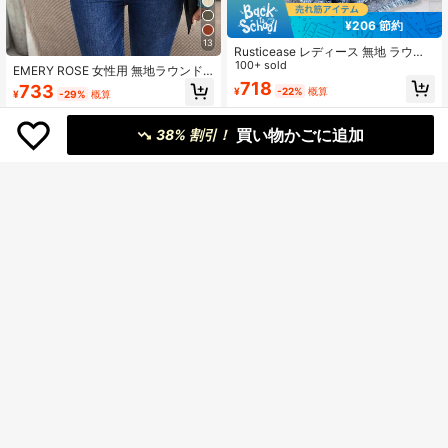
¥206 節約
13
Rusticease レディース 無地 ラウン
ドネック キャップスリーブ フリルヘ
100+ sold
EMERY ROSE 女性用 無地ラウンド
ム エレガントブラウス
ネック 長袖 リブ アシンメトリーヘ
718
733
¥
-22%
概算
¥
-29%
概算
ム カジュアルTシャツ、春夏用
買い物かごに追加
38% 割引！
10
11
EMERY ROSE レディース カジュア
レディース 無地 シアー 長袖シャツ
ル通勤用 ストライプ ランタンスリー
100+ sold
フローラル刺繍 襟付き カジュアルト
1,410
ブシャツ
¥
-24%
概算