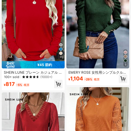
35
¥45 節約
5
SHEIN LUNE プレーン カジュアル 快
EMERY ROSE 女性用シンプルクルー
適 多用途 レディース ロングスリー
ネック長袖Tシャツ、デイリーウェア
100+ sold
(1000+)
1,104
¥
-29%
概算
ブTシャツ
817
¥
-5%
概算