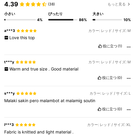
4.39
(38)
もっと見る
小さい
ぴったり
大きい
4%
86%
10%
a***3
カラー: レッド / サイズ: M
Love
this
top
役に立つ
(1)
t***y
カラー: レッド / サイズ: M
Warm
and
true
size
.
Good
material
役に立つ
(0)
s***y
カラー: レッド / サイズ: L
Malaki
sakin
pero
malambot
at
malamig
soutin
役に立つ
(0)
l***3
カラー: レッド / サイズ: XL
Fabric
is
knitted
and
light
material
.