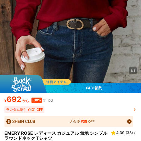
1/8
¥431節約
692
-38%
¥
¥1,123
から
ランダム割引 ¥431 OFF
入会後
¥35
OFF
EMERY ROSE レディース カジュアル 無地 シンプル
4.39
(
38
)
ラウンドネック Tシャツ