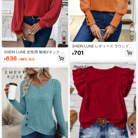
10
SHEIN LUNE レディース ラウンドネ
ック 透け感 長袖 トップス
701
SHEIN LUNE 女性用 無地Vネック リ
¥
ブ編み 長袖 カジュアル ルーズTシャ
636
¥
-46%
概算
ツ、春秋シーズン向け