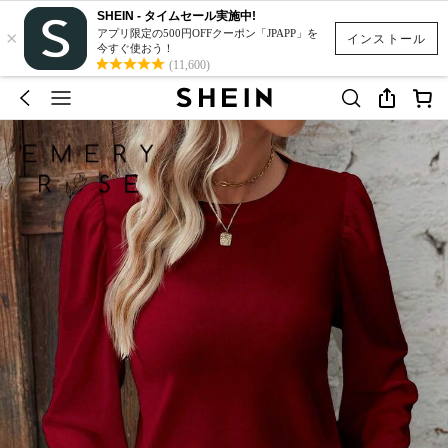
SHEIN - タイムセール実施中!
×
アプリ限定の500円OFFクーポン「JPAPP」を
インストール
今すぐ使おう！
(11,600)