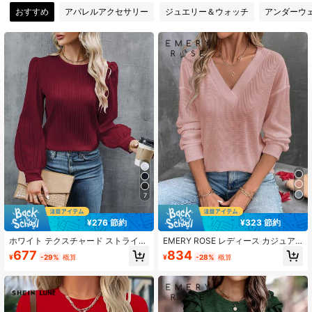
おすすめ
アパレルアクセサリー
ジュエリー＆ウォッチ
アンダーウ
1.8M フォロワー
4.86
1.8M フォロワー
4.86
1.8M フォロワー
4.86
1.8M フォロワー
4.86
7
¥276 節約
¥323 節約
1.8M フォロワー
4.86
ホワイト テクスチャード ストライプ
EMERY ROSE レディース カジュア
クルーネック ビショップスリーブ ブ
ル 無地 長袖 Tシャツ 秋
677
834
¥
-29%
概算
¥
-28%
概算
ラウス、レディース 秋春
1.8M フォロワー
4.86