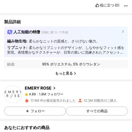
役に立つ
(0)
製品詳細
人工知能の特徴
詳細に基づいて作成
編み物生地:
柔らかなニットの質感と、さりげない魅力。
リブニット:
柔らかなリブニットのデザインが、しなやかなフィット感を
実現。表情豊かなテクスチャーが、日常の装いに洗練されたアクセントを
1.8M フォロワー
4.86
加え、比類のない心地よさをもたらします。
組成:
95% ポリエステル, 5% ポリウレタン
1.8M フォロワー
4.86
もっと見る
EMERY ROSE
1.8M フォロワー
4.86
8***9
は
1日前
に購入しました
17.4M 件が最近販売されました
12.3M 回数目のご購入
フォロー
すべての商品
1.8M フォロワー
4.86
あなたにおすすめの商品
1.8M フォロワー
4.86