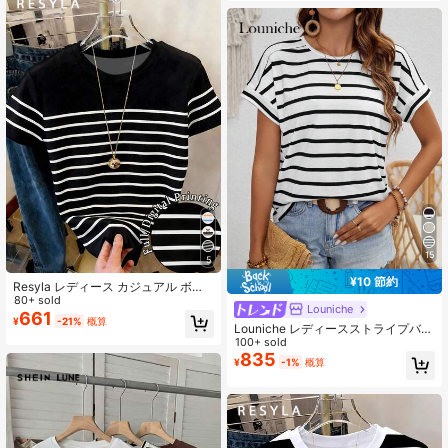
15
5
¥10 節約
Resyla レディース カジュアル ボー
ダー柄 ラウンドネック 半袖 Tシャ
80+ sold
Louniche
ツ、夏用
661
¥
-21%
概算
Louniche レディースストライプバッ
トウィングショートスリーブTシャツ
100+ sold
グラフィックTシャツレディーストッ
835
¥
-1%
概算
プス