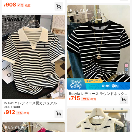
908
¥
-1%
概算
¥189 節約
Resyla レディース ラウンドネック
6
715
ストライプ カジュアル 多用途 デイ
¥
-21%
概算
リーウェア トップス
INAWLY レディース夏カジュアル ス
トライプ ポロカラー 半袖Tシャツ
300+ sold
912
¥
-1%
概算