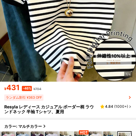
1/4
431
-46%
¥
¥794
ランダム割引 ¥363 OFF
Resyla レディース カジュアル ボーダー柄 ラウ
4.84
(
1000+
)
ンドネック 半袖 Tシャツ、夏用
カラー: マルチカラー