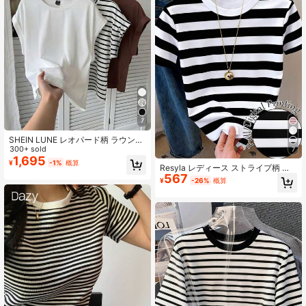
7
SHEIN LUNE レオパード柄 ラウンド
ネック ドロップショルダー Tシャツ
300+ sold
7
3点セット カジュアル ミニマリスト
1,695
¥
-1%
概算
Resyla レディース ストライプ柄 カ
ブラウン&ホワイト、春夏シーズンに
567
ジュアル ラウンドネック 半袖 Tシャ
最適
¥
-26%
概算
ツ