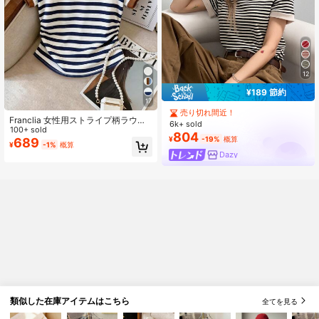
12
¥189 節約
17
売り切れ間近！
Franclia 女性用ストライプ柄ラウン
6k+ sold
ドネック半袖Tシャツ、学校始まりの
100+ sold
804
¥
-19%
概算
季節、教師の日に適しています
689
¥
-1%
概算
Dazy
類似した在庫アイテムはこちら
全てを見る