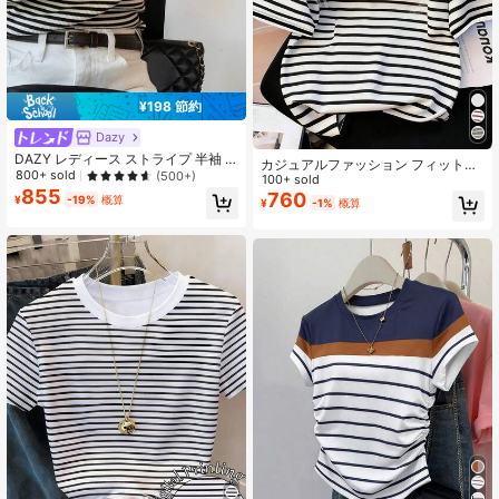
¥198 節約
Dazy
DAZY レディース ストライプ 半袖 T
カジュアルファッション フィットニ
シャツ、多用途 ルーズフィット クル
800+ sold
(500+)
ット プルオーバー ストライプ コン
100+ sold
ーネック プルオーバートップ、夏
855
トラストカラー 半袖Tシャツ レディ
760
¥
-19%
概算
¥
-1%
概算
ース