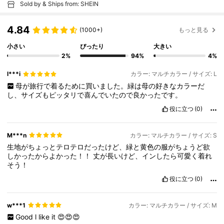
Sold by & Ships from: SHEIN
4.84
(1000+)
もっと見る
小さい
ぴったり
大きい
2%
94%
4%
l***i
カラー: マルチカラー / サイズ: L
母が旅行で着るために買いました。緑は母の好きなカラーだ
し、サイズもピッタリで喜んでいたので良かったです。
役に立つ
(0)
M***n
カラー: マルチカラー / サイズ: S
生地がちょっとテロテロだったけど、緑と黄色の服がちょうど欲
しかったからよかった！！
丈が長いけど、インしたら可愛く着れ
そう！
役に立つ
(0)
w***1
カラー: マルチカラー / サイズ: M
Good
l
like
it
😍😍😍