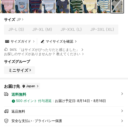
サイズ
JP
JP-L
(S)
JP-XL
(M)
JP-XXL
(L)
JP-3XL
(XL)
サイズガイド
マイサイズを確認
94%
「はサイズがぴったりだと感じました」
お探しのサイズがありませんか？ 教えてください
サイズグループ
ミニサイズ
お届け先
Japan
送料無料
500 ポイント 付与遅延
お届け予定日:
8月14日 - 8月16日
返品無料
安全な支払い · プライバシー保護