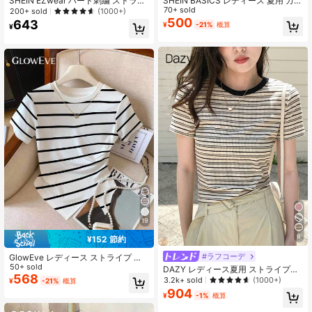
SHEIN EZwear ハート刺繍 ストライ
SHEIN BASICS レディース 夏用 カジ
プTシャツ サマーウェア
ュアル ストライプ柄 クルーネック T
70+ sold
200+ sold
(1000+)
シャツ トップス
500
643
¥
-21%
概算
¥
459K フォロワー
4.73
19
6
¥152 節約
#ラフコーデ
GlowEve レディース ストライプ ク
ルーネック カジュアル 多用途 デイ
50+ sold
DAZY レディース夏用 ストライプ柄
リー 半袖Tシャツ
568
カジュアル 半袖Tシャツ
3.2k+ sold
(1000+)
¥
-21%
概算
904
¥
-1%
概算