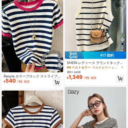
22
¥17 節約
SHEIN レディース ラウンドネック
ブラック&ホワイト ボーダー柄 ノー
#9 ベストセラー
マルチカラー レディースニットトップス
13
スリーブ ニットタンクトップ
80+ sold
1,349
Resyla カラーブロック ストライプ
¥
-1%
概算
540
プリント リンガー 半袖Tシャツ レデ
¥
-1%
概算
ィース カジュアル バケーション & 通
勤 夏