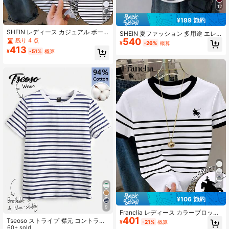
12
6
¥189 節約
SHEIN レディース カジュアル ボー
SHEIN 夏ファッション 多用途 エレ
ダー柄 ラウンドネック 半袖 Tシャ
540
ガントな レディースTシャツ、ウエ
残り 4 点
¥
-26%
概算
ツ、夏用
ストシェイプ マルチカラーストライ
413
¥
-51%
概算
プパッチワーク 半袖Tシャツ、カジ
ュアル アウトドアトップス、ブライ
トカラーグラフィックデザイン、散
歩、旅行、ストリートフォトに適し
ています
7
¥106 節約
9
Franclia レディース カラーブロック
401
ナイトプリント ストライプ 半袖 カ
Tseoso ストライプ 襟元 コントラス
¥
-21%
概算
ジュアル ラウンドネック Tシャツ
トカラー トップス レディース
60+ sold