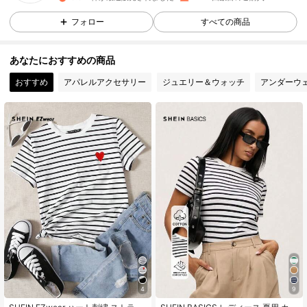
459K フォロワー
4.73
フォロー
すべての商品
あなたにおすすめの商品
459K フォロワー
4.73
おすすめ
アパレルアクセサリー
ジュエリー＆ウォッチ
アンダーウ
459K フォロワー
4.73
459K フォロワー
4.73
459K フォロワー
4.73
459K フォロワー
4.73
4
9
459K フォロワー
4.73