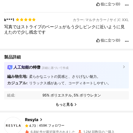
役に立つ
(0)
k***1
カラー: マルチカラー / サイズ: XXL
写真ではストライプのベージュがもう少しピンクに近いように見
えたので少し残念です
役に立つ
(0)
製品詳細
人工知能の特徴
詳細に基づいて作成
編み物生地:
柔らかなニットの質感と、さりげない魅力。
459K フォロワー
4.73
カジュアル:
リラックス感があって、コーディネートしやすい。
組成:
95% ポリエステル, 5% ポリウレタン
459K フォロワー
4.73
もっと見る
Resyla
459K フォロワー
4.73
a***a
は
1日前
に購入しました
6.8M 件が最近販売されました
1.2M 回数目のご購入