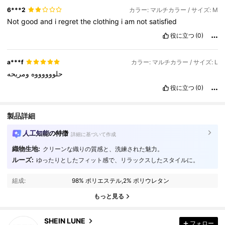
6***2
カラー: マルチカラー / サイズ: M
Not
good
and
i
regret
the
clothing
i
am
not
satisfied
役に立つ
(0)
a***f
カラー: マルチカラー / サイズ: L
حلووووووه
ومريحه
役に立つ
(0)
製品詳細
人工知能の特徴
詳細に基づいて作成
織物生地:
クリーンな織りの質感と、洗練された魅力。
ルーズ:
ゆったりとしたフィット感で、リラックスしたスタイルに。
1M フォロワー
4.91
組成:
98% ポリエステル,2% ポリウレタン
もっと見る
1M フォロワー
4.91
SHEIN LUNE
フォロー