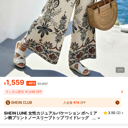
1/11
1,559
-40%
¥
¥2,607
ランダム割引 ¥1,048 OFF
入会後
¥78
OFF
SHEIN LUNE 女性カジュアルバケーション ボヘミア
3.50
(
2
)
ン柄プリントノースリーブトップ ワイドレッグ
パンツ 2点セット、春夏