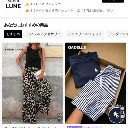
1M フォロワー
4.91
8.9M 件が最近販売されました
13.7M 回数目のご購入
1M フォロワー
4.91
あなたにおすすめの商品
おすすめ
アパレルアクセサリー
ジュエリー＆ウォッチ
アンダーウ
1M フォロワー
4.91
1M フォロワー
4.91
1M フォロワー
4.91
1M フォロワー
4.91
1M フォロワー
4.91
5
1M フォロワー