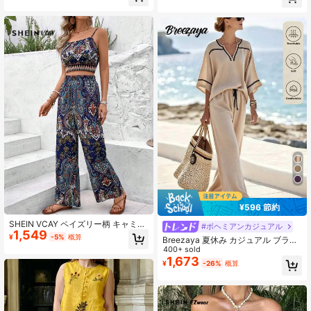
売り切れ間近！
ストライプ ワイドレッグパンツ セッ
ト、夏トップス、夏レディースカジ
ュアルアウトフィット
¥596 節約
SHEIN VCAY ペイズリー柄 キャミソ
#ボヘミアンカジュアル
1,549
ールベスト セット ロングパンツ付き
¥
-5%
概算
Breezaya 夏休み カジュアル ブラッ
女性用
クトリム 七分袖トップ&パンツセッ
400+ sold
ト 2枚組 春/夏
1,673
¥
-26%
概算