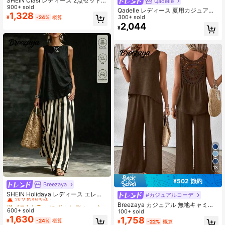
SHEIN Clasi レディース 2点セット
4.91
Qadelle
レオパード柄ワイドレッグパンツ &
900+ sold
Qadelle レディース 夏用カジュアル
無地キャミソール、夏休みアウトフ
1,328
デイリー 2点セット、ネイビーブル
300+ sold
¥
-24%
概算
ィット エレガントなバケーション 快
ーとホワイトのストライプ柄ストレ
2,044
適なルーズシフォン ブラック エレガ
¥
1M フォロワー
ートレッグパンツ、刺繍入りラウン
4.91
ントなホリデー
ドネック半袖タイトTシャツ
13
¥502 節約
Breezaya
#1 ベストセラー
に ボホ レディースコーデ
売り切れ間近！
SHEIN Holidaya レディース エレガ
#カジュアルコーデ
ント ストライプ 限定 カジュアル ワ
#1 ベストセラー
#1 ベストセラー
に ボホ レディースコーデ
に ボホ レディースコーデ
Breezaya カジュアル 無地キャミソ
イドレッグパンツ 2点セット、夏新
600+ sold
売り切れ間近！
売り切れ間近！
ール&ワイドパンツ 2点セット
100+ sold
作 ルーズ ノースリーブ ラウンドネ
1,630
1,758
#1 ベストセラー
に ボホ レディースコーデ
¥
-24%
概算
ック トップス + ブラック&ホワイト
¥
-22%
概算