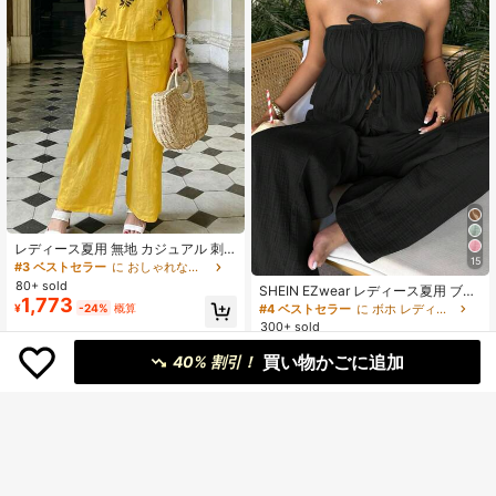
レディース夏用 無地 カジュアル 刺
15
繍 ラウンドネック ノースリーブ ト
#3 ベストセラー
に おしゃれな女性たち 座標
ップス＆無地 ロングパンツ 2点セッ
80+ sold
SHEIN EZwear レディース夏用 ブラ
ト イエロー エレガント
1,773
ック 編み込み カジュアル バケーシ
¥
-24%
概算
#4 ベストセラー
に ボホ レディースコーデ
ョン プリーツ ノット バンドゥトッ
300+ sold
プ ルーズ ワイドパンツセット
2,542
¥
-5%
概算
買い物かごに追加
40% 割引！