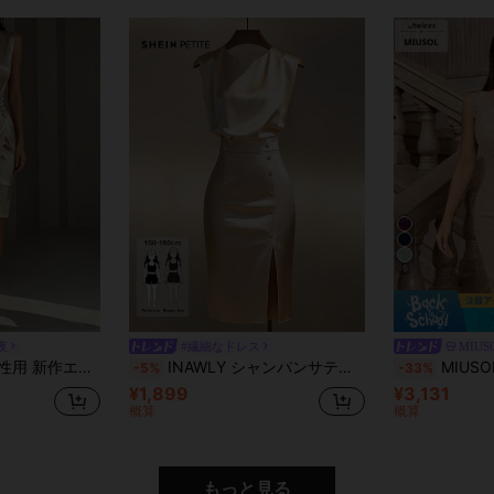
6
夜
#繊細なドレス
MIUS
装飾フィットドレス、バンケットやデートに適しています
INAWLY シャンパンサテン ウエストシェイプ スリム ノースリーブ ボディコンドレス、小柄な女性向け
MIUSOL クラシック スパンコール フローラ
-5%
-33%
¥1,899
¥3,131
概算
概算
もっと見る