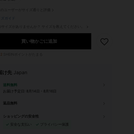
のユーザーがサイズ通りと評価
イズガイド
のサイズがありませんか？ サイズを教えてください。
買い物かごに追加
12
SHEINポイントがたまる
届け先
Japan
送料無料
お届け予定日:
8月14日 - 8月16日
返品無料
ショッピングの安全性
安全な支払い
プライバシー保護