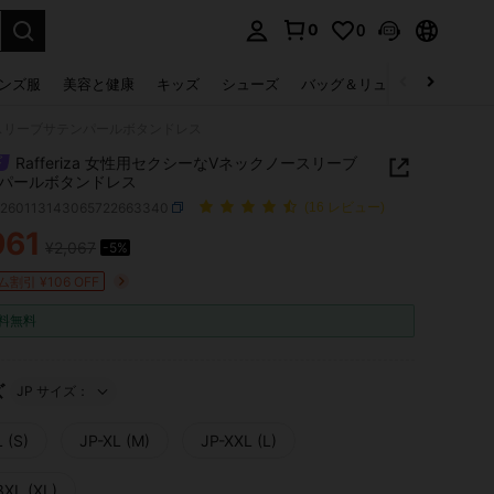
0
0
select.
ンズ服
美容と健康
キッズ
シューズ
バッグ＆リュック
下着＆
ノースリーブサテンパールボタンドレス
Rafferiza 女性用セクシーなVネックノースリーブ
パールボタンドレス
z260113143065722663340
(16 レビュー)
961
¥2,067
-5%
ICE AND AVAILABILITY
割引 ¥106 OFF
料無料
ズ
JP サイズ：
 (S)
JP-XL (M)
JP-XXL (L)
3XL (XL)