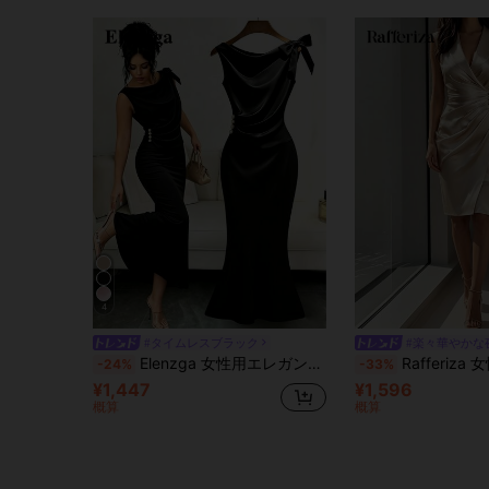
4
#タイムレスブラック
#楽々華やかな
Elenzga 女性用エレガントなニットサテンVネックノースリーブドレス、ショルダーにリボンタイ装飾、ウエストタック、メタリックパールの装飾、マキシ丈、洗練された優雅なデザイン
Rafferiza 女性用 新作エレガントなメタルバックル
-24%
-33%
¥1,447
¥1,596
概算
概算