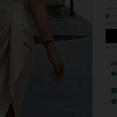
93%
サ
お探し
購入で
お