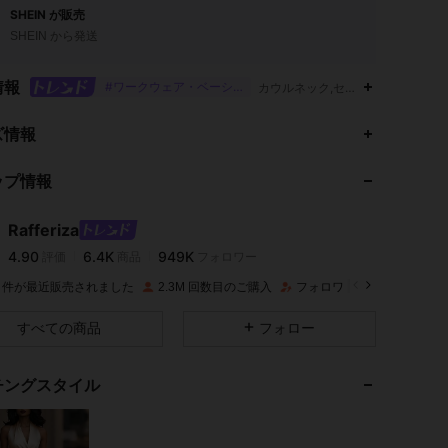
SHEIN が販売
SHEIN から発送
情報
#ワークウェア・ベーシックス
カウルネック,セミシアー,ラップ,
4.90
6.4K
949K
ズ情報
ップ情報
4.90
6.4K
949K
Rafferiza
4.90
6.4K
949K
評価
商品
フォロワー
s***g
は
1日前
に購入しました
5M 件が最近販売されました
2.3M 回数目のご購入
フォロワー数急増 14%
4.90
6.4K
949K
すべての商品
フォロー
4.90
6.4K
949K
チングスタイル
4.90
6.4K
949K