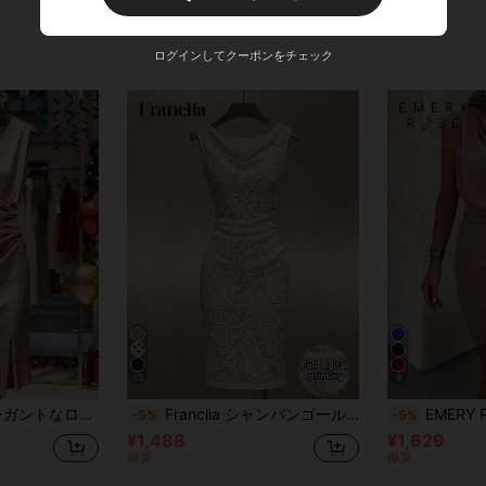
ログインしてクーポンをチェック
13
4
カクテルドレス、シルクドレス、レディースパーティードレス、レディースフォーマルドレス、レディースドレス、エレガントなクラシックラップドレス、ウェディングゲストラップアラウンドドレス、シャンパンディナードレス、レディースホリデードレス、イブニングドレス、モダンなフィリピーナドレス
Franclia シャンパンゴールド サテン カウルネック ノースリーブ フィットドレス
EMERY ROSE ソリッド
-5%
-5%
¥1,488
¥1,629
概算
概算