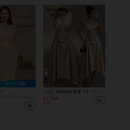
4
¥1,517 節約
GlowEve 春夏 Vネック プリーツ サテン ハイウエスト パールボタン Aライン エレガントノースリーブドレス、通勤にも使えるバーサタイル
OL
-24%
ルレース ラウンドネック ノースリーブ カクテルパーティ フィットドレス、エレガントな女性の夏ドレス
¥1,786
概算