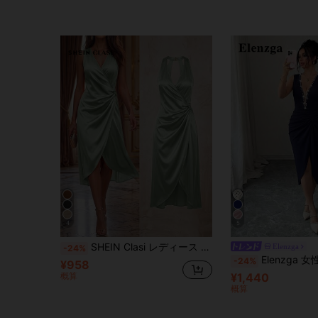
4
5
SHEIN Clasi レディース サテン ホルターネック ギャザー カーブヘム エレガント 通勤向け ライトパーティー Vネック ミディ丈ワンピース
Elenzga
-24%
Elenzga 女性用エレガントでロマンチックな
-24%
¥958
概算
¥1,440
概算