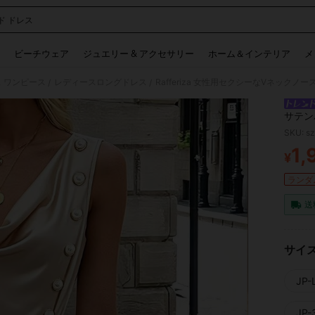
ド ドレス
 and down arrow keys to navigate search 検索履歴 and 人気ワード. Press Enter to 
ビーチウェア
ジュエリー & アクセサリー
ホーム＆インテリア
メ
 ワンピース
レディースロングドレス
Rafferiza 女性用セクシーなVネック
/
/
サテン
SKU: s
1,
¥
PR
ランダム
送
サイ
JP-L
JP-