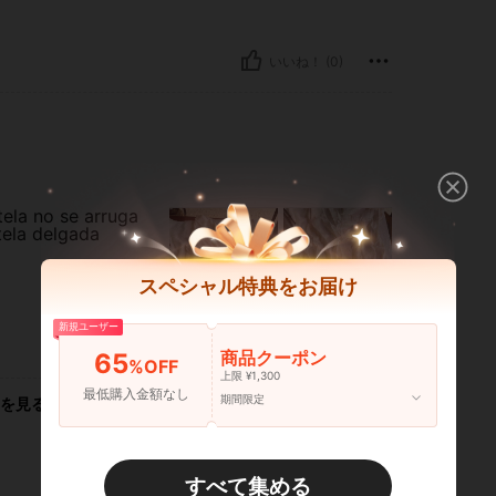
いいね！ (0)
ela no se arruga
tela delgada
スペシャル特典をお届け
新規ユーザー
いいね！ (0)
商品クーポン
65
%OFF
上限 ¥1,300
最低購入金額なし
期間限定
を見る
すべて集める