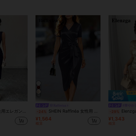
10
Rafferiza
#華やか
ビーズ付きVネックノースリーブボディコンドレス
SHEIN Raffinéa 女性用 チリレッド Vネック サテン生地 クロスフロント ギャザーヘム 半袖ドレス、エレガントな日常着、華やかなお出かけ、ロマンチックなデートに適しています
Elenzga 女性用エレガントなショートスリーブミデ
-24%
-29%
¥1,564
¥1,343
概算
概算