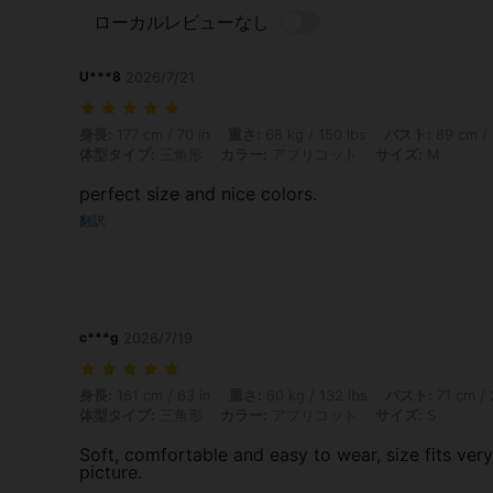
ローカルレビューなし
U***8
2026/7/21
身長: 177 cm / 70 in, 重さ: 68 kg / 150 lbs, バスト: 89 cm / 35
身長:
177 cm / 70 in
重さ:
68 kg / 150 lbs
バスト:
89 cm / 
体型タイプ:
三角形
カラー:
アプリコット
サイズ:
M
perfect size and nice colors.
翻訳
c***g
2026/7/19
身長: 161 cm / 63 in, 重さ: 60 kg / 132 lbs, バスト: 71 cm / 28 
身長:
161 cm / 63 in
重さ:
60 kg / 132 lbs
バスト:
71 cm / 
体型タイプ:
三角形
カラー:
アプリコット
サイズ:
S
Soft, comfortable and easy to wear, size fits very
picture.