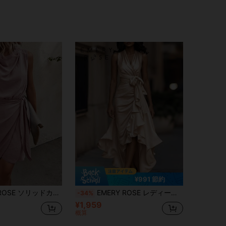
¥991 節約
カラー クロスラップ ラッシュエレガントノースリーブドレス
EMERY ROSE レディース サテン Vネック ノースリーブ ギャザー ウエストシェイプ ワンピース シャンパンゴールド 夏 エレガント ディナー向け ラグジュアリー フォーマル 結婚式ゲスト向け 上品 パーティードレス
-34%
¥1,959
概算