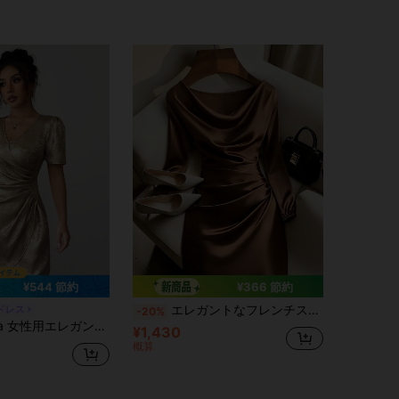
¥544 節約
¥366 節約
エレガントなフレンチスタイル 無地 レトロ パーティードレス レディース、アシンメトリー/非対称デザイン、洗練されたパーティードレス
ドレス
-20%
ィドレス、春夏のカジュアルバケーションドレス クロスVネック、ハイウエスト、プリーツ ギャザー裾、虹色メタリックコーティング
¥1,430
概算