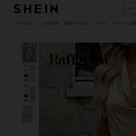
モー
Use up
カテゴリ
おすすめ
新作アイテム
セール
レディース服
ホーム
レディース アパレル
レディース ファッション
レディース
/
/
/