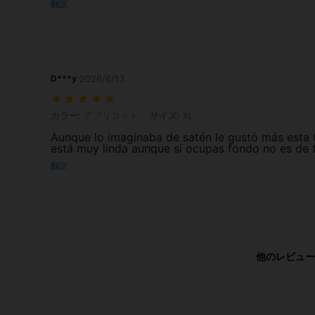
翻訳
D***y
2026/6/13
カラー: アプリコット, サイズ: XL
カラー:
アプリコット
サイズ:
XL
Aunque lo imaginaba de satén le gustó más esta t
está muy linda aunque si ocupas fondo no es de 
翻訳
他のレビュー