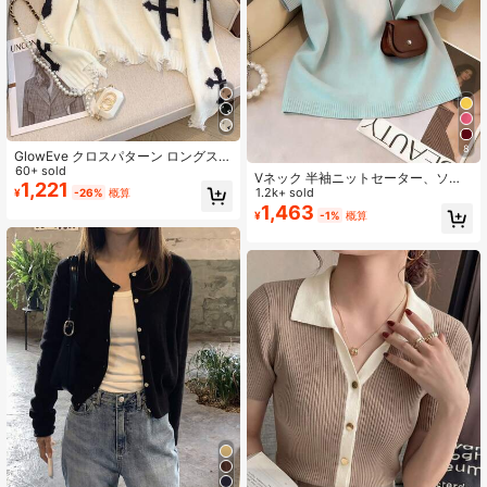
8
GlowEve クロスパターン ロングスリ
ーブ ミニマリストカジュアルセータ
60+ sold
Vネック 半袖ニットセーター、ソフ
ー レディース、ニットプルオーバー
1,221
トで通気性のあるアイシーシルク素
1.2k+ sold
¥
-26%
概算
秋冬
材、ミニマリストエレガントデザイ
1,463
¥
-1%
概算
ン、スリミング効果、クラシックな
ラウンドネック、春夏のカジュア
ル、仕事、デート、パーティー、休
暇などに幅広く活躍