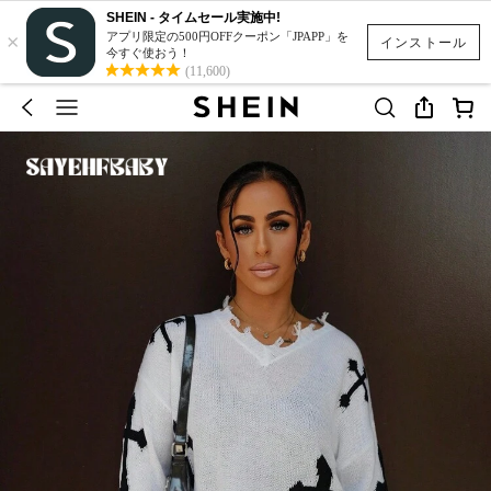
SHEIN - タイムセール実施中!
×
アプリ限定の500円OFFクーポン「JPAPP」を
インストール
今すぐ使おう！
(11,600)