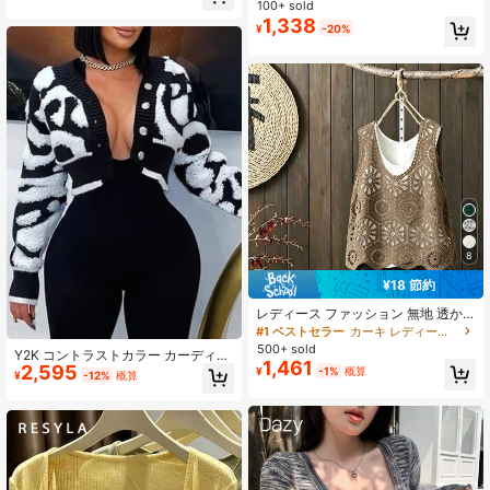
タン付き スタイリッシュデザイン ホ
セーターベスト Vネック ノースリー
100+ sold
ワイト 秋用
ブ プルオーバー 無地 高弾力 春秋 重
1,338
¥
-20%
ね着 テーマイベント コーデ
8
¥18 節約
レディース ファッション 無地 透か
し編み ハンドメイド クロシェ アシ
#1 ベストセラー
カーキ レディースセーターベスト
ンメトリーヘム ノースリーブ ルーズ
500+ sold
Y2K コントラストカラー カーディガ
カジュアル ニットトップ 夏用
1,461
2,595
ンセーター レディース、Vネック ボ
¥
-1%
概算
¥
-12%
概算
タン ショート ニット カジュアル 長
袖 暖かいセーター ジャケット、秋
ブラック