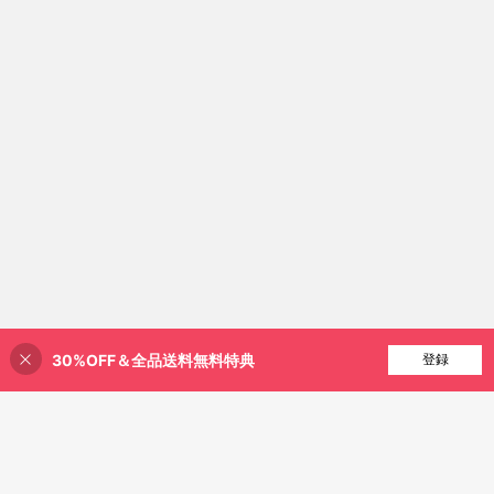
30%OFF＆全品送料無料特典
買い物かごに追加
登録
1% 割引！