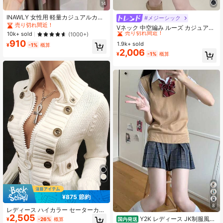
14
INAWLY 女性用 軽量カジュアルカー
#メジーシック
#10 ベストセラー
に ファブリック 肌に優しいデイリートップス
ディガン、夏用
売り切れ間近！
売り切れ間近！
Vネック 中空編み ルーズ カジュアル
10k+ sold
ライトウェイト 長袖Tシャツ 夏
(1000+)
#10 ベストセラー
#10 ベストセラー
に ファブリック 肌に優しいデイリートップス
に ファブリック 肌に優しいデイリートップス
910
1.9k+ sold
売り切れ間近！
売り切れ間近！
¥
-1%
概算
2,006
#10 ベストセラー
に ファブリック 肌に優しいデイリートップス
¥
-1%
概算
売り切れ間近！
¥875 節約
8
レディース ハイカラー セーターカー
2,505
ディガン 大きめジッパー＆マルチボ
Y2K レディース JK制服風
国内発送
¥
-26%
概算