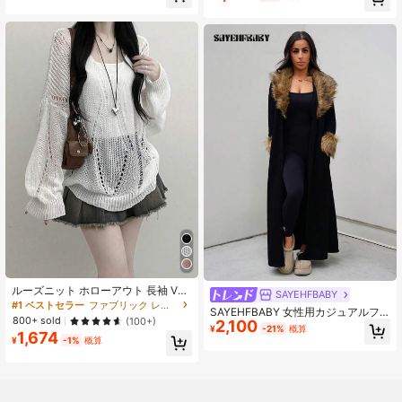
売り切れ間近！
ルーズニット ホローアウト 長袖 Vネ
SAYEHFBABY
ック カバーアップセーター ホワイト
#1 ベストセラー
ファブリック レディースセーター
SAYEHFBABY 女性用カジュアルフ
秋
800+ sold
(100+)
2,100
ェイクファー パッチワーク 長袖コー
¥
-21%
概算
1,674
ト、秋冬ファッショナブル、ロング
¥
-1%
概算
ブラックカーディガン、女性用ティ
ーチャー、秋、冬、女性用外出トッ
プス、ビジネスカジュアル女性、女
性用オフィス、女性用空港、ビジネ
スカジュアル