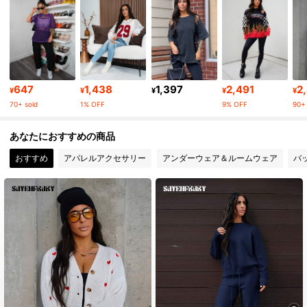
54K フォロワー
4.81
54K フォロワー
4.81
647
1,438
1,397
2,491
2
54K フォロワー
4.81
¥
¥
¥
¥
¥
70+ sold
1% OFF
9% OFF
90+ 
54K フォロワー
4.81
あなたにおすすめの商品
54K フォロワー
4.81
おすすめ
アパレルアクセサリー
アンダーウェア＆ルームウェア
バ
54K フォロワー
4.81