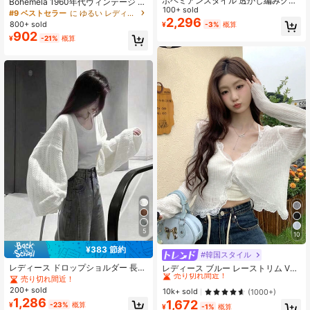
ボヘミアンスタイル 透かし編みクロ
Bohemela 1960年代ヴィンテージ レ
シェ編み Vネック 3/4袖 ルーズ カジ
100+ sold
ディース デイリー ブルーグレー Vネ
#9 ベストセラー
に ゆるい レディースニットウェア
ュアル アウターウェア 秋 ビーチ 日
2,296
ック セーターベスト 秋 ボヘミアン
800+ sold
¥
-3%
概算
よけ カバーアップ
ツイストロープ編み ルーズ エレガン
902
¥
-21%
概算
ト ビーズ装飾 特殊染料 Y2K シック
5
10
¥383 節約
#韓国スタイル
#1 ベストセラー
ボタン レディース軽量カーディガン
売り切れ間近！
レディース ドロップショルダー 長袖
レディース ブルー レーストリム Vネ
ルーズ カジュアル 薄手 カーディガ
ック カバーアップ かわいい 新学期
売り切れ間近！
#1 ベストセラー
#1 ベストセラー
ボタン レディース軽量カーディガン
ボタン レディース軽量カーディガン
ン ホワイト 夏用
夏用ショール 軽量 アウター ホワイ
200+ sold
売り切れ間近！
売り切れ間近！
10k+ sold
(1000+)
ト 春 バケーションコア
1,286
1,672
#1 ベストセラー
ボタン レディース軽量カーディガン
¥
-23%
概算
¥
-1%
概算