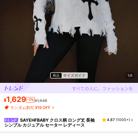
サイズガイド
商品
1/6
1,629
¥
-1%
¥1,648
ランダム割引 ¥19 OFF
SAYEHFBABY クロス柄 ロング丈 長袖
4.87
(
1000+
)
シンプル カジュアル セーター レディース