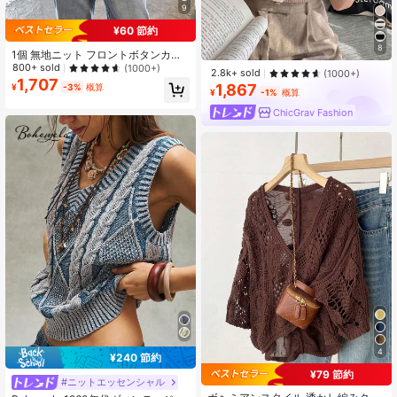
9
¥60 節約
8
1個 無地ニット フロントボタンカー
ディガン、春夏の日常着に軽量、ブ
800+ sold
(1000+)
2.8k+ sold
(1000+)
ラック、シック&エレガントな秋
1,707
1,867
¥
-3%
概算
¥
-1%
概算
ChicGrav Fashion
4
¥240 節約
¥79 節約
#ニットエッセンシャル