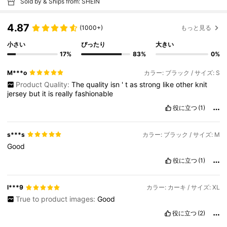
Sold by & Ships from: SHEIN
4.87
(1000+)
もっと見る
小さい
ぴったり
大きい
17%
83%
0%
M***o
カラー: ブラック / サイズ: S
Product Quality:
The
quality
isn
'
t
as
strong
like
other
knit
jersey
but
it
is
really
fashionable
役に立つ
(1)
s***s
カラー: ブラック / サイズ: M
Good
役に立つ
(1)
l***9
カラー: カーキ / サイズ: XL
True to product images:
Good
役に立つ
(2)