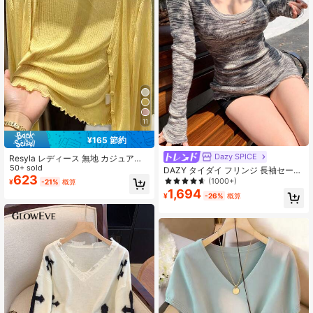
11
¥165 節約
Dazy SPICE
Resyla レディース 無地 カジュアル
万能 デイリー 長袖カーディガン
50+ sold
DAZY タイダイ フリンジ 長袖セータ
623
ー レディース、長袖トップス、秋服
(1000+)
¥
-21%
概算
ニットトップス
1,694
¥
-26%
概算