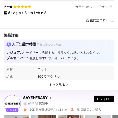
l***9
カラー: ホワイト / サイズ: L
á
i
đẹ
p
t
ô
i
th
í
ch
n
ó
役に立つ
(1)
製品詳細
人工知能の特徴
詳細に基づいて作成
カジュアル:
デイリーに活躍する、リラックス感のあるスタイル。
プルオーバー:
着脱しやすいプルオーバータイプ。
54K フォロワー
4.81
素材:
ニット
組成:
100% アクリル
54K フォロワー
4.81
もっと見る
54K フォロワー
4.81
SAYEHFBABY
フォロー
54K フォロワー
4.81
120K 件が最近販売されました
17K 回数目のご購入
54K フォロワー
4.81