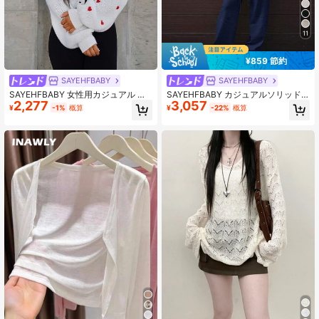
11
¥859 節約
SAYEHFBABY
SAYEHFBABY
SAYEHFBABY 女性用カジュアル ハ
SAYEHFBABY カジュアルソリッド
2,277
3,057
ートパターン オーバーサイズ ドロッ
カラークルーネック長袖セーターと
¥
-1%
概算
¥
-22%
概算
プショルダー 長袖カーディガン、秋
パンツ 2点セット
冬、長袖トップス