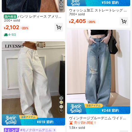
¥596 節約
36
ウォッシュ加工 ストレートレッグ ラ
イトブルー デニム カジュアル アメ
700+ sold
パンツ レディース アメリカ
国内発送
リカンスタイル レディース ルーズ
2,405
ン レトロ ハイストリート シミター
200+ sold
¥
-20%
ワイドレッグ モップパンツ ジーン
ワイドレッグ ジーンズ 春と夏 ハイ
2,102
ズ、秋のファッション Y2K
¥
-23%
ウエスト スリム フィット 多用途 床
拭きパンツ ルーズ シミター パンツ
4-5日
スリム ハイウエスト 小さな洋ナシ型
パンツ
¥248 節約
10
ヴィンテージブルーデニム ワイドレ
¥619 節約
ッグ ハイウエスト ストレートジーン
売り切れ間近！
ズ レディース 春/夏 カジュアル 秋
1.5k+ sold
#モノクロームデニム