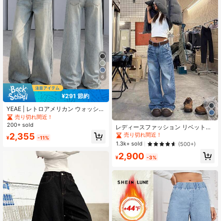
6
¥291 節約
YEAE | レトロアメリカン ウォッシュ
加工 ルーズ バギー ワイドレッグジ
売り切れ間近！
ーンズ レディース、新作 ハイウエス
200+ sold
レディースファッション リベットデ
ト ストレートレッグ フリンジヘム
ザイン ストレートレッグジーンズ カ
2,355
売り切れ間近！
カジュアル 秋
¥
-11%
ジュアル 春秋
1.3k+ sold
(500+)
2,900
¥
-3%