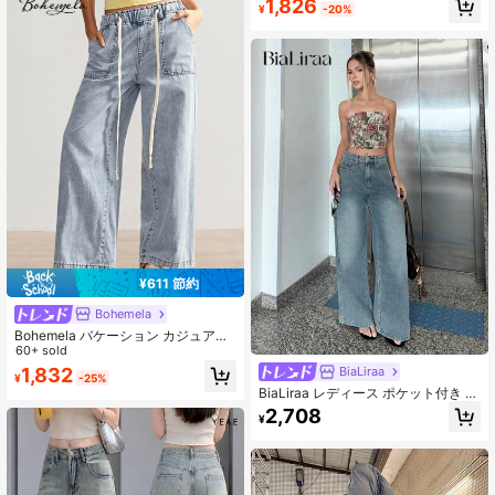
1,826
¥
-20%
¥611 節約
Bohemela
Bohemela バケーション カジュアル
ウォッシュ加工 ドローストリング ワ
60+ sold
イドレッグジーンズ
BiaLiraa
1,832
¥
-25%
BiaLiraa レディース ポケット付き ボ
タン カジュアル 通勤 ルーズフィッ
2,708
¥
ト デニム ワイドパンツ