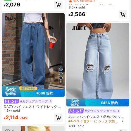
ナナパンツ カジュアルジーンズ
ムボディコン チューブドレス 高スリ
#1 ベストセラー
#1 ベストセラー
に ボタン デニムパンツ
に ボタン デニムパンツ
2,079
¥
ット入り、ストレッチニットデニ
8.5k+ sold
売り切れ間近！
売り切れ間近！
ム、ブルー
#1 ベストセラー
に ボタン デニムパンツ
2,566
¥
売り切れ間近！
6
¥668 節約
#カジュアルコーデ
¥456 節約
DAZY ハイウエスト ワイドレッグ デ
ニムパンツ
1.2k+ sold
#ダウンタウンガール
Jeanoix ハイウエスト斜めポケット
2,114
¥
-24%
カジュアル ダメージ加工 ワイドレッ
#4 ベストセラー
に シック 女性用デニム
グジーンズ
400+ sold