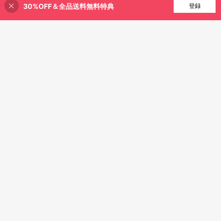
30%OFF＆全品送料無料特典
買い物かごに追加
登録
48% 割引！