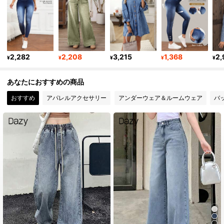
1M フォロワー
4.91
1M フォロワー
4.91
2,282
2,208
3,215
1,368
2,
¥
¥
¥
¥
¥
あなたにおすすめの商品
1M フォロワー
4.91
おすすめ
アパレルアクセサリー
アンダーウェア＆ルームウェア
バ
1M フォロワー
4.91
1M フォロワー
4.91
1M フォロワー
4.91