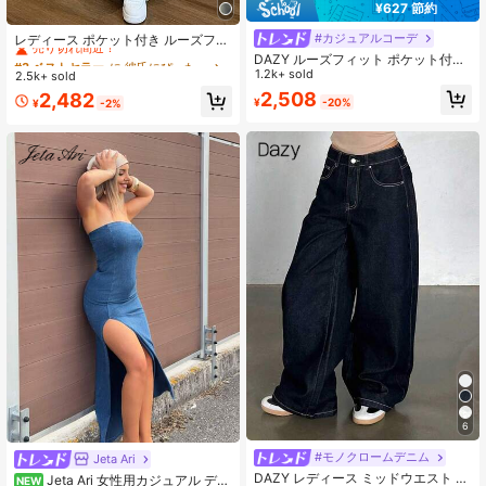
¥627 節約
#3 ベストセラー
に 彼氏にぴったり 女性用デニム
売り切れ間近！
#カジュアルコーデ
レディース ポケット付き ルーズフィ
ット リラックス デイリーカジュアル
#3 ベストセラー
#3 ベストセラー
に 彼氏にぴったり 女性用デニム
に 彼氏にぴったり 女性用デニム
DAZY ルーズフィット ポケット付き
ジーンズ 春秋
ストレートレッグ カジュアルジーン
1.2k+ sold
2.5k+ sold
売り切れ間近！
売り切れ間近！
ズ、バギージーンズ
2,508
#3 ベストセラー
に 彼氏にぴったり 女性用デニム
2,482
¥
-20%
¥
-2%
売り切れ間近！
6
#モノクロームデニム
#1 ベストセラー
に ボタン デニムパンツ
Jeta Ari
売り切れ間近！
DAZY レディース ミッドウエスト バ
Jeta Ari 女性用カジュアル デニ
NEW