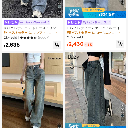
24
¥534 節約
11
Dazy Weekend
#ジェンダーレス
DAZY レディース ドローストリング
DAZY レディース カジュアル デイリ
ウエスト ポケット ワイドレッグ ル
ー ウォッシュ加工 斜めポケット ワ
#4 ベストセラー
に ママフィット 女性用デニム
#5 ベストセラー
に ローウエスト 女性用デニム
ーズ カジュアルジーンズ
イドレッグジーンズ スクール
3.7k+ sold
2k+ sold
(1000+)
2,430
2,635
¥
-18%
¥
8