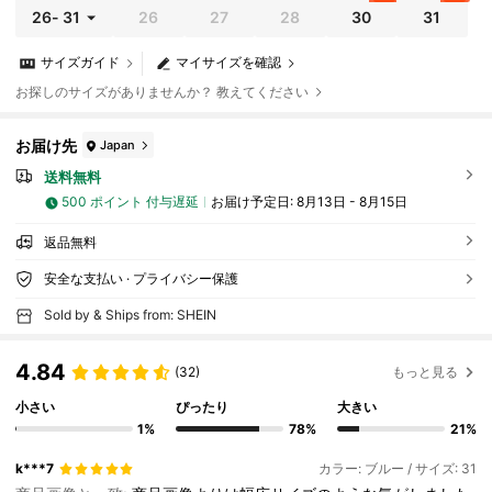
26
-
31
26
27
28
30
31
サイズガイド
マイサイズを確認
お探しのサイズがありませんか？ 教えてください
お届け先
Japan
送料無料
500 ポイント 付与遅延
お届け予定日:
8月13日 - 8月15日
返品無料
安全な支払い · プライバシー保護
Sold by & Ships from: SHEIN
4.84
(32)
もっと見る
小さい
ぴったり
大きい
1%
78%
21%
k***7
カラー: ブルー / サイズ: 31