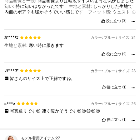
商品画像と一致:
商品画像よりは幅広サイズのような気がしました
匂い:
特に匂いはなかったです
生地と素材:
しっかりした生地で
内側のボア？も暖かそうでいい感じです
フィット感:
ウェストの
ゴムはキツめなのでワンサイズ上を選んだほうがいいと思いま
役に立つ
(3)
す。
か***な
カラー: ブルー / サイズ: 31
生地と素材:
寒い時に履きます
役に立つ
(2)
ガ***ア
カラー: ブルー / サイズ: 28
皆さんのサイズ上で正解ですね。
役に立つ
(1)
s***z
カラー: ブルー / サイズ: 26
写真通りです😉
凄く暖かそうです😉😉😉😉😉
役に立つ
(1)
モデル着用アイテム:
27