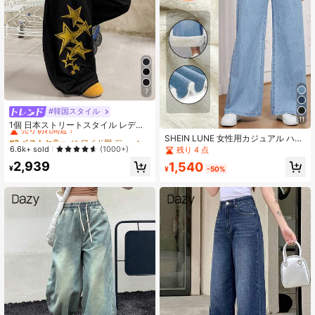
7
#韓国スタイル
#3 ベストセラー
に ワイド脚 デニムパンツ
11
売り切れ間近！
1個 日本ストリートスタイル レディ
ース 刺繍入り カーブドレッグ ルー
#3 ベストセラー
#3 ベストセラー
に ワイド脚 デニムパンツ
に ワイド脚 デニムパンツ
SHEIN LUNE 女性用カジュアル ハイ
ズ ワイドレッグ ジーンズ ロングパ
ウエスト ワイドレッグ ルーズ ウー
売り切れ間近！
売り切れ間近！
6.6k+ sold
(1000+)
残り 4 点
ンツ カジュアル ブラック、ストリー
ブンジーンズ、万能オールマッチ、
#3 ベストセラー
に ワイド脚 デニムパンツ
2,939
トウェア 秋
1,540
サーマルライニング、オールシーズ
¥
¥
-50%
売り切れ間近！
ン対応