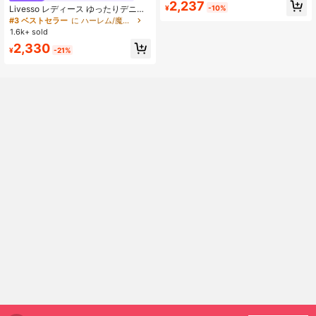
2,237
¥
-10%
Livesso レディース ゆったりデニム
ハーレムパンツ、ロング丈ジーンズ
#3 ベストセラー
に ハーレム/魔神 女性用デニム
1.6k+ sold
2,330
¥
-21%