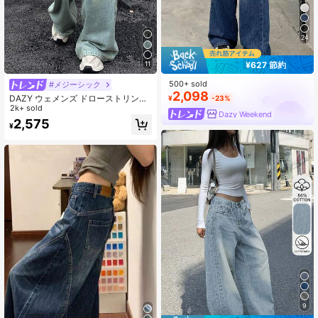
24
11
¥627 節約
500+ sold
#メジーシック
2,098
DAZY ウェメンズ ドローストリング
¥
-23%
ウエスト ワイドレッグ ルーズフィッ
2k+ sold
Dazy Weekend
ト カジュアルジーンズ、バギージー
2,575
¥
ンズ
9