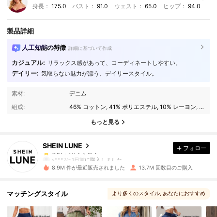
身長：
175.0
バスト：
91.0
ウェスト：
65.0
ヒップ：
94.0
製品詳細
人工知能の特徴
詳細に基づいて作成
カジュアル:
リラックス感があって、コーディネートしやすい。
デイリー:
気取らない魅力が漂う、デイリースタイル。
1M フォロワー
4.91
素材:
デニム
組成:
46% コットン, 41% ポリエステル, 10% レーヨン, 3% リヨセル
1M フォロワー
4.91
もっと見る
SHEIN LUNE
フォロー
1M フォロワー
4.91
s***7
は
1日前
に購入しました
8.9M 件が最近販売されました
13.7M 回数目のご購入
1M フォロワー
4.91
マッチングスタイル
より多くのスタイル
, あなたにおすすめ
1M フォロワー
4.91