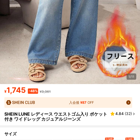
1/11
1,745
-48%
¥
¥3,361
入会後
¥87
OFF
SHEIN LUNE レディース ウエストゴム入り ポケット
4.84
(
32
)
付き ワイドレッグ カジュアルジーンズ
サイズ
1 left
1 left