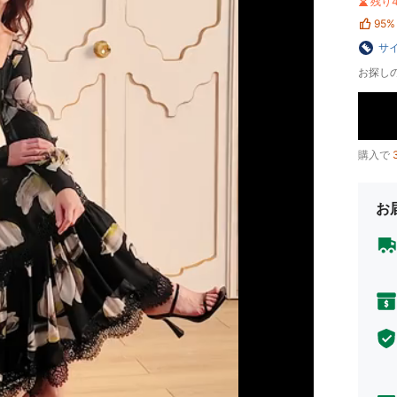
残り
95%
サ
お探し
購入で
お