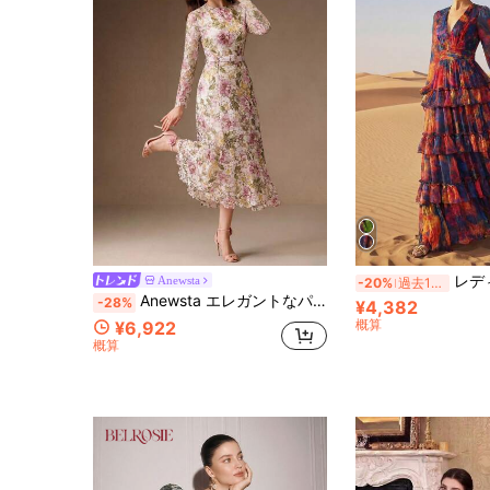
レディース 新作 ヴィンテージ花柄 長袖 マルチレイ
Anewsta
-20%
過去10時間
Anewsta エレガントなパーティーピンク水溶性プリントレースウエストベルトスリミングラウンドネック長袖Aラインロングドレス女性用
-28%
¥4,382
概算
¥6,922
概算