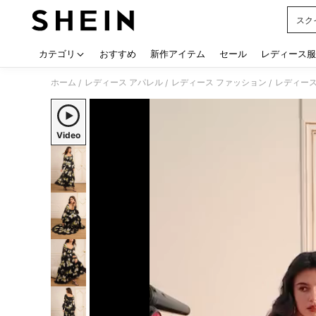
スク
Use up
カテゴリ
おすすめ
新作アイテム
セール
レディース服
ホーム
レディース アパレル
レディース ファッション
レディース
/
/
/
Video