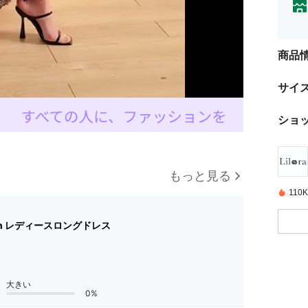
商品
サイ
ショ
もっと見る
11
in レディースロングドレス
大きい
0%