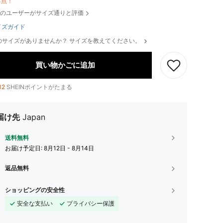
4点！
のユーザーがサイズ通りと評価
イズガイド
のサイズがありませんか？ サイズを教えてください。
買い物かごに追加
32
SHEINポイントがたまる
届け先
Japan
送料無料
お届け予定日:
8月12日 - 8月14日
返品無料
ショッピングの安全性
安全な支払い
プライバシー保護