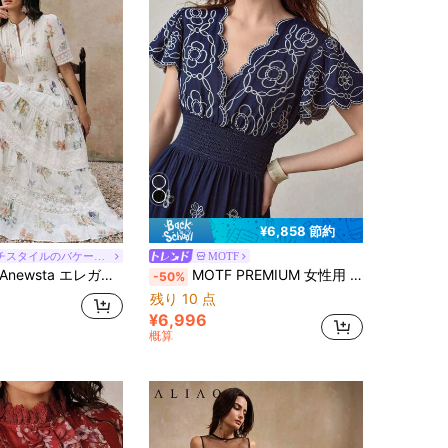
¥6,858 節約
#フレンチスタイルのバケーションドレス
MOTF
Anewsta エレガントなウエストシェイプ フレアデザイン カラフルな花柄ドレス レディース 春夏
MOTF PREMIUM 女性用 フローラル刺繍 レースコントラスト ロングドレス
-50%
残り 10 点
¥6,996
概算