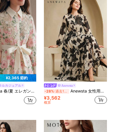
¥2,365 節約
ラルカジュアル
Anewsta
フローラルプリント ビーズカラー シャツスタイル ウエストマーク フロント ロングドレス レディース
Anewsta 女性用シフォン アプリコットベース 黒フローラルプリント タイ襟 ウエストシェイプ ランタンスリーブ エレガントで快適なドレス
-28%
過去10時間
¥3,562
概算