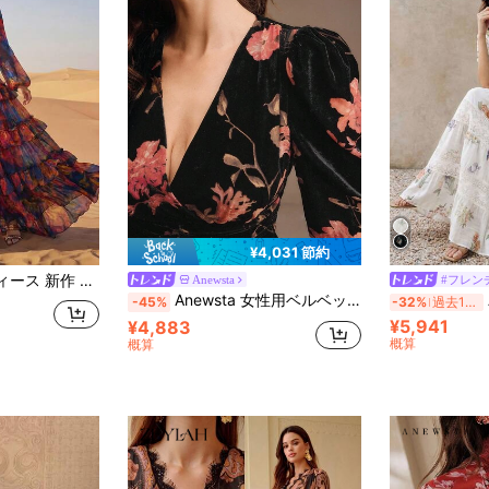
¥4,031 節約
ヤー パッチワークデザイン オールシーズン フルスカート ドレス エレガント フォーマル イブニング バケーション
Anewsta
Anewsta 女性用ベルベット フローラル柄Vネックドレス、エレガント、シック、スタイリッシュ、秋冬、新年会、パーティー、結婚式、イブニングに適しています
-45%
-32%
過去10時間
¥5,941
¥4,883
概算
概算