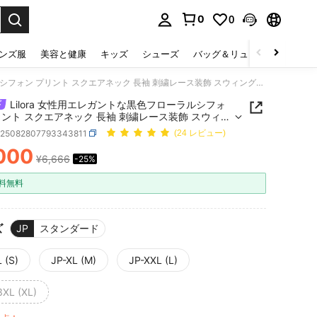
0
0
select.
ンズ服
美容と健康
キッズ
シューズ
バッグ＆リュック
下着＆
Lilora 女性用エレガントな黒色フローラルシフォン プリント スクエアネック 長袖 刺繍レース装飾 スウィングAラインロングドレス、秋冬、ビジネス、レトロ、パーティー、リゾート、アウティング、オールドマネー、セイレーン妖艶、プロム、ボール、バレンタインデー、クルーズウェア、通勤、豊かな重ね着、デートナイト、集まり、ミニマリズム、誕生日、フォーマルイベント、イビサ、ナッシュビル、休憩、モデスト、シック、カジュアル、ショッピング、ストリートウェア、外出、セクシー、ヴィンテージ、ストリートウェア、ボヘミアン、フォーマル、2000年代スタイル、カジュアル、ヒッピー、レトロ
Lilora 女性用エレガントな黒色フローラルシフォ
リント スクエアネック 長袖 刺繍レース装飾 スウィン
インロングドレス、秋冬、ビジネス、レトロ、パー
z25082807793343811
(24 レビュー)
、リゾート、アウティング、オールドマネー、セイ
000
妖艶、プロム、ボール、バレンタインデー、クルー
¥6,666
-25%
ICE AND AVAILABILITY
ア、通勤、豊かな重ね着、デートナイト、集まり、
リズム、誕生日、フォーマルイベント、イビサ、ナ
料無料
ビル、休憩、モデスト、シック、カジュアル、ショ
グ、ストリートウェア、外出、セクシー、ヴィンテ
ストリートウェア、ボヘミアン、フォーマル、2000
タイル、カジュアル、ヒッピー、レトロ
ズ
JP
スタンダード
 (S)
JP-XL (M)
JP-XXL (L)
3XL (XL)