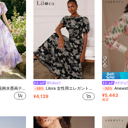
Lilora
#ナチュ
Modelyn パープル花柄水墨画テクスチャプリント レディースロングドレス、ファッショナブルなスクエアネック プリーツ フラッタースリーブデザイン レディースウェア、夏用ウエストシェイピング ロングバケーションスタイルドレス、花柄ライトパープルシフォンドレス、夏休みや日常着に適しています
Lilora 女性用エレガントな刺繍ミドル丈ドレス
Anewsta 春/夏 エレガント ピンク 
-39%
-30%
¥5,443
¥4,129
概算