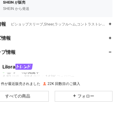
SHEIN が販売
SHEIN から発送
情報
ビショップスリーブ,Sheer,ラッフルヘム,コントラストレース,レイヤード/
ズ情報
4.81
884
143K
ップ情報
4.81
884
143K
Lilora
s***6
が閲覧中
4.81
884
143K
評価
商品
フォロワー
0K 件が最近販売されました
22K 回数目のご購入
4.81
884
143K
すべての商品
フォロー
4.81
884
143K
4.81
884
143K