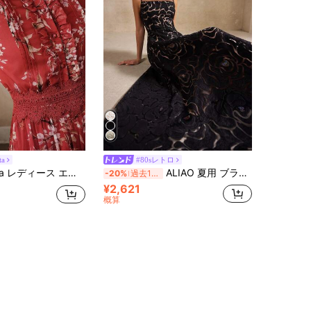
ta
#80sレトロ
ント 重厚装飾 スタンドカラー パッチワーク レース フローラル ドレス
ALIAO 夏用 ブラック レース 透かし彫り フローラル刺繍 ドレス オールドマネー ロイヤルスタイル バンケット ウェディング パーティー バケーション エレガント
-20%
過去10時間
¥2,621
概算