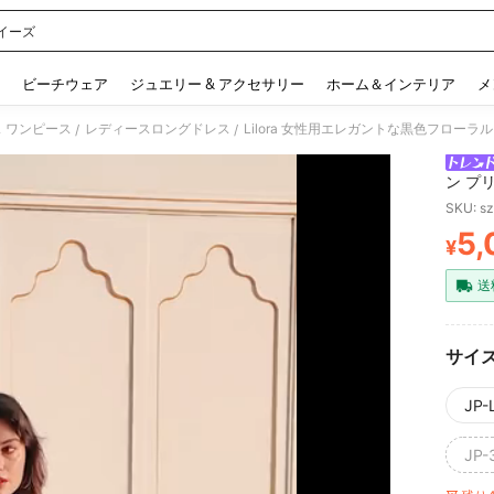
イーズ
 and down arrow keys to navigate search 検索履歴 and 人気ワード. Press Enter to 
ビーチウェア
ジュエリー & アクセサリー
ホーム＆インテリア
メ
 ワンピース
レディースロングドレス
/
/
ン プ
グAラ
SKU: s
ティー
5,
レーン
¥
PR
ズウェ
ミニマ
送
ッシュ
ッピン
ージ、
年代ス
サイ
JP-L
JP-