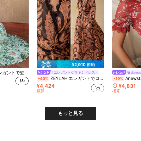
¥2,910 節約
レディース新作 エレガントで魅力的なフローラル柄 全身プリント ボヘミアン ノット クロスウエスト スリミング ハイエンド ラグジュアリードレス 夏用
#エレガントなマキシドレス
Anews
ZEYLAH エレガントでロマンチックなウエストシンチ レースパッチワーク Vネックドレス、春夏
Anewsta レディース エレガ
-40%
-19%
¥4,424
¥4,831
概算
概算
もっと見る