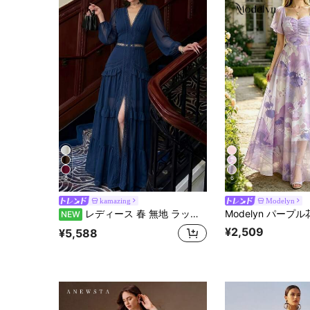
6
6
kamazing
Modelyn
レディース 春 無地 ラッフル パッチワーク Vネック ランタンスリーブ 長袖 フルスカート マキシドレス、結婚式、パーティー、ボールに最適なエレガントなドレス
NEW
¥2,509
¥5,588