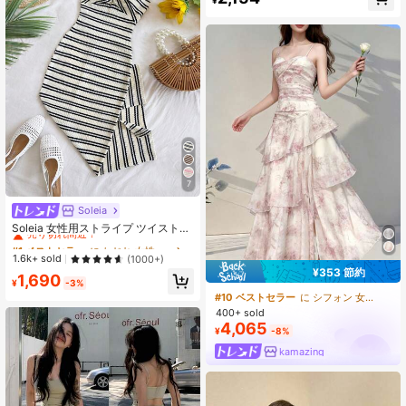
売り切れ間近！
7
Soleia
#1 ベストセラー
に ねじれ 女性のドレス
売り切れ間近！
Soleia 女性用ストライプ ツイストデ
ザイン フィッテッド カジュアル 太
#1 ベストセラー
#1 ベストセラー
に ねじれ 女性のドレス
に ねじれ 女性のドレス
めストラップ ミドル丈ドレス
売り切れ間近！
売り切れ間近！
1.6k+ sold
(1000+)
¥353 節約
#1 ベストセラー
に ねじれ 女性のドレス
1,690
¥
-3%
売り切れ間近！
#10 ベストセラー
に シフォン 女性のドレス
400+ sold
4,065
¥
-8%
kamazing