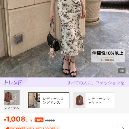
1/5
レディースロ
レディース ジ
ングドレス
ャケット
2
アイテム
1,008
-18%
¥
¥1,229
から
¥10,000以上購入で¥2,500 OFF