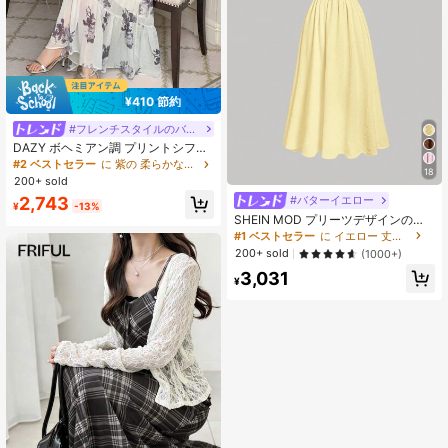
¥410 節約
#フレンチスタイルのバケーションドレス
DAZY ボヘミアン調 プリントシフォ
ン スパゲッティストラップ ドレス、
#2 ベストセラー
に 紫の 柔らかなミディアム丈ドレス
18
誕生日、新年イブ フローラルプロム
200+ sold
ドレス サンドレス エレガントな女性
#バターイエロー
2,743
ドレス イースター
¥
-13%
SHEIN MOD プリーツデザインのシ
ンプルな無地ワンピース、女性の普
#1 ベストセラー
に イエロー 丈の長いドレス
段着に適しています
200+ sold
(1000+)
3,031
¥