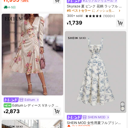
#エリアルアリュール
¥
-24%
Skyraze 夏 ピンク 花柄 ラッフル メ
4-5日
ッシュ キャミソールロングワンピー
#5 ベストセラー
に メッシュ生地 女性のドレス
ス、夏服
300+ sold
(1000+)
1,739
¥
Editum
Editum レディース Vネック フ
NEW
ローラルプリント プリーツ カジュア
2,873
¥
ル パーティー ロングドレス
SHEIN MOD
#1 ベストセラー
フローラル 女性のミディドレス
売り切れ間近！
SHEIN MOD 女性用夏フルプリント
ウエストレース切り替えキャミソー
#1 ベストセラー
#1 ベストセラー
フローラル 女性のミディドレス
フローラル 女性のミディドレス