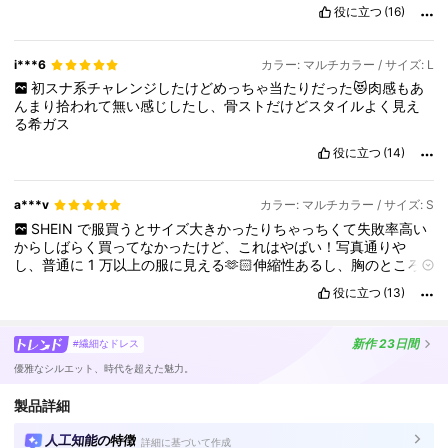
役に立つ
(16)
i***6
カラー: マルチカラー / サイズ: L
初スナ系チャレンジしたけどめっちゃ当たりだった😻肉感もあ
んまり拾われて無い感じしたし、骨ストだけどスタイルよく見え
る希ガス
役に立つ
(14)
a***v
カラー: マルチカラー / サイズ: S
SHEIN
で服買うとサイズ大きかったりちゃっちくて失敗率高い
からしばらく買ってなかったけど、これはやばい！写真通りや
し、普通に
1
万以上の服に見える🫶🏻伸縮性あるし、胸のところ
に膨らみのデザインがあるから、貧乳でも綺麗に見える🥰今まで
役に立つ
(13)
買った服の中で一番当たりだった！
新作
23日間
#繊細なドレス
優雅なシルエット、時代を超えた魅力。
製品詳細
人工知能の特徴
詳細に基づいて作成