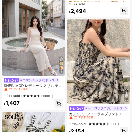
ルドレス、ボヘミアン、ブルーホワ
1.8k+ sold
売り切れ間近！
売り切れ間近！
イトフローラルコルセットミディド
#1 ベストセラー
フローラル 女性のミディドレス
2,494
レス ウェディングゲスト パーティー
¥
売り切れ間近！
用、ヴィンテージトワイルプリント
ミルクメイドドレス、レーストリム
ビスチェ、コテージコアスタイル、
夏休みドレス、エレガントな集まり
のアウトフィット
5
#ロマンチックなドレス
#1 ベストセラー
に スリット 女性のドレス
売り切れ間近！
SHEIN MOD レディース スリム テク
スチャーニット サマードレス
#1 ベストセラー
#1 ベストセラー
に スリット 女性のドレス
に スリット 女性のドレス
売り切れ間近！
売り切れ間近！
1.2k+ sold
(1000+)
#1 ベストセラー
に スリット 女性のドレス
1,407
¥
売り切れ間近！
#レトロボタニカルドレス
#1 ベストセラー
に クリスクロス 女性のドレス
売り切れ間近！
カジュアルフローラルプリントノー
スリーブウエストスリップドレス、
#1 ベストセラー
#1 ベストセラー
に クリスクロス 女性のドレス
に クリスクロス 女性のドレス
夏のバケーション、エレガント
売り切れ間近！
売り切れ間近！
3.2k+ sold
(1000+)
#1 ベストセラー
に クリスクロス 女性のドレス
2,154
¥