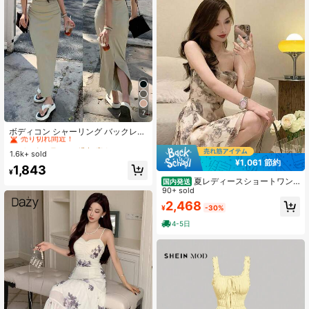
7
#1 ベストセラー
に 緑色 床まで届く丈のドレス
売り切れ間近！
ボディコン シャーリング バックレス
ホロー アウト スパゲッティストラッ
#1 ベストセラー
#1 ベストセラー
に 緑色 床まで届く丈のドレス
に 緑色 床まで届く丈のドレス
プ ドレス 女性用 エレガント サマー
1.6k+ sold
売り切れ間近！
売り切れ間近！
¥1,061 節約
#1 ベストセラー
に 緑色 床まで届く丈のドレス
1,843
¥
売り切れ間近！
夏レディースショートワン
国内発送
ピース フレンチ個性的 A ラインスカ
90+ sold
ート 水墨プリントキャミタイプ ウエ
2,468
¥
-30%
ストマーク純欲風高級感デザイン
4-5日