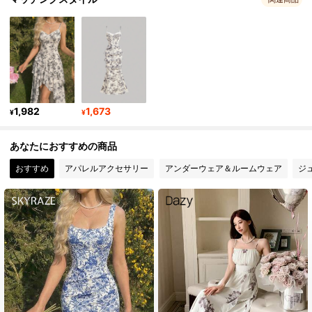
3.3M フォロワー
4.91
3.3M フォロワー
4.91
1,982
1,673
3.3M フォロワー
4.91
¥
¥
あなたにおすすめの商品
3.3M フォロワー
4.91
おすすめ
アパレルアクセサリー
アンダーウェア＆ルームウェア
ジ