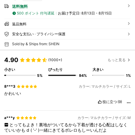
送料無料
500 ポイント 付与遅延
お届け予定日:
8月13日 - 8月15日
返品無料
安全な支払い · プライバシー保護
Sold by & Ships from: SHEIN
4.90
(1000+)
もっと見る
小さい
ぴったり
大きい
5%
94%
1%
8***3
カラー: マルチカラー / サイズ: L
かわいい
役に立つ
(9)
a***y
カラー: マルチカラー / サイズ: M
とってもよき！裏地がついてるから下着が透ける心配はしなく
ていいかも
d
(
'-'
)一緒にきてるボレロもしーいんだよ