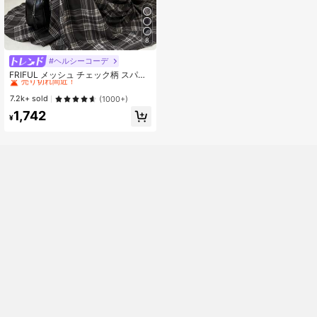
8
#ヘルシーコーデ
#1 ベストセラー
に ドローストリング 床まで届く丈のドレス
売り切れ間近！
FRIFUL メッシュ チェック柄 スパゲ
ッティストラップ ウエストシェイプ
#1 ベストセラー
#1 ベストセラー
に ドローストリング 床まで届く丈のドレス
に ドローストリング 床まで届く丈のドレス
フルスカート カジュアル 万能ワンピ
売り切れ間近！
売り切れ間近！
7.2k+ sold
(1000+)
ース
#1 ベストセラー
に ドローストリング 床まで届く丈のドレス
1,742
¥
売り切れ間近！