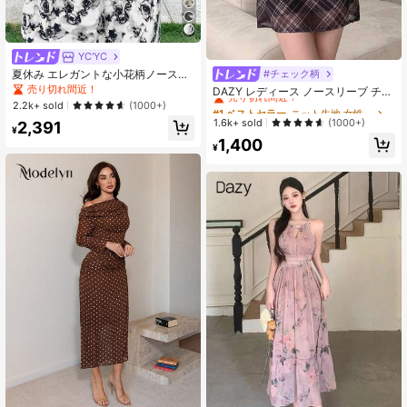
YC'YC
夏休み エレガントな小花柄ノースリ
#チェック柄
#1 ベストセラー
ニット生地 女性用ミニドレス
ーブワンピース ホワイト
売り切れ間近！
売り切れ間近！
DAZY レディース ノースリーブ チェ
ック柄 ウエストシェイプ ミニ丈 ド
2.2k+ sold
(1000+)
#1 ベストセラー
#1 ベストセラー
ニット生地 女性用ミニドレス
ニット生地 女性用ミニドレス
レス スクール風
売り切れ間近！
売り切れ間近！
1.6k+ sold
(1000+)
2,391
¥
#1 ベストセラー
ニット生地 女性用ミニドレス
1,400
¥
売り切れ間近！