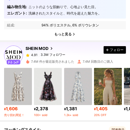
編み物生地:
ニットのような肌触りで、心地よい見た目。
エレガント:
洗練されたスタイルと、時代を超えた魅力を。
3.3M フォロワー
4.91
組成:
94% ポリエステル, 6% ポリウレタン
3.3M フォロワー
4.91
もっと見る
SHEIN MOD
フォロー
3.3M フォロワー
4.91
か***こ
は
12時間前
に購入しました
7.4M 件が最近販売されました
7.4M 回数目のご購入
3.3M フォロワー
4.91
3.3M フォロワー
4.91
3.3M フォロワー
4.91
1,606
2,378
1,381
1,405
1
¥
¥
¥
¥
¥
売り切れ間近！
100+ sold
1.2k+ sold
20% OFF
3.3M フォロワー
4.91
マッチングスタイル
関連商品