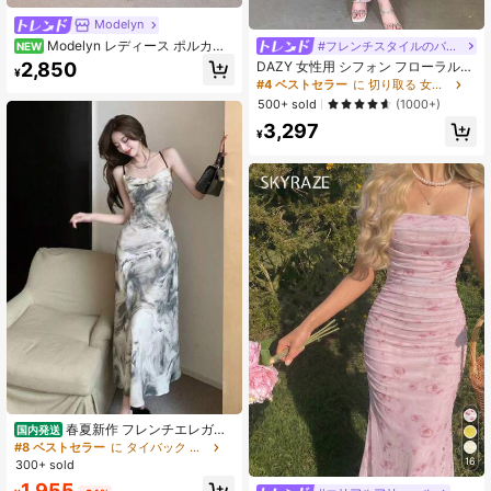
Modelyn
Modelyn レディース ポルカド
#フレンチスタイルのバケーションドレス
NEW
ット カジュアル パーティー ロング
2,850
DAZY 女性用 シフォン フローラルプ
¥
ドレス
リント ホルターネック ワンピース
#4 ベストセラー
に 切り取る 女性のドレス
サマードレス バレンタインデー イー
500+ sold
(1000+)
スター
3,297
¥
春夏新作 フレンチエレガン
国内発送
ト キャミワンピース バックデザイン
#8 ベストセラー
に タイバック 女性のドレス
ハイウエスト ミディ丈 レディースド
16
300+ sold
レス
1,955