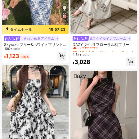
11
タイムセール
19:57:22
#きれいめ夏アイテム
#スタイルインブルーム
#2 ベストセラー
に ルーシュバスト 床まで届く丈のドレス
売り切れ間近！
Skyraze ブルー&ホワイトプリント
DAZY 女性用 フローラル柄プリーツ
フィットスリットミディドレス
100+ sold
ウエストキャミワンピース、誕生
#2 ベストセラー
#2 ベストセラー
に ルーシュバスト 床まで届く丈のドレス
に ルーシュバスト 床まで届く丈のドレス
日、新年イブ、夏のエレガントなサ
1.3k+ sold
1,123
売り切れ間近！
売り切れ間近！
¥
-20%
ンドレス、カジュアルな女性用ドレ
#2 ベストセラー
に ルーシュバスト 床まで届く丈のドレス
3,028
ス、プロムドレス、イースターマキ
¥
売り切れ間近！
シドレス