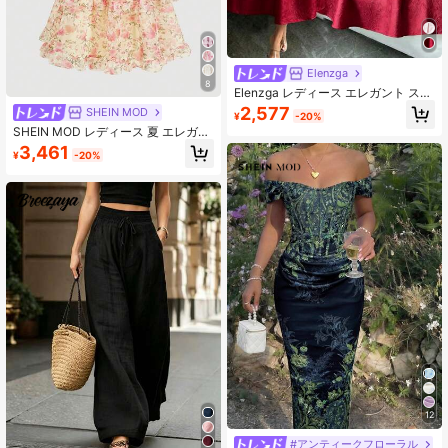
Elenzga
8
Elenzga レディース エレガント スク
エアネック テクスチャード ジャカー
2,577
SHEIN MOD
¥
-20%
ド ピンク ギャザー パフスリーブ ウ
SHEIN MOD レディース 夏 エレガン
エストシェイプ 夏 ミディ丈ワンピー
ト 小花柄 フリルヘム バックレス ホ
ス
3,461
¥
-20%
ルターネック ワンピース
12
#アンティークフローラル