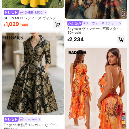
6
SHEIN MOD
SHEIN MOD レディース ヴィンテー
ジ ブラック 魚骨柄 ノースリーブ ド
1,029
#ヌーヴォーネイチャー
¥
-48%
レス、春夏向け、イブニングドレ
Skyraze ヴィンテージ宮殿スタイル
ス、フォーマルドレス、プロムドレ
プリントミドル丈ドレス レディー
50+ sold
ス、ブラック ロングドレス、ブライ
ス、春夏向け、ヴィンテージ、宮
ズメイドドレス、ホームカミングド
2,234
¥
殿、ガーデン、アフタヌーンティ
レス、ルネサンススタイル ドレス、
ー、カジュアルアウトドア、デー
レトロドレス
ト、パーティー向け
Elegaris
Elegaris 女性用エレガントなゴール
7
ド フローラル ジャカード ラペル ウ
60+ sold