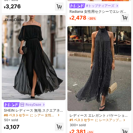
エスト Aライン ミディアムドレス、
3,276
#トップティアーズ
¥
秋冬春 バケーション
Radiana 女性用セクシーでエレガン
トなロマンチックなフリルヘムドレ
2,478
¥
-20%
ス、オレンジのトロピカルフローラ
ルプリントのバケーションドレス、
フローイングのハイスリットシフォ
ンドレス、セクシーなバックレスド
レス、アイランドバケーションドレ
ス、ビーチドレス、スパゲッティス
トラップドレス、デートナイトドレ
ス、ナイト、デート、集まり、ボー
ル、パーティー、クラブ、ナイトク
ラブ、カクテルパーティー、イブニ
ングパーティー、バンケット、コン
サート、アイランドバケーション、
ビーチ、ホリデーアウトフィットに
適しています
RosyDaze
SHEIN レディース 無地 スクエアネ
ック ワンピース
レディース エレガント バケーション
#6 ベストセラー
に シアー 女性のミディドレス
ロング水玉ワンピース スタンドカラ
50+ sold
#1 ベストセラー
に レースアップ 女性のドレス
ー ウエストリボン ノースリーブ ア
300+ sold
3,107
シンメトリーヘム ドット柄 セクシー
¥
2,381
織り生地 ヴィンテージ ビーチ ホリ
¥
-3%