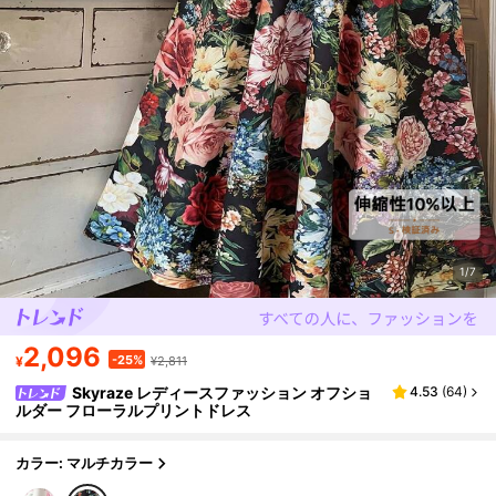
1/7
2,096
-25%
¥
¥2,811
Skyraze レディースファッション オフショ
4.53
(
64
)
ルダー フローラルプリントドレス
カラー: マルチカラー