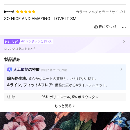
h***6
カラー: マルチカラー / サイズ: L
SO
NICE
AND
AMAZING
I
LOVE
IT
SM
役に立つ
(5)
#ロマンチックなドレス
ロマンスは魅力をまとう
製品詳細
人工知能の特徴
詳細に基づいて作成
編み物生地:
柔らかなニットの質感と、さりげない魅力。
Aライン, フィット&フレア:
優雅に広がるAラインシルエット。
組成:
95% ポリエステル, 5% ポリウレタン
もっと見る