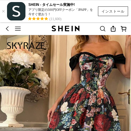
SHEIN - タイムセール実施中!
×
アプリ限定の500円OFFクーポン「JPAPP」を
インストール
今すぐ使おう！
(11,600)