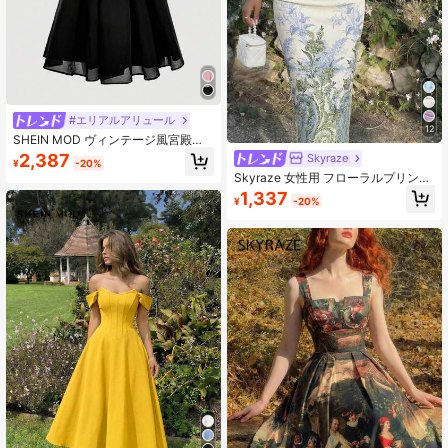
#エリアルアリュール
12
SHEIN MOD ヴィンテージ風宮殿蝶
柄 ジャガードパッチワーク ブラック
2,387
Skyraze
¥
-20%
スカート裾ドレス、蝶結び、高級パ
Skyraze 女性用 フローラルプリント
ールチェーンデコレーション、裏地
オフショルダー ラッシュフィットド
1,337
付き、デート、パーティ、お茶会、
¥
-20%
レス
誕生日の服装に適しています