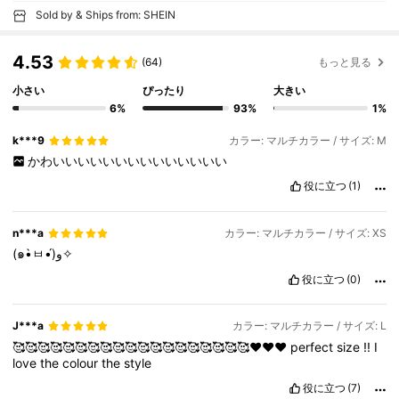
Sold by & Ships from: SHEIN
4.53
(64)
もっと見る
小さい
ぴったり
大きい
6%
93%
1%
k***9
カラー: マルチカラー / サイズ: M
かわいいいいいいいいいいいいいい
役に立つ
(1)
n***a
カラー: マルチカラー / サイズ: XS
(๑•̀ㅂ•́)و✧
役に立つ
(0)
J***a
カラー: マルチカラー / サイズ: L
🥰🥰🥰🥰🥰🥰🥰🥰🥰🥰🥰🥰🥰🥰🥰🥰🥰🥰🥰❤️❤️❤️
perfect
size
!!
I
love
the
colour
the
style
役に立つ
(7)