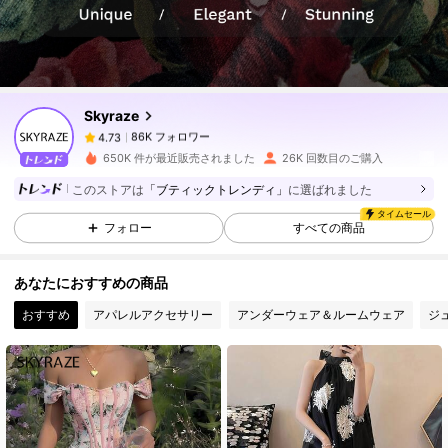
86K フォロワー
4.73
86K フォロワー
4.73
Skyraze
86K フォロワー
4.73
650K 件が最近販売されました
26K 回数目のご購入
このストアは
「ブティックトレンディ」
に選ばれました
86K フォロワー
4.73
タイムセール
フォロー
すべての商品
86K フォロワー
4.73
あなたにおすすめの商品
おすすめ
アパレルアクセサリー
アンダーウェア＆ルームウェア
ジ
86K フォロワー
4.73
86K フォロワー
4.73