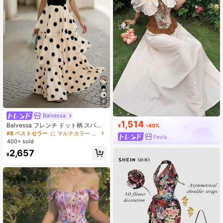
4
Balvessa
1,514
Balvessa フレンチ ドット柄 スパゲ
¥
-40%
ッティストラップ レイヤード バック
#8 ベストセラー
に マルチカラー 床まで届く丈のドレス
Feyla
レス ウエストシャーリング ドレス
400+ sold
2,657
¥