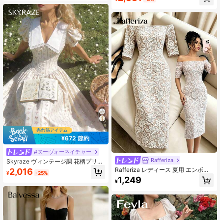
デー カジュアル デート 春夏 ブラッ
ク フレンチガール風
¥672 節約
#ヌーヴォーネイチャー
Rafferiza
Skyraze ヴィンテージ調 花柄プリン
トミディドレス ノッチ襟 パフスリー
Rafferiza レディース 夏用 エンボス
2,016
¥
-25%
ブ - ヴィンテージコートスタイル、
レースプリント オフショルダー ボデ
1,249
フェアリーアエステティック、レデ
¥
ィコンドレス、優雅でエレガントな
ィースクルーズウェア、バカンス、
フレンチスタイル ディナーパーティ
デート、ピクニック、パーティー、
ー用
プロム、フェスティバル、誕生日に
最適