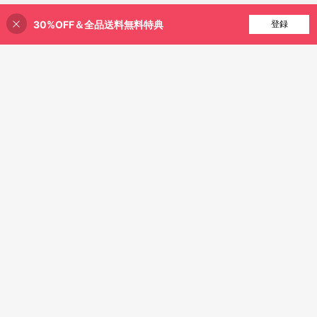
30%OFF＆全品送料無料特典
買い物かごに追加
登録
25% 割引！