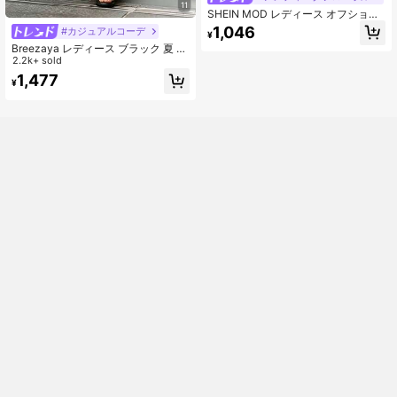
11
SHEIN MOD レディース オフショル
ダー ギャザー入り 花柄 エレガント
1,046
#カジュアルコーデ
¥
ウエストシェイプ パーティードレス
Breezaya レディース ブラック 夏 カ
ジュアル ゆったり ハイウエスト ワ
2.2k+ sold
イドレッグ 無地パンツ、バケーショ
1,477
¥
ン、休日、通勤、日常着、パーティ
ー、ビーチにエレガントなファッシ
ョン