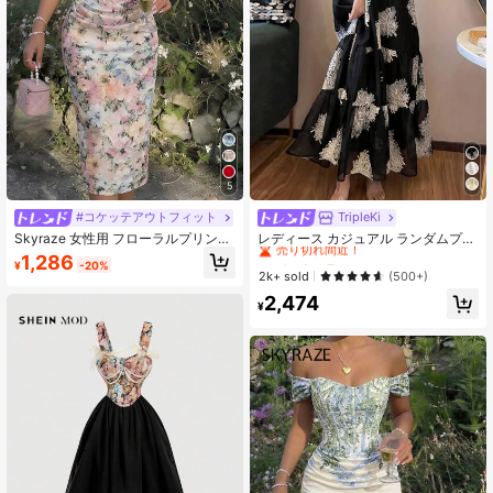
86K フォロワー
4.73
86K フォロワー
4.73
86K フォロワー
4.73
5
#コケッテアウトフィット
TripleKi
#3 ベストセラー
に フラウンス 女性のドレス
売り切れ間近！
Skyraze 女性用 フローラルプリント
レディース カジュアル ランダムプリ
86K フォロワー
4.73
オフショルダー ラッシュフィットド
ント ルーズ コールドショルダー 夏
#3 ベストセラー
#3 ベストセラー
に フラウンス 女性のドレス
に フラウンス 女性のドレス
1,286
¥
-20%
レス
用ワンピース バケーション向け エレ
売り切れ間近！
売り切れ間近！
2k+ sold
(500+)
ガント ブラック サンドレス
#3 ベストセラー
に フラウンス 女性のドレス
2,474
¥
売り切れ間近！