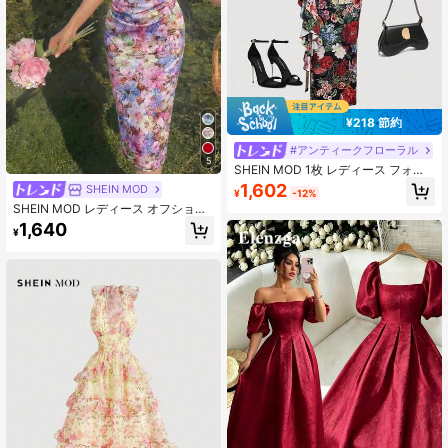
¥218 節約
#アンティークフローラル
5
SHEIN MOD 1枚 レディース フォー
ルダブル ホルターネック フローラル
1,602
SHEIN MOD
¥
-12%
デコレーション ボディコン ロングド
SHEIN MOD レディース オフショル
レス、レディース サマードレス
ダー フローラルプリント プリーツ
1,640
¥
エレガント ウエストシェイプ ギャザ
ー ロングドレス