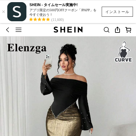
SHEIN - タイムセール実施中!
×
アプリ限定の500円OFFクーポン「JPAPP」を
インストール
今すぐ使おう！
(11,600)