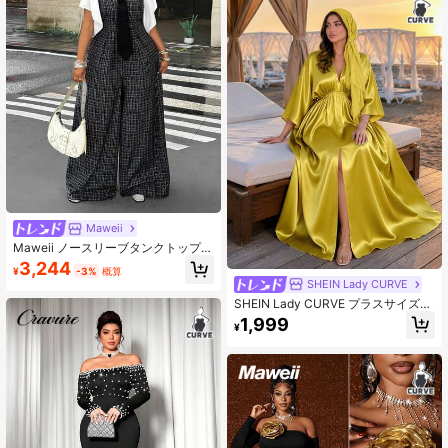
Maweii
Maweii ノースリーブタンクトップ
ワイドレッグジャンプスーツ + ホワ
3,244
¥
-3%
概算
イトパフスリーブブラウス 2点セッ
SHEIN Lady CURVE
ト、プレッピースタイル通勤服、プ
SHEIN Lady CURVE プラスサイズ
ラスサイズ女性用セット
エレガントVネック ルーズスリット
1,999
¥
ドレス、夏