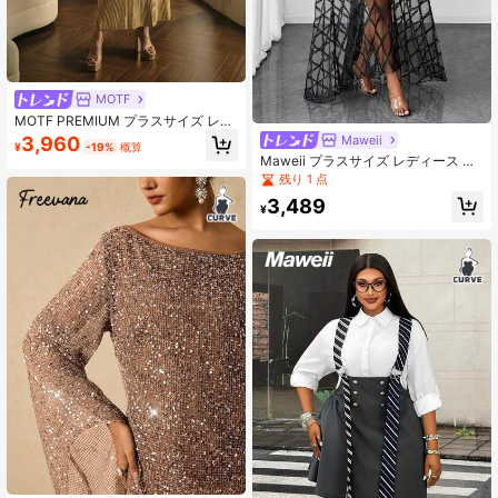
MOTF
MOTF PREMIUM プラスサイズ レデ
ィース エレガント ロング マーメイ
Maweii
3,960
¥
-19%
概算
ドヘム リブニット セーターワンピー
Maweii プラスサイズ レディース チ
ス
ェック柄 ルーズドレス＆チューブド
残り 1 点
レス 2点セット 秋用
3,489
¥