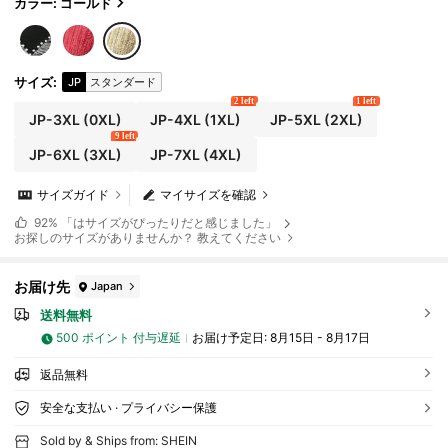
ォーマルな機会、デート、結婚式に適しています
カラー: ゴールド
サイズ
:
JP
スタンダード
2 left
1 left
JP-3XL
(0XL)
JP-4XL
(1XL)
JP-5XL
(2XL)
9 left
JP-6XL
(3XL)
JP-7XL
(4XL)
サイズガイド
マイサイズを確認
92%
「はサイズがぴったりだと感じました」
お探しのサイズがありませんか？ 教えてください
お届け先
Japan
送料無料
500 ポイント 付与遅延
お届け予定日:
8月15日 - 8月17日
返品無料
安全な支払い · プライバシー保護
Sold by & Ships from: SHEIN