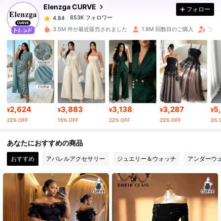
Elenzga CURVE
フォロー
653K フォロワー
4.84
m***1
は
1日前
に購入しました
3.5M 件が最近販売されました
1.8M 回数目のご購入
フォ
653K フォロワー
4.84
653K フォロワー
4.84
653K フォロワー
4.84
2,624
3,883
3,138
3,287
5
¥
¥
¥
¥
¥
22% OFF
15% OFF
22% OFF
22% OFF
3% 
653K フォロワー
4.84
あなたにおすすめの商品
おすすめ
アパレルアクセサリー
ジュエリー＆ウォッチ
アンダーウ
653K フォロワー
4.84
653K フォロワー
4.84