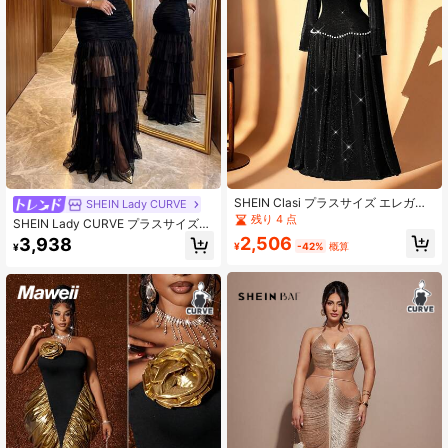
653K フォロワー
4.84
653K フォロワー
4.84
SHEIN Clasi プラスサイズ エレガン
SHEIN Lady CURVE
トゴールド&シルバーメタリック エ
残り 4 点
SHEIN Lady CURVE プラスサイズ
ラスティックメッシュビーズ オフシ
レディース エレガント ブラック 冬
2,506
3,938
ョルダー マーメイドドレス
¥
-42%
概算
¥
用 マキシドレス オフショルダー シ
アー スリットヘム ルーシュ ボヘミ
アン風 誕生日向け スレイディーバ
夏