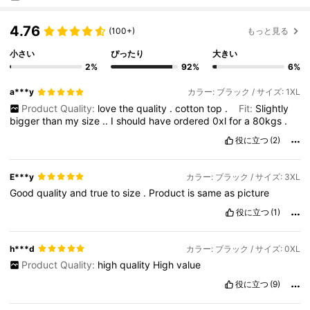
4.76
(100+)
もっと見る
小さい
ぴったり
大きい
2%
92%
6%
a***y
カラー: ブラック / サイズ: 1XL
Product Quality:
love
the
quality
.
cotton
top
.
Fit:
Slightly
bigger
than
my
size
..
I
should
have
ordered
0xl
for
a
80kgs
.
役に立つ
(2)
E***y
カラー: ブラック / サイズ: 3XL
Good
quality
and
true
to
size
.
Product
is
same
as
picture
役に立つ
(1)
h***d
カラー: ブラック / サイズ: 0XL
Product Quality:
high
quality
High
value
役に立つ
(9)