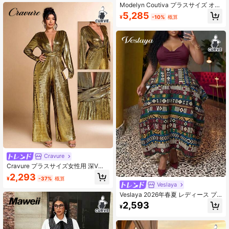
Modelyn Coutiva プラスサイズ オフ
な機会に適しています
ショルダー フェイクパール スパンコ
5,285
¥
-10%
概算
ール マーメイドドレス、ヴィンテー
ジバーガンディ エレガント フォーマ
ル イブニングガウン オールシーズン
対応、フィット感のあるバックレス
サテン イブニングガウン
Cravure
Cravure プラスサイズ女性用 深Vネ
ック 長袖 プリーツ入り セクシー ワ
2,293
¥
-37%
概算
イドレッグ メタリック ジャンプスー
Veslaya
ツ
Veslaya 2026年春夏 レディース プ
ラスサイズ 新作 ボールドで上品なフ
2,593
¥
ェミニンスタイル お腹引き締め 通気
性 軽量 エレガント ロマンチック ク
ラシック Aライン ロングスカート