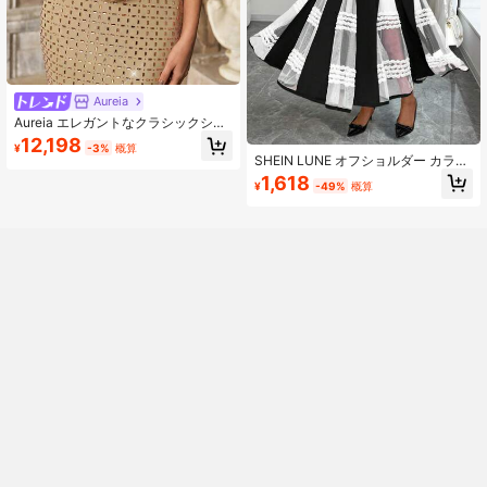
Aureia
Aureia エレガントなクラシックシア
ーメッシュオフショルダー袖パッチ
12,198
¥
-3%
概算
ワークハートネックライン、露出し
SHEIN LUNE オフショルダー カラー
たボーン、スカート下部パッチワー
ブロック レース スプライス プラス
1,618
ク重厚な手作りラグジュアリーダイ
¥
-49%
概算
サイズ レディースドレス
ヤモンドラインストーンボディコン
ヘムロングドレス、ホリデーセレブ
レーション、ウェディング、ボー
ル、コンサート、ビジネスゲストバ
ンケット、インターネットセレブイ
ベント、女性フォーマルイブニング
ガウンに適しています