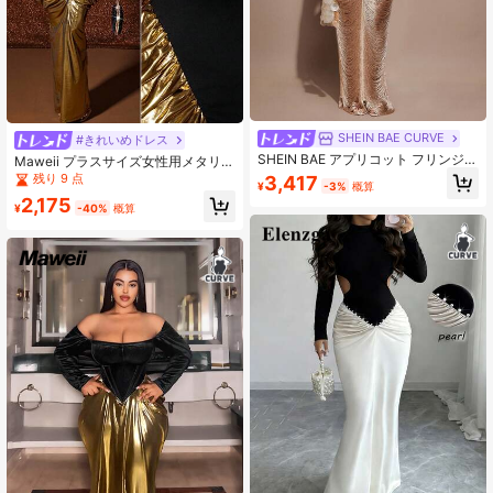
SHEIN BAE CURVE
#きれいめドレス
SHEIN BAE アプリコット フリンジ
Maweii プラスサイズ女性用メタリッ
バックレス ドレス ビーズ装飾 プラ
ク生地カラーブロックデザインパー
残り 9 点
3,417
¥
-3%
概算
スサイズ ビーチ&ホリデー向け
ティー/誕生日ドレス
2,175
¥
-40%
概算