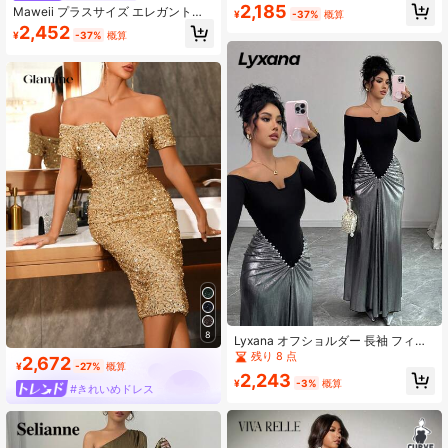
作 エレガントフェイクファー衿 パッ
2,185
Maweii プラスサイズ エレガントな
¥
-37%
概算
チワーク 長袖 フィット&フレア マキ
フィッティング オブリークショルダ
2,452
シドレス、バレンタインデー、コン
¥
-37%
概算
ー 長袖 多用途ドレス
サート、パフォーマンス、デート、
フォーマルディナー、ガラ、ウェデ
ィング、セクシーでロマンチックな
マーメイドスタイル、誕生日パーテ
ィーに適しています
8
Lyxana オフショルダー 長袖 フィッ
ティング プリーツ パッチワーク ロ
残り 8 点
2,672
¥
-27%
概算
ングドレス
2,243
¥
-3%
概算
#きれいめドレス