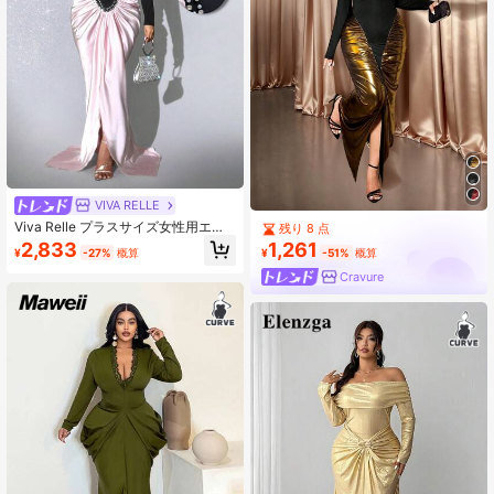
VIVA RELLE
Viva Relle プラスサイズ女性用エレ
残り 8 点
ガントパーティードレス、タフタパ
1,261
2,833
¥
-51%
概算
¥
-27%
概算
ッチワーク エラスティック フィット
スクエアネック 長袖 ウエストシンチ
Cravure
マーメイドドレス、バレンタインデ
ーに最適