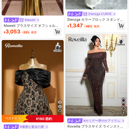
Elenzga CURVE
Elenzga カラーブロック スタンドカ
Maweii
ラー カットアウト シャーリング ロ
1,347
Maweii プラスサイズ オフショルダ
¥
-48%
概算
ングスリーブ ドレス プラスサイズ
ー ギャザー シャイニー ファッショ
3,053
レディース、デートやパーティーに
¥
-35%
概算
ンドレス クリスマスレッド パーティ
適しています
ー
4
¥190 節約
#ホリデー華やかアイテム
Roveilla プラスサイズ ラインストー
#優雅な宴会の夜