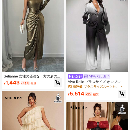
Selianne 女性の優雅な一方の肩のツ
VIVA RELLE
イストスリットドレス、秋、お正月
1,443
Viva Relle プラスサイズ オンブレ フ
¥
-42%
概算
の休日のパーティー用衣装、マキシ
レアパンツ、エレガントなスーツセ
#3 高評価
プラスサイズスーツセット
丈女性アウトフィット
ット
5,514
¥
-3%
概算