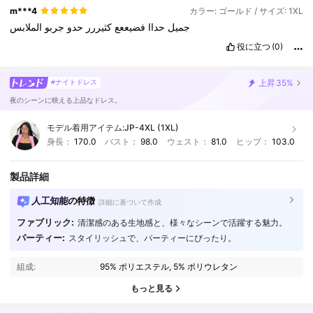
m***4
カラー: ゴールド / サイズ: 1XL
جميل
حداا
فضيععع
كثيررر
حدو
جربو
الملابس
役に立つ
(0)
上昇
35%
#ナイトドレス
夜のシーンに映える上品なドレス。
モデル着用アイテム:
JP-4XL (1XL)
身長：
170.0
バスト：
98.0
ウェスト：
81.0
ヒップ：
103.0
製品詳細
人工知能の特徴
詳細に基づいて作成
ファブリック:
清潔感のある生地感と、様々なシーンで活躍する魅力。
パーティー:
スタイリッシュで、パーティーにぴったり。
653K フォロワー
4.84
組成:
95% ポリエステル, 5% ポリウレタン
653K フォロワー
4.84
もっと見る