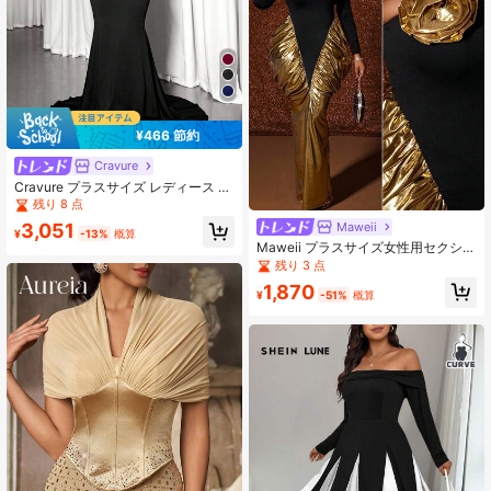
¥466 節約
Cravure
Cravure プラスサイズ レディース エ
レガントなオフショルダー パールビ
残り 8 点
ーズ 長袖ドレス
Maweii
3,051
¥
-13%
概算
Maweii プラスサイズ女性用セクシー
なメタリック生地カラーブロックデ
残り 3 点
ザインパーティー誕生日ドレス
1,870
¥
-51%
概算