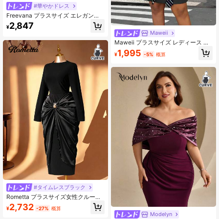
#華やかドレス
Freevana プラスサイズ エレガント
なボートネック スパンコール フレア
2,847
¥
スリーブ ドレス、秋
Maweii
Maweii プラスサイズ レディース カ
ラーブロック カジュアル パーティー
1,995
¥
-5%
概算
& トラベルドレス
#タイムレスブラック
Rometta プラスサイズ女性クルーネ
ックフィッテッド長袖メタルボタン
2,732
¥
-27%
概算
サテンプリーツスリットドレス、パ
Modelyn
ーティー、バンケット、フォーマル