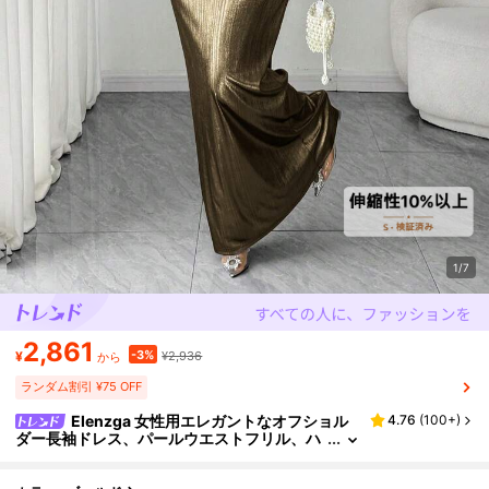
1/7
2,861
-3%
¥
¥2,936
から
ランダム割引 ¥75 OFF
Elenzga 女性用エレガントなオフショル
4.76
(
100+
)
ダー長袖ドレス、パールウエストフリル、ハ
イウエストフィッティングデザイン、コント
ラストカラーアクセント、誕生日パーティー、フ