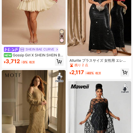
SHEIN BAE CURVE
Gossip Girl X SHEIN SHEIN BA
NEW
E プラスサイズ レディース ピンク マ
Allurite プラスサイズ 女性用 エレガ
3,712
¥
-3%
概算
ルチレイヤー フリル エレガント セ
ントウエストシンチ スパンコール ボ
残り 2 点
クシー パーティードレス
ディコンドレス、コントラストカラ
2,117
ー オフショルダー ドレス、パーティ
¥
-40%
概算
ー、エレガントなデート、新年、バ
レンタインデーに適しています