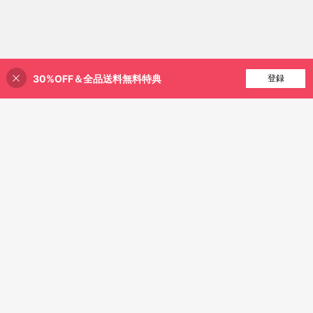
30%OFF＆全品送料無料特典
買い物かごに追加
登録
3% 割引！