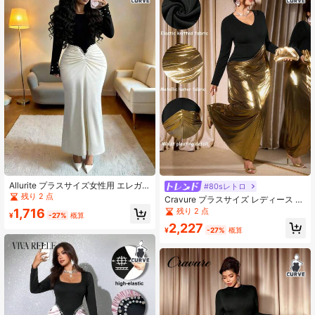
Allurite プラスサイズ女性用 エレガ
#80sレトロ
ントなカクテルパーティードレス、
残り 2 点
Cravure プラスサイズ レディース エ
ブラック&ホワイトカラーブロック、
レガントな長袖 ハートネック メタリ
残り 2 点
1,716
フェイクパールデコレーション、フ
¥
-27%
概算
ック光沢 非対称裾ドレス
リルマーメイドヘム、フィット
2,227
¥
-27%
概算