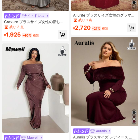
4
Allurite プラスサイズ女性のグラマラ
#ナイトドレス
スなパーティードレス、長袖、ゴー
残り 1 点
Cravure プラスサイズ女性の新しい
ルドのスパンコール&グラデーション
優雅なパーティードレス、斜めの
2,720
残り 3 点
デジタルプリントデコレーション、
¥
-27%
概算
肩、ベルスリーブ、カラーブロッ
ニット生地
1,925
ク、プリーツ、ハートネック、フィ
¥
-40%
概算
ッティング、長袖
Auralis
Auralis プラスサイズ レディース 新
Maweii