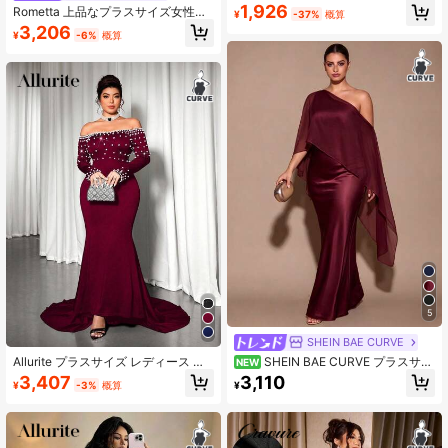
ン装飾オフショルダー ボディコン ロ
1,926
Rometta 上品なプラスサイズ女性用
¥
-37%
概算
ングドレス パーティー用
ジャガード織りオフショルダーウエ
3,206
¥
-6%
概算
ストシェイプドレス
5
SHEIN BAE CURVE
Allurite プラスサイズ レディース エ
SHEIN BAE CURVE プラスサイ
NEW
レガントなオフショルダー パールビ
ズ レディース エレガント ロング ア
3,407
3,110
¥
-3%
概算
¥
ーズ 長袖ドレス
シンメトリーショルダー ドレス