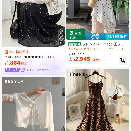
¥1,398 節約
8
フレンチレトロな水玉フリ
国内発送
ルデザインのレディース半袖ワンピ
#6 ベストセラー
に レースアップ 女性のドレス
売り切れ間近！
ース、リボンバックレスデザイン、
200+ sold
甘くて清潔感のある雰囲気、優し
2.4k+ sold
(1000+)
2,945
¥
-32%
い、ウエストシェイプで細見え、日
1,864
¥
概算
常、海辺のリゾート、旅行に最適、
レディースミディ丈ワンピース、春
FRIFUL Weekend
夏季節向け