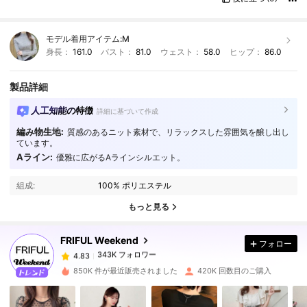
モデル着用アイテム:
M
身長：
161.0
バスト：
81.0
ウェスト：
58.0
ヒップ：
86.0
製品詳細
人工知能の特徴
詳細に基づいて作成
編み物生地:
質感のあるニット素材で、リラックスした雰囲気を醸し出し
ています。
Aライン:
優雅に広がるAラインシルエット。
343K フォロワー
4.83
組成:
100% ポリエステル
343K フォロワー
4.83
もっと見る
FRIFUL Weekend
フォロー
343K フォロワー
4.83
o***1
は
5時間前
に購入しました
850K 件が最近販売されました
420K 回数目のご購入
343K フォロワー
4.83