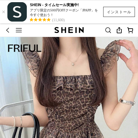
SHEIN - タイムセール実施中!
×
アプリ限定の500円OFFクーポン「JPAPP」を
インストール
今すぐ使おう！
(11,600)