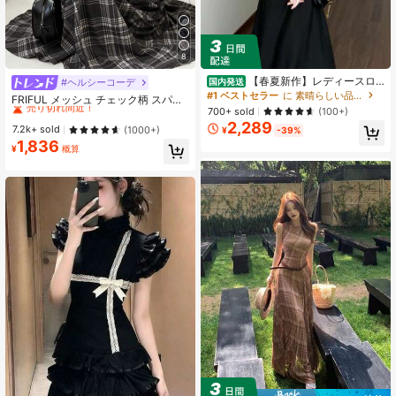
8
【春夏新作】レディースロ
#ヘルシーコーデ
国内発送
#1 ベストセラー
に ドローストリング 床まで届く丈のドレス
ングワンピース（オードリー風／フ
#1 ベストセラー
に 素晴らしい品質 マキシドレス
売り切れ間近！
FRIFUL メッシュ チェック柄 スパゲ
レンチテイスト） おしゃれ 上品 感
700+ sold
ッティストラップ ウエストシェイプ
(100+)
#1 ベストセラー
#1 ベストセラー
に ドローストリング 床まで届く丈のドレス
に ドローストリング 床まで届く丈のドレス
何にでも合う 小フリル袖 高見え ク
フルスカート カジュアル 万能ワンピ
2,289
売り切れ間近！
売り切れ間近！
7.2k+ sold
(1000+)
ールビューティー 小柄向き 脚長効果
¥
-39%
ース
1,836
#1 ベストセラー
に ドローストリング 床まで届く丈のドレス
¥
概算
売り切れ間近！