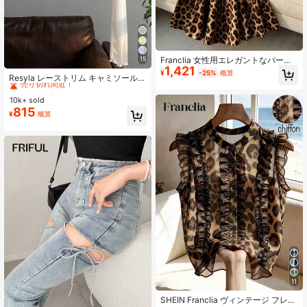
Franclia 女性用エレガントなパーテ
15
#1 ベストセラー
に シアー デイリーシャツ
1,421
ィー通勤兼用 パール ドレープネック
¥
-25%
概算
売り切れ間近！
Resyla レーストリム キャミソールド
レオパード柄スリップドレス
レスカバーアップ、長袖ニットシア
#1 ベストセラー
#1 ベストセラー
に シアー デイリーシャツ
に シアー デイリーシャツ
ーカバーアップトップ レディース、
10k+ sold
売り切れ間近！
売り切れ間近！
夏
815
#1 ベストセラー
に シアー デイリーシャツ
¥
概算
売り切れ間近！
11
SHEIN Franclia ヴィンテージ フレン