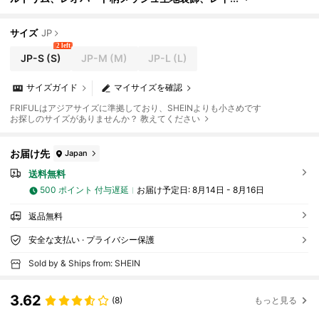
ヤード使いまたはスタンドアロンの長ワンピース
ボヘミアン サマードレス、女性の休暇アウトフィッ
ト
サイズ
JP
2 left
JP-S
(S)
JP-M
(M)
JP-L
(L)
サイズガイド
マイサイズを確認
FRIFULはアジアサイズに準拠しており、SHEINよりも小さめです
お探しのサイズがありませんか？ 教えてください
お届け先
Japan
送料無料
500 ポイント 付与遅延
お届け予定日:
8月14日 - 8月16日
返品無料
安全な支払い · プライバシー保護
Sold by & Ships from: SHEIN
3.62
(8)
もっと見る