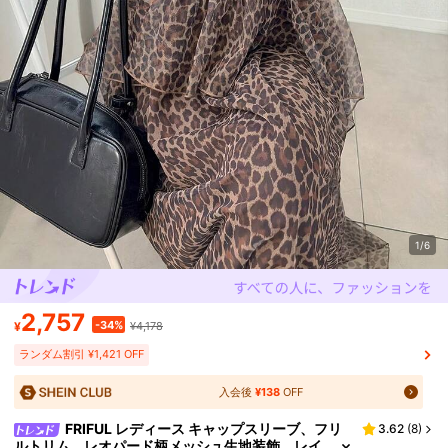
1/6
2,757
-34%
¥
¥4,178
ランダム割引 ¥1,421 OFF
入会後
¥138
OFF
FRIFUL レディース キャップスリーブ、フリ
3.62
(
8
)
ルトリム、レオパード柄メッシュ生地装飾、レイ