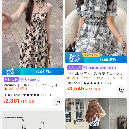
¥485 節約
FRIFUL Weekend
¥206 節約
FRIFUL レディース 春夏 チェック柄
ウエストシェイプ プリーツ フリルト
#9 ベストセラー
に ボタンフロント 女性のドレス
Rikumo
#1 ベストセラー
に ファブリック ファブリックマキシドレス
リム フレアスカート フィット カジ
1k+ sold
(100+)
売り切れ間近！
Rikumo オールオーバーフローラル
ュアル 万能 ロングワンピース
3,545
プリント シャーリングボディキャミ
¥
-12%
概算
#1 ベストセラー
#1 ベストセラー
に ファブリック ファブリックマキシドレス
に ファブリック ファブリックマキシドレス
ワンピース 夏冬
売り切れ間近！
売り切れ間近！
3.3k+ sold
(1000+)
2,361
#1 ベストセラー
に ファブリック ファブリックマキシドレス
¥
-8%
概算
売り切れ間近！