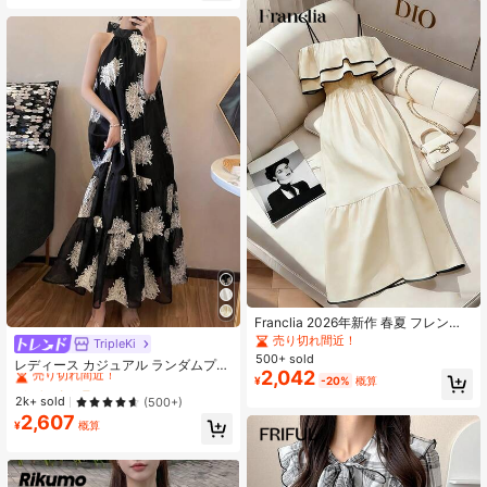
Franclia 2026年新作 春夏 フレンチ
ロマンティックスタイルドレス、エ
売り切れ間近！
TripleKi
#3 ベストセラー
に フラウンス 女性のドレス
レガントなデザイン、コントラスト
500+ sold
売り切れ間近！
レディース カジュアル ランダムプリ
のある黒いトリミング、オフショル
2,042
ント ルーズ コールドショルダー 夏
¥
-20%
概算
#3 ベストセラー
#3 ベストセラー
に フラウンス 女性のドレス
に フラウンス 女性のドレス
ダー フリルヘム、ウエストマーク、
用ワンピース バケーション向け エレ
Aラインマキシドレス、ノースリー
売り切れ間近！
売り切れ間近！
2k+ sold
(500+)
ガント ブラック サンドレス
ブ、デイリーやソーシャルシーンに
2,607
#3 ベストセラー
に フラウンス 女性のドレス
¥
概算
適しています
売り切れ間近！