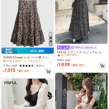
5
FRIFUL Classic
#4 ベストセラー
に 植物 マキシドレス
¥222 節約
売り切れ間近！
FRIFUL レディース カジュアル カシ
ュー柄 ルーズワンピース ビーチバケ
#4 ベストセラー
#4 ベストセラー
に 植物 マキシドレス
に 植物 マキシドレス
SHEIN EZwear レオパード柄 ストラ
ーション向け ファッショナブルで着
500+ sold
売り切れ間近！
売り切れ間近！
イプ ミニドレス ウィメンズ
#1 ベストセラー
に マルチカラー トーンミニドレス
回しやすい サンドレス
1,638
#4 ベストセラー
に 植物 マキシドレス
¥
-20%
概算
2.2k+ sold
(1000+)
売り切れ間近！
1,015
¥
-18%
概算