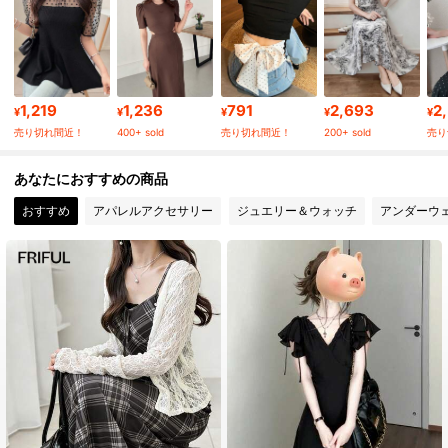
343K フォロワー
4.83
343K フォロワー
4.83
1,219
1,236
791
2,693
2
¥
¥
¥
¥
¥
売り切れ間近！
400+ sold
売り切れ間近！
200+ sold
売り
343K フォロワー
4.83
あなたにおすすめの商品
おすすめ
アパレルアクセサリー
ジュエリー＆ウォッチ
アンダーウ
343K フォロワー
4.83
343K フォロワー
4.83
343K フォロワー
4.83
343K フォロワー
4.83