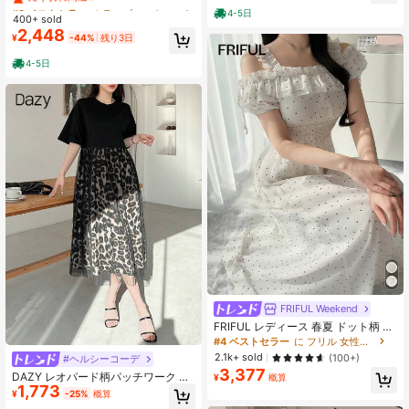
ス スクエアネック チュールプリーツ
#3 ベストセラー
#3 ベストセラー
カラーブロック 女性のミディドレス
カラーブロック 女性のミディドレス
見え効果、優しくて甘い雰囲気、デ
4-5日
着痩せ トップス＆スカート セット
400+ sold
ート・カフェ・旅行に必須、おしゃ
売り切れ間近！
売り切れ間近！
透け感 ふわっと 大人カジュアル 夏
2,448
れで何にでも合う、レディースミデ
#3 ベストセラー
カラーブロック 女性のミディドレス
¥
-44%
残り3日
秋 通勤 デート
ィ丈ワンピース、春夏季節向け
売り切れ間近！
4-5日
FRIFUL Weekend
FRIFUL レディース 春夏 ドット柄 シ
アーメッシュ シャーリングウエスト
#4 ベストセラー
に フリル 女性のドレス
フリルヘム オフショルダー ペタルス
2.1k+ sold
(100+)
#ヘルシーコーデ
リーブ フレアヘム フィット カジュ
3,377
DAZY レオパード柄パッチワーク シ
アル 万能 ワンピース
¥
概算
1,773
アーメッシュ ルーズ ミドル丈ドレス
¥
-25%
概算
レディース マキシドレス