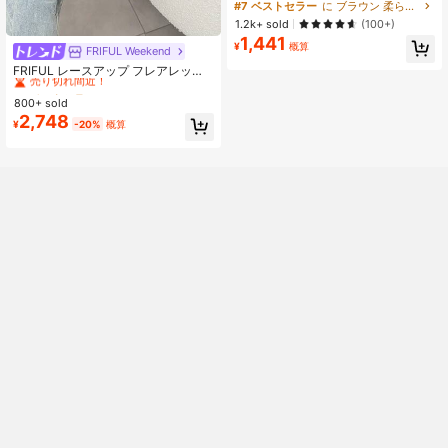
チ ノースリーブ シフォン ブラウン
#7 ベストセラー
に ブラウン 柔らかなオフィスブラウス
レオパード柄 フリルトリム シングル
1.2k+ sold
(100+)
ブレスト シャツ レディース、ブラウ
1,441
ン チェック柄、夏、エレガント、ホ
¥
概算
FRIFUL Weekend
#4 ベストセラー
に ママフィット 女性用デニム
リデー、バケーション
売り切れ間近！
FRIFUL レースアップ フレアレッグ
ジーンズ ポケット付き レディース
#4 ベストセラー
#4 ベストセラー
に ママフィット 女性用デニム
に ママフィット 女性用デニム
フレアパンツ
800+ sold
売り切れ間近！
売り切れ間近！
2,748
#4 ベストセラー
に ママフィット 女性用デニム
¥
-20%
概算
売り切れ間近！