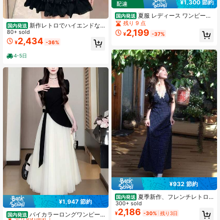
¥1,300 節約
夏服 レディース ワンピース
国内発送
チェック柄 ノースリーブ ウエストベ
残り 9 点
新作レトロでハイエンドな
国内発送
ルト ウエストシェイプ フレアスカー
2,199
ニッチデザインのの黒いレースドレ
80+ sold
¥
-37%
ト レトロ風
ス。 フレンチ・ヘブンスタイルの優
2,434
¥
-36%
雅なウエストラインで、背が見えや
すく、すっきりとしたシルエットを
4-5日
演出します。
¥932 節約
夏季新作、フレンチレトロ
国内発送
¥1,947 節約
な小衆デザイン性抜群のレースあし
300+ sold
#3 ベストセラー
カラーブロック 女性のミディドレス
らい水玉Vネックミディ丈ワンピー
2,186
売り切れ間近！
¥
-30%
残り3日
バイカラーロングワンピー
国内発送
ス、ウエストシェイプのAラインで細