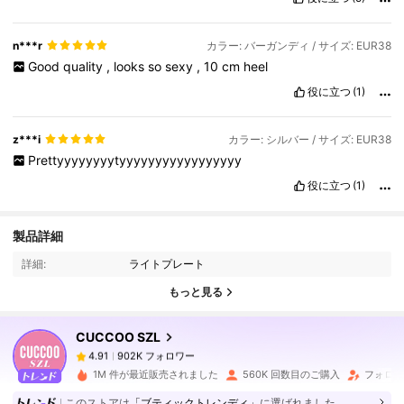
n***r
カラー: バーガンディ / サイズ: EUR38
Good
quality
,
looks
so
sexy
,
10
cm
heel
役に立つ
(1)
z***i
カラー: シルバー / サイズ: EUR38
Prettyyyyyyyytyyyyyyyyyyyyyyyyy
役に立つ
(1)
902K フォロワー
4.91
製品詳細
詳細:
ライトプレート
902K フォロワー
4.91
もっと見る
CUCCOO SZL
902K フォロワー
4.91
a***a
は
1日前
に購入しました
1M 件が最近販売されました
560K 回数目のご購入
フォロワ
902K フォロワー
4.91
このストアは
「ブティックトレンディ」
に選ばれました