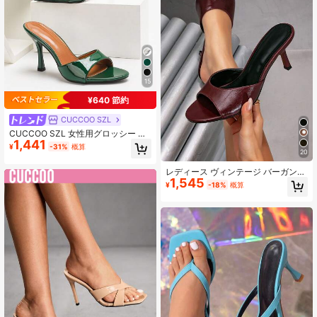
15
¥640 節約
CUCCOO SZL
CUCCOO SZL 女性用グロッシー ハ
1,441
イヒール スライドサンダル、日常
¥
-31%
概算
着、パーティー、イベントなどに適
20
したファッショナブルなデザイン
レディース ヴィンテージ バーガンデ
1,545
ィ スティレット ハイヒールシューズ
¥
-18%
概算
エレガント ラウンドトゥ スムースア
ッパー パーティー・通勤用 万能ファ
ッションハイヒールサンダル