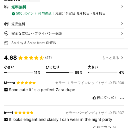
送料無料
500 ポイント 付与遅延
お届け予定日:
8月16日 - 8月18日
返品無料
安全な支払い · プライバシー保護
Sold by & Ships from: SHEIN
4.68
(47)
もっと見る
小さい
ぴったり
大きい
11%
85%
4%
M***a
カラー: ミラーワインレッド / サイズ: EUR39
Sooo
cute
it
’
s
a
perfect
Zara
dupe
役に立つ
(0)
h***i
カラー: バーガンディ / サイズ: EUR37
It
looks
elegant
and
classy
I
can
wear
in
the
night
party
役に立つ
(5)