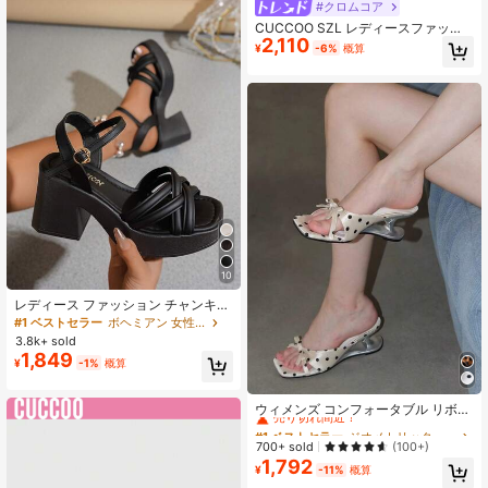
#クロムコア
CUCCOO SZL レディースファッシ
2,110
ョン シンプル シルバーハイヒールサ
¥
-6%
概算
ンダル、夏向け
10
レディース ファッション チャンキー
ハイヒール ギャザーストラップ バッ
#1 ベストセラー
ボヘミアン 女性用サンダル
クル ピープトゥ サンダル ウェディ
3.8k+ sold
ング
1,849
¥
-1%
概算
#1 ベストセラー
ジオメトリック 女性用ヒールサンダル
売り切れ間近！
ウィメンズ コンフォータブル リボン
スクエアトゥ ドット柄 一本ストラッ
#1 ベストセラー
#1 ベストセラー
ジオメトリック 女性用ヒールサンダル
ジオメトリック 女性用ヒールサンダル
プ アシンメトリーヒール ミュールシ
売り切れ間近！
売り切れ間近！
700+ sold
(100+)
ューズ、エレガントな白フェイクレ
1,792
#1 ベストセラー
ジオメトリック 女性用ヒールサンダル
ザー ハイヒールサンダル 夏用
¥
-11%
概算
売り切れ間近！