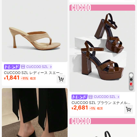
CUCCOO SZL
CUCCOO SZL レディース スエード
1,841
つま先 ハイヒールサンダル 夏用 デ
¥
-11%
概算
イリー パーティー エレガント ヌー
ドカラー スティレットヒール スリッ
20
パ
CUCCOO SZL
CUCCOO SZL ブラウン エナメルレ
2,681
ザー クロスストラップ チャンキーヒ
¥
-1%
概算
ールサンダル、クールで目を引くフ
ァッションスタイル、エッジの効い
たホットガールルックに適していま
す