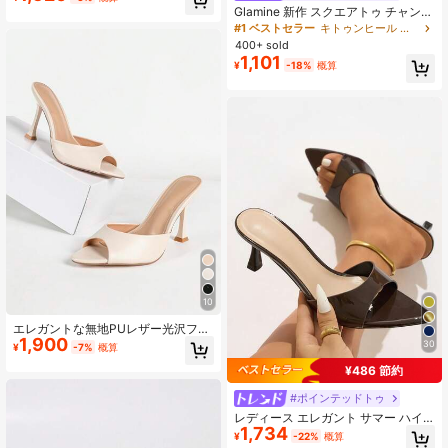
売り切れ間近！
式 披露宴 パーティー 夏 アウトドア
Glamine 新作 スクエアトゥ チャンキ
向け
ーヒール サンダル、ブラック カラー
#1 ベストセラー
キトゥンヒール レディース ヒールサンダル
ブロック トングスタイル スリッポン
400+ sold
サンダル レディース、シック & エレ
1,101
¥
-18%
概算
ガント
10
エレガントな無地PUレザー光沢ファ
1,900
ッションハイヒールミュール、オフ
30
¥
-7%
概算
ィス、ホリデーパーティー、夏、
¥486 節約
秋、春の屋外ウェアに適しています
#ポインテッドトゥ
レディース エレガント サマー ハイ
1,734
ヒールサンダル セクシー ウエストシ
¥
-22%
概算
ェイプ ワイドストラップ ミュール