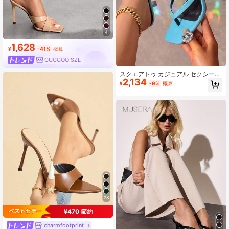
4
1,628
¥
-41%
概算
CUCCOO SZL
スクエアトゥ カジュアル セクシー
2,134
万能 パーティー ブルー ストラップ
¥
-9%
概算
トングサンダル スリッポン レディー
ス ハイヒールサンダル エレガント
レディースシューズ
28
¥470 節約
charmfootprint