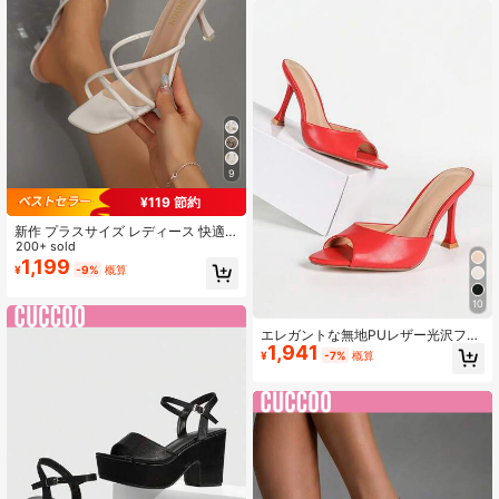
ナブルで快適
9
¥119 節約
新作 プラスサイズ レディース 快適
ミニマルデザイン クロスストラップ
200+ sold
オープントゥ スクエアトゥ 万能 ス
1,199
¥
-9%
概算
ティレットヒール サンダル カジュア
ル ファッション アウトドア ビーチ
10
夏用シューズ
エレガントな無地PUレザー光沢ファ
1,941
ッションハイヒールミュール、オフ
¥
-7%
概算
ィス、ホリデーパーティー、夏、
秋、春の屋外ウェアに適しています