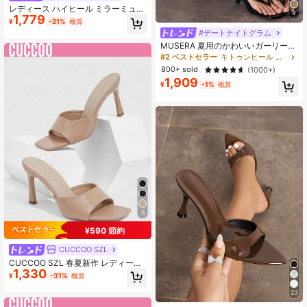
レディース ハイヒール ミラーミュー
9
1,779
ルシューズ 春夏 ナイトクラブ パー
¥
-21%
概算
ティー イブニングガラ アウトドア
#デートナイトグラム
ストリート ウォーク ランウェイ ス
MUSERA 夏用のかわいいガーリーな
テージ ウェディングシューズ サンダ
キトゥンヒールサンダル
ル ヒール
#2 ベストセラー
キトゥンヒール レディース ヒールサンダル
800+ sold
(1000+)
1,909
¥
-1%
概算
5
¥590 節約
CUCCOO SZL
CUCCOO SZL 春夏新作 レディース
1,330
シューズ アプリコットカラー ミラー
¥
-31%
概算
ピープトウ シンプル ハイヒールサン
ダル ファッショナブルで快適 多用途
23
セクシー パーティー レディースサン