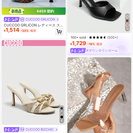
¥459 節約
CUCCOO GRLICON
CUCCOO GRLICON レディース ス
1,514
パイクバックル ハイヒール
19
¥
-23%
概算
100+ sold
(500+)
1,729
¥
-18%
概算
#ダウンタウンガール
6
CUCCOO BIZCHIC