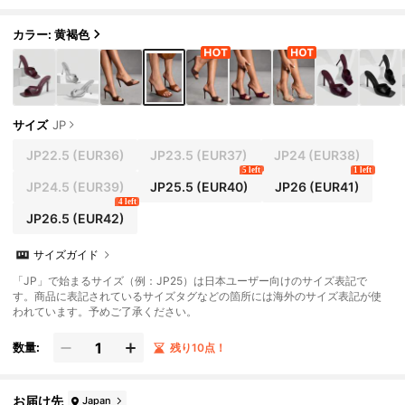
ゥ ミニマリスト ハイヒールサンダル、通勤、デ
ート、集まり、パーティなどのシーンに適していま
す
カラー: 黄褐色
サイズ
JP
JP22.5
(EUR36)
JP23.5
(EUR37)
JP24
(EUR38)
5 left
1 left
JP24.5
(EUR39)
JP25.5
(EUR40)
JP26
(EUR41)
4 left
JP26.5
(EUR42)
サイズガイド
「JP」で始まるサイズ（例：JP25）は日本ユーザー向けのサイズ表記で
す。商品に表記されているサイズタグなどの箇所には海外のサイズ表記が使
われています。予めご了承ください。
数量:
残り10点！
お届け先
Japan