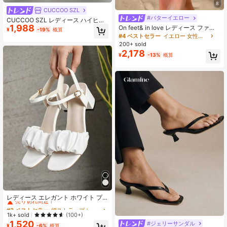
8
CUCCOO SZL
#バターイエロー
CUCCOO SZL レディース ハイヒー
1,988
ル サンダル 新作 オープントゥ ラウ
On feet& in love レディース ファッ
¥
-19%
概算
ンドトゥ セクシーでエレガントなデ
ション ストラップ オープントゥ ハ
#4 ベストセラー
イエロー 女性用サンダル
ザイン アプリコット 欧米風 美脚 万
イヒール サンダル、夏にドレスと合
200+ sold
能 夏用
わせるのに適しています、キトゥン
2,178
¥
-13%
概算
ヒール
#3 ベストセラー
細ストラップ レディース ヒールサンダル
売り切れ間近！
レディース エレガント ホワイト プ
リーツ スクエアトゥ チャンキーヒー
#3 ベストセラー
#3 ベストセラー
細ストラップ レディース ヒールサンダル
細ストラップ レディース ヒールサンダル
ル サンダル シングルストラップ PU
売り切れ間近！
売り切れ間近！
1k+ sold
(100+)
レザー オープントゥ ウェディングシ
1,520
#ジェリーサンダル
#3 ベストセラー
細ストラップ レディース ヒールサンダル
ューズ ブライズメイドシューズ 結婚
¥
-6%
概算