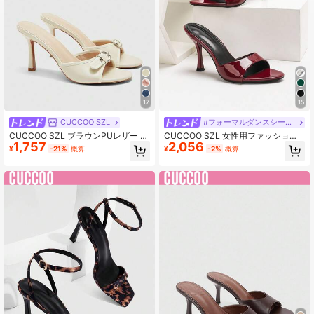
902K フォロワー
4.91
17
15
CUCCOO SZL
#フォーマルダンスシーズン
CUCCOO SZL ブラウンPUレザー ゴ
CUCCOO SZL 女性用ファッショナ
1,757
2,056
ールドバックル装飾 3.5インチ ハイ
ブルでエレガントな無地ラウンドト
¥
-21%
概算
¥
-2%
概算
ヒール ラウンドトゥ レトロ ミュー
ゥスティレットハイヒールサンダル
ルサンダル クリスマス向け