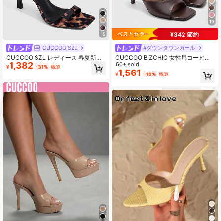
19
¥342 節約
15
CUCCOO SZL
#ダウンタウンガール
CUCCOO SZL レディース 春夏新作
CUCCOO BIZCHIC 女性用コーヒー
1,382
ブラウン レオパード柄 アンクルスト
カラー スクエアトゥ 細いハイヒール
60+ sold
¥
-31%
概算
ラップ ハイヒールサンダル ファッシ
ストラップ カジュアル 多用途 ハイ
1,561
¥
-18%
概算
ョン シンプル 快適 万能 セクシー パ
ヒールサンダル、デート、パーティ
ーティー 宴会
ー、夏のコーディネートに最適な セ
クシーなデザイン