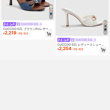
17
CUCCOO SZL
CUCCOO SZL ブラウンPUレザー ゴ
2,219
ールドバックル装飾 3.5インチ ハイ
18
¥
-1%
概算
ヒール ラウンドトゥ レトロ ミュー
ルサンダル クリスマス用
CUCCOO SZL
CUCCOO SZL レディースシューズ
2,254
ピュアホワイト PU エンボスローズ
¥
-1%
概算
PU ゴールドバックル クラシックフ
ァッション ミュール ラウンドトゥ
ハイヒールサンダル