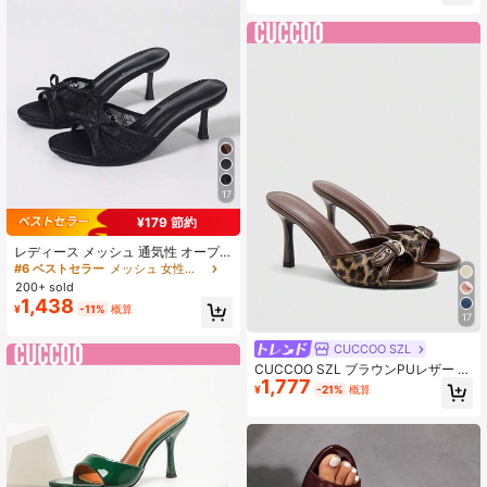
ファッショナブル 万能 ポインテッド
トゥ オープントゥ キトゥンヒール
ローヒールシューズ 春夏 ナイトクラ
ブ パーティー ランウェイ カジュア
ル 室内 アウトドア デート ショッピ
ング 旅行 アヴァンギャルド スリッ
パ ミラー調 ソフト質感 コーヒーブ
ラウン バレンタインデー 女性の日
ギフト 感謝祭 ホリデーシーズン レ
ディースシューズ
17
¥179 節約
レディース メッシュ 通気性 オープ
ントゥ ハイヒールサンダル、多用途
#6 ベストセラー
メッシュ 女性用サンダル
ミニマリスト サマー新作 リボン ス
200+ sold
ティレット スライドサンダル、ブラ
1,438
¥
-11%
概算
ックレース、シック&エレガント
17
CUCCOO SZL
CUCCOO SZL ブラウンPUレザー ゴ
1,777
ールドバックル装飾 3.5インチ ハイ
¥
-21%
概算
ヒール ラウンドトゥ レトロ ミュー
ルサンダル クリスマス向け