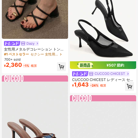
Dazy
女性用メタルデコレーション トング
サンダル、厚底ファッションサンダ
#1 ベストセラー
セクシー 女性用サンダル
ル ブラック、春夏のコーディネート
700+ sold
2,360
¥507 節約
¥
-1%
概算
CUCCOO CHICEST
CUCCOO CHICEST レディース セク
1,643
シー メッシュ 透かし彫り バックス
¥
-24%
概算
トラップ ハイヒール アンクルストラ
ップ ポインテッドトゥ ローヒール
ブラック エナメルレザー シューズ
バンケット アウトドア