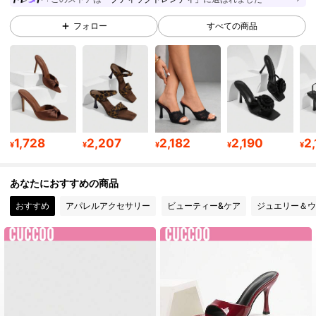
フォロー
すべての商品
902K フォロワー
4.91
902K フォロワー
4.91
902K フォロワー
4.91
1,728
2,207
2,182
2,190
2
¥
¥
¥
¥
¥
あなたにおすすめの商品
902K フォロワー
4.91
おすすめ
アパレルアクセサリー
ビューティー&ケア
ジュエリー＆ウ
902K フォロワー
4.91
902K フォロワー
4.91