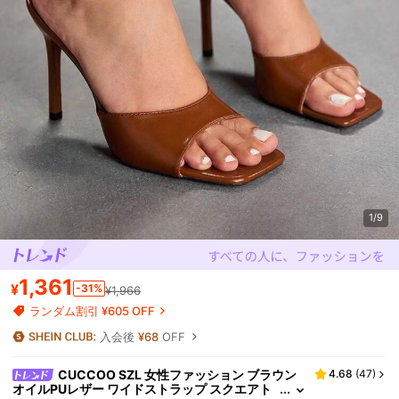
1/9
1,361
¥
-31%
¥1,966
ランダム割引 ¥605 OFF
入会後
¥68
OFF
CUCCOO SZL 女性ファッション ブラウン
4.68
(
47
)
オイルPUレザー ワイドストラップ スクエアト