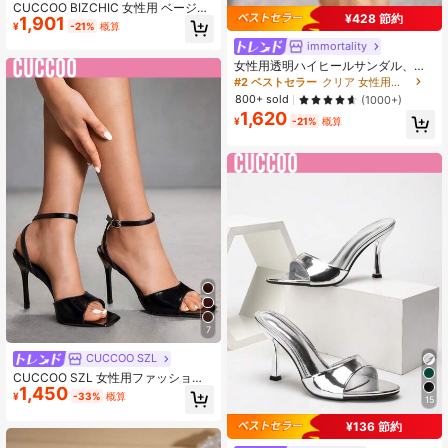
CUCCOO BIZCHIC 女性用 ベージュ
¥428 節約
1,901
PUレザー ゴールドバックルデコ レ
¥
-21%
概算
トロファッション 8.8cm ハイヒール
immortality
ポインテッドトゥ ミュールサンダル
女性用透明ハイヒールサンダル、厚
底ヒール透明シューズ、ファッショ
#2 ベストセラー
クリア 女性用サンダル
ン 多用途 通勤 パーティー着用、快
800+ sold
(1000+)
適でセクシーでエレガントなクリス
1,620
タルサンダル
¥
-21%
概算
7
CUCCOO SZL
CUCCOO SZL 女性用ファッショナ
1,450
ブルで上品なハイヒールサンダル
¥
-33%
概算
15
¥136 節約