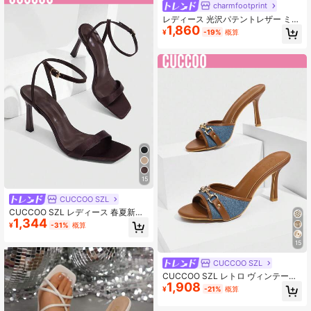
ダル ピープトウサンダル プロムヒー
charmfootprint
ル 夏靴
レディース 光沢パテントレザー ミュ
1,860
ール ハイヒールシューズ 春夏 ナイ
¥
-19%
概算
トパーティー 飲み会 イブニングバン
ケット ショッピング 通勤 ランウェ
イ ステージ 結婚式 ルームシューズ
ポインテッドトゥ スティレットヒー
ル セクシー オープントゥサンダル
高品質 ソフトミラー仕上げ生地 スリ
ッポン エレガントで洗練されたチョ
コレートブラウン エレガントファッ
ション ハイヒールサンダル
15
CUCCOO SZL
CUCCOO SZL レディース 春夏新作
1,344
ブラウン ラメ アンクルストラップ
¥
-31%
概算
ハイヒールサンダル スタイリッシュ
シンプル 快適 万能 セクシー パーテ
15
ィー 宴会用
CUCCOO SZL
CUCCOO SZL レトロ ヴィンテージ
1,908
風 ラウンドトゥ ミュール ハイヒー
¥
-21%
概算
ルサンダル、ブルーとブラウンのカ
ラーコンビネーション、ファッショ