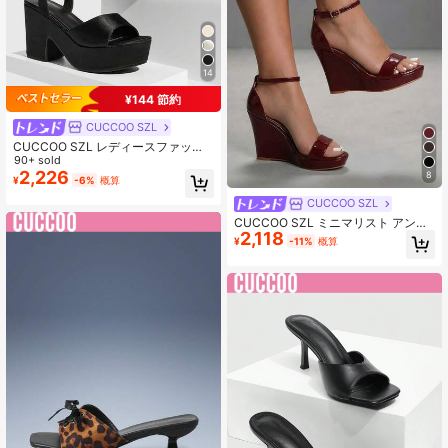
14
¥144 節約
CUCCOO SZL
CUCCOO SZL レディースファッシ
ョン PUレザー アンクルストラップ
90+ sold
サンダル、快適なウェッジ厚底、通
2,226
8
¥
-6%
概算
勤、デート、パーティー、休暇、結
婚式、バレンタインデー、クリスマ
CUCCOO SZL
スに適しています
CUCCOO SZL ミニマリスト アンク
2,118
ルストラップ ウェッジサンダル、エ
¥
-11%
概算
レガントな夏のサンダル、夏休みの
靴、夏のエレガントなベーシック、
ビジネスカジュアル、ビジネスシッ
ク、春の靴、春休み、イースター、
クリスマス