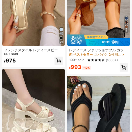
3.9K フォロワー
4.91
3.9K フォロワー
4.91
5
¥135 節約
20
3.9K フォロワー
4.91
フレンチスタイル レディースビーチ
レディース ファッショナブル カジュ
サンダル、ホリデー必需品、新作夏
60+ sold
アル オープントゥ ビーチサンダル、
#1 ベストセラー
スパイク 女性用サンダル
甘い妖精風多用途ビーチバケーショ
ビーチサンダル、旅行、休暇、歩行
975
100+ sold
(1000+)
¥
ンソフトソールサンダル、デートに
に最適
3.9K フォロワー
4.91
993
最適
¥
-12%