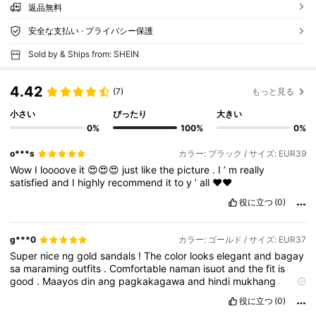
返品無料
安全な支払い · プライバシー保護
Sold by & Ships from: SHEIN
4.42
(7)
もっと見る
小さい
ぴったり
大きい
0%
100%
0%
o***s
カラー: ブラック / サイズ: EUR39
Wow
I
loooove
it
😍😍😍
just
like
the
picture
.
I
’
m
really
satisfied
and
I
highly
recommend
it
to
y
’
all
❤️❤️
役に立つ
(0)
g***0
カラー: ゴールド / サイズ: EUR37
Super
nice
ng
gold
sandals
!
The
color
looks
elegant
and
bagay
sa
maraming
outfits
.
Comfortable
naman
isuot
and
the
fit
is
good
.
Maayos
din
ang
pagkakagawa
and
hindi
mukhang
cheap
in
person
.
Perfect
for
casual
wear
,
parties
,
or
special
役に立つ
(0)
occasions
.
Sulit
for
the
price
and
happy
with
my
purchase
!