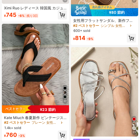
11
Ximi Ruo レディース 韓国風 カジュ
¥80 節約
アル フラットスライドサンダル オー
745
¥
-6%
残り3日
プントゥ 編み込み ローマンサンダル
女性用フラットサンダル、新作ファ
夏用 アウトドア 春夏新作 フレンチ
ッション夏靴、白蝶サンダル[2サイ
スタイル ワンピース・ビーチ・ルー
#2 ベストセラー
シンプル 女性用サンダル
ズ小さめ]、ミニマリスト 多用途夏ス
ム用 フラット ワンストラップ ファ
600+ sold
リッパ、スクエアトゥ、白サンダ
ッションシューズ
814
ル、ソフトソール オープントゥ、女
¥
-9%
性用サンダル、カジュアル夏、女性
用スリッパ、アウトドア、ビーチ、
スリッポン、リボンデコ、夏、エレ
ガントな女性靴、旅行、バケーショ
ン、女性用
22
¥23 節約
Kate Miuch 春夏新作 ビンテージス
タイル 軽量 通気性 オープントゥ ブ
#2 ベストセラー
プレーン 女性フラットサンダル
ラック フラットサンダル、アウトド
1.4k+ sold
ア向け、エレガントでくつろげるカ
23
760
ジュアル パーソナライズ シンプル
¥
-3%
ビーチ 旅行 ホリデー サンダル、レ