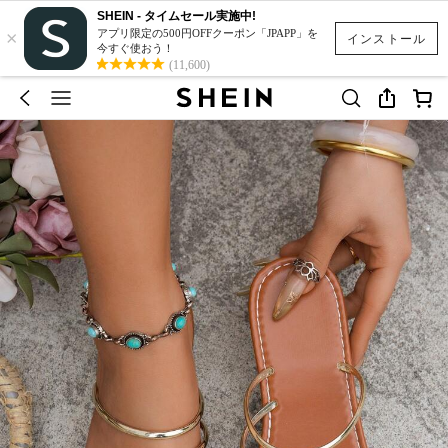
SHEIN - タイムセール実施中!
×
アプリ限定の500円OFFクーポン「JPAPP」を
インストール
今すぐ使おう！
(11,600)