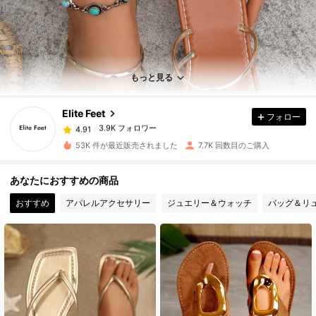
3.9K フォロワー
4.91
もっと見る
3.9K フォロワー
4.91
Elite Feet
フォロー
3.9K フォロワー
4.91
m***0
は
1日前
に購入しました
53K 件が最近販売されました
7.7K 回数目のご購入
3.9K フォロワー
4.91
あなたにおすすめの商品
おすすめ
アパレルアクセサリー
ジュエリー＆ウォッチ
バッグ＆リ
3.9K フォロワー
4.91
3.9K フォロワー
4.91
3.9K フォロワー
4.91