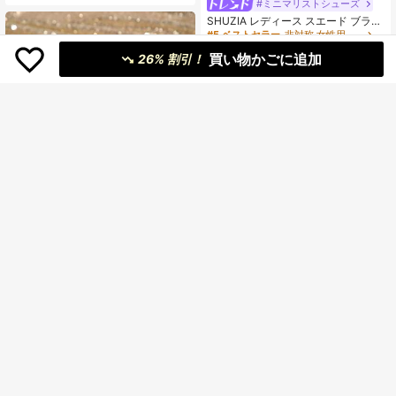
#ミニマリストシューズ
ディース フラット ビーチサンダル、
SHUZIA レディース スエード ブラッ
フレンチストリートスタイル スウィ
ク ゴールドアクセントリング付きつ
#5 ベストセラー
非対称 女性用サンダル
ート ブラック アウトドア マルチフ
ま先サンダル - ファッショナブルで
ァンクション 滑り止め スライドサン
80+ sold
買い物かごに追加
ハイクオリティな優雅さ
26% 割引！
ダル、室内用 レディース スリッパ
1,059
¥
-30%
残り3日
5
夏新作 レディース フラットサンダル
ファッション ラインストーン トング
1,297
¥
サンダル 快適 フラット レディース
ビーチシューズ ドレスに合わせられ
る エレガントなレディースシュー
4
ズ、ビーチサンダル
Styleloop
Styleloop ベージュ 編み込み ボヘミ
アン調 レディース カジュアル、ホリ
#1 ベストセラー
ブレード 女性用サンダル