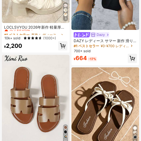
5
#1 ベストセラー
真珠 レディース サンダル
売り切れ間近！
LOCLSVYOU 2026年新作 軽量厚底
シャーリングファッションハイヒー
#1 ベストセラー
#1 ベストセラー
真珠 レディース サンダル
真珠 レディース サンダル
Dazy
ルサンダル、身長アップサンダル、
売り切れ間近！
売り切れ間近！
10k+ sold
(1000+)
オールシーズン対応プラスサイズレ
DAZY レディース サマー 新作 滑り
#1 ベストセラー
真珠 レディース サンダル
2,200
ディースサンダル、快適で美しくセ
止め 厚底 ビーチサンダル、ウェッジ
#1 ベストセラー
¥0-¥700 レディース サンダル
¥
売り切れ間近！
クシーな低価格レディースサンダ
ハイヒール トングフリップフロッ
700+ sold
ル、ハイヒール、ウェッジサンダ
プ、ビーチウェディング、旅行に最
664
ル、カジュアルサンダル、スポーツ
適
¥
-17%
サンダル、バンケットシューズ、パ
ーティシューズ、ダンスシューズ、
グリッターシューズ、アウトドアカ
ントリーバケーションシューズ、ビ
ーチシューズ、ランニングシュー
ズ、ハイキングシューズ、ウォータ
ーシューズ、チャンキーヒールサン
ダル、ホリデーシューズ、ファッシ
ョンサンダル、パールラインストー
ン装飾レースメッシュスクエアト
ゥ、シック&エレガント
10