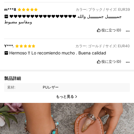
m***8
カラー: ブラック / サイズ: EUR39
❤️❤️❤️❤️❤️❤️❤️❤️❤️❤️❤️❤️❤️❤️❤️❤️
والله
جميييييييل
جميييييييل
ومقاسو
مضبوط
役に立つ
(0)
Y***.
カラー: ゴールド / サイズ: EUR40
Hermoso
!!
Lo
recomiendo
mucho
.
Buena
calidad
役に立つ
(0)
製品詳細
素材:
PUレザー
もっと見る