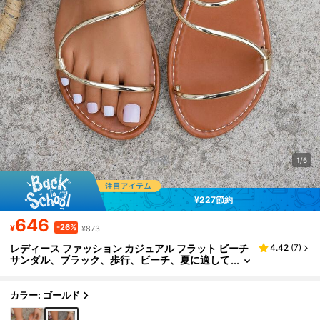
1/6
¥227節約
646
-26%
¥
¥873
レディース ファッション カジュアル フラット ビーチ
4.42
(
7
)
サンダル、ブラック、歩行、ビーチ、夏に適して
います
カラー: ゴールド