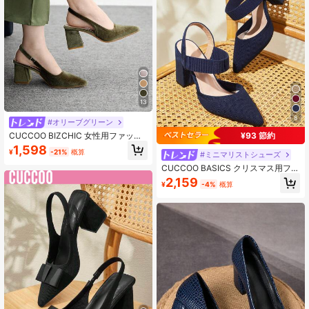
13
8
#オリーブグリーン
CUCCOO BIZCHIC 女性用ファッシ
¥93 節約
ョンベルベット素材バックストラッ
1,598
¥
-21%
概算
プ厚底ヒールポインテッドトゥPUレ
#ミニマリストシューズ
ザーフォーマルグリーンシューズ、
CUCCOO BASICS クリスマス用ファ
仕事、パーティー、休暇に適してい
ッション 多用途 ミニマリスト ソリ
2,159
ます
¥
-4%
概算
ッドカラー ハイヒールサンダル