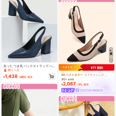
11
尖った つま先 バックストラップ ハ
¥71 節約
イヒール、エレガント、パーティー
残り 1 点
用
#5 ベストセラー
スプライシング 女性用パンプス
1,438
¥
-46%
概算
80+ sold
2,087
¥
-3%
概算
CUCCOO BASICS