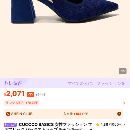
1/5
2,071
-3%
¥
¥2,141
ランダム割引 ¥70 OFF
入会後
¥104
OFF
CUCCOO BASICS 女性ファッション フ
4.88
(
1000+
)
ァブリック バックストラップ チャンキーヒ