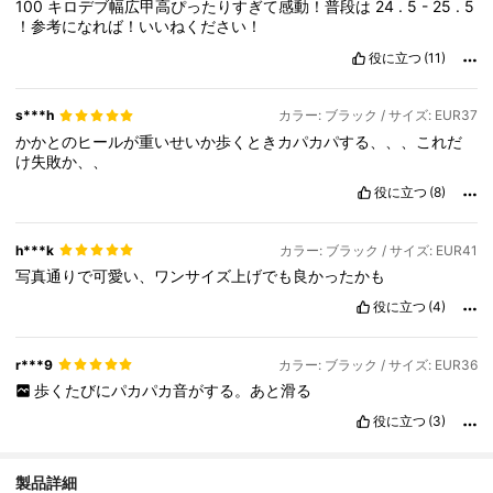
100
キロデブ幅広甲高ぴったりすぎて感動！普段は
24
.
5
-
25
.
5
！参考になれば！いいねください！
役に立つ
(11)
s***h
カラー: ブラック / サイズ: EUR37
かかとのヒールが重いせいか歩くときカパカパする、、、これだ
け失敗か、、
役に立つ
(8)
h***k
カラー: ブラック / サイズ: EUR41
写真通りで可愛い、ワンサイズ上げでも良かったかも
役に立つ
(4)
r***9
カラー: ブラック / サイズ: EUR36
歩くたびにパカパカ音がする。あと滑る
役に立つ
(3)
213K フォロワー
4.91
製品詳細