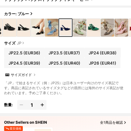
ール 尖った つま先 PUレザー通勤用スリン
グバックシューズ、デート、パーティー、バケ
ーションに適しています
カラー: ブルー
サイズ
JP
JP22.5
(EUR36)
JP23.5
(EUR37)
JP24
(EUR38)
JP24.5
(EUR39)
JP25.5
(EUR40)
JP26
(EUR41)
サイズガイド
「JP」で始まるサイズ（例：JP25）は日本ユーザー向けのサイズ表記で
す。商品に表記されているサイズタグなどの箇所には海外のサイズ表記が使
われています。予めご了承ください。
数量:
Other Sellers on SHEIN
全1商品を確認
最安価格