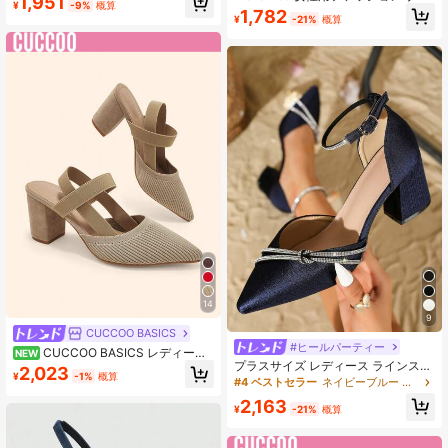
1,951
¥
-9%
概算
ウン 尖った つま先 スリッポン パン
スサイズ、多用途のスエードパンプ
1,782
¥
-21%
概算
プス、自宅、オフィス、旅行、カジ
ス、セクシー、ローカット、レディ
ュアル、ヴィンテージ、多用途、快
ースシューズ
適な靴
14
9
CUCCOO BASICS
#ヒールパーティー
CUCCOO BASICS レディース
NEW
プラスサイズ レディース ラインスト
シューズ ミニマリスト ポインテッド
2,023
¥
-1%
概算
ーン装飾 ファッションネイビーブル
トゥ エレガント バケーション チャ
#4 ベストセラー
ネイビーブルー レディースパンプス
ー ハイヒールパンプス、チャンキー
ンキーヒール ブラック スリングバッ
2,163
ヒール、ポインテッドトゥ、エレガ
ク パンプス エレガント 春靴
¥
-21%
概算
ントで快適なオフィススタイルシュ
ーズ