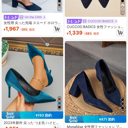
15
13
On the 24th
CUCCOO BASICS
女性用 尖った先端 スエード ホロウ
CUCCOO BASICS 女性ファッション
アウト リボン付き チャンキーヒール
1,967
¥
-21%
概算
ブラック生地 リボン ポインテッドト
パンプス、デイリー、仕事、ビジネ
1,339
¥
-38%
概算
ゥ ブロックヒール パンプス クリス
ス、フォーマルなどに活躍、ブラッ
マス用
ク、プラスサイズ、母の日ギフト
16
¥193 節約
¥471 節約
2023年新作 尖った つま先 ハイヒー
MonaNise 女性用ファッション ブラ
ル、疲れにくい、仕事&通勤用、プラ