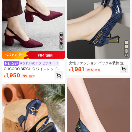
4
¥64 節約
34
女性ファッション バックル装飾 無地
#きれいめアクセサリー
快適 多用途 尖った つま先 ハイヒー
1,981
CUCCOO BIZCHIC ワインレッドの
¥
-21%
概算
ルパンプス、オールシーズン使用可
スエード調ハイヒールパンプス レデ
1,950
能、エレガント
¥
-3%
概算
ィース