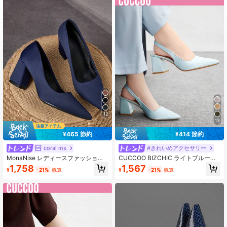
213K フォロワー
4.91
213K フォロワー
4.91
213K フォロワー
4.91
12
13
¥465 節約
¥414 節約
coral ms
#きれいめアクセサリー
MonaNise レディースファッション
CUCCOO BIZCHIC ライトブルーの
ブラウン ホーム&オフィスウェア パ
サテン素材 尖っ たつま先 厚手のヒ
1,758
1,567
¥
-21%
概算
¥
-21%
概算
ンプス、カジュアルで多用途なプレ
ールパンプス、通勤、デート、パー
ミアム感のあるシューズ、バケーシ
ティ、イベントに適しています
ョン、旅行、ショッピング、カード
ホルダー