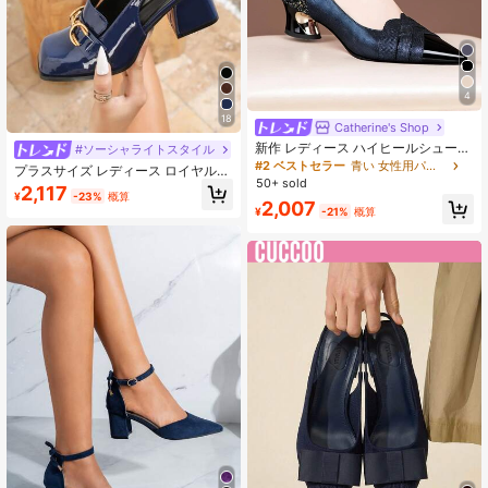
4
18
Catherine's Shop
新作 レディース ハイヒールシューズ
#ソーシャライトスタイル
ブルー、ブラック、アプリコット、
#2 ベストセラー
青い 女性用パンプス
プラスサイズ レディース ロイヤルブ
カーキ、シルバーカラー グリッター
50+ sold
ルー メタリックバックル ハイヒール
2,117
デコレーション付き
¥
-23%
概算
パンプス、チャンキーヒール スクエ
2,007
¥
-21%
概算
アトゥ メリージェーンスタイル、エ
レガントで快適なオフィスシューズ