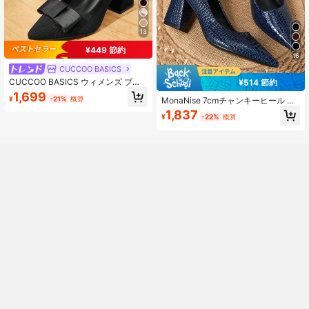
13
¥449 節約
16
CUCCOO BASICS
CUCCOO BASICS ウィメンズ ブラ
¥514 節約
ックファブリック リボン尖頭ブロッ
1,699
¥
-21%
概算
MonaNise 7cmチャンキーヒール レ
クヒールパンプス
ディース ポインテッドトゥ ファッシ
1,837
¥
-22%
概算
ョンシューズ、パーティー、カジュ
アル、フォーマルなどさまざまなシ
ーンで活躍