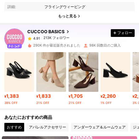
詳細:
フライングウィービング
213K フォロワー
4.91
もっと見る
CUCCOO BASICS
フォロー
213K フォロワー
4.91
t***9
は
1日前
に購入しました
290K 件が最近販売されました
98K 回数目のご購入
213K フォロワー
4.91
213K フォロワー
4.91
213K フォロワー
4.91
1,383
1,833
1,705
2,260
2
¥
¥
¥
¥
¥
38% OFF
21% OFF
21% OFF
1% OFF
3% 
213K フォロワー
4.91
あなたにおすすめの商品
おすすめ
アパレルアクセサリー
アンダーウェア＆ルームウェア
ジ
213K フォロワー
4.91