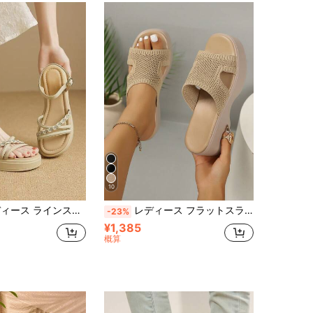
10
 ローマンサンダル ウェッジヒール バックレス バックル オープントゥ ソフトソール 厚底 カジュアルスライド
レディース フラットスライドサンダル 厚底 カジュアル 快適 夏新作 スリッポンサンダル 布製 伸縮性 スクエアトゥ ファッションシューズ 無地 アプリコット ビーチスリッパ レトロ 厚底スライド
-23%
¥1,385
概算