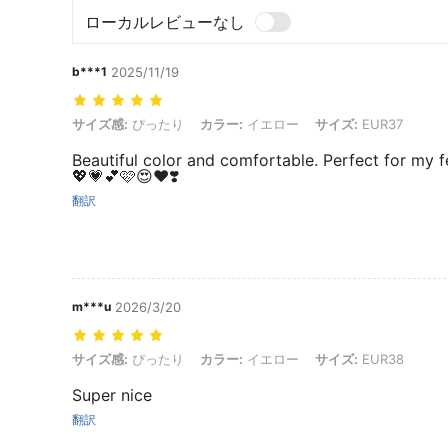
ローカルレビューなし
b***1
2025/11/19
サイズ感: ぴったり, カラー: イエロー, サイズ: EUR37
サイズ感:
ぴったり
カラー:
イエロー
サイズ:
EUR37
Beautiful color and comfortable. Perfect for my f
💖💗💕🩷😍❤️❣️
翻訳
m***u
2026/3/20
サイズ感: ぴったり, カラー: イエロー, サイズ: EUR38
サイズ感:
ぴったり
カラー:
イエロー
サイズ:
EUR38
Super nice
翻訳