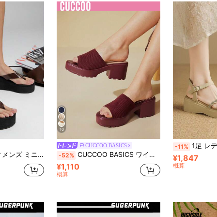
10
1足 レディース ラインストーン付き細ストラップ 厚底
CUCCOO BASICS
-11%
スト トングストラップ 厚底サンダル
CUCCOO BASICS ワインレッドファブリック 女性用 ハイヒールミュール スリッパ、快適なスリッポン カジュアル/仕事/パーティー用
-52%
¥1,847
¥1,110
概算
概算