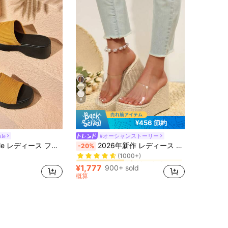
8
¥456 節約
ole
#オーシャンストーリー
ビジネスカジュアル 女性用サンダル
#1 ベストセラー
ァッショナブル 厚底 ウェッジサンダル、デイリーウェアに使いやすい
2026年新作 レディース 透明クリアストラップ プラットフォームウェッジスライドサンダル オープントゥ スリッポン 厚底 ハイソール 夏用 ビーチ ウォーキングシューズ
-20%
(1000+)
ビジネスカジュアル 女性用サンダル
ビジネスカジュアル 女性用サンダル
#1 ベストセラー
#1 ベストセラー
(1000+)
(1000+)
¥1,777
900+ sold
ビジネスカジュアル 女性用サンダル
#1 ベストセラー
概算
(1000+)