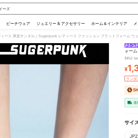
イーズ
 and down arrow keys to navigate search 検索履歴 and 人気ワード. Press Enter to 
ビーチウェア
ジュエリー & アクセサリー
ホーム＆インテリア
メ
ディース 厚底サンダル
Sugerpunk レディース ファッション プラットフォーム 
/
ォーム
SKU: s
1,
¥
PR
ランダム
送
サイ
JP2