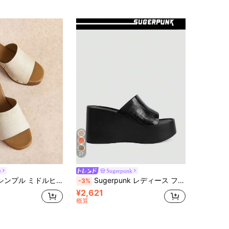
27
e
Sugerpunk
 職場 通勤 気品 女性用 スロープヒール プラットフォームサンダル サンダル スリッパ デート エレガントドレス バンケット
Sugerpunk レディース ファッション プラットフォーム ウェッジサンダル、2000年代スタイル 夏靴
-3%
¥2,621
概算