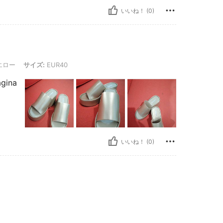
いいね！ (0)
イズ: EUR40
エロー
サイズ:
EUR40
ágina
いいね！ (0)