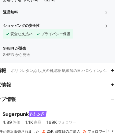
返品無料
ショッピングの安全性
安全な支払い
プライバシー保護
SHEIN が販売
SHEIN から発送
情報
ポリウレタン,なし,父の日,感謝祭,教師の日,ハロウィン,バレンタインデー
4.89
1.1K
169K
ズ情報
ップ情報
4.89
1.1K
169K
Sugerpunk
4.89
1.1K
169K
評価
商品
フォロワー
s***5
は
1日前
に購入しました
K 件が最近販売されました
25K 回数目のご購入
フォロワー数急増 14%