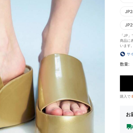
JP2
JP2
「JP
商品に
います
サ
数量:
購入で
お