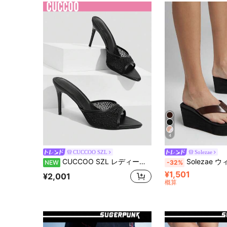
4
CUCCOO SZL
Solezae
CUCCOO SZL レディース ファッショナブルでセクシーなポインテッドトゥ メッシュ生地 ラインストーン装飾 細身ヒール ハイヒール
Solezae ウィメンズ ミニマリ
NEW
-32%
¥1,501
¥2,001
概算