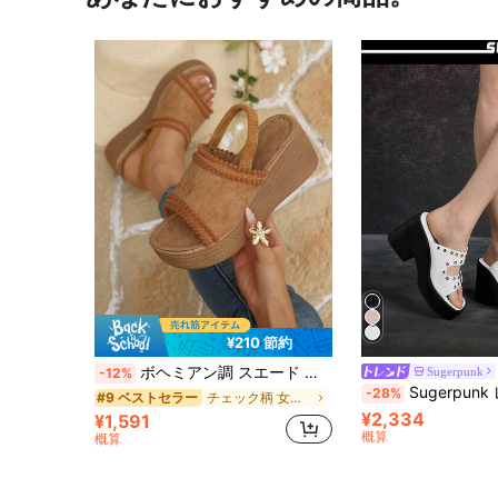
¥210 節約
ボヘミアン調 スエード プラットフォームウェッジサンダル レディース、フリンジ装飾アンクルストラップ、ビーチ、ホリデー、カジュアルウェア、夏靴
Sugerpunk
-12%
Sugerpunk レディース ヒールサンダル~ 夏 ヨーロッパ・アメリカ新作 ウィローネイルバックル ファ
-28%
チェック柄 女性用サンダル
#9 ベストセラー
¥2,334
¥1,591
概算
概算