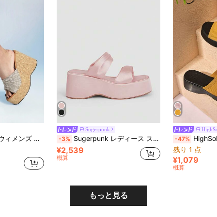
Sugerpunk
HighS
ベット プラットフォーム ウェッジサンダル
Sugerpunk レディース スパイクバックル ラメヒール プラットフォームサンダル
HighSole レディース フ
-3%
-47%
¥2,539
残り 1 点
概算
¥1,079
概算
もっと見る