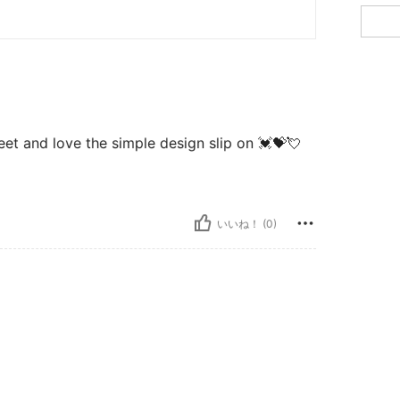
eet and love the simple design slip on 💓💝💘
いいね！ (0)