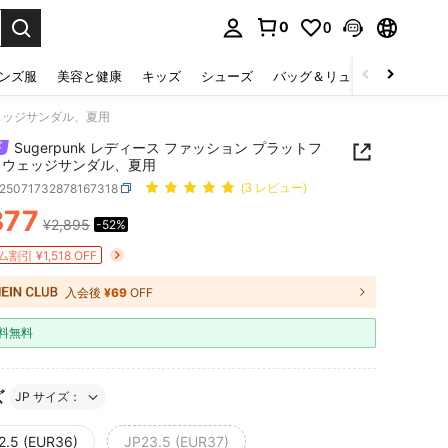
0
0
select.
ンズ服
美容と健康
キッズ
シューズ
バッグ＆リュック
下着＆
ウェッジサンダル、夏用
Sugerpunk レディース ファッション プラットフ
 ウェッジサンダル、夏用
x25071732878167318
(3 レビュー)
377
¥2,895
-52%
ICE AND AVAILABILITY
割引 ¥1,518 OFF
入会後
¥69
OFF
料無料
ズ
JP サイズ：
2.5 (EUR36)
JP23.5 (EUR37)