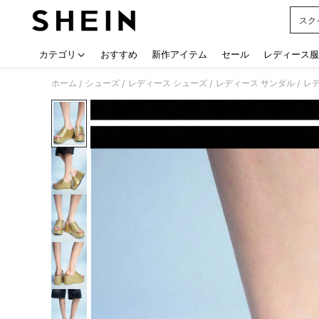
スク
Use up
カテゴリ
おすすめ
新作アイテム
セール
レディース服
ホーム
シューズ
レディース シューズ
レディース サンダル
レ
/
/
/
/