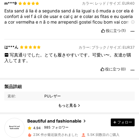
m***9
カラー: レッド / サイズ: EUR40
Esta
sand
á
lia
é
a
segunda
sand
á
lia
igual
s
ó
muda
a
cor
ela
é
confort
á
vel
f
á
cil
de
usar
e
cal
ç
ar
e
colar
as
fitas
e
eu
queria
a
cor
vermelha
e
n
ã
o
me
arrependi
gostei
ficou
bom
vai
com
tudo
役に立つ
(1)
は***ん
カラー: ブラック / サイズ: EUR37
写真通りでした。とても履きやすいです。可愛い〜。友達が購
入してます。
役に立つ
(0)
製品詳細
985 フォロワー
4.94
素材:
PUレザー
もっと見る
985 フォロワー
4.94
Beautiful and fashionable
フォロー
985 フォロワー
4.94
23K 件が最近販売されました
5.5K 回数目のご購入