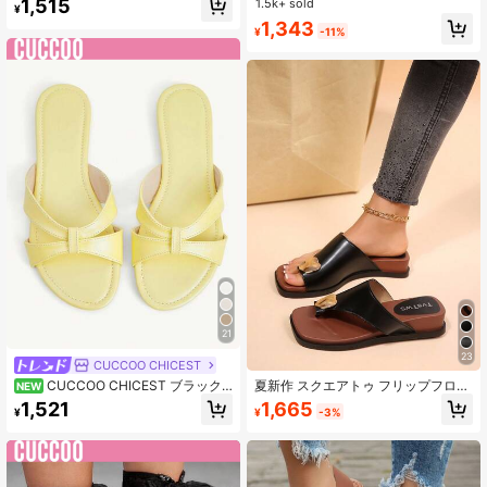
1,515
1.5k+ sold
¥
985 フォロワー
4.94
1,343
¥
-11%
21
23
CUCCOO CHICEST
CUCCOO CHICEST ブラック
夏新作 スクエアトゥ フリップフロッ
NEW
クロスストラップサンダル レディー
プ レディース、多用途 滑り止め ソ
1,665
1,521
¥
-3%
¥
ス シンプル 韓国風 フラット底 スリ
フトソール スリッポンサンダル ビー
ッパ 夏用 滑り止め ソフトソール
チ、ウェッジヒール、バケーショ
ン、サンダル、フラット