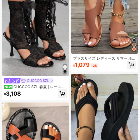
プラスサイズ レディース サマー ホ
ロウアウト オープントゥ フラットフ
1,079
¥
-2%
ォーム サンダル、通気性のあるフッ
ク&ループ装飾 フラット ビーチ スラ
イド スリッパ、ビーチサンダル
CUCCOO SZL
CUCCOO SZL 春夏 | レース刺
NEW
繍 + リボン + オープントゥデザイン
3,108
¥
| ポインテッドトゥ | フェアリーロリ
ータスタイル | メッシュ + レース生
地 | ホローハイヒールブーツ | Co