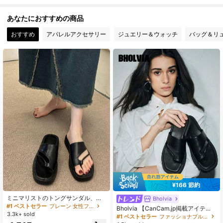
985 フォロワー
4.94
あなたにおすすめの商品
おすすめ
アパレルアクセサリー
ジュエリー＆ウォッチ
バッグ＆リ
985 フォロワー
4.94
985 フォロワー
4.94
985 フォロワー
4.94
985 フォロワー
4.94
985 フォロワー
4.94
¥166 節約
985 フォロワー
ミニマリストのトングサンダル、フ
4.94
Bholvia
ァッションサンダル、春夏のアウト
#1 ベストセラー
プレーン 女性フラットサンダル
Bholvia 【CanCam.jp掲載アイテ
フィット
3.3k+ sold
ム】女性 ミニマリストトングサンダ
#1 ベストセラー
ファッショナブル 女性フラットサンダル
ル、ファッションサンダル