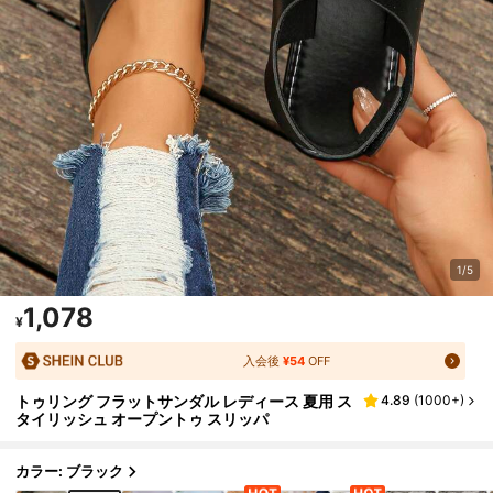
1/5
1,078
¥
入会後
¥54
OFF
トゥリング フラットサンダル レディース 夏用 ス
4.89
(
1000+
)
タイリッシュ オープントゥ スリッパ
カラー: ブラック