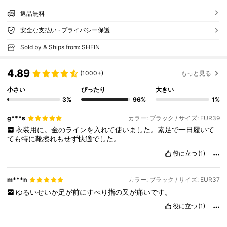
返品無料
安全な支払い · プライバシー保護
Sold by & Ships from: SHEIN
4.89
(1000+)
もっと見る
小さい
ぴったり
大きい
3%
96%
1%
g***s
カラー: ブラック / サイズ: EUR39
衣装用に。金のラインを入れて使いました。素足で一日履いて
ても特に靴擦れもせず快適でした。
役に立つ
(1)
m***n
カラー: ブラック / サイズ: EUR37
ゆるいせいか足が前にすべり指の又が痛いです。
役に立つ
(1)