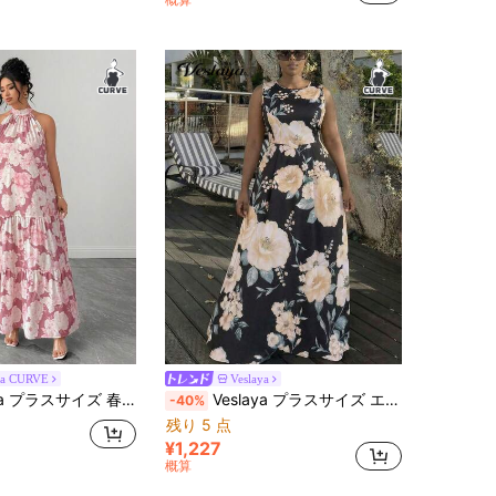
ga CURVE
Veslaya
ローラルプリントデザイン ホルターネック ノースリーブ シンプル ルーズ ロング マキシドレス レディース
Veslaya プラスサイズ エレガントな花柄 ノースリーブ ドレス、夏
-40%
残り 5 点
¥1,227
概算