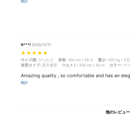
翻訳
N***I
2025/11/11
サイズ感: ぴったり, 身長: 164 cm / 65 in, 重さ: 100 kg / 220 lbs, ヒ
サイズ感:
ぴったり
身長:
164 cm / 65 in
重さ:
100 kg / 220
体型タイプ:
長方形型
ウエスト:
109 cm / 43 in
カラー:
グリ
Amazing quality , so comfortable and has an ele
翻訳
他のレビュー