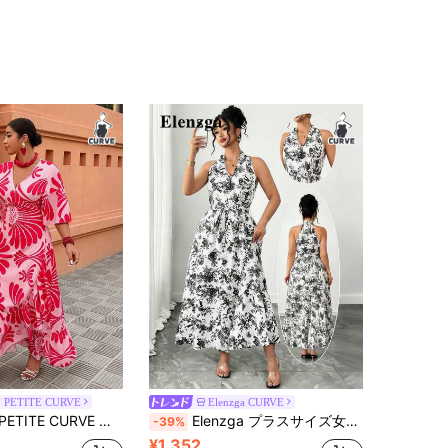
 PETITE CURVE
Elenzga CURVE
ップ クロス フリル フローラルプリント カジュアル バケーション トップス、おしゃれなドレス アウトフィット用
Elenzga プラスサイズ女性夏Vネックノースリーブドレス、ミニマリストスケッチプリント、エレガントなフローラルプラスサイズドレス、女性のビーチホリデーアウトフィット、プラスサイズホワイトドレス、春、バレンタインデー、パーティー、ウェディングゲスト、卒業式、バケーション、女性のエレガントドレス、女性のカジュアルドレス、フォーマルドレス、女性のアウトゴーイングアウトフィット、女性のバケーションドレス、ロングドレス、カジュアルホワイトフローラルドレス、女性のホルターネックドレス、エレガントな夏のドレス
-39%
¥1,352