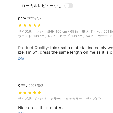
ローカルレビューなし
j***a
2025/4/7
サイズ感: 小さい, 身長: 166 cm / 65 in, 重さ: 114 kg / 251 lbs, 体型
サイズ感:
小さい
身長:
166 cm / 65 in
重さ:
114 kg / 251 l
ウエスト:
108 cm / 43 in
ヒップ:
138 cm / 54 in
カラー:
マ
Product Quality
:
thick satin material incredibly w
ize. I’m 5’4, dress the same length on me as it is 
翻訳
C***y
2025/6/2
サイズ感: ぴったり, カラー: マルチカラー, サイズ: 1XL
サイズ感:
ぴったり
カラー:
マルチカラー
サイズ:
1XL
Nice dress thick material