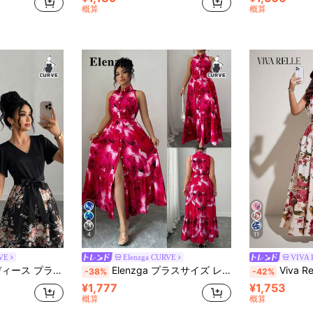
概算
概算
4
11
RVE
Elenzga CURVE
VIVA 
ク フローラルプリントドレス、フィットロングドレス、シンプルで快適なプリント バケーション ホリデー 春ドレス、レディース プリントドレス
Elenzga プラスサイズ レディース 春夏 タイダイ カラーブロック 大柄フラワープリント ノースリーブシャツワンピース ベルト付き フロントボタン開閉 エレガントでファッショナブル オフィス カジュアル デイリー着用に
Viva Relle プラスサイズ レディース 春夏 小花柄 マキシワンピース、ホルターネック
-38%
-42%
¥1,777
¥1,753
概算
概算