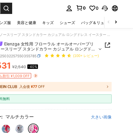
0
0
select.
ンズ服
美容と健康
キッズ
シューズ
バッグ＆リュック
下着＆
Elenzga 女性用 フローラル オールオーバープリント ノースリーブ スタンドカラー カジュアル ロングドレス イースター 衣装
Elenzga 女性用 フローラル オールオーバープリ
ノースリーブ スタンドカラー カジュアル ロングドレ
ースター 衣装
z25032257550355785
(100+ レビュー)
531
¥2,540
-40%
ICE AND AVAILABILITY
割引 ¥1,009 OFF
入会後
¥77
OFF
料無料
:
マルチカラー
大きい画像