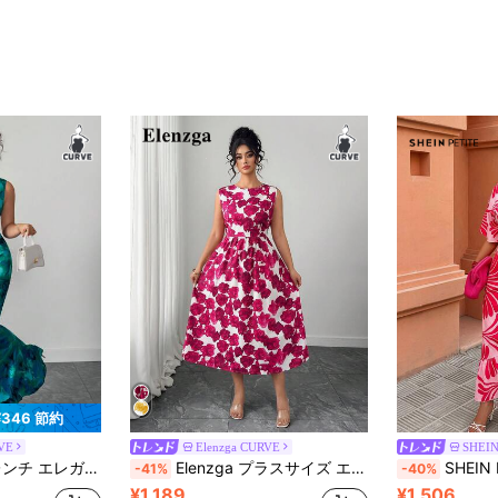
¥346 節約
RVE
Elenzga CURVE
SHEIN
スト絞り上品カジュアル ロングドレス、軽量ラッフルヘム Aラインフローラルプリントのサマードレス
Elenzga プラスサイズ エレガントなラウンドネック ディジーフローラル ノースリーブ フレアードレス ピンクローズプリントドレス ノースリーブ フローラルプリント ミディドレス ティーパーティードレス レディースドレス ミディフローラルミディドレス レディース春服 春ドレス エレガントドレス レディース バケーションアウトフィット レディース夏ホリデーアウトフィット
SHEIN PETITE CURVE レディース ラ
-41%
-40%
¥1,189
¥1,506