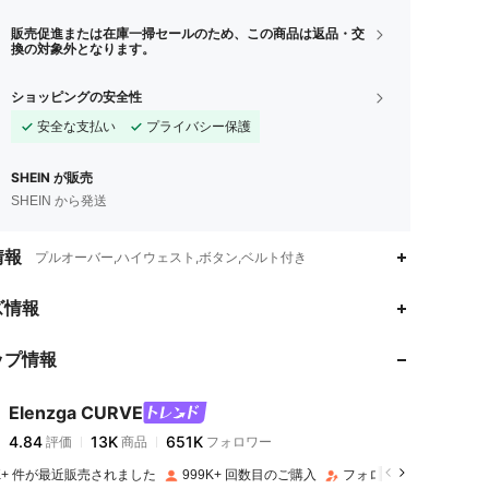
販売促進または在庫一掃セールのため、この商品は返品・交
換の対象外となります。
ショッピングの安全性
安全な支払い
プライバシー保護
SHEIN が販売
SHEIN から発送
情報
プルオーバー,ハイウェスト,ボタン,ベルト付き
4.84
13K
651K
ズ情報
ップ情報
4.84
13K
651K
Elenzga CURVE
4.84
13K
651K
評価
商品
フォロワー
s***8
は
1日前
に購入しました
9K+ 件が最近販売されました
999K+ 回数目のご購入
フォロワー数急増 15%