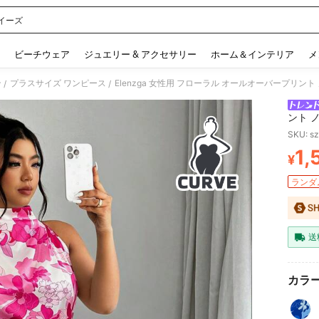
イーズ
 and down arrow keys to navigate search 検索履歴 and 人気ワード. Press Enter to 
ビーチウェア
ジュエリー & アクセサリー
ホーム＆インテリア
メ
ン
プラスサイズ ワンピース
/
/
ント 
ス イ
SKU: s
1,
¥
PR
ランダム
送
カラー