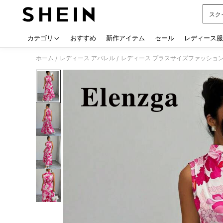
スク
Use up
カテゴリ
おすすめ
新作アイテム
セール
レディース服
ホーム
レディース アパレル
レディース プラスサイズファッショ
/
/