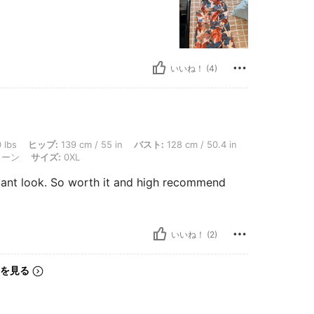
いいね！ (4)
ップ: 139 cm / 55 in, バスト: 128 cm / 50.4 in, 体型タイプ: 長方形型, ウエスト: 109 
 lbs
ヒップ:
139 cm / 55 in
バスト:
128 cm / 50.4 in
ーン
サイズ:
0XL
gant look. So worth it and high recommend
いいね！ (2)
を見る