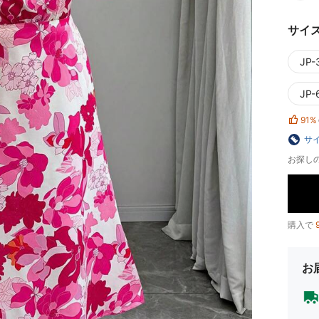
サイ
JP-
JP-
91%
サ
お探し
購入で
お