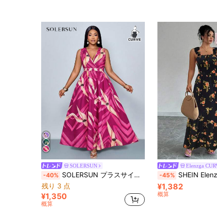
SOLERSUN
Elenzga CU
SOLERSUN プラスサイズ レディース ノースリーブ フローラル柄 ウエスト伸縮 マキシワンピース 夏のバカンスや日常着に
SHEIN Elenzya プラスサイズ レディース ローズ フローラル プリント スクエアネック フリルスリーブ ウエストリボン オープンバック リボン
-40%
-45%
残り 3 点
¥1,382
概算
¥1,350
概算