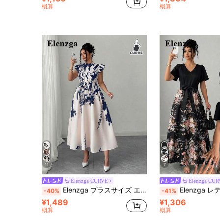
概算
概算
11
7
Elenzga CURVE
Elenzga CU
Elenzga プラスサイズ エレガントな花柄プリントマキシドレス ラッフルトリム、リラックスフィット バケーション、ビーチパーティー、カジュアルな集まりに、春夏シーズンに適しています
Elenzga レディース プラスサイズ プリント カラーブロック ブラック&ホワイト カジュアルドレス、ウエスト定義リボンタイ結びドレス、Vネッ
-40%
-41%
¥1,489
¥1,306
概算
概算