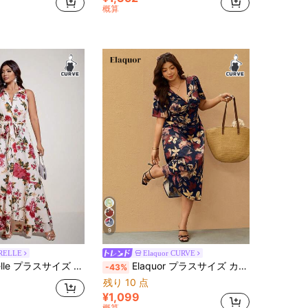
概算
9
RELLE
Elaquor CURVE
、ウエストタイ、フレアスカート、ビーチバケーション、カジュアルデート、旅行撮影に最適、小花柄がスプリング/サマーの雰囲気を演出、ホルターネックデザインで肩と首元をきれいに見せ、ウエストタイ+フロー感のあるスカート
Elaquor プラスサイズ カジュアル バケーション エレガントVネック ウエストシェイプ ドレス
-43%
残り 10 点
¥1,099
概算