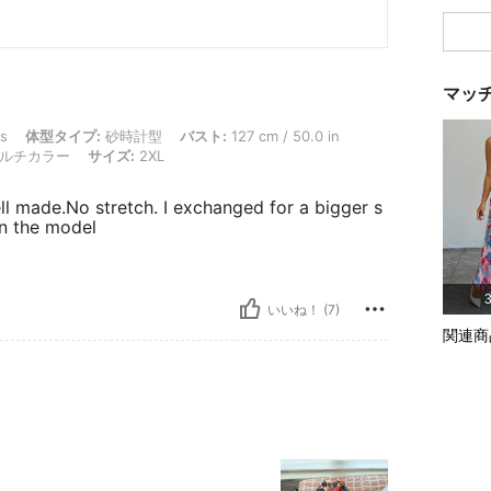
マッ
タイプ: 砂時計型, バスト: 127 cm / 50.0 in, ウエスト: 108 cm / 43 in, ヒップ: 138 c
bs
体型タイプ:
砂時計型
バスト:
127 cm / 50.0 in
ルチカラー
サイズ:
2XL
ell made.No stretch. I exchanged for a bigger s
on the model
いいね！ (7)
関連商