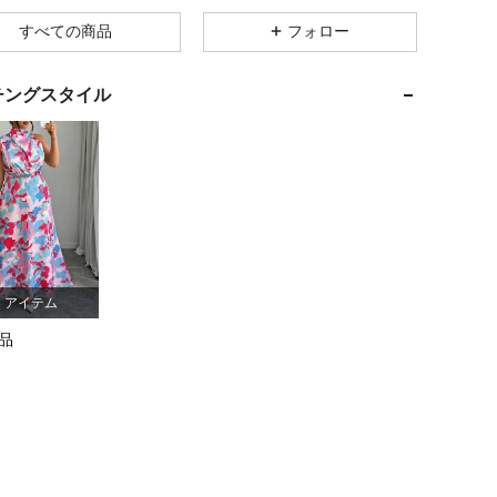
4.84
13K
651K
すべての商品
フォロー
4.84
13K
651K
チングスタイル
4.84
13K
651K
m / 54 in, カラー: マルチカラー, サイズ: 2XL
4.84
13K
651K
4.84
13K
651K
3 アイテム
4.84
13K
651K
品
4.84
13K
651K