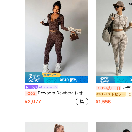
¥519 節約
レディーススポーツセット ハウンドトゥース柄
Dewbera
-30%
残り3日
Dewbera Dewbera レオパード柄 フード付き ジップアップ サムホール付き 長袖スウェットシャツ と 7/8丈レギンス 2点セット スポーツウェア ランニング フィットネス ヨガ
-20%
#10 ベストセラー
¥2,077
¥1,556