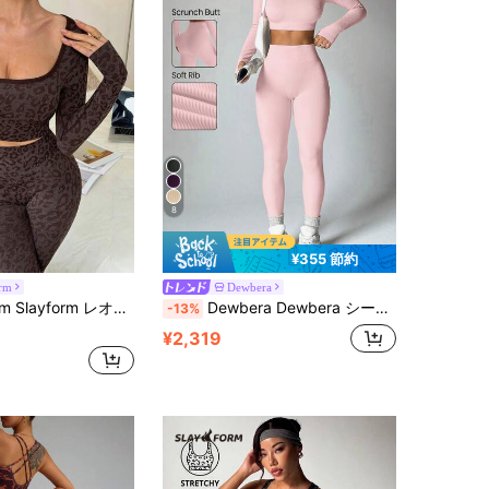
8
¥355 節約
orm
Dewbera
ト、ボディリフト ブラウン ヨガセット、2ピース ワークアウトレギンス ジムウェア レディース、秋 セクシー アスレチック カプリセット
Dewbera Dewbera シームレス 高弾性 レディース 無地 ラウンドネック 長袖トップス ハイウエスト ロングパンツ スポーツスーツ
-13%
¥2,319