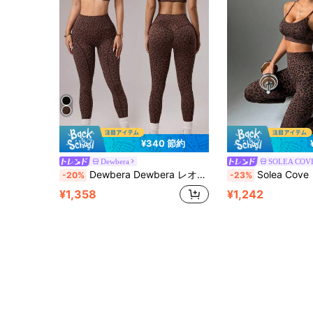
¥340 節約
Dewbera
SOLEA COV
Dewbera Dewbera レオパード柄 スリムフィット スリーブレストップ とクロップドレギンス 2点セット ランニング、フィットネス、ヨガ、ダンス用
Solea Cove レオパード柄 スポーツブラ&レギン
-20%
-23%
¥1,358
¥1,242