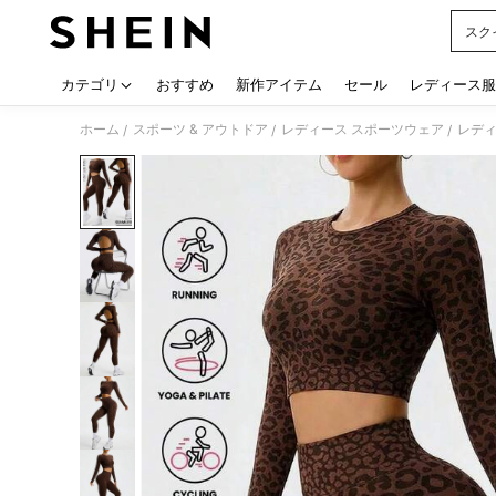
スク
Use up
カテゴリ
おすすめ
新作アイテム
セール
レディース服
ホーム
スポーツ & アウトドア
レディース スポーツウェア
レディ
/
/
/