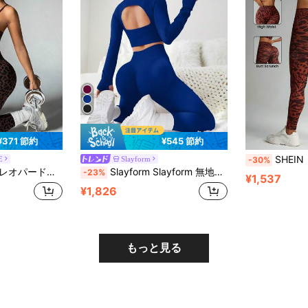
¥371 節約
¥545 節約
SHEIN レオパー
E
Slayform
-30%
スセット ストレッチ性抜群 ワークアウトウィメンズ
Slayform Slayform 無地バックレス 長袖&ロングパンツ シームレス 高弾性 スポーツセット ワークアウト レディースセット レディースレギンスセット
-23%
¥1,537
¥1,826
もっと見る