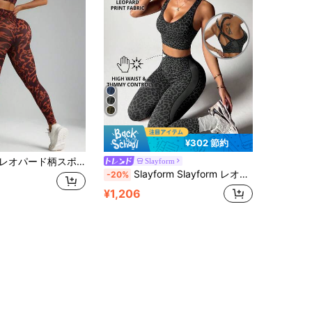
¥302 節約
ド柄スポーツブラ&レギンス 2点セット レディース
Slayform
Slayform Slayform レオパード柄 ツイスト Vネック タンクトップ とレギンス ヨガ ワークアウト ランニング スポーツスーツ 1セット
-20%
¥1,206