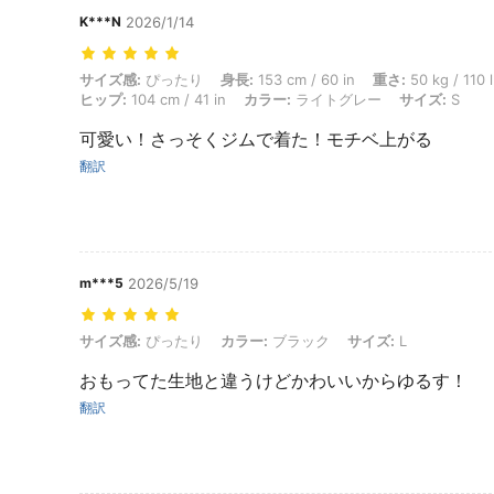
K***N
2026/1/14
サイズ感: ぴったり, 身長: 153 cm / 60 in, 重さ: 50 kg / 110 lbs, バスト
サイズ感:
ぴったり
身長:
153 cm / 60 in
重さ:
50 kg / 110 
ヒップ:
104 cm / 41 in
カラー:
ライトグレー
サイズ:
S
可愛い！さっそくジムで着た！モチベ上がる
翻訳
m***5
2026/5/19
サイズ感: ぴったり, カラー: ブラック, サイズ: L
サイズ感:
ぴったり
カラー:
ブラック
サイズ:
L
おもってた生地と違うけどかわいいからゆるす！
翻訳