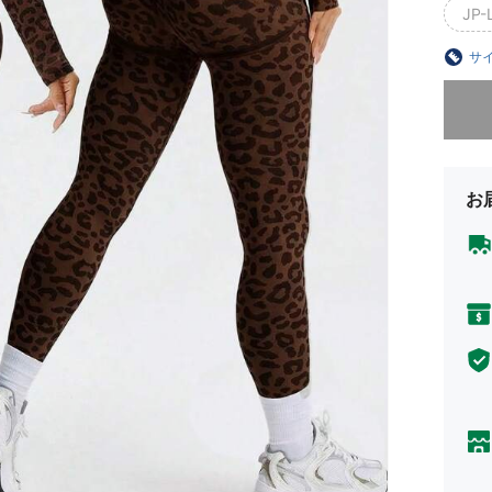
JP-L
サ
申し訳
お