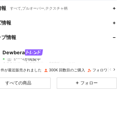
情報
すべて,プルオーバー,テクスチャ柄
ズ情報
4.84
2.5K
210K
ップ情報
4.84
2.5K
210K
Dewbera
s***4
が閲覧中
4.84
2.5K
210K
評価
商品
フォロワー
2M 件が最近販売されました
300K 回数目のご購入
フォロワー数急増 19%
4.84
2.5K
210K
すべての商品
フォロー
4.84
2.5K
210K
4.84
2.5K
210K
4.84
2.5K
210K