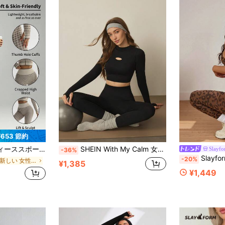
¥653 節約
トップ + フィットネスレギンスセット、ヨガ、デイリーウェア、アウトドアワールドカップファンアウトフィット
SHEIN With My Calm 女性用無地ラウンドネック中空長袖トップとタイトレギンスのカジュアルスポーツウェアセット、デイリーワークアウトに
Slayf
-36%
Slayform レディース 
-20%
に 新しい 女性用スポーツセット
¥1,385
¥1,449