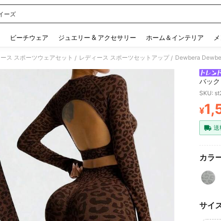
イーズ
 and down arrow keys to navigate search 検索履歴 and 人気ワード. Press Enter to 
ビーチウェア
ジュエリー & アクセサリー
ホーム＆インテリア
メ
ース スポーツウェアセット
レディース スポーツセットアップ
/
/
バック
ーツス
SKU: s
1,
¥
PR
送
カラー
サイ