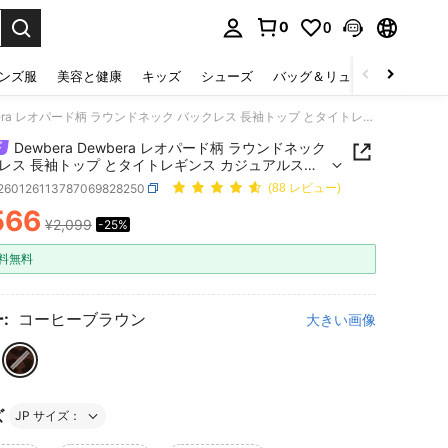
0
0
select.
ンズ服
美容と健康
キッズ
シューズ
バッグ＆リュック
下着＆
Dewbera Dewbera レオパード柄 ラウンドネック バックレス 長袖トップ とタイトレギンス カジュアルスポーツスーツ (レディース)
Dewbera Dewbera レオパード柄 ラウンドネック
レス 長袖トップ とタイトレギンス カジュアルスポ
ーツ (レディース)
t260126113787069828250
(88 レビュー)
566
¥2,099
-25%
ICE AND AVAILABILITY
料無料
:
コーヒーブラウン
大きい画像
ズ
JP サイズ：