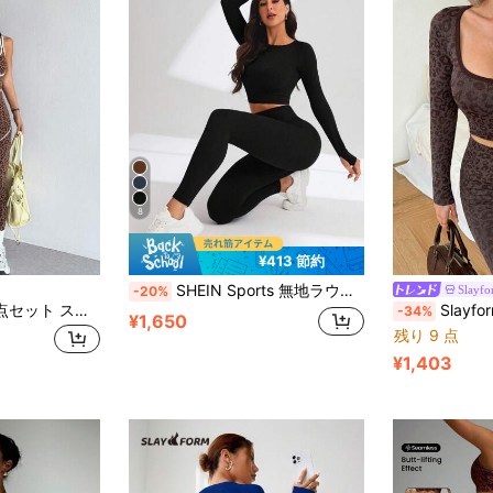
8
¥413 節約
SHEIN Sports 無地ラウンドネック長袖カジュアルミニマルトップ&パンツセット、スポーツウェア ジムセット ワークアウトウーメンセット ウーマンレギンスセット
Slayf
-20%
SHEIN Dewbera 2点セット スポーツウェア シームレス タイト ヨガ フィットネス タンクトップ ハイウエスト カラーブロック ワークアウト ランニング レギンス
Slayform Slayform レオパード柄シームレスセッ
-34%
¥1,650
残り 9 点
¥1,403