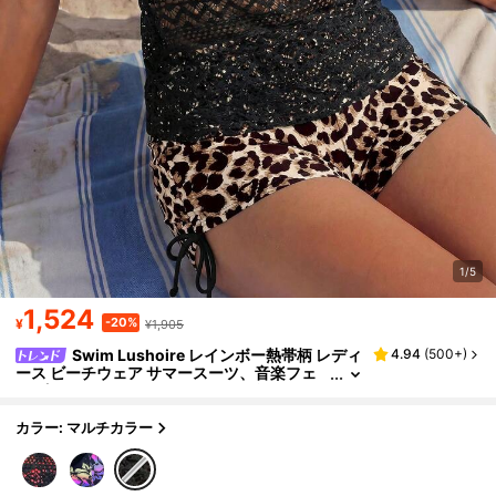
1/5
1,524
-20%
¥
¥1,905
Swim Lushoire レインボー熱帯柄 レディ
4.94
(
500+
)
ース ビーチウェア サマースーツ、音楽フェ
ス ボヘミアンパーティー、スイムタンキニ 2
点セット
カラー: マルチカラー