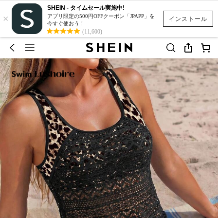
SHEIN - タイムセール実施中!
×
アプリ限定の500円OFFクーポン「JPAPP」を
インストール
今すぐ使おう！
(11,600)