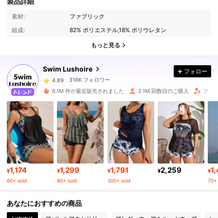
製品詳細
素材:
ファブリック
316K フォロワー
4.89
組成:
82% ポリエステル,18% ポリウレタン
もっと見る
316K フォロワー
4.89
Swim Lushoire
フォロー
316K フォロワー
4.89
6.1M 件が最近販売されました
2.1M 回数目のご購入
フォロ
316K フォロワー
4.89
316K フォロワー
4.89
1,174
1,299
1,791
2,259
1
316K フォロワー
4.89
¥
¥
¥
¥
¥
60+ sold
80+ sold
300+ sold
70+ 
316K フォロワー
4.89
あなたにおすすめの商品