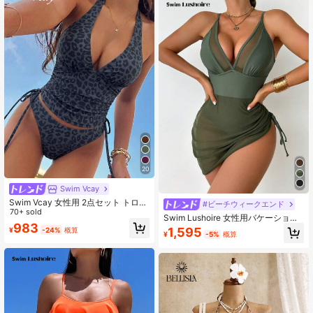
20
Swim Vcay
Swim Vcay 女性用 2点セット トロピ
#ビーチウィークエンド
カル セクシー ヒョウ柄 スパゲッテ
70+ sold
Swim Lushoire 女性用バケーション
ィストラップ トップ タイサイド ビ
983
ソリッドカラースプライシッドメッ
1,595
¥
-24%
概算
キニセット、エレガントなバカンス
¥
-5%
概算
シーサイド絞り紐セクシースパゲッ
ビーチカジュアルアウトフィット、
ティストラップスイミングドレス
バレンタインデーのギフト