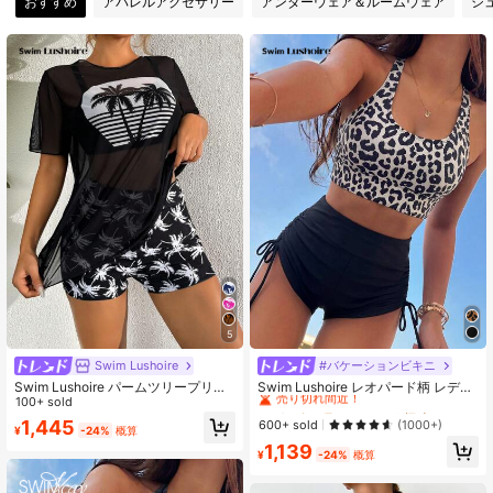
おすすめ
アパレルアクセサリー
アンダーウェア＆ルームウェア
シ
316K フォロワー
4.89
316K フォロワー
4.89
316K フォロワー
4.89
316K フォロワー
4.89
5
Swim Lushoire
#バケーションビキニ
#1 ベストセラー
に ヒョウ柄 女性用ビーチウェア
売り切れ間近！
Swim Lushoire パームツリープリン
Swim Lushoire レオパード柄 レディ
ト レディース サマービーチタンキニ
100+ sold
ース ビキニセット、ファッショナブ
#1 ベストセラー
#1 ベストセラー
に ヒョウ柄 女性用ビーチウェア
に ヒョウ柄 女性用ビーチウェア
2点セット水着 シフォンショート袖
ル サマービーチスイムウェア
1,445
売り切れ間近！
売り切れ間近！
600+ sold
(1000+)
¥
-24%
概算
カバーアップ付き
#1 ベストセラー
に ヒョウ柄 女性用ビーチウェア
1,139
¥
-24%
概算
売り切れ間近！