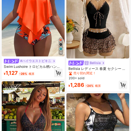
10
#ハイウエストビキニ
Bellisia
Swim Lushoire トロピカル柄ハンカ
Bellisia レディース 春夏 セクシー ビ
チヘムタンキニ水着セット、バスー
1,127
ーチ ビキニ プール バカンス スパゲ
売り切れ間近！
¥
-29%
概算
ツ
ッティストラップ ビキニトップ ブラ
200+ sold
ック + セクシーなヒョウ柄 ダブルフ
1,286
ァブリック ビキニボトム サイドタイ
¥
-24%
概算
+ 柄ラッフルメッシュミニスカート