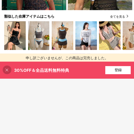
類似した在庫アイテムはこちら
全てを見る
Swim Vcay
Swim Vcay レディース夏用ビーチ豹
柄ホルターネック セクシータンキニ
90+ sold
Swim Lushoire
水着セット
986
¥
-29%
概算
Swim Lushoire レディース サマービ
申し訳ございませんが、この商品は完売しました。
ーチ カラーブロック パームツリープ
60+ sold
リント タンキニトップ&ショーツ水
1,274
¥
-24%
概算
30%OFF＆全品送料無料特典
完売
着セット
登録