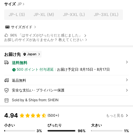
サイズ
JP
JP-L
(S)
JP-XL
(M)
JP-XXL
(L)
JP-3XL
(XL)
サイズガイド
96%
「はサイズがぴったりだと感じました」
お探しのサイズがありませんか？ 教えてください
お届け先
Japan
送料無料
500 ポイント 付与遅延
お届け予定日:
8月15日 - 8月17日
返品無料
安全な支払い · プライバシー保護
Sold by & Ships from: SHEIN
4.94
(500+)
もっと見る
小さい
ぴったり
大きい
3%
96%
1%