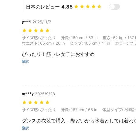
日本のレビュー
4.85
y***i
2025/11/7
サイズ感: ぴったり, 身長: 160 cm / 63 in, 重さ: 62 kg / 137 lbs, 体型
サイズ感:
ぴったり
身長:
160 cm / 63 in
重さ:
62 kg / 137 
ウエスト:
65 cm / 26 in
ヒップ:
105 cm / 41 in
カラー:
ブ
ぴったり！筋トレ女子におすすめ
翻訳
m***y
2025/9/28
サイズ感: ぴったり, 身長: 167 cm / 66 in, 体型タイプ: 砂時計型, カラ
サイズ感:
ぴったり
身長:
167 cm / 66 in
体型タイプ:
砂時計
ダンスの衣装で購入！際どいから水着としては着れなさ
翻訳