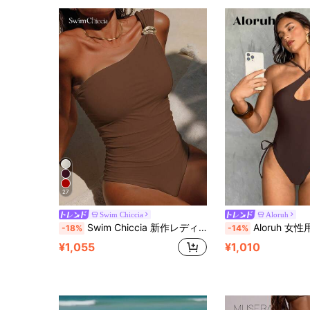
27
Swim Chiccia
Aloruh
Swim Chiccia 新作レディース水着、ニットエレガント無地ホワイトワンショルダー、メタルアクセサリー、ウエストプリーツ、取り外し可能なストラップ、ワンピース
Aloruh 女性用ワンピース水着、エレガントでセクシーな無地クリスクロスバンデージオープンサイドハイスリットワンピース水着
-18%
-14%
¥1,055
¥1,010