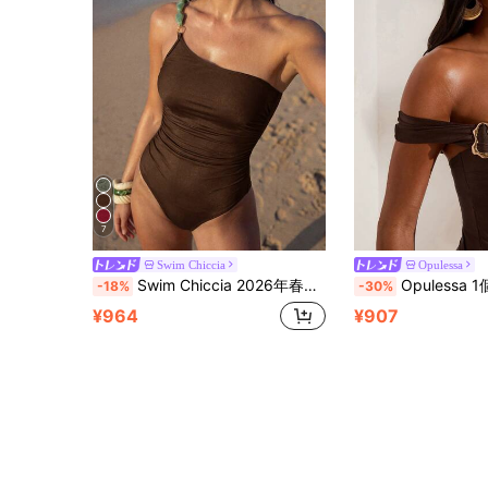
7
Swim Chiccia
Opulessa
Swim Chiccia 2026年春夏 輝くグリーンのセクシーでエレガントなワンピースドレス、カジュアルビーチホリデー用レディースウェア
Opulessa 1個 レディース 無地オフショル
-18%
-30%
¥964
¥907