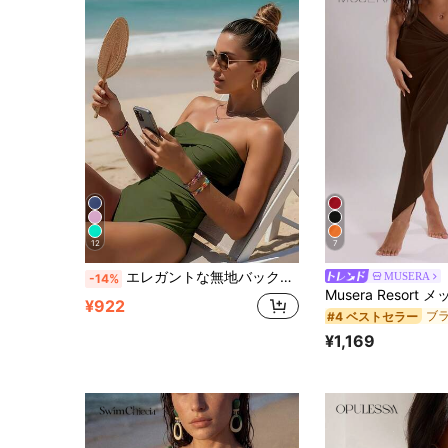
12
7
エレガントな無地バックレスワンピース水着、セクシー & バケーション & ビーチ & 夏 & リゾートウェアに適しています
MUSERA
-14%
¥922
#4 ベストセラー
¥1,169