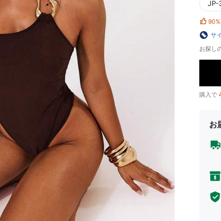
JP-
90%
サ
お探し
購入で
お