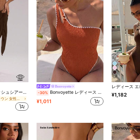
7
Bonvoyette
Musera Resort メッシュシアータイロングサロンカバーアップ、スイミング、バケーション、サマー、ホリデー、ボヘミアン、キュート、セクシー、シンプル、エレガント、ショール、カジュアル、ビーチラップスカート、トラベル、デイリーウェア、ブラウン、春、無地
Bonvoyette レディース レトロ ワンピース水着、ブラウン テクスチャー生地、アシンメトリーショルダー、ホワイト ウェーブトリム、かわいい 夏休み ビーチバケーション、プールパーティー、レイブ、リゾート
-30%
¥1,182
ブラウン 女性用のカバーアップ
¥1,011