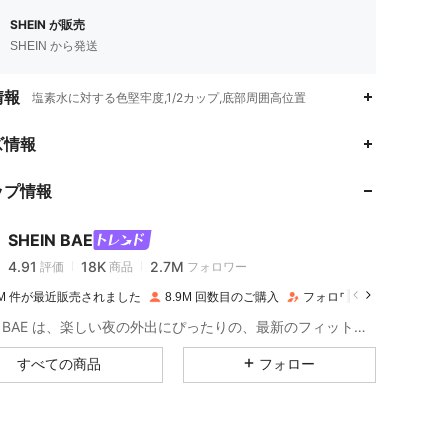
SHEIN が販売
SHEIN から発送
情報
塩素水に対する色堅牢度,1/2カップ,底部周囲高位置
4.91
18K
2.7M
ズ情報
ップ情報
4.91
18K
2.7M
SHEIN BAE
4.91
18K
2.7M
評価
商品
フォロワー
n***7
は
1日前
に購入しました
.9M 件が最近販売されました
8.9M 回数目のご購入
フォロワー数急増 11%
4.91
18K
2.7M
SHEIN BAE は、楽しい夜の外出にぴったりの、最新のフィット感溢れるスタイルをご提供します。
すべての商品
フォロー
4.91
18K
2.7M
4.91
18K
2.7M