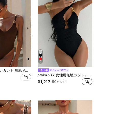
7
レディース エレガント 無地 Vネック セクシー メタルリング装飾 ワンピース水着、高弾性素材 ビーチ&リゾート向け、春/夏バケーション ブラウン
Swim SXY
Swim SXY 女性用無地カットアウトワンピース水着、丸環接続、バケーション向けのセクシーデザイン
¥1,217
50+ sold