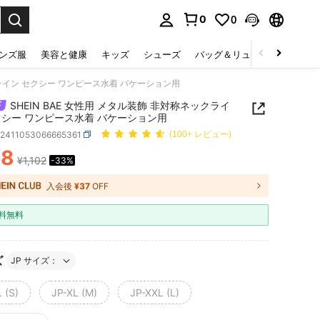
0
0
select.
ンズ服
美容と健康
キッズ
シューズ
バッグ＆リュック
下着＆
ックライン セクシー ワンピース水着 バケーション用
SHEIN BAE 女性用 メタル装飾 非対称ネックライ
クシー ワンピース水着 バケーション用
z2411053066665361
(100+ レビュー)
38
¥1,102
-33%
ICE AND AVAILABILITY
入会後
¥37
OFF
料無料
ズ
JP サイズ：
 (S)
JP-XL (M)
JP-XXL (L)