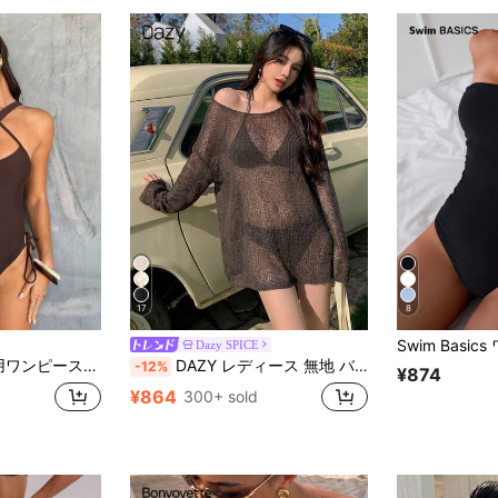
17
8
Dazy SPICE
、ビーチバケーション用アウトフィット、女性用水着、女性用バスタブスーツ、水着、水着、女性用水着、水着、ワンピース水着
DAZY レディース 無地 バットウィング ルーズ カバーアップ ビーチ バケーション
-12%
¥874
¥864
300+ sold