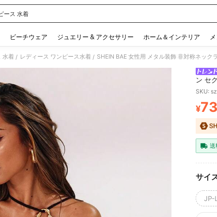
ピース 水着
 and down arrow keys to navigate search 検索履歴 and 人気ワード. Press Enter to 
ビーチウェア
ジュエリー & アクセサリー
ホーム＆インテリア
メ
 水着
レディース ワンピース水着
SHEIN BAE 女性用 メタル装飾 非対称ネ
/
/
ン セ
SKU: s
7
¥
PR
送
サイ
JP-L