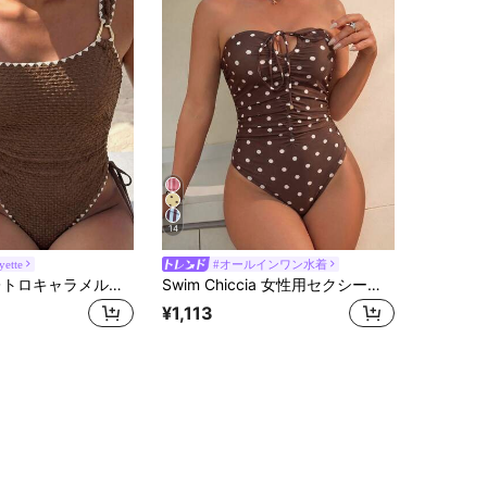
14
ette
#オールインワン水着
Bonvoyette レトロキャラメルカラーワンピース水着、ドローストリング ギャザーデザイン、ビーチの女神の衣装
Swim Chiccia 女性用セクシーなブラックドット柄ラッフルワンピース水着、リボン前タイ ビーチリゾートアウトフィット
¥1,113