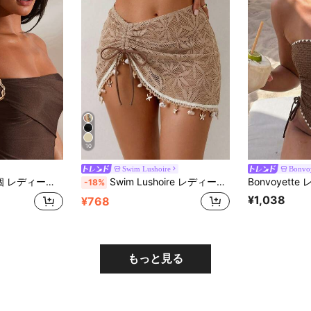
10
Swim Lushoire
Bonvoy
ダー メタルデコレーション ワンピース水着
Swim Lushoire レディース サマービーチバケーション ドローストリング ギャザー スターフィッシュ シェル タッセル 無地 特殊テクスチャー ファブリック スプリットヘム スカート
-18%
¥1,038
¥768
もっと見る