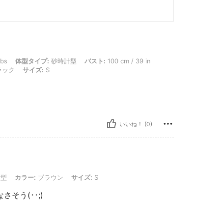
タイプ: 砂時計型, バスト: 100 cm / 39 in, ウエスト: 65 cm / 26 in, ヒップ: 105 cm /
lbs
体型タイプ:
砂時計型
バスト:
100 cm / 39 in
ラック
サイズ:
S
いいね！ (0)
ー: ブラウン, サイズ: S
型
カラー:
ブラウン
サイズ:
S
そう(･･;)