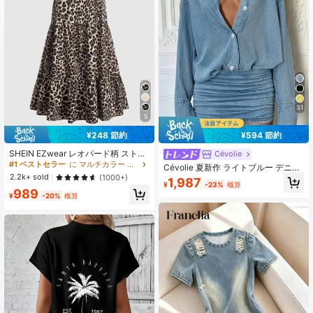
33K フォロワー
4.90
31
5
¥248 節約
¥594 節約
SHEIN EZwear レオパード柄 ストラ
Cévolie
イプ ミニドレス ウィメンズ
#1 ベストセラー
に マルチカラー トーンミニドレス
Cévolie 夏新作 ライトブルー デニム
2.2k+ sold
風 デジタルプリント ルーズ ウエス
(1000+)
1,987
¥
-23%
概算
トシェイプ ボディコンワンピース
989
¥
-20%
概算