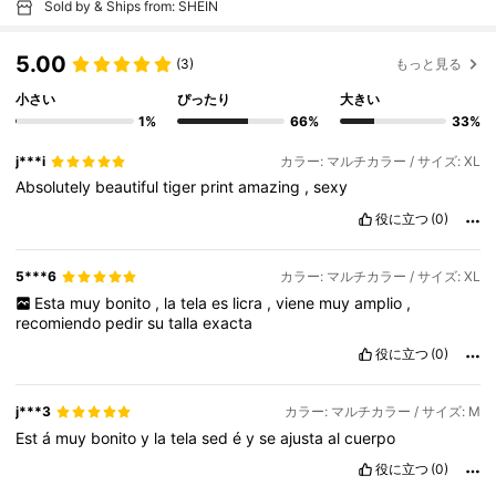
Sold by & Ships from: SHEIN
5.00
(3)
もっと見る
小さい
ぴったり
大きい
1%
66%
33%
j***i
カラー: マルチカラー / サイズ: XL
Absolutely
beautiful
tiger
print
amazing
,
sexy
役に立つ
(0)
5***6
カラー: マルチカラー / サイズ: XL
Esta
muy
bonito
,
la
tela
es
licra
,
viene
muy
amplio
,
recomiendo
pedir
su
talla
exacta
役に立つ
(0)
j***3
カラー: マルチカラー / サイズ: M
Est
á
muy
bonito
y
la
tela
sed
é
y
se
ajusta
al
cuerpo
役に立つ
(0)