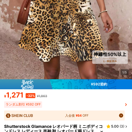
1/5
¥592節約
1,271
-32%
¥
¥1,863
ランダム割引 ¥592 OFF
入会後
¥64
OFF
Shutterstock Glamance レオパード柄 ミニボディコ
5.00
(
3
)
ンドレス レディース 半袖 秋 レオパード柄ドレス