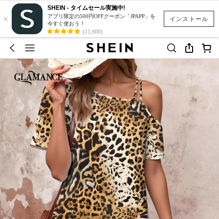
SHEIN - タイムセール実施中!
×
アプリ限定の500円OFFクーポン「JPAPP」を
インストール
今すぐ使おう！
(11,600)