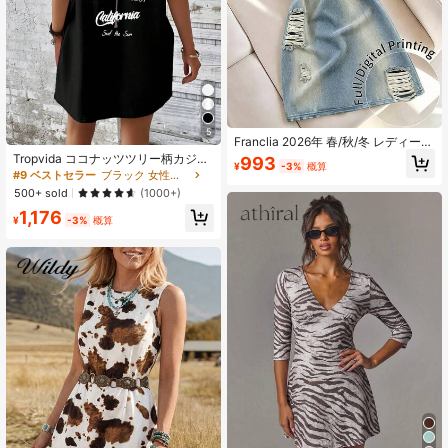
5
Franclia 2026年 春/秋/冬 レディース
カジュアルファッション ベーシック
Tropvida ココナッツツリー柄カジュ
993
¥
-3%
概算
ブルー ラウンドネック 長袖 スリム
アルバケーションドレス (女性用)
#9 ベストセラー
ブラック 女性用ミニドレス
フィット ミニドレス、秋/冬のお出か
500+ sold
(1000+)
けに適しています
1,176
¥
-3%
概算