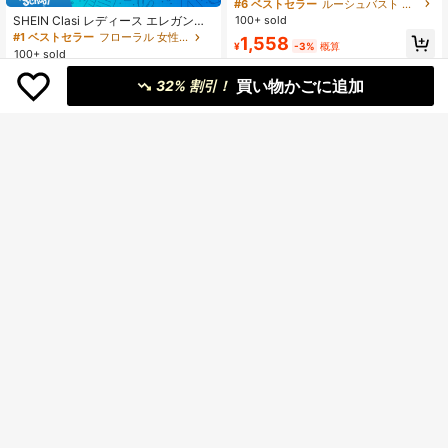
ドレス、夏に最適なファッションア
#6 ベストセラー
ルーシュバスト 女性用ミニドレス
イテム
100+ sold
SHEIN Clasi レディース エレガント
なシャーリング キャップスリーブ 伸
#1 ベストセラー
フローラル 女性のマキシドレス
1,558
¥
-3%
概算
縮性ウエスト フルーツプリント ドレ
100+ sold
ス、春/夏 ビーチリゾートドレス
1,502
¥
-19%
概算
買い物かごに追加
32% 割引！
11
¥154 節約
Resyla デニム調プリント ファッショ
¥823 節約
ナブルなスリットラウンドネックカ
#3 ベストセラー
マルチカラー 女性用ミニドレス
ジュアルドレス
200+ sold
Elamini
1,103
Elamini 通勤、学校復帰、デイリーウ
¥
-12%
概算
ェア用 ブラックストライプレースト
売り切れ間近！