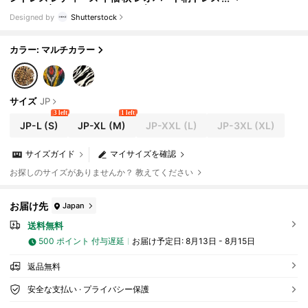
アニマル柄ドレス オフショルダー ドレス チータ
Designed by
Shutterstock
ー柄ドレス レオパードドレス
カラー: マルチカラー
サイズ
JP
3 left
1 left
JP-L
(S)
JP-XL
(M)
JP-XXL
(L)
JP-3XL
(XL)
サイズガイド
マイサイズを確認
お探しのサイズがありませんか？ 教えてください
お届け先
Japan
送料無料
500 ポイント 付与遅延
お届け予定日:
8月13日 - 8月15日
返品無料
安全な支払い · プライバシー保護