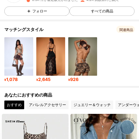
33K フォロワー
4.90
フォロー
すべての商品
マッチングスタイル
33K フォロワー
4.90
関連商品
33K フォロワー
4.90
33K フォロワー
4.90
1,078
2,645
926
¥
¥
¥
33K フォロワー
4.90
あなたにおすすめの商品
おすすめ
アパレルアクセサリー
ジュエリー＆ウォッチ
アンダーウ
33K フォロワー
4.90
33K フォロワー
4.90