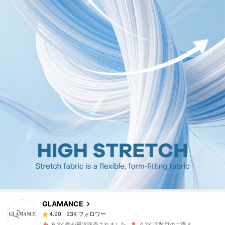
33K フォロワー
4.90
33K フォロワー
4.90
GLAMANCE
33K フォロワー
4.90
m***e
は
1日前
に購入しました
6.3K 件が最近販売されました
4.2K 回数目のご購入