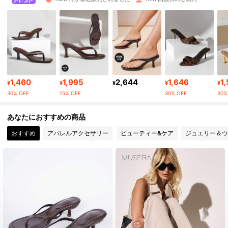
769K フォロワー
4.90
769K フォロワー
4.90
769K フォロワー
4.90
1,460
1,995
2,644
1,646
1
¥
¥
¥
¥
¥
30% OFF
15% OFF
30% OFF
30%
769K フォロワー
4.90
あなたにおすすめの商品
おすすめ
アパレルアクセサリー
ビューティー&ケア
ジュエリー＆ウ
769K フォロワー
4.90
769K フォロワー
4.90
769K フォロワー
4.90