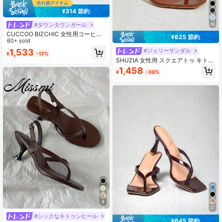
¥314 節約
#ダウンタウンガール
18
CUCCOO BIZCHIC 女性用コーヒー
¥625 節約
カラー スクエアトゥ 細いハイヒール
60+ sold
ストラップ カジュアル 多用途 ハイ
1,533
#ジェリーサンダル
¥
-17%
ヒールサンダル、デート、パーティ
SHUZIA 女性用 スクエアトゥ キトゥ
ー、夏のコーディネートに最適な セ
ンヒール ストラップトング グロスパ
クシーなデザイン
1,458
¥
-30%
テント ブラウンサンダル - スタイリ
ッシュで快適な春靴
8
27
#シックなキトゥンヒール
¥645 節約