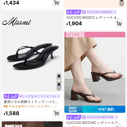
ース シューズ スクエアトゥ ヒール
1,434
¥
7
サンダル ブラウン シンプル ストラ
ップ付き ハイヒール スリッパ ファ
CUCCOO BASICS
ッショナブル 快適 多用途 通勤 エレ
ガント レディースサンダル レディー
CUCCOO BASICS レディース キト
スシューズ
ゥンヒール ニット スライドサンダル
1,904
¥
オープントゥ スリッパ
15
#シックなキトゥンヒール
夏用メタル装飾ストラップ ハイヒー
ルサンダル、ミニマリストリゾート
#8 ベストセラー
パテントレザー 女性用サンダル
¥197 節約
スタイル 細いヒール ミュールシュー
1,588
ズ、キトゥンヒール、ビーチサンダ
¥
CUCCOO BIZCHIC
ル
CUCCOO BIZCHIC レディースファ
ッション ハイヒールサンダル