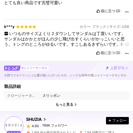
とても良い商品です完璧可愛い
役に立つ
(2)
k***y
カラー: ブラック / サイズ: US8
いつものサイズよくり２ダウンしてサンダルは丁度いいです。
サンダルはかかとがほんの少し飛び出すくらいがかっこいいと思
う。トングのところがゆるいです。すこしあるきずらいです。何
か巻こうかしら。
役に立つ
(3)
上昇
31%
#ジェリーサンダル
大胆でスタイリッシュな夏の装いにぴったりの、シックな90年代風ジェリービーチサンダル
769K フォロワー
4.90
製品詳細
クロージャータイプ:
スリッポン
769K フォロワー
4.90
もっと見る
SHUZIA
フォロー
769K フォロワー
4.90
m***0
は
1日前
に購入しました
1.8M 件が最近販売されました
1.1M 回数目のご購入