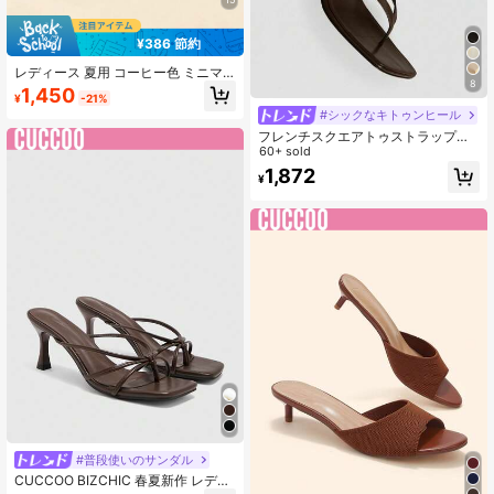
¥386 節約
レディース 夏用 コーヒー色 ミニマ
8
ルデザイン トングハイヒールサンダ
1,450
¥
-21%
ル 優しい通勤・アウトドア向け キト
#シックなキトゥンヒール
ゥンヒール ビーチサンダル
フレンチスクエアトゥストラップハ
イヒールサンダル、キトゥンヒール
60+ sold
フリップフロップ、夏の新作、スト
1,872
¥
レートヒール
#普段使いのサンダル
CUCCOO BIZCHIC 春夏新作 レディ