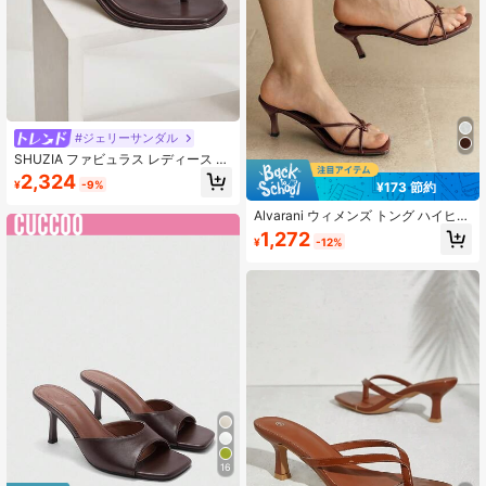
#ジェリーサンダル
SHUZIA ファビュラス レディース チ
ョコレート フェイクPUトングサンダ
2,324
¥
-9%
¥173 節約
ル 低ヒール、スクエアトゥ春夏シッ
ク ホリデー シューズ バレンタイン
Alvarani ウィメンズ トング ハイヒー
デー 夏靴
ルサンダル、ファッション オープン
1,272
¥
-12%
トゥ フリップフロップ ドレス用、夏
16