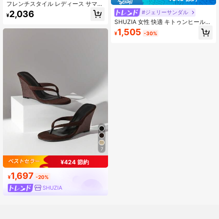
フレンチスタイル レディース サマー
新作 トング ハイヒールサンダル 細
2,036
#ジェリーサンダル
¥
いヒール バックストラップ キトゥン
SHUZIA 女性 快適 キトゥンヒール
ヒール フリップフロップ
スクエアトゥ サンダル ブラック ヒ
1,505
¥
-30%
ールサンダル
7
¥424 節約
1,697
¥
-20%
SHUZIA