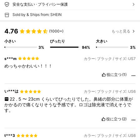
安全な支払い · プライバシー保護
Sold by & Ships from: SHEIN
4.76
(1000+)
もっと見る
小さい
ぴったり
大きい
3%
94%
3%
s***m
カラー: ブラック / サイズ: US7
めっちゃかわいい！！！
役に立つ
(1)
い***は
カラー: ブラック / サイズ: US6
22
.
5
〜
23cm
くらいでぴったりでした。鼻緒の部分に体重が
かかるので痛くなりそうな予感です。ロゴは除光液で消えそうで
す。
役に立つ
(2)
t***3
カラー: ブラック / サイズ: US6