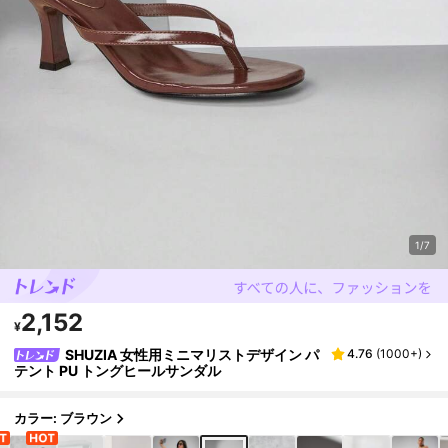
1/7
2,152
¥
SHUZIA 女性用ミニマリストデザイン パ
4.76
(
1000+
)
テント PU トングヒールサンダル
カラー: ブラウン