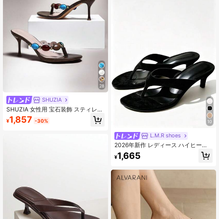
28
SHUZIA
SHUZIA 女性用 宝石装飾 スティレッ
トピンヒール デイリー ヴィンテージ
1,857
¥
-30%
10
セクシー ビーチ エレガント PU革 ブ
ラウン ハイヒール サンダル
L.M.R shoes
2026年新作 レディース ハイヒール
サンダル、スエード トゥリング スラ
1,665
¥
イド、スティレット アウトドアスリ
ッパ、キトゥンヒール、ビーチサン
ダル、夏靴