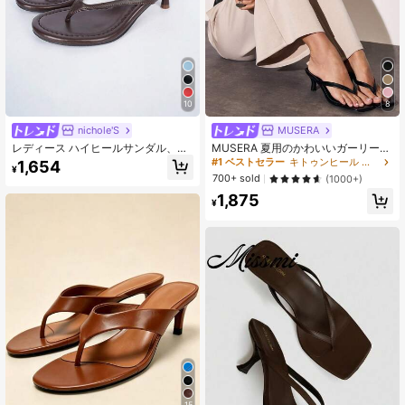
769K フォロワー
4.90
10
8
nichole'S
MUSERA
レディース ハイヒールサンダル、ラ
MUSERA 夏用のかわいいガーリーな
ウンドトゥ ハイヒール トングサンダ
キトゥンヒールサンダル
#1 ベストセラー
キトゥンヒール レディース ヒールサンダル
1,654
¥
ル、キトゥンヒール、ビーチサンダ
700+ sold
(1000+)
ル、2026年春夏新作、リゾートスタ
1,875
イル
¥
15