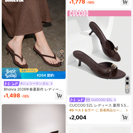
1,778
¥
-10%
5
¥204 節約
#ジェリーサンダル
Bholvia 2026年春夏新作 レディース
6
ファッション ハイヒールサンダル、
1,498
¥
-12%
ラウンドトゥ ビーチ/リゾート スリ
CUCCOO SZL
ッポンサンダル、小さめのキトゥン
CUCCOO SZL レディース 夏用 5.5c
ヒール アウトドアスリッパ、ビーチ
m ラウンドトゥ オープントゥ メタル
サンダル
#3 ベストセラー
に 新着商品セール 女性用ヒールサンダル
馬蹄バックル スリッポン セクシー
2,004
ブラック ハイヒール、多用途でエレ
¥
ガントな日常通勤、パーティー