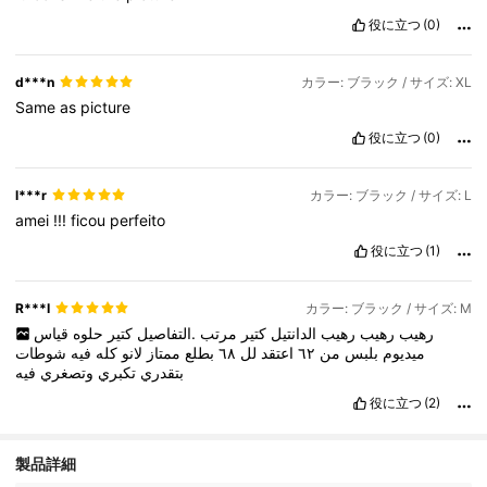
役に立つ
(0)
d***n
カラー: ブラック / サイズ: XL
Same
as
picture
役に立つ
(0)
l***r
カラー: ブラック / サイズ: L
amei
!!!
ficou
perfeito
役に立つ
(1)
R***I
カラー: ブラック / サイズ: M
رهيب
رهيب
رهيب
الدانتيل
كتير
مرتب
.التفاصيل
كتير
حلوه
قياس
شوطات
فيه
كله
لانو
ممتاز
بطلع
٦٨
لل
اعتقد
٦٢
من
بلبس
ميديوم
بتقدري
تكبري
وتصغري
فيه
役に立つ
(2)
製品詳細
1.1M フォロワー