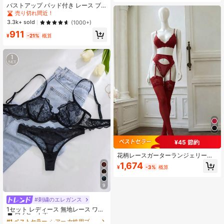
バストアップ パッド付き レース ブ
ラジャー 調節可能な肩紐 小胸用 Aカ
売り切れ間近！
ップ/Bカップ
3.3k+ sold
(1000+)
911
¥
-21%
概算
¥45 節約
花柄レースガーターランジェリーセ
ット
1,674
¥
-3%
概算
9
#刺繍のエレガンス
#1 ベストセラー
シアー 女性用ブラ＆パンティセット
高リピート率
1セット レディース 無地レース ワイ
ヤレス 快適ランジェリー ブラジャー
#1 ベストセラー
#1 ベストセラー
シアー 女性用ブラ＆パンティセット
シアー 女性用ブラ＆パンティセット
&ショーツ 2点セット、デイリーウェ