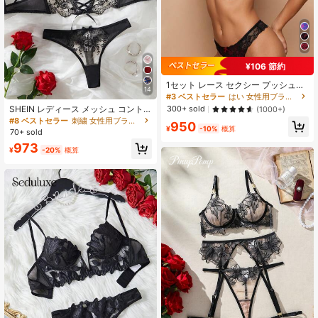
¥106 節約
1セット レース セクシー プッシュア
14
ップブラ アンチサギング
#3 ベストセラー
はい 女性用ブラ＆パンティセット
SHEIN レディース メッシュ コント
300+ sold
(1000+)
ラスト ミニマリスト セクシー 透け
#8 ベストセラー
刺繍 女性用ブラ＆パンティセット
950
るデザイン 刺繍 2セット
¥
-10%
概算
70+ sold
973
¥
-20%
概算