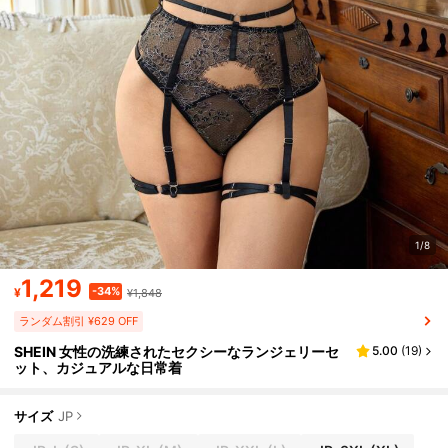
1/8
1,219
-34%
¥
¥1,848
ランダム割引 ¥629 OFF
SHEIN 女性の洗練されたセクシーなランジェリーセ
5.00
(
19
)
ット、カジュアルな日常着
サイズ
JP