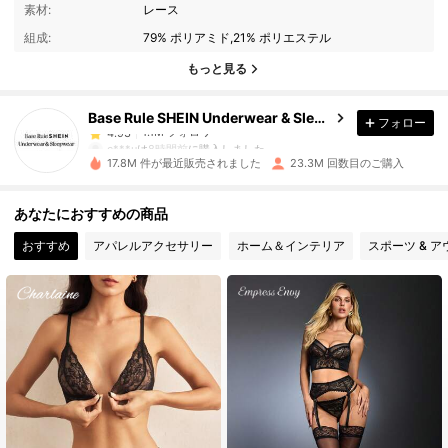
4.93
素材:
レース
組成:
79% ポリアミド,21% ポリエステル
1.1M フォロワー
4.93
もっと見る
Base Rule SHEIN Underwear & Sleepwear
フォロー
1.1M フォロワー
4.93
c***u
は
8時間前
に購入しました
17.8M 件が最近販売されました
23.3M 回数目のご購入
1.1M フォロワー
4.93
あなたにおすすめの商品
おすすめ
アパレルアクセサリー
ホーム＆インテリア
スポーツ & 
1.1M フォロワー
4.93
1.1M フォロワー
4.93
1.1M フォロワー
4.93
1.1M フォロワー
4.93