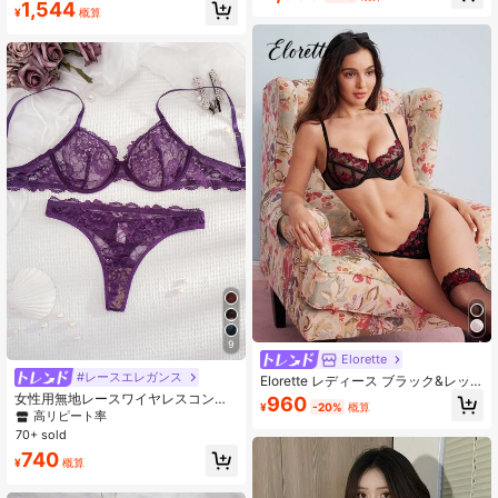
ランジェリーセット 4点入り
1,544
¥
概算
含む
9
Elorette
#レースエレガンス
Elorette レディース ブラック&レッ
ド 刺繍入り セクシーランジェリーセ
女性用無地レースワイヤレスコンフ
960
¥
-20%
概算
ット 2点入り
ォートランジェリーセット 1セット
高リピート率
70+ sold
740
¥
概算