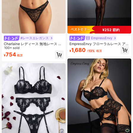
1.1M フォロワー
4.93
¥252 節約
1.1M フォロワー
4.93
#レースエレガンス
EmpressEnvy
Charlaine レディース 無地レース セ
EmpressEnvy フローラルレース ア
クシーランジェリーセット アウトフ
100+ sold
ンダーワイヤー ガーター ランジェリ
1,680
¥
-13%
概算
1.1M フォロワー
4.93
ィット バディルック
ーセット 付き 1ペア
754
¥
概算