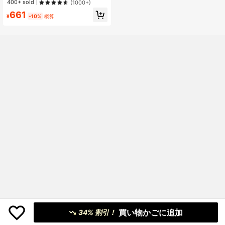
高リピート率
高リピート率
400+ sold
(1000+)
ア
#1 ベストセラー
シアー 女性用ブラ＆パンティセット
661
¥
-10%
概算
高リピート率
買い物かごに追加
34% 割引！