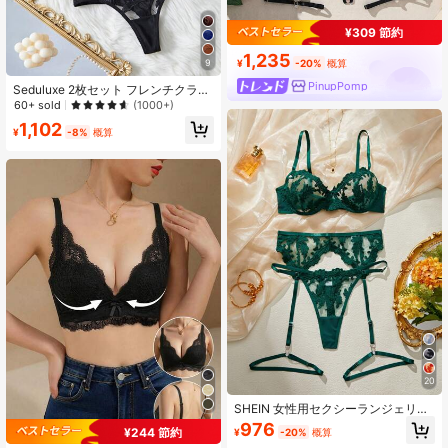
¥309 節約
1,235
9
¥
-20%
概算
PinupPomp
Seduluxe 2枚セット フレンチクラシ
ックブラック Vラインブラ&ショー
60+ sold
(1000+)
ツ、ランジェリー
1,102
¥
-8%
概算
20
SHEIN 女性用セクシーランジェリー
セット 4点入り
976
¥244 節約
¥
-20%
概算