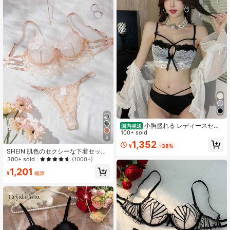
小胸盛れる レディースセク
国内発送
シー ランジェリーセット ABカップ
100+ sold
8
対応 ブラジャー＆ショーツセット セ
1,352
¥
-38%
ットアップノンワイヤー 盛れる しっ
SHEIN 肌色のセクシーな下着セット
かり谷間 盛りブラ 小胸 補正ブラ 下
2点
300+ sold
(1000+)
着 上下セット 垂れ防止 高く引き上
げ ボリュームアップ
1,201
¥
概算