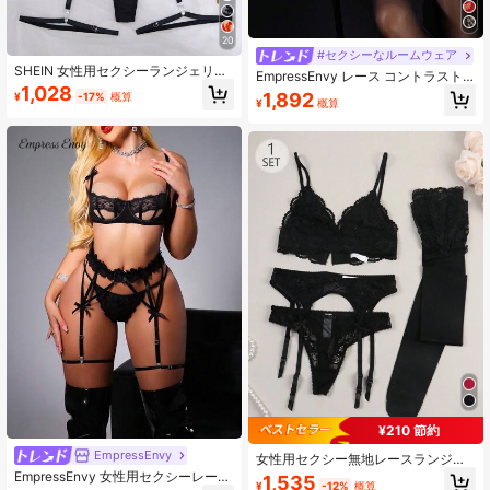
20
#セクシーなルームウェア
SHEIN 女性用セクシーランジェリー
EmpressEnvy レース コントラスト
セット 4点入り
1,028
スパゲッティストラップ カジュアル
1,892
¥
-17%
概算
¥
概算
セクシー ランジェリーセット アウト
フィット、バディルック
¥210 節約
EmpressEnvy
女性用セクシー無地レースランジェ
リーセット、ブラジャー、ガーター
EmpressEnvy 女性用セクシーレース
1,535
¥
-12%
概算
ベルト、パンティ、ストッキングを