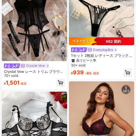
¥82 節約
EverydayBra
1セット 2枚組 レディース ブラック
7
刺繍花柄 デイリーランジェリーセッ
高リピート率
ト、快適でエレガントなブラとショ
50+ sold
Crystal Vow
ーツ
939
Crystal Vow レース トリム ブラウス
¥
-8%
概算
+ パンティ + ガーターベルト セット
70+ sold
3点 ロマンチック セクシー クラシッ
1,501
¥
概算
ク レディース、ウェディングシーズ
ンに最適