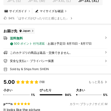
JP-L
(S)
JP-XL
(M)
JP-XXL
(L)
JP-3XL
(XL)
サイズガイド
マイサイズを確認
94%
「はサイズがぴったりだと感じました」
お届け先
Japan
送料無料
500 ポイント 付与遅延
お届け予定日:
8月15日 - 8月17日
このカテゴリの商品は返品・交換できません。
安全な支払い · プライバシー保護
Sold by & Ships from: SHEIN
5.00
(19)
もっと見る
小さい
ぴったり
大きい
1%
94%
5%
p***n
カラー: ブラック / サイズ: M
It
looks
like
the
picture