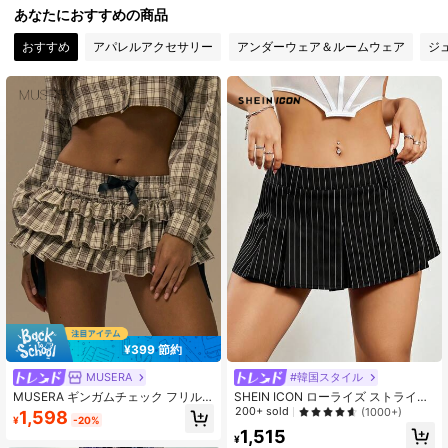
あなたにおすすめの商品
1.8M フォロワー
4.91
おすすめ
アパレルアクセサリー
アンダーウェア＆ルームウェア
ジ
1.8M フォロワー
4.91
1.8M フォロワー
4.91
1.8M フォロワー
4.91
¥399 節約
MUSERA
#韓国スタイル
MUSERA ギンガムチェック フリル
SHEIN ICON ローライズ ストライプ
トリム リボン ブルマショーツ かわ
プリーツミニスカート
200+ sold
(1000+)
1,598
¥
-20%
いい ストリートウェア フェスティバ
1,515
ル ファームハウス カントリー ヴィ
¥