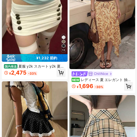
0代 20代 個性的 カモフラージュ カ
ーキ 春 夏 秋 冬
13
¥1,232 節約
夏服 y2k スカート y2k 夏新
国内発送
作 アメリカンレトロ ナポレオンボタ
2,475
¥
-33%
ChillNice
ンデザイン ホワイトデニムスカート
小柄さん向け Y2Kヒップフィットホ
レディース 夏 エレガント 抽象
NEW
ットスカート レディース 大人気
アニマル柄 ミディ丈スカート バケー
1,696
¥
-30%
ション ホリデー ハイウエスト アシ
ンメトリー ハンキーヘムスカート 秋
にもおすすめ