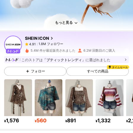
1.8M フォロワー
4.91
もっと見る
SHEIN ICON
1.8M フォロワー
4.91
a***6
は
1日前
に購入しました
5.4M 件が最近販売されました
6.2M 回数目のご購入
1.8M フォロワー
4.91
このストアは
「ブティックトレンディ」
に選ばれました
タイムセール
フォロー
すべての商品
1.8M フォロワー
4.91
1.8M フォロワー
4.91
1.8M フォロワー
4.91
1,576
560
891
1,332
2,
¥
¥
¥
¥
¥