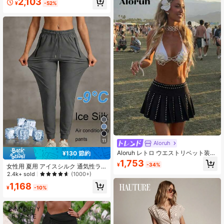
2,103
ン エッジィ ストリートウェア 秋冬
¥
-52%
ファッションのアクセントピース
11
Aloruh
Aloruh レトロ ウエストリベット装飾
¥130 節約
ブラック ミニ プリーツスカート、レ
1,753
¥
-34%
女性用 夏用 アイスシルク 通気性ラ
イブ、レイブフェスティバル、Y2K
ンニングパンツ、ジッパーポケット&
2.4k+ sold
(1000+)
ウエストゴム仕様の軽量スポーツズ
1,168
ボン、フィットネス&ジョギング春用
¥
-10%