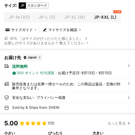
サイズ
:
JP
スタンダード
4 left
JP-M
(XS)
JP-L
(S)
JP-XL
(M)
JP-XXL
(L)
サイズガイド
マイサイズを確認
91%
「はサイズがぴったりだと感じました」
お探しのサイズがありませんか？ 教えてください
お届け先
Japan
送料無料
500 ポイント 付与遅延
お届け予定日:
8月13日 - 8月15日
販売促進または在庫一掃セールのため、この商品は返品・交換の対
象外となります。
安全な支払い · プライバシー保護
Sold by & Ships from: SHEIN
5.00
(12)
もっと見る
小さい
ぴったり
大きい