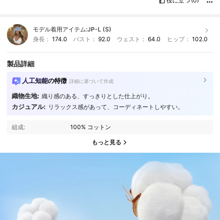
役に立つ
(0)
モデル着用アイテム:
JP-L (S)
身長：
174.0
バスト：
92.0
ウェスト：
64.0
ヒップ：
102.0
製品詳細
人工知能の特徴
詳細に基づいて作成
織物生地:
織り感のある、すっきりとした仕上がり。
カジュアル:
リラックス感があって、コーディネートしやすい。
組成:
100% コットン
もっと見る
1.8M フォロワー
4.91