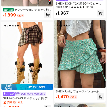
SHEIN ICON Y2K 黒 90年代 ローラ
イズ バックル ディテール プリーツ
100+ sold
(1000+)
セクシーな赤のチェック柄
裾スカート
国内発送
1,967
プリーツミニスカート レディー
¥
1,899
¥
-20%
ス 新作 デザイン性抜群の不規則
なシルエットのJK風パフスカート・
ケーキスカート
¥2,278 節約
SHEIN Unity フォースパンコールプ
SUMWON Women
リント ラッフルヘム ツイストフロン
1,470
¥
-36%
ト サロン スカート、夏に適していま
SUMWON WOMEN チェック柄 デコ
す
ンストラクテッド ミニスカート アシ
売り切れ間近！
ンメトリーヘム パッチワークデザイ