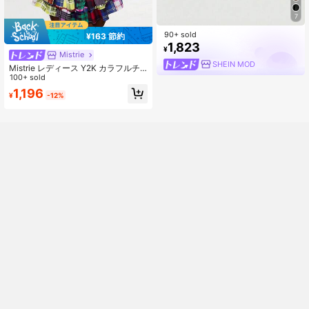
7
90+ sold
¥163 節約
1,823
¥
Mistrie
SHEIN MOD
Mistrie レディース Y2K カラフルチ
ェック カジュアル ケーキスカート
100+ sold
1,196
¥
-12%