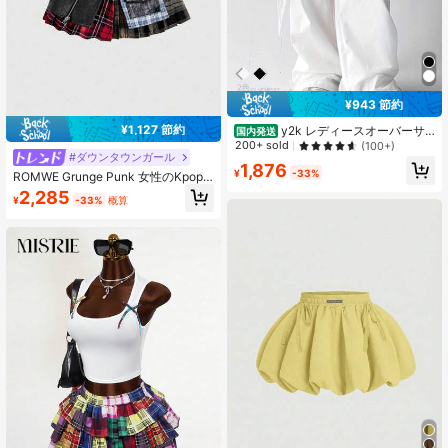
¥943 節約
¥1,127 節約
y2k レディースオーバーサ
国内発送
イズホワイトレースジャンプスーツ
200+ sold
(100+)
#ダウンタウンガール
- ハイウエストワイドレッグパン
1,876
ツ、ドローストリングウエスト、日
¥
-33%
ROMWE Grunge Punk 女性のKpop
本と韓国のスタイル、オールシーズ
アシンメトリーヘムチェック柄パッ
2,285
ン、カジュアルまたはオフィスウェ
¥
-33%
概算
チワークスカート
ア、エレガントな仕事着、ロングパ
ンツ（洗濯機洗い可能）、結婚式、
イベント、普段着に適しています。
(キーワード：レディースパンツ、レ
ディースルーズパンツ、美的ロング
パンツ、レディースワイドレッグパ
ンツ、レディースロングパンツ、レ
ディースハイウエストパンツ、レデ
ィースパラシュートパンツ、レディ
ースパンツ、衣類、レディースワイ
ドレッグパンツ、レディースルーズ
パンツ、レディースサマーパンツ、
レディース服、ストリートウェア、
レディースオーバーオール、レディ
ースパンツ、パンツ美学、レディー
ス服、レディースロングパンツ)