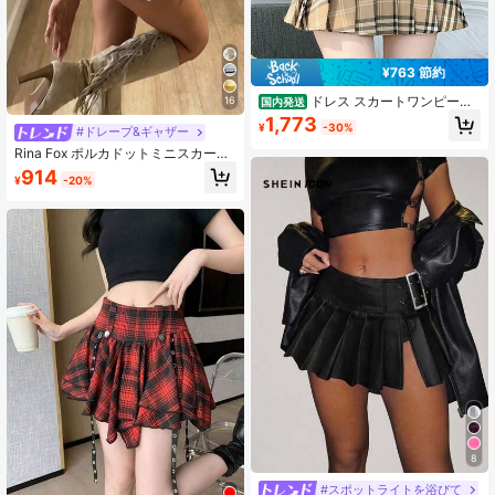
¥763 節約
ドレス スカートワンピー
16
国内発送
ス レディースハイウエストプリー
1,773
¥
-30%
ツスカート子供カーキチェック柄新
#ドレープ&ギャザー
しい学院風痩せA字ショートスカート
Rina Fox ポルカドットミニスカー
光を防ぐギャル風
ト、セクシーなY2Kレトロポルカド
914
¥
-20%
ットコントラストレース超ミニスカ
ート、フローラルプリントキュート
なミニスカート、レーストリムプレ
ッピースタイル超ミニスカート、日
常外出、ショッピング、学校、集ま
り、夏のパーティーに適しています
8
#スポットライトを浴びて