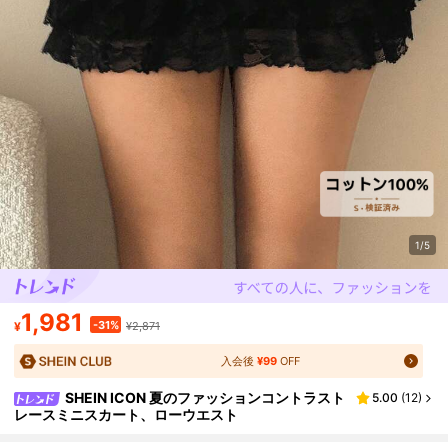
1/5
1,981
-31%
¥
¥2,871
入会後
¥99
OFF
SHEIN ICON 夏のファッションコントラスト
5.00
(
12
)
レースミニスカート、ローウエスト