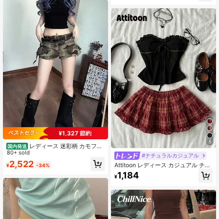
ンテージパンツ 春夏 カジュアル ホ
リデー エレガント Y2K
¥1,327 節約
5
レディース 迷彩柄 カモフラ
国内発送
ミニスカート マイクロミニ ローウエ
80+ sold
#ナチュラルカジュアル
スト カーゴスカート タイト Aライン
2,522
Attitoon レディース カジュアル チェ
¥
-34%
着痩せ 脚長効果 ヒップアップ スタ
ック柄スカート、夏用
ッズベルト付き サイドポケット スト
1,184
¥
レッチ性 動きやすい Y2K ギャル服
ストリート系 ダンス衣装 フェス イ
ベント ライブ キャンプ アウトドア
カジュアル 大人可愛い ミリタリー
ワークスカート 美脚 ボトムス パン
ク ロック 原宿系 韓国ファッション 1