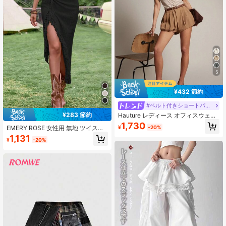
5
¥432 節約
#ベルト付きショートパンツ
¥283 節約
Hauture レディース オフィスウェア
プリーツ バブル ショート
1,730
EMERY ROSE 女性用 無地 ツイスト
¥
-20%
フリンジ アシンメトリーヘム スカー
1,131
¥
-20%
ト バケーション ビーチ 秋 レディー
ス