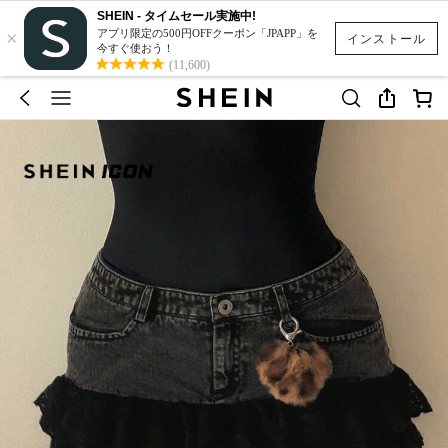
SHEIN - タイムセール実施中!
×
アプリ限定の500円OFFクーポン「JPAPP」を
インストール
今すぐ使おう！
(11,600)