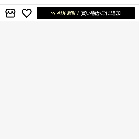
サイズ
:
JP
スタンダード
買い物かごに追加
41% 割引！
9 left
JP-S
(S)
JP-M
(M)
JP-L
(L)
サイズガイド
マイサイズを確認
Dazyはアジアサイズに準拠しており、SHEINよりも小さめです
お探しのサイズがありませんか？ 教えてください
サイズグループ
レギュラー
お届け先
Japan
送料無料
500 ポイント 付与遅延
お届け予定日:
8月13日 - 8月15日
返品無料
安全な支払い · プライバシー保護
Sold by & Ships from: SHEIN