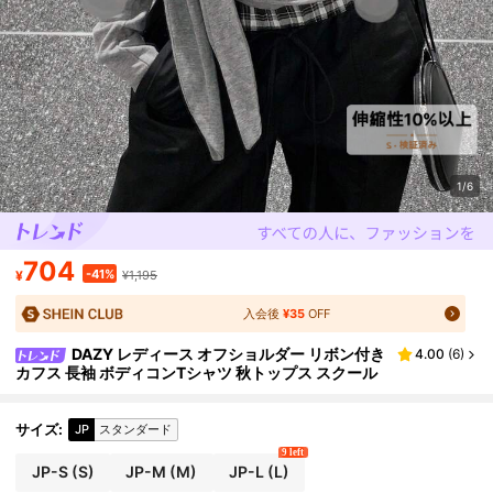
1/6
704
-41%
¥
¥1,195
入会後
¥35
OFF
DAZY レディース オフショルダー リボン付き
4.00
(
6
)
カフス 長袖 ボディコンTシャツ 秋トップス スクール