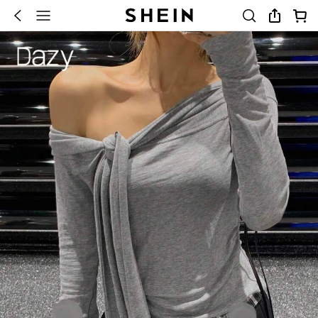
SHEIN - タイムセール実施中!
×
アプリ限定の500円OFFクーポン「JPAPP」を
インストール
今すぐ使おう！
(11,600)