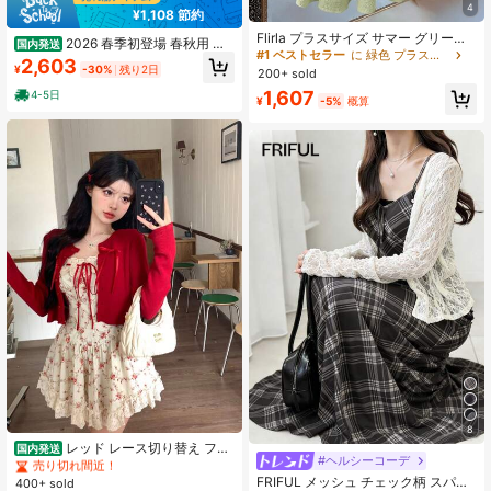
4
¥1,108 節約
Flirla プラスサイズ サマー グリーン
2026 春季初登場 春秋用 レ
国内発送
ルーズ リボン パッチワーク ケーキ
#1 ベストセラー
に 緑色 プラスサイズのドレス
ディースワンピース 韓国風 レトロ
2,603
スカート
¥
-30%
残り2日
200+ sold
スクールガール風 セット風 チェック
柄 ハイウエスト細見え
1,607
4-5日
¥
-5%
概算
#9 ベストセラー
に プリーツ 女性のドレス
8
売り切れ間近！
レッド レース切り替え フラ
国内発送
#ヘルシーコーデ
#1 ベストセラー
に ドローストリング 床まで届く丈のドレス
ワープリントワンピース＋カーディ
#9 ベストセラー
#9 ベストセラー
に プリーツ 女性のドレス
に プリーツ 女性のドレス
ガン ワンピース単体でもOK 春夏 レ
売り切れ間近！
FRIFUL メッシュ チェック柄 スパゲ
400+ sold
売り切れ間近！
売り切れ間近！