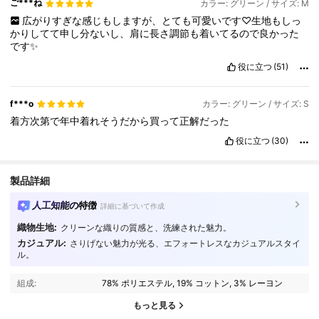
ご***ね
カラー: グリーン / サイズ: M
広がりすぎな感じもしますが、とても可愛いです♡生地もしっ
かりしてて申し分ないし、肩に長さ調節も着いてるので良かった
です✨
役に立つ
(51)
f***o
カラー: グリーン / サイズ: S
着方次第で年中着れそうだから買って正解だった
役に立つ
(30)
製品詳細
人工知能の特徴
詳細に基づいて作成
織物生地:
クリーンな織りの質感と、洗練された魅力。
カジュアル:
さりげない魅力が光る、エフォートレスなカジュアルスタイ
ル。
343K フォロワー
4.83
組成:
78% ポリエステル, 19% コットン, 3% レーヨン
343K フォロワー
4.83
もっと見る