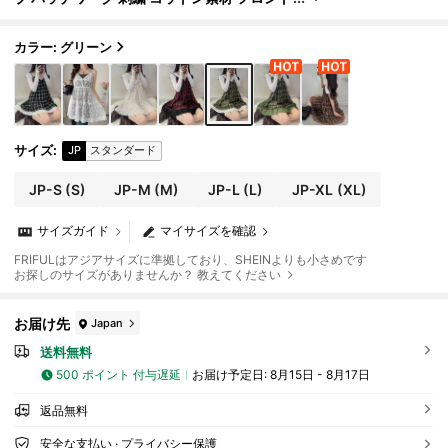
リボン デコレーション カジュアル ルーズ 多
用途 タンクトップ、秋冬夏
カラー: グリーン
サイズ
:
JP
スタンダード
JP-S
(S)
JP-M
(M)
JP-L
(L)
JP-XL
(XL)
サイズガイド
マイサイズを確認
FRIFULはアジアサイズに準拠しており、SHEINよりも小さめです
お探しのサイズがありませんか？ 教えてください
お届け先
Japan
送料無料
500 ポイント 付与遅延
お届け予定日:
8月15日 - 8月17日
返品無料
安全な支払い · プライバシー保護