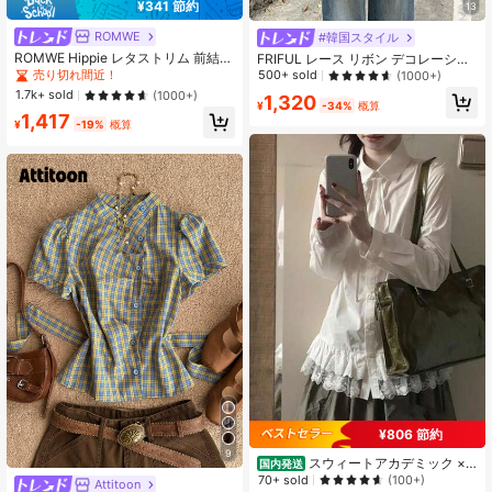
¥341 節約
13
ROMWE
#韓国スタイル
ROMWE Hippie レタストリム 前結び
FRIFUL レース リボン デコレーショ
クロップトップ
ン カジュアル キャミソール 夏用 レ
売り切れ間近！
500+ sold
(1000+)
ディース、きゃみソール タンクトッ
1.7k+ sold
(1000+)
1,320
プ
¥
-34%
概算
1,417
¥
-19%
概算
¥806 節約
9
スウィートアカデミック ×
国内発送
ポロカラー 秋レディースシャツ レー
70+ sold
(100+)
Attitoon