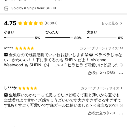
Sold by & Ships from: SHEIN
4.75
(1000+)
もっと見る
小さい
ぴったり
大きい
5%
89%
6%
s***1
カラー: グリーン / サイズ: M
金欠なので既読感覚でいいねお願いします😭😭
ペラペラじゃな
い！かわいい！！下に来てるのも
SHEIN
だよ！
Vivienne
Westwood
も
SHEIN
です……>
<
՞
ヒラヒラで可愛いけど思った
より短ったかも！
肩調節出来るからレイヤードとかじゃなくてワ
役に立つ
(285)
ンピースとして着たい人は大きくてもいいかも！
し***か
カラー: グリーン / サイズ: L
生地厚いのかなーって思ってたけど軽くて割と薄いから夏でも
全然着れます!!サイズ感ちょうどいいです大きすぎずゆるすぎずで
す!!あとすごく可愛いです森ガールに使いました>
<
金欠なのでい
いねお願いしますᐡ
⊃
·̫
<
ᐡ.ᐟ
役に立つ
(123)