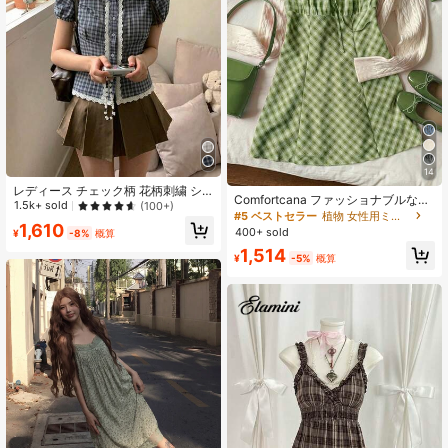
14
レディース チェック柄 花柄刺繍 シ
Comfortcana ファッショナブルなセ
ングルブレスト カジュアル 万能 デ
1.5k+ sold
(100+)
クシーなグリーンチェックミニドレ
#5 ベストセラー
植物 女性用ミニドレス
イリーウェア シャツ 夏用
1,610
ス、春先の女性に適しています、ク
400+ sold
¥
-8%
概算
リスマスや新年に必須、エレガント
1,514
で多用途
¥
-5%
概算