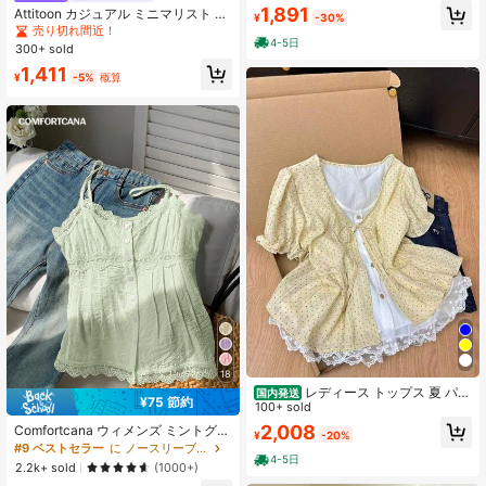
スパネルロングスリーブ 秋薄手ルー
1,891
Attitoon カジュアル ミニマリスト レ
ズ インナー兼用
¥
-30%
トロパンク Y2K 多用途 パーティー
売り切れ間近！
4-5日
ブルー&イエロー チェック柄 レディ
300+ sold
ースシャツ、ミュージックフェステ
1,411
ィバル、ゴシックスタイル、サマー
¥
-5%
概算
ウェア
18
レディース トップス 夏 パフ
国内発送
¥75 節約
スリーブ ホワイト 薄手 水玉 フェイ
100+ sold
クツーピース レース切り替え リボン
2,008
Comfortcana ウィメンズ ミントグリ
¥
-20%
ボタン スタイリッシュ 合わせやすい
ーン レース パッチワーク ボタン キ
#9 ベストセラー
に ノースリーブ 女性用ブラウス
4-5日
ャミソップ、夏
2.2k+ sold
(1000+)