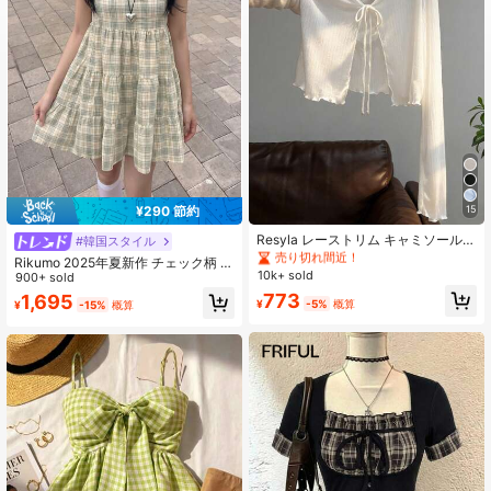
343K フォロワー
4.83
343K フォロワー
4.83
¥290 節約
15
#1 ベストセラー
に シアー デイリーシャツ
売り切れ間近！
Resyla レーストリム キャミソールド
#韓国スタイル
レスカバーアップ、長袖ニットシア
#1 ベストセラー
#1 ベストセラー
に シアー デイリーシャツ
に シアー デイリーシャツ
Rikumo 2025年夏新作 チェック柄 万
ーカバーアップトップ レディース、
10k+ sold
売り切れ間近！
売り切れ間近！
能 レディース カジュアル ミニマリ
900+ sold
夏
ストキャミソール
#1 ベストセラー
に シアー デイリーシャツ
773
1,695
¥
-5%
概算
¥
-15%
概算
売り切れ間近！