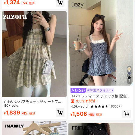
1,374
¥
-5%
概算
7
#韓国スタイル
DAZY レディース チェック柄 配色レ
ーストリム ノースリーブ タンクトッ
売り切れ間近！
かわいいパフチェック柄ケーキフリ
プ カジュアル 夏向け スクールスタ
ルドレス、レトロルーズストラップ
80+ sold
4.5k+ sold
(1000+)
イル
ドレススカート、日本風夏
1,839
1,508
¥
-5%
概算
¥
-5%
概算