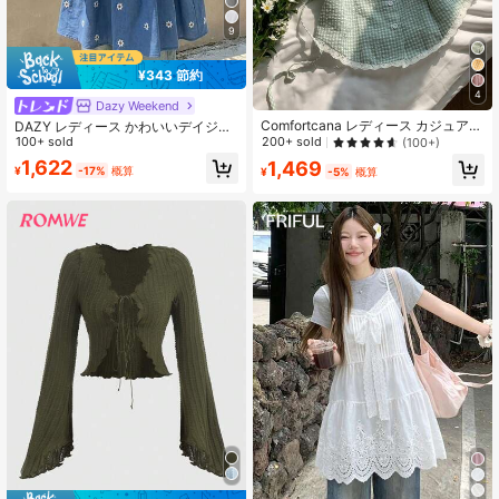
9
¥343 節約
4
Dazy Weekend
Comfortcana レディース カジュアル
DAZY レディース かわいいデイジー
チェック柄 テクスチャード ラペル
200+ sold
柄キャミソールタンクトップ バケー
100+ sold
(100+)
ネック シングルブレスト シャツ、夏
ション 夏用
1,622
1,469
用
¥
-17%
概算
¥
-5%
概算