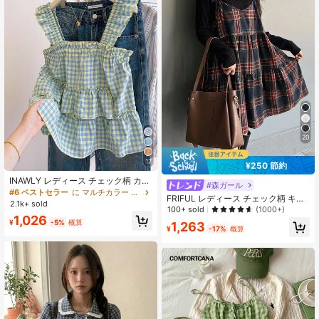
20
17
¥250 節約
INAWLY レディース チェック柄 カジ
#森ガール
ュアル ゆったり ノースリーブトップ
#6 ベストセラー
に マルチカラー ソフトデイリートップス
FRIFUL レディース チェック柄 キャ
ス 夏向け 万能
2.1k+ sold
ミソール リボン付き レースアップ A
100+ sold
(1000+)
1,026
ライン マルチレイヤー ケーキパッチ
¥
-5%
概算
1,263
ワーク レイヤード カジュアル タン
¥
-17%
概算
クトップ 秋