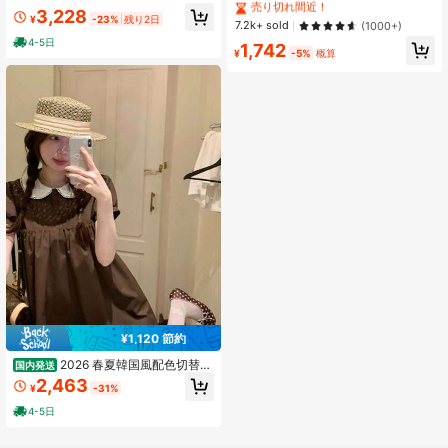
ディース
ッティストラップ ウエストシェイプ
#1 ベストセラー
#1 ベストセラー
に ドローストリング 床まで届く丈のドレス
に ドローストリング 床まで届く丈のドレス
#9 ベストセラー
に プリーツ 女性のドレス
3,228
フルスカート カジュアル 万能ワンピ
¥
-23%
残り2日
売り切れ間近！
売り切れ間近！
7.2k+ sold
(1000+)
売り切れ間近！
ース
4-5日
#1 ベストセラー
に ドローストリング 床まで届く丈のドレス
1,742
¥
-5%
概算
売り切れ間近！
¥1,120 節約
2026 春夏韓国風配色切替ベ
国内発送
ビーカラー襟パフスリーブワンピー
2,463
¥
-31%
ス ゆったり A ラインシルエット 清楚
可愛いデートお出かけレディースド
4-5日
レス