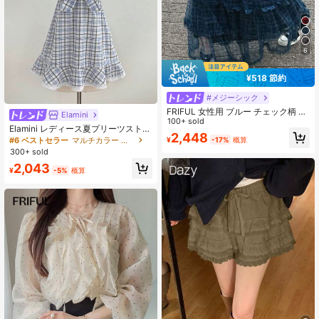
6
¥518 節約
#メジーシック
FRIFUL 女性用 ブルー チェック柄 チ
Elamini
ュールミニスカート ハイウエスト ス
100+ sold
Elamini レディース夏プリーツストラ
ウィートスタイル 小柄な方向け 春夏
2,448
ップフリルトリムAラインミニカジュ
¥
-17%
概算
#6 ベストセラー
マルチカラー 女性用ミニドレス
ロングスカート
アルドレス
300+ sold
2,043
¥
-5%
概算