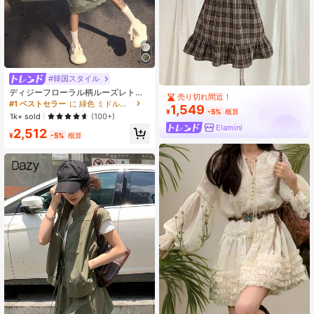
#韓国スタイル
ディジーフローラル柄ルーズレトロ
売り切れ間近！
レーストリムキャミソールドレス、
#1 ベストセラー
に 緑色 ミドル丈ドレス
1,549
多用途エレガントバケーション夏
¥
-5%
概算
1k+ sold
(100+)
Elamini
2,512
¥
-5%
概算