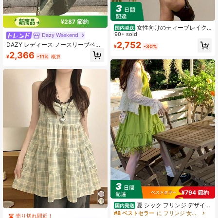
¥287 節約
女性向けのティーブレイク
国内発送
刺繍フローラルプリントスクエアネ
90+ sold
Dazy Weekend
ックドレス、2025年の新しいエレガ
2,752
DAZY レディース ノースリーブベス
¥
-30%
ントで高品質の夏のスタイル、ウエ
ト&スカート 無地 韓国風 2点セット
2,366
ストシンキングデザインで体を引き
¥
-11%
概算
夏用
立てるロングタイアップスカートを
特徴としています。
¥794 節約
#4 ベストセラー
カーキ 女性用トップス、ブラウス、Tシャツ
夏 シック フリンジ デザイン
国内発送
売り切れ間近！
ストラップワンピース 可愛い 若見え
#8 ベストセラー
に フリンジ 女性のドレス
#4 ベストセラー
#4 ベストセラー
カーキ 女性用トップス、ブラウス、Tシャツ
カーキ 女性用トップス、ブラウス、Tシャツ