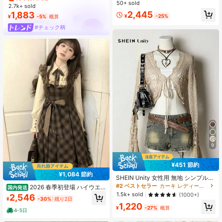
フリンジ オフショルダーワンピース
50+ sold
2.7k+ sold
売り切れ間近！
売り切れ間近！
少女系 甘い ニッチデザイン ワンピ
2,445
1,883
ース おしゃれかわいいアンチエイジ
#4 ベストセラー
カーキ 女性用トップス、ブラウス、Tシャツ
¥
-25%
¥
-5%
概算
ングフリンジデザインオフショルダ
売り切れ間近！
#チェック柄
ーワンピース 若者向け
9
¥451 節約
¥1,084 節約
SHEIN Unity 女性用 無地 シンプル
デイリー 長袖 中空 カーディガン
#2 ベストセラー
カーキ レディース軽量カーディガン
2026 春季初登場 ハイウエ
国内発送
スト細見え チェック柄 セット風 ス
1.5k+ sold
(1000+)
2,546
¥
-30%
残り2日
クールガール風 レトロ 韓国風 レデ
1,220
ィースワンピース 春秋用
¥
-27%
概算
4-5日