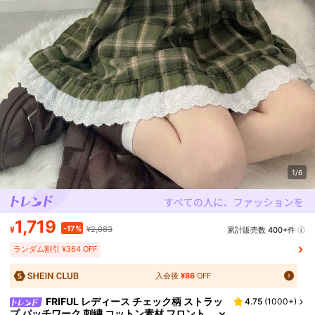
1/6
1,719
-17%
¥
¥2,083
累計販売数 400+件
ランダム割引 ¥364 OFF
入会後
¥86
OFF
FRIFUL レディース チェック柄 ストラッ
4.75
(
1000+
)
プ パッチワーク 刺繍 コットン素材 フロント