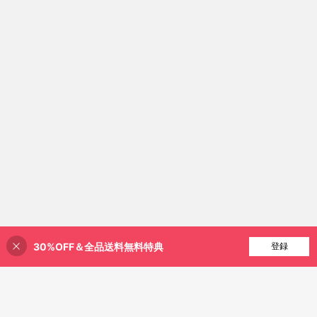
30%OFF＆全品送料無料特典
買い物かごに追加
登録
17% 割引！