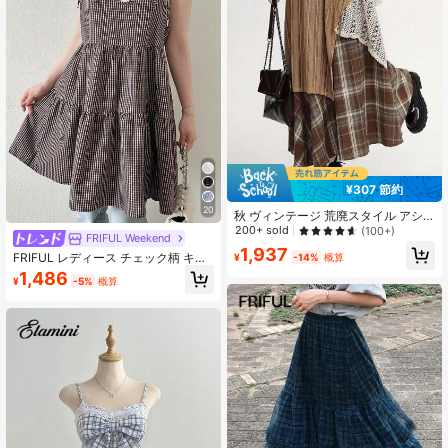
¥307 節約
20
秋 ヴィンテージ 荒廃スタイル アシ
ンメトリー 森ガール レースパッチワ
200+ sold
(100+)
FRIFUL Weekend
ークスカート 入学準備
1,937
FRIFUL レディース チェック柄 キャ
¥
-14%
概算
ミソール リボンストラップ Aライン
1,486
¥
-5%
概算
マルチレイヤー ケーキスプライシン
グ レイヤード カジュアル タンクト
ップ 秋物