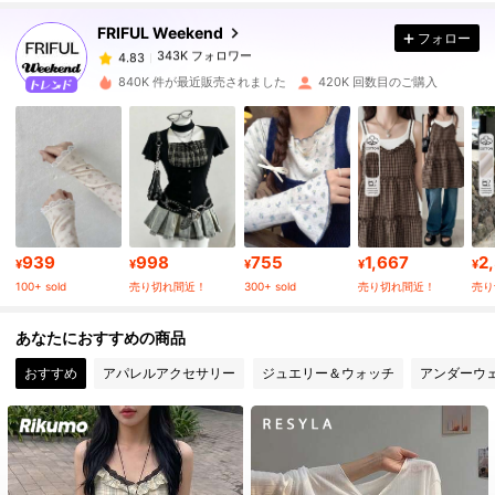
FRIFUL Weekend
フォロー
343K フォロワー
4.83
g***2
は
14時間前
に購入しました
840K 件が最近販売されました
420K 回数目のご購入
343K フォロワー
4.83
343K フォロワー
4.83
343K フォロワー
4.83
939
998
755
1,667
2
¥
¥
¥
¥
¥
100+ sold
売り切れ間近！
300+ sold
売り切れ間近！
売り
343K フォロワー
4.83
あなたにおすすめの商品
おすすめ
アパレルアクセサリー
ジュエリー＆ウォッチ
アンダーウ
343K フォロワー
4.83
343K フォロワー
4.83