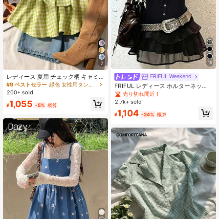
15
7
レディース 夏用 チェック柄 キャミ
FRIFUL Weekend
ソール テクスチャー加工 ゆったり裾
#9 ベストセラー
緑色 女性用タンクトップ&キャミス
FRIFUL レディース ホルターネック
快適 カジュアル
200+ sold
チェック柄 ファブリック パッチワー
売り切れ間近！
ク パフ袖 半袖 ウエストフィット ボ
2.7k+ sold
1,055
¥
-5%
概算
タン装飾 スイート＆スパイシー 夏用
1,104
Tシャツ グラフィックTシャツ かわ
¥
-24%
概算
いいトップス