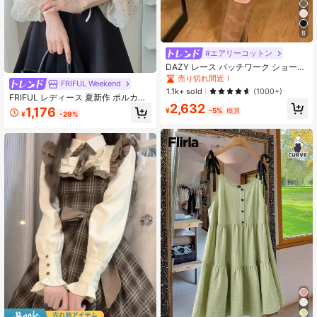
8
#エアリーコットン
#2 ベストセラー
カラーブロック 女性用ショーツ
売り切れ間近！
DAZY レース パッチワーク ショート
エレガントショーツ、ホワイト、オ
#2 ベストセラー
#2 ベストセラー
カラーブロック 女性用ショーツ
カラーブロック 女性用ショーツ
FRIFUL Weekend
ールシーズン、スコート、秋
売り切れ間近！
売り切れ間近！
1.1k+ sold
(1000+)
FRIFUL レディース 夏新作 ポルカド
#2 ベストセラー
カラーブロック 女性用ショーツ
2,632
ット シアー 軽量生地 プリーツ レイ
1,176
¥
-5%
概算
¥
-29%
売り切れ間近！
ヤード フリル リボンタイ ブラウス