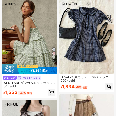
4
¥1,364 節約
GlowEve 夏用カジュアルチェック柄
WESTFADE
パフスリーブウエストリボンワンピ
200+ sold
WESTFADE ギンガムエッジ ラッフ
ース
1,834
ル ミニドレス ラッフルティアード B
60+ sold
¥
-5%
概算
D13195S
1,553
¥
-47%
概算