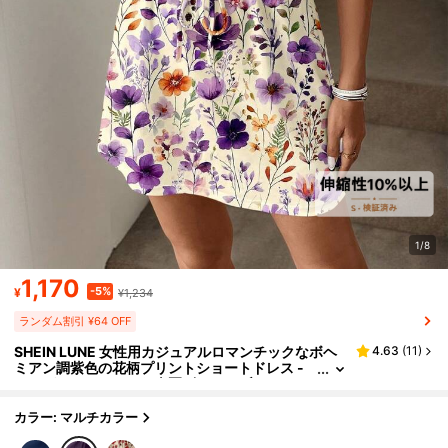
1/8
1,170
-5%
¥
¥1,234
ランダム割引 ¥64 OFF
SHEIN LUNE 女性用カジュアルロマンチックなボヘ
4.63
(
11
)
ミアン調紫色の花柄プリントショートドレス -
エレガントなレトロな春夏ビーチリゾートアウ
トフィット、バカンス、トロピカルアイランドの結
婚式、ブライズメイドパーティー、結婚式の来賓に
カラー: マルチカラー
最適