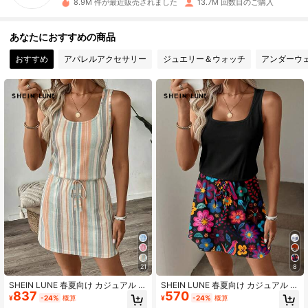
8.9M 件が最近販売されました
13.7M 回数目のご購入
1M フォロワー
4.91
あなたにおすすめの商品
おすすめ
アパレルアクセサリー
ジュエリー＆ウォッチ
アンダーウ
1M フォロワー
4.91
1M フォロワー
4.91
1M フォロワー
4.91
1M フォロワー
4.91
1M フォロワー
4.91
21
8
1M フォロワー
4.91
SHEIN LUNE 春夏向け カジュアル プ
SHEIN LUNE 春夏向け カジュアル プ
837
570
リントワンピース レディース
リントワンピース レディース
¥
-24%
概算
¥
-24%
概算