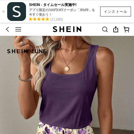
SHEIN - タイムセール実施中!
×
アプリ限定の500円OFFクーポン「JPAPP」を
インストール
今すぐ使おう！
(11,600)