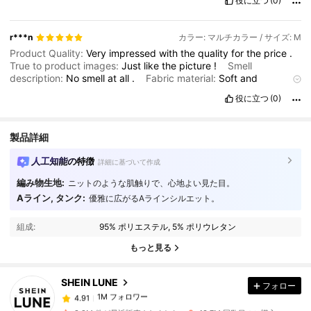
役に立つ
(0)
r***n
カラー: マルチカラー / サイズ: M
Product Quality:
Very
impressed
with
the
quality
for
the
price
.
True to product images:
Just
like
the
picture
!
Smell
description:
No
smell
at
all
.
Fabric material:
Soft
and
comfortable
.
It
washes
well
I
just
hang
to
dry
.
Fit:
True
to
役に立つ
(0)
size
.
製品詳細
人工知能の特徴
詳細に基づいて作成
編み物生地:
ニットのような肌触りで、心地よい見た目。
Aライン, タンク:
優雅に広がるAラインシルエット。
1M フォロワー
4.91
組成:
95% ポリエステル, 5% ポリウレタン
1M フォロワー
もっと見る
4.91
SHEIN LUNE
フォロー
1M フォロワー
4.91
8***3
は
1日前
に購入しました