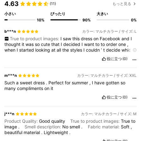
4.63
(11)
もっと見る
小さい
ぴったり
大きい
10%
90%
0%
b***n
カラー: マルチカラー / サイズ: L
True to product images:
I
saw
this
dress
on
Facebook
and
I
thought
it
was
so
cute
that
I
decided
I
want
to
to
order
one
,
when
I
started
looking
at
all
the
styles
I
couldn
’
t
decide
which
one
I
liked
best
so
I
ordered
a
whole
bunch
!
I
love
every
single
役に立つ
(0)
one
of
them
.
They
fit
great
and
they
look
great
.
Don
’
t
hesitate
to
buy
one
!
m***n
カラー: マルチカラー / サイズ: XXL
Such
a
sweet
dress
.
Perfect
for
summer
,
I
have
gotten
so
many
compliments
on
it
役に立つ
(0)
j***n
カラー: マルチカラー / サイズ: M
Product Quality:
Good
quality
True to product images:
True
to
image
.
Smell description:
No
smell
.
Fabric material:
Soft
,
beautiful
material
.
Lightweight
.