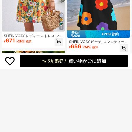
4
¥209 節約
SHEIN VCAY レディース ドレス フラ
671
ワープリント ノースリーブ
¥
-29%
概算
SHEIN VCAY ビーチ, ロマンティッ
656
ク, 春夏, ホリデーに最適な編み込み
¥
-24%
概算
カラフルプリントのコールドショル
ダードレス25種類(女性用)
買い物かごに追加
5% 割引！
4