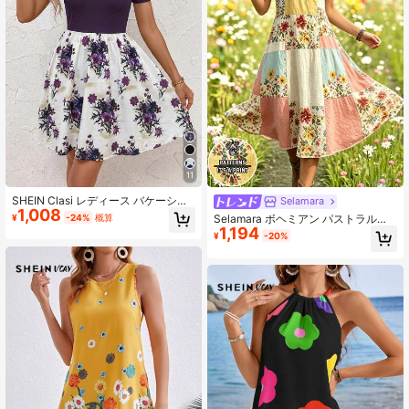
11
SHEIN Clasi レディース バケーショ
Selamara
1,008
ン リブ パッチワーク 花柄プリント
¥
-24%
概算
Selamara ボヘミアン パストラルス
半袖ワンピース
1,194
タイル フェイクパッチワーク フロー
¥
-20%
ラルプリント ワンピース、森ガール
スタイル 優しいリラックス Vネック
ノースリーブ マキシドレス、夏 ビー
チ カジュアル バケーション 旅行 Aラ
インスカート