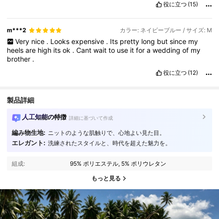
役に立つ
(15)
m***2
カラー: ネイビーブルー / サイズ: M
Very
nice
.
Looks
expensive
.
Its
pretty
long
but
since
my
heels
are
high
its
ok
.
Cant
wait
to
use
it
for
a
wedding
of
my
brother
.
役に立つ
(12)
製品詳細
人工知能の特徴
詳細に基づいて作成
編み物生地:
ニットのような肌触りで、心地よい見た目。
エレガント:
洗練されたスタイルと、時代を超えた魅力を。
組成:
95% ポリエステル, 5% ポリウレタン
もっと見る