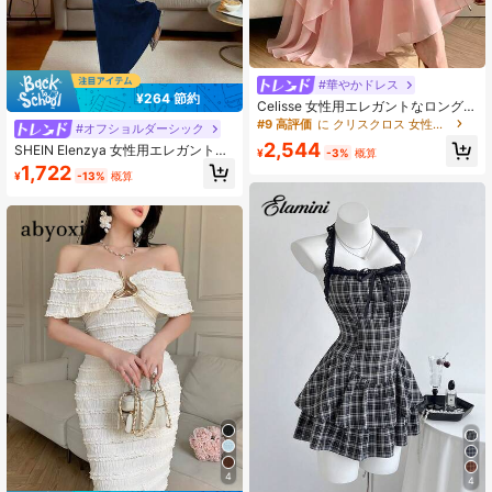
#華やかドレス
¥264 節約
Celisse 女性用エレガントなロング
ディープVネック ノースリーブ ピン
#9 高評価
に クリスクロス 女性のドレス
#オフショルダーシック
クドレス
2,544
SHEIN Elenzya 女性用エレガントな
¥
-3%
概算
黒色オフショルダーパール装飾ドレ
1,722
¥
-13%
概算
ス、デイリーウェア、結婚式、ガ
ラ、通勤、卒業パーティー、休日、
デート、パーティー、ハロウィン、
クリスマス、新年、感謝祭に適して
います
4
4