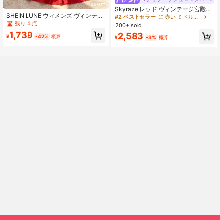
Skyraze レッド ヴィンテージ宮殿ス
SHEIN LUNE ウィメンズ ヴィンテー
タイル ジャカード レディースドレス
#2 ベストセラー
に 赤い ミドル丈ドレス
ジ ローズレッド ドレス、ロマンチッ
夏 ブライズメイド ドレス 学校復帰
残り 4 点
200+ sold
ク フローラル ショルダー シャーリ
服
1,739
2,583
ング ウエストシェイプ ロングドレス
¥
-42%
概算
¥
-3%
概算
シャツカラー、バレンタインデー、
デート、パーティー、通勤、旅行に
適しています