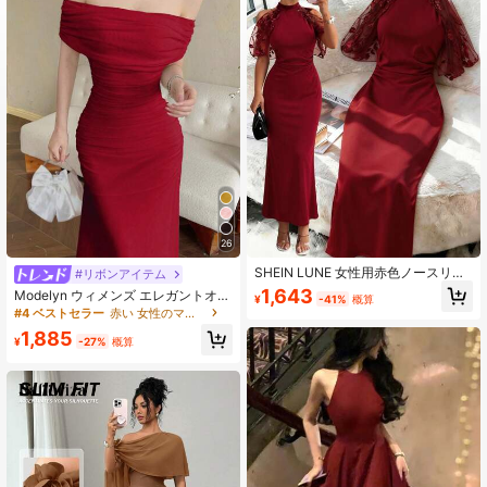
24K フォロワー
4.83
24K フォロワー
4.83
24K フォロワー
4.83
26
24K フォロワー
4.83
SHEIN LUNE 女性用赤色ノースリー
#リボンアイテム
ブドレス、フィット感
1,643
Modelyn ウィメンズ エレガントオフ
¥
-41%
概算
ショルダー シャーリング ウエスト
#4 ベストセラー
赤い 女性のマキシドレス
24K フォロワー
4.83
メッシュ ロングドレス、結婚式、フ
1,885
ォーマルイベント、女性のフォーマ
¥
-27%
概算
ルパーティードレスに適しています