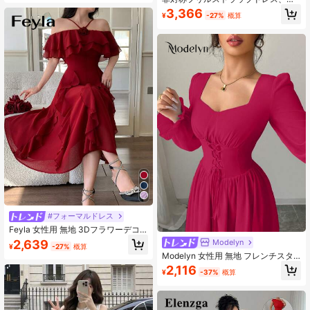
ザー フルスカート ミディ丈 ノース
ァッション性の高い、女性に適し
3,366
リーブワンピース
¥
-27%
概算
た、ミニマリストなスパゲッティス
トラップデザイン、パーティー、プ
ロム、イブニング、誕生日、結婚
式、学校始業式などのシーンに適し
た、上品でスリムフィットなスタイ
ルの夏物
#フォーマルドレス
Feyla 女性用 無地 3Dフラワーデコ
レーション オフショルダー フリルヘ
2,639
Modelyn
¥
-27%
概算
ム エレガントドレス
Modelyn 女性用 無地 フレンチスタ
イル ハイエンド リボン付きフレアス
2,116
¥
-37%
概算
リーブ ウエストシェイプドドレス