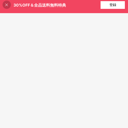
30%OFF＆全品送料無料特典
買い物かごに追加
登録
15% 割引！