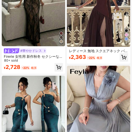
6
#華やかドレス
レディース 無地 スクエアネック バ
ックレス リボン フリルヘム セクシ
2,363
Firerie 女性用 新作秋冬 セクシーなS
¥
-22%
概算
ー バケーション ウェディング パー
ラインレース長袖バストコントロー
80+ sold
ティードレス エレガント サマー ブ
ルボディコンロングドレス、夏ドレ
2,728
ラウン ボヘミアンシック
¥
-22%
概算
ス、ティーパーティードレス、エレ
ガントでセクシー