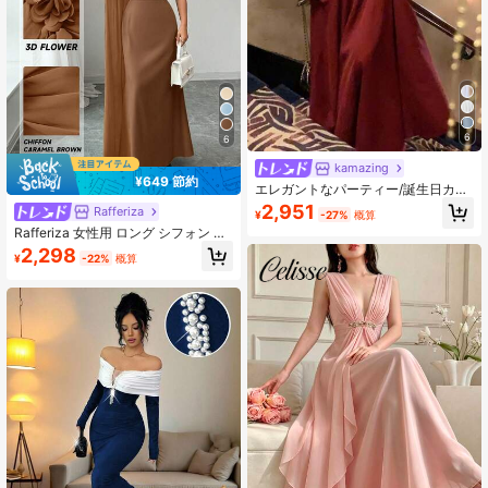
6
6
kamazing
¥649 節約
エレガントなパーティー/誕生日カジ
ュアル レディース ノースリーブ Aラ
2,951
Rafferiza
¥
-27%
概算
インワンピース 無地 マキシ丈 夏 レ
Rafferiza 女性用 ロング シフォン パ
ッド
ッチワーク フローラル ワンピース
2,298
¥
-22%
概算