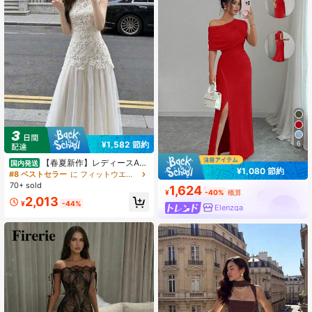
¥1,582 節約
6
【春夏新作】レディースAラ
国内発送
¥1,080 節約
インロングワンピース（ノースリー
#8 ベストセラー
に フィットウエスト 女性のドレス
ブキャミソール／チュール切り替
70+ sold
1,624
え） おしゃれ 上品 感 何にでも合う
¥
-40%
概算
2,013
フレンチ×韓国風 フェミニン 高見え
¥
-44%
Elenzga
立体花飾り