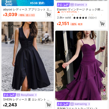
¥536 節約
Elamini
#1 ベストセラー
Aライン 女性のショートドレス
売り切れ間近！
abyoxi レディース アプリコット エ
Elamini ヴィンテージ チェック柄 レ
レガント ロマンチック オフショルダ
ース パッチワーク セクシー ホルタ
#1 ベストセラー
#1 ベストセラー
Aライン 女性のショートドレス
Aライン 女性のショートドレス
3,039
¥
-15%
残り3日
ー フリルヘム フィッテッドドレス、
ーネック ノースリーブ 春夏新作 ウ
売り切れ間近！
売り切れ間近！
2.8k+ sold
(100+)
パーティー、ナイトアウト、ウェデ
エストシェイプ スリム見え ティアー
#1 ベストセラー
Aライン 女性のショートドレス
2,151
ィングゲスト、卒業式、プロム、バ
ドドレス ホットガールスタイル 織り
¥
-22%
概算
売り切れ間近！
ケーション、春夏マーメイドスタイ
生地 レディースワンピース
ル向け
RosyDaze
13
SHEIN レディース 夏 エレガント 通
勤 オフィスウェア Vネック ハーフボ
2,243
kamazing
¥
タン前 ウエストシェイプ スリムギャ
非対称フリルストラップドレス、フ