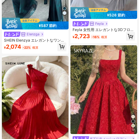
¥526 節約
Feyla
¥587 節約
Feyla 女性用 エレガントな3Dフロー
ラルギャザーウエストドレス
Elenzga
2,723
¥
-16%
概算
SHEIN Elenzya エレガントなワンシ
ョルダーマーメイドドレス、夏用
2,074
¥
-22%
概算
13
#ブリティッシュロマンチック