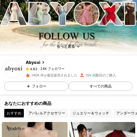
24K フォロワー
4.83
24K フォロワー
4.83
もっと見る
Abyoxi
24K フォロワー
4.83
d***8
は
1日前
に購入しました
140K 件が最近販売されました
15K 回数目のご購入
24K フォロワー
4.83
フォロー
すべての商品
あなたにおすすめの商品
24K フォロワー
4.83
おすすめ
アパレルアクセサリー
ジュエリー＆ウォッチ
アンダーウ
24K フォロワー
4.83