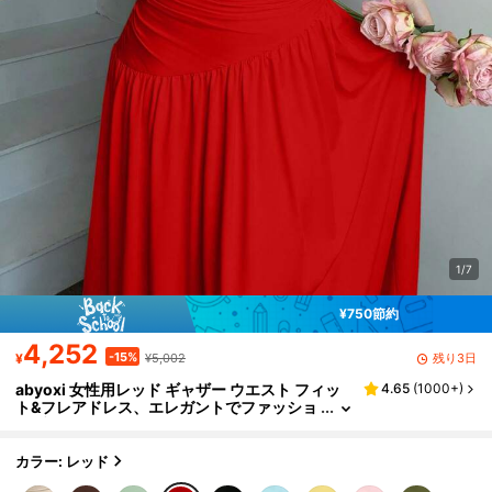
1/7
¥750節約
4,252
-15%
残り3日
¥
¥5,002
abyoxi 女性用レッド ギャザー ウエスト フィッ
4.65
(
1000+
)
ト&フレアドレス、エレガントでファッショ
ナブル、パーティー、デート、休暇、結婚
式、フォーマルな機会、バンケット、教師の
日、母の日、卒業式に適しています。伸縮性の
カラー: レッド
あるボディコンロングドレス、春夏シーズン用