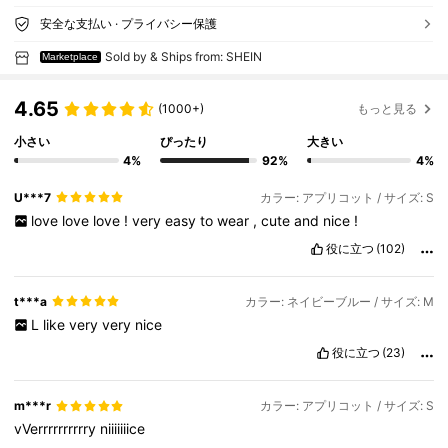
安全な支払い · プライバシー保護
Sold by & Ships from: SHEIN
Marketplace
4.65
(1000+)
もっと見る
小さい
ぴったり
大きい
4%
92%
4%
U***7
カラー: アプリコット / サイズ: S
love
love
love
!
very
easy
to
wear
,
cute
and
nice
!
役に立つ
(102)
t***a
カラー: ネイビーブルー / サイズ: M
L
like
very
very
nice
役に立つ
(23)
m***r
カラー: アプリコット / サイズ: S
vVerrrrrrrrrry
niiiiiiice