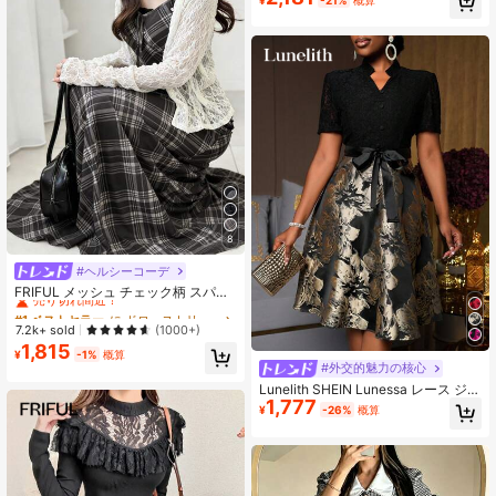
売り切れ間近！
生地 レディースワンピース
8
#ヘルシーコーデ
#1 ベストセラー
に ドローストリング 床まで届く丈のドレス
売り切れ間近！
FRIFUL メッシュ チェック柄 スパゲ
ッティストラップ ウエストシェイプ
#1 ベストセラー
#1 ベストセラー
に ドローストリング 床まで届く丈のドレス
に ドローストリング 床まで届く丈のドレス
フルスカート カジュアル 万能ワンピ
売り切れ間近！
売り切れ間近！
7.2k+ sold
(1000+)
ース
1,815
#1 ベストセラー
に ドローストリング 床まで届く丈のドレス
¥
-1%
概算
#外交的魅力の核心
売り切れ間近！
Lunelith SHEIN Lunessa レース ジャ
1,777
ガード 切替 Vネック ベルト付き エレ
¥
-26%
概算
ガントミディアムドレス