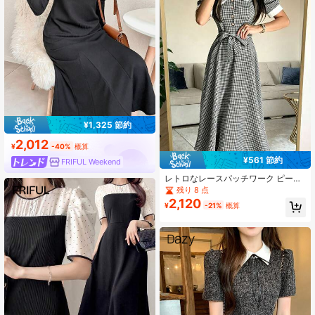
¥1,325 節約
2,012
¥
-40%
概算
¥561 節約
FRIFUL Weekend
レトロなレースパッチワーク ピータ
ーパン襟 ボタン前開き ベルト付き
残り 8 点
リボン チェック柄シャツドレス、エ
2,120
¥
-21%
概算
レガントな黒白カラーブロック ロン
グドレス