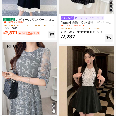
#5 ベストセラー
カラーブロック 女性のミディドレス
#トップティアーズ
#1 ベストセラー
Aライン 女性用ミニドレス
売り切れ間近！
レディース ワンピース ロン
国内発送
売り切れ間近！
Elamini 通勤、学校復帰、デイリーウ
グワンピース Tシャツワンピース 半
#5 ベストセラー
#5 ベストセラー
カラーブロック 女性のミディドレス
カラーブロック 女性のミディドレス
ェア用 ブラック ストライプ レース
袖 五分袖 配色 切り替え フリル バイ
#1 ベストセラー
#1 ベストセラー
Aライン 女性用ミニドレス
Aライン 女性用ミニドレス
200+ sold
売り切れ間近！
売り切れ間近！
トリミング ミニドレス
カラー 裾フリル 袖フリル クルーネ
売り切れ間近！
売り切れ間近！
3.1k+ sold
2,371
(100+)
#5 ベストセラー
カラーブロック 女性のミディドレス
¥
-40%
過去4時間
ック Aライン ゆったり 体型カバー 着
2,237
#1 ベストセラー
Aライン 女性用ミニドレス
売り切れ間近！
¥
痩せ 痩せ見え 二の腕カバー 骨格ナ
売り切れ間近！
チュラル 骨格ウェーブ 大人可愛い
きれいめ カジュアル モード 抜け感
ワンマイルウェア ルームウェア 休日
お出かけ 旅行 リゾート 海 ビーチ 涼
しい 蒸れない 快適 1枚で決まる ブラ
ック モノトーン 夏服 春夏 シンプル
無地 楽ちん 20代 30代 40代 50代 シ
ワになりにくい 丸首 膝下丈