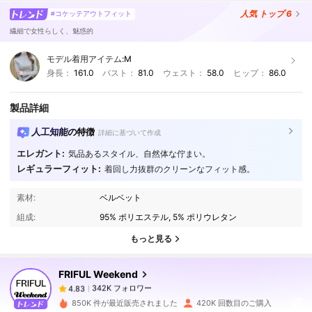
人気
トップ 6
#コケッテアウトフィット
繊細で女性らしく、魅惑的
モデル着用アイテム:
M
身長：
161.0
バスト：
81.0
ウェスト：
58.0
ヒップ：
86.0
製品詳細
人工知能の特徴
詳細に基づいて作成
エレガント:
気品あるスタイル、自然体な佇まい。
レギュラーフィット:
着回し力抜群のクリーンなフィット感。
342K フォロワー
4.83
素材:
ベルベット
組成:
95% ポリエステル, 5% ポリウレタン
342K フォロワー
4.83
もっと見る
FRIFUL Weekend
342K フォロワー
4.83
p***o
は
4時間前
に購入しました
850K 件が最近販売されました
420K 回数目のご購入