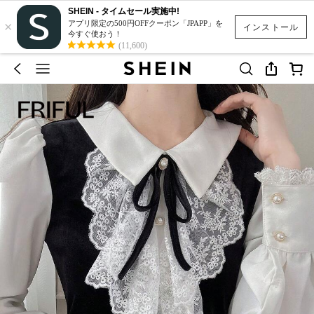
SHEIN - タイムセール実施中!
×
アプリ限定の500円OFFクーポン「JPAPP」を
インストール
今すぐ使おう！
(11,600)