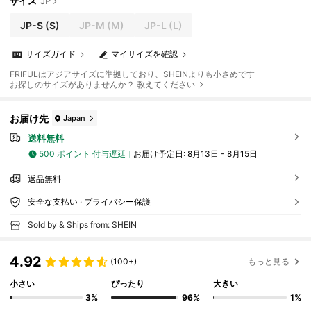
サイズ
JP
JP-S
(S)
JP-M
(M)
JP-L
(L)
サイズガイド
マイサイズを確認
FRIFULはアジアサイズに準拠しており、SHEINよりも小さめです
お探しのサイズがありませんか？ 教えてください
お届け先
Japan
送料無料
500 ポイント 付与遅延
お届け予定日:
8月13日 - 8月15日
返品無料
安全な支払い · プライバシー保護
Sold by & Ships from: SHEIN
4.92
(100+)
もっと見る
小さい
ぴったり
大きい
3%
96%
1%