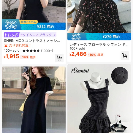
¥312 節約
#タイムレスブラック
¥279 節約
SHEIN MOD コントラストメッシュ
レディース フローラル シフォン ド
ネクタイ ネック フリル トリム ブラ
売り切れ間近！
レス、Vネック タイ 長袖 ミディ丈 ド
100+ sold
ック ロングドレス
100+ sold
(1000+)
レス、エレガントなウエストシェイ
2,486
¥
-10%
概算
1,915
プ ドレス、レディース ドレス ブラ
¥
-14%
概算
ック