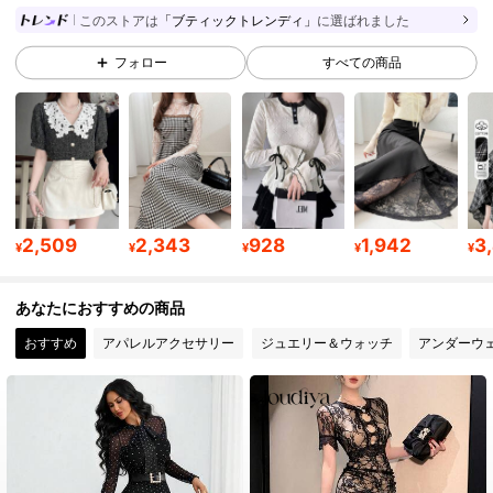
342K フォロワー
4.83
このストアは
「ブティックトレンディ」
に選ばれました
フォロー
すべての商品
342K フォロワー
4.83
342K フォロワー
4.83
342K フォロワー
4.83
2,509
2,343
928
1,942
3
¥
¥
¥
¥
¥
あなたにおすすめの商品
342K フォロワー
4.83
おすすめ
アパレルアクセサリー
ジュエリー＆ウォッチ
アンダーウ
342K フォロワー
4.83
342K フォロワー
4.83