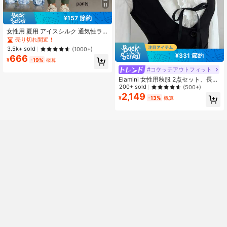
11
¥157 節約
女性用 夏用 アイスシルク 通気性ラ
ンニングパンツ、ジッパーポケット&
売り切れ間近！
伸縮ウエストバンド付き クイックド
3.5k+ sold
(1000+)
ライ 軽量スポーツズボン フィットネ
¥331 節約
666
ス&ジョギング 春用
¥
-19%
概算
#コケッテアウトフィット
Elamini 女性用秋服 2点セット、長袖
ベスト&リボンとフリルヘムのブラウ
200+ sold
(500+)
ス
2,149
¥
-13%
概算