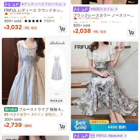
#アンティークフローラル
#2 ベストセラー
に レース 女性のドレス
#韓国スタイル
#3 ベストセラー
植物 女性のショートドレス
売り切れ間近！
FRIFUL レディース ラウンドネック
フルレース エレガント 通勤 Aライン
売り切れ間近！
ブラックレースカラー ノースリーブ
#2 ベストセラー
#2 ベストセラー
に レース 女性のドレス
に レース 女性のドレス
ロング丈 サマードレス
ドレス、エレガントな夏のリトルブ
#3 ベストセラー
#3 ベストセラー
植物 女性のショートドレス
植物 女性のショートドレス
売り切れ間近！
売り切れ間近！
900+ sold
(100+)
ラックドレス
800+ sold
売り切れ間近！
売り切れ間近！
3,032
#2 ベストセラー
に レース 女性のドレス
¥
-1%
概算
2,038
#3 ベストセラー
植物 女性のショートドレス
売り切れ間近！
¥
-1%
概算
売り切れ間近！
ブルーストライプ 無袖 Aラ
国内発送
インワンピース レディース 2026年
#5 ベストセラー
Aライン 女性のマキシドレス
夏新作 シェイプ＆スリム ウエストラ
300+ sold
イン強調 ロマンチックでエレガント
2,739
¥
-20%
¥400 節約
FRIFUL Weekend