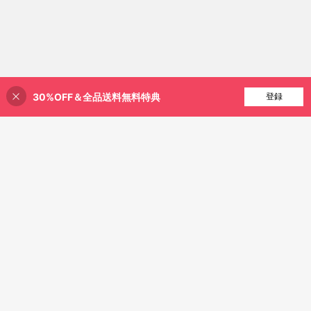
30%OFF＆全品送料無料特典
買い物かごに追加
登録
34% 割引！