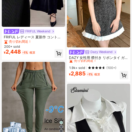
FRIFUL Weekend
FRIFUL レディース 夏新作 コントラ
ストカラー ドット柄生地 プリーツ
売り切れ間近！
ペタルスリーブ 半袖 ウエストシェイ
200+ sold
プ スリム見え カジュアル 万能 ロン
2,448
Dazy Weekend
#1 ベストセラー
カラーブロック 女性のショートドレス
¥
-1%
概算
グドレス サンドレス
売り切れ間近！
DAZY 女性用 襟付き リボンタイ ガ
ーリー パーティー 誕生日 豪華装飾
#1 ベストセラー
#1 ベストセラー
カラーブロック 女性のショートドレス
カラーブロック 女性のショートドレス
プリンセス ミニドレス レディース
売り切れ間近！
売り切れ間近！
1.9k+ sold
(100+)
サマードレス
2,885
#1 ベストセラー
カラーブロック 女性のショートドレス
¥
-1%
概算
売り切れ間近！