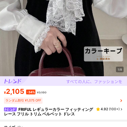
1/8
2,105
-34%
¥
¥3,180
ランダム割引 ¥1,075 OFF
FRIFUL レギュラーカラー フィッティング
4.92
(
100+
)
レース フリル トリム ベルベット ドレス