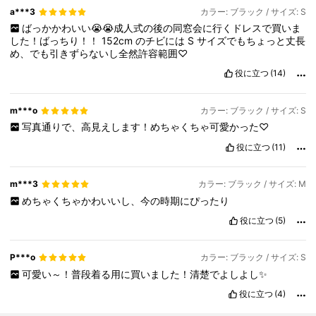
a***3
カラー: ブラック / サイズ: S
ばっかかわいい😭😭成人式の後の同窓会に行くドレスで買いま
した！ばっちり！！
152cm
のチビには
S
サイズでもちょっと丈長
め、でも引きずらないし全然許容範囲♡
役に立つ
(14)
m***o
カラー: ブラック / サイズ: S
写真通りで、高見えします！めちゃくちゃ可愛かった♡
役に立つ
(11)
m***3
カラー: ブラック / サイズ: M
めちゃくちゃかわいいし、今の時期にぴったり
役に立つ
(5)
P***o
カラー: ブラック / サイズ: S
可愛い～！普段着る用に買いました！清楚でよしよし✨
役に立つ
(4)