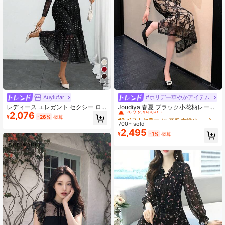
342K フォロワー
4.83
5
Auyiufar
#ホリデー華やかアイテム
#2 ベストセラー
に 高低 女性のドレス
売り切れ間近！
レディース エレガント セクシー ロ
Joudiya 春夏 ブラック小花柄レース
2,076
マンチック レトロ 水玉柄 ダブルレ
ドレス、バレンタインデー、結婚
#2 ベストセラー
#2 ベストセラー
に 高低 女性のドレス
に 高低 女性のドレス
¥
-26%
概算
イヤー リボン ワンピース 通勤 デー
式、パーティー、ファッションイベ
700+ sold
売り切れ間近！
売り切れ間近！
ト 旅行向け ブラック 春向け エステ
ントに優雅、スリムフィット、膝
2,495
#2 ベストセラー
に 高低 女性のドレス
¥
-1%
概算
ティック
丈、半袖、スリット入りサマードレ
売り切れ間近！
ス