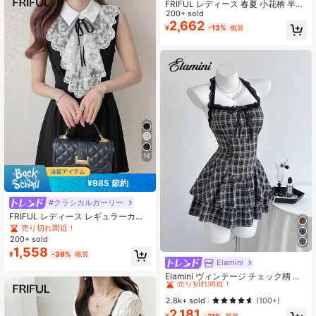
FRIFUL レディース 春夏 小花柄 半袖
フリルヘム フィット カジュアルワン
200+ sold
ピース サマードレス
2,662
¥
-13%
概算
14
¥985 節約
#クラシカルガーリー
FRIFUL レディース レギュラーカラ
ー パッチワーク フリルヘム Aライン
売り切れ間近！
ウエストドレス レディース サマード
200+ sold
レス
1,558
¥
-39%
概算
Elamini
#1 ベストセラー
Aライン 女性のショートドレス
売り切れ間近！
Elamini ヴィンテージ チェック柄 レ
ース パッチワーク セクシー ホルタ
#1 ベストセラー
#1 ベストセラー
Aライン 女性のショートドレス
Aライン 女性のショートドレス
ーネック ノースリーブ 春夏新作 ウ
売り切れ間近！
売り切れ間近！
2.8k+ sold
(100+)
エストシェイプ スリム見え ティアー
2,181
#1 ベストセラー
Aライン 女性のショートドレス
ドドレス ホットガールスタイル 織り
¥
-21%
概算