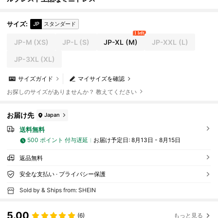
サイズ
:
JP
スタンダード
1 left
JP-M
(XS)
JP-L
(S)
JP-XL
(M)
JP-XXL
(L)
JP-3XL
(XL)
サイズガイド
マイサイズを確認
お探しのサイズがありませんか？ 教えてください
お届け先
Japan
送料無料
500 ポイント 付与遅延
お届け予定日:
8月13日 - 8月15日
返品無料
安全な支払い · プライバシー保護
Sold by & Ships from: SHEIN
5.00
(6)
もっと見る