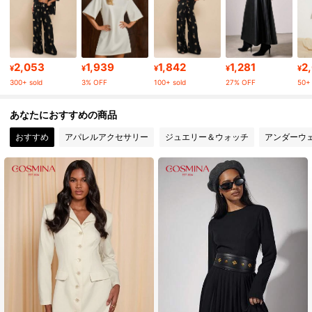
839K フォロワー
4.83
839K フォロワー
4.83
2,053
1,939
1,842
1,281
2
¥
¥
¥
¥
¥
300+ sold
3% OFF
100+ sold
27% OFF
50+ 
839K フォロワー
4.83
あなたにおすすめの商品
おすすめ
アパレルアクセサリー
ジュエリー＆ウォッチ
アンダーウ
839K フォロワー
4.83
839K フォロワー
4.83
839K フォロワー
4.83
839K フォロワー
4.83