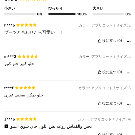
小さい
ぴったり
大きい
0%
100%
0%
h***o
カラー: アプリコット / サイズ: L
ブーツと合わせたら可愛い！！
役に立つ
(0)
m***2
カラー: アプリコット / サイズ: L
حلو
كتير
حلو
كتير
役に立つ
(0)
t***f
カラー: アプリコット / サイズ: S
حلو
يمكن
يعجبي
غيري
役に立つ
(0)
J***o
カラー: アプリコット / サイズ: M
يجنن
والقماش
روعة
بس
اللون
جاي
شوي
اغمق
役に立つ
(0)