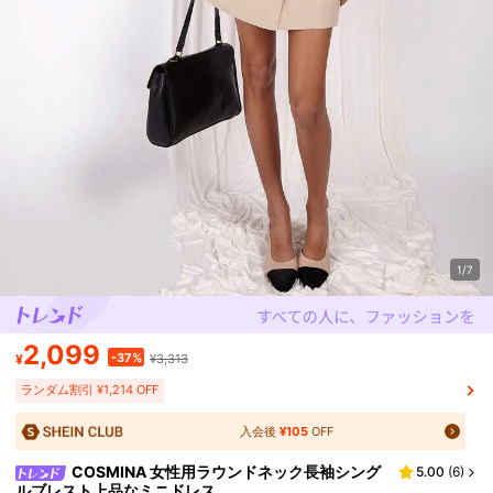
1/7
2,099
-37%
¥
¥3,313
ランダム割引 ¥1,214 OFF
入会後
¥105
OFF
COSMINA 女性用ラウンドネック長袖シング
5.00
(
6
)
ルブレスト上品なミニドレス