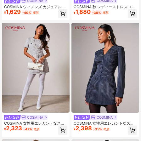
COSMINA
COSMINA
COSMINA ウィメンズ カジュアル ス
COSMINA 秋 レディースドレス エレ
1,629
1,880
トライプ スタンドカラー 長袖 ミニ
ガントVネック メタルボタン ミニド
¥
-40%
概算
¥
-38%
概算
ドレス
レス 秋冬
COSMINA
COSMINA
COSMINA 女性用エレガントなスト
COSMINA 女性用エレガントなスト
2,323
2,398
レッチツイード メタリックボタン チ
ライプ柄長袖Vネックミニドレス、秋
¥
-47%
概算
¥
-35%
概算
ェック柄ミニドレス、秋服
冬、オフィスウェア、女性教師向け
アウトフィット