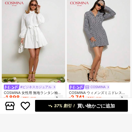
#ビジネスカジュアル
COSMINA
COSMINA 女性用 無地ランタン袖ミ
COSMINA ウィメンズミニドレス、
1,898
2,741
ニドレス、ふわふわプリンセスドレ
ビジネスカジュアルスタイル、オフ
¥
-27%
概算
¥
-36%
概算
ス、エレガントな機会向け
ィスシレーンコーディネート、イン
買い物かごに追加
フルエンサー同系統、オールドマネ
37% 割引！
ースタイル、エレガントなレディー
スドレス、夏のレディースアウトフ
ィット