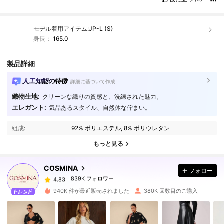
モデル着用アイテム:
JP-L (S)
身長：
165.0
製品詳細
人工知能の特徴
詳細に基づいて作成
織物生地:
クリーンな織りの質感と、洗練された魅力。
エレガント:
気品あるスタイル、自然体な佇まい。
839K フォロワー
4.83
組成:
92% ポリエステル, 8% ポリウレタン
もっと見る
839K フォロワー
4.83
COSMINA
フォロー
839K フォロワー
4.83
m***5
は
1日前
に購入しました
940K 件が最近販売されました
380K 回数目のご購入
839K フォロワー
4.83