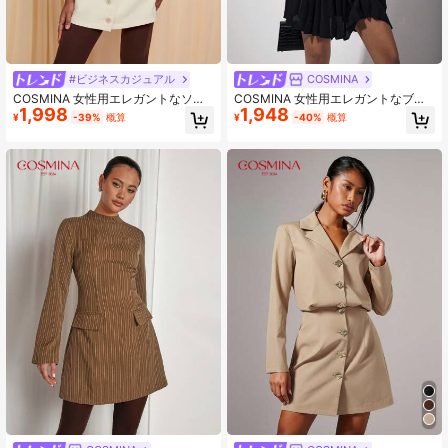
#ビジネスカジュアル
COSMINA
COSMINA 女性用エレガントなソリ
COSMINA 女性用エレガントなブラ
1,998
1,948
ッドカラーのフロントボタンミニド
ック長袖ミニドレス、春夏シーズン
¥
-39%
概算
¥
-40%
概算
レス
用