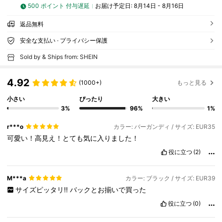
500 ポイント 付与遅延
お届け予定日:
8月14日 - 8月16日
返品無料
安全な支払い · プライバシー保護
Sold by & Ships from: SHEIN
4.92
(1000+)
もっと見る
小さい
ぴったり
大きい
3%
96%
1%
r***o
カラー: バーガンディ / サイズ: EUR35
可愛い！高見え！とても気に入りました！
役に立つ
(2)
M***a
カラー: ブラック / サイズ: EUR39
サイズピッタリ!!
バックとお揃いで買った
役に立つ
(0)