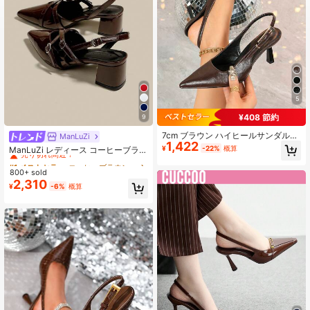
807K フォロワー
4.89
5
¥408 節約
9
7cm ブラウン ハイヒールサンダル、
ManLuZi
#1 ベストセラー
コーヒーブラウン 女性用パンプス
1,422
尖った つま先 スリッポン パーティ
売り切れ間近！
¥
-22%
概算
ManLuZi レディース コーヒーブラウ
ーヒール、ウェディング フォーマル
ン ポインテッドトゥ スリングバック
#1 ベストセラー
#1 ベストセラー
コーヒーブラウン 女性用パンプス
コーヒーブラウン 女性用パンプス
シューズ、母の日ギフト
チャンキーヒール ハイヒールパンプ
800+ sold
売り切れ間近！
売り切れ間近！
ス エレガント フォーマル ファッシ
2,310
#1 ベストセラー
コーヒーブラウン 女性用パンプス
¥
-6%
概算
ョン スリングバックパンプス
売り切れ間近！