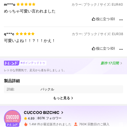
m***u
カラー: ブラック / サイズ: EUR40
めっちゃ可愛い言われました
役に立つ
(0)
q***c
カラー: ブラック / サイズ: EUR38
可愛いよね！！？！！かえ！
役に立つ
(0)
新作
17日間
#ポインテッドトゥ
レトロな雰囲気で、足元から道を示しましょう。
807K フォロワー
4.89
製品詳細
詳細:
バックル
807K フォロワー
4.89
もっと見る
CUCCOO BIZCHIC
807K フォロワー
4.89
あ***ょ
は
1日前
に購入しました
1.4M 件が最近販売されました
760K 回数目のご購入