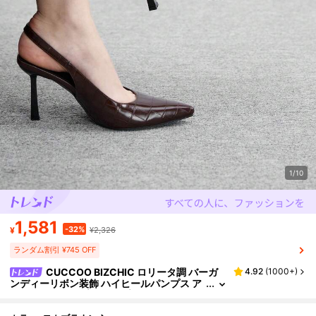
1/10
1,581
-32%
¥
¥2,326
ランダム割引 ¥745 OFF
CUCCOO BIZCHIC ロリータ調 バーガ
4.92
(
1000+
)
ンディーリボン装飾 ハイヒールパンプス ア
ンクルストラップ付き スプリングシューズ
スプリングブレーク イースター