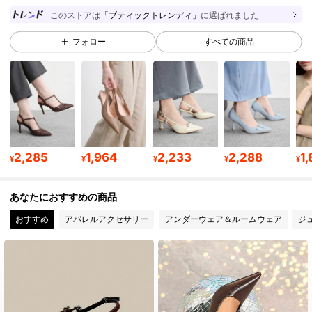
807K フォロワー
このストアは
「ブティックトレンディ」
に選ばれました
4.89
フォロー
すべての商品
807K フォロワー
4.89
807K フォロワー
4.89
807K フォロワー
4.89
2,285
1,964
2,233
2,288
1
¥
¥
¥
¥
¥
あなたにおすすめの商品
807K フォロワー
4.89
おすすめ
アパレルアクセサリー
アンダーウェア＆ルームウェア
ジ
807K フォロワー
4.89
807K フォロワー
4.89