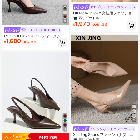
#エブリデイエレガンスヒール
On feet& in love 女性用ファッショナ
ブルで上品なポインテッドトゥスト
高リピート率
ラップバックルアンクルストラップ
9
1,970
¥
-22%
概算
スティレットハイヒールパンプス、
CUCCOO BIZCHIC
ドレスに適し、母の日のギフトに
CUCCOO BIZCHIC レディースシュ
1,600
ーズ ポインテッドトゥ スティレット
¥
-3%
概算
ヒール ファッション ブラウン ベー
シック デイリー 万能 レディースハ
イヒール スリングバックシューズ
4
#5 ベストセラー
に 柔らかくフェミニン 靴
高リピート率
#シックなキトゥンヒール
14
#5 ベストセラー
#5 ベストセラー
に 柔らかくフェミニン 靴
に 柔らかくフェミニン 靴
Xin Jing Shoes ファッショナブルで
¥458 節約
多用途な ハイヒール レディースシュ
高リピート率
高リピート率