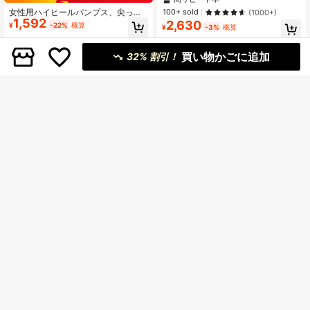
ーズ、通勤やウェディングに最適な
女性用ハイヒールパンプス、尖った
#5 ベストセラー
に 柔らかくフェミニン 靴
100+ sold
(1000+)
バックレススリッポンパンプス、エ
1,592
先端ハイヒール、ファッションステ
2,630
高リピート率
¥
-22%
概算
レガント、キトゥンヒール、尖った
¥
-3%
概算
ィレットヒール、バックストラップ
ヒール
ローバンプサンダル、エレガント、
キトゥンヒール
買い物かごに追加
32% 割引！
8
¥425 節約
13
#シックなキトゥンヒール
CUCCOO BIZCHIC
CUCCOO BIZCHIC ブラウン尖りつ
CUCCOO BIZCHIC 女性用クラシッ
1,475
ま先ハイヒールシューズ、セクシー
クシンプルバーガンディーチャンキ
残り 6 点
¥
-22%
概算
な屋外、通勤、パーティー、バンケ
ーヒール、通勤、デート、パーティ
1,336
ットパンプス用アンクルストラップ
¥
-35%
概算
ー、休暇、クリスマスの結婚式な
付き女性用
ど、様々なシーンで活躍