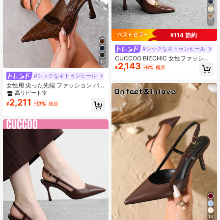
11
¥114 節約
#シックなキトゥンヒール
CUCCOO BIZCHIC 女性ファッショ
12
2,143
ン ブラウン特許素材 スクエアトゥ
¥
-5%
概算
スティレットハイヒールパンプス、
#シックなキトゥンヒール
通勤、デート、集まり、パーティー
女性用 尖った先端 ファッション バ
などのシーンに適しています
ックル装飾 特許革 スリングバック
高リピート率
ヒールパンプス バレンタイン、エレ
2,211
¥
-17%
概算
ガント
13