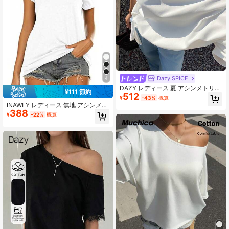
Dazy SPICE
4
DAZY レディース 夏 アシンメトリー
¥111 節約
512
ショルダー ビーズパッチワーク ルー
¥
-43%
概算
ズ ショートスリーブ アーバンカジュ
INAWLY レディース 無地 アシンメト
アル Tシャツ
388
リーショルダー 半袖 カジュアル 快
¥
-22%
概算
適 Tシャツ、夏用