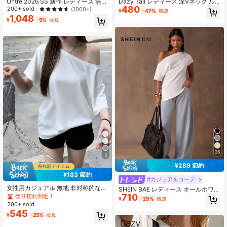
Ontre 2026 SS 新作 レディース 無地
Dazy Tall レディース 深Vネック ル
480
アシンメトリーショルダー 半袖トッ
ーズ 長袖 カジュアル ベーシックTシ
200+ sold
(1000+)
¥
-47%
概算
プス、カジュアル デイリーウェア、
ャツ 水着カバーアップ 高身長女性向
1,048
¥
-5%
概算
ブラック ルーズ カジュアル 半袖Tシ
け ゴルフ ホワイト 秋 通学
ャツ、レディース サマートップ、ビ
ジネスカジュアル バケーション ビー
チ バースデーパーティー、教師、ベ
ーシック トップス 入学準備 アシン
メトリーショルダー トップス
26
5
¥289 節約
¥183 節約
#カジュアルコーデ
女性用カジュアル 無地 非対称的な肩
SHEIN BAE レディース オールホワイ
開き ロマンチック ビーチ ストリー
710
ト 夏 シンプル 普段使い おしゃれ カ
売り切れ間近！
¥
-29%
概算
ト Y2K シック Tシャツ、春夏 ホワイ
ジュアル 無地 アシンメトリーショル
200+ sold
ト
ダー Tシャツ レイヤード向け ショッ
545
¥
-25%
概算
ピング 感謝祭 仕事・学校用