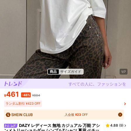
商品
サイズガイド
1/7
461
-48%
¥
¥884
ランダム割引 ¥423 OFF
入会後
¥23
OFF
DAZY レディース 無地 カジュアル 万能 アシ
4.88
(
9
)
ンメトリーショルダー シンプルTシャツ 夏用 ペチッ