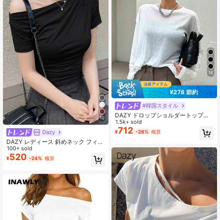
14
¥276 節約
#韓国スタイル
DAZY ドロップショルダートップ、
10
レディースカジュアルドロップショ
1.5k+ sold
ルダーラウンドネックルーズホワイ
712
Dazy
¥
-28%
概算
トプレーントップス、春秋、カジュ
DAZY レディース 斜めネック フィッ
アル デイリー着用長袖レディースト
ト ショートスリーブ 無地 ホワイトT
100+ sold
ップス ロンt
シャツ、夏向け オフショル
520
¥
-24%
概算