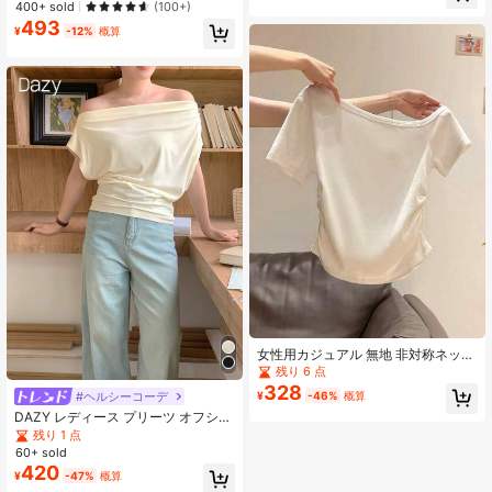
400+ sold
(100+)
カジュアル 万能トップス ホワイト
493
¥
-12%
概算
女性用カジュアル 無地 非対称ネック
シャーリングTシャツ、夏用
残り 6 点
328
#ヘルシーコーデ
¥
-46%
概算
DAZY レディース プリーツ オフショ
ルダー 無地 カジュアル 半袖Tシャ
残り 1 点
ツ、オフショルダートップス お出か
60+ sold
け用
420
¥
-47%
概算