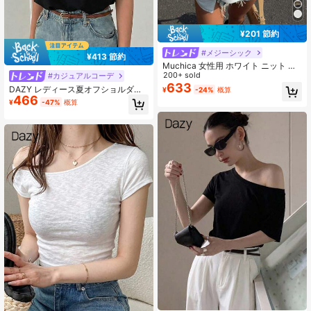
¥201 節約
#メジーシック
¥413 節約
Muchica 女性用 ホワイト ニット ル
ーズフィット 一方肩 半袖Tシャツ
200+ sold
#カジュアルコーデ
633
DAZY レディース夏オフショルダー
¥
-24%
概算
466
レースパッチワーク ルーズカジュア
¥
-47%
概算
ルTシャツ