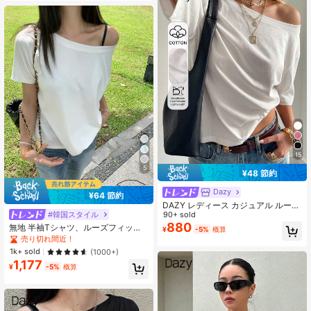
15
5
¥48 節約
Dazy
¥64 節約
DAZY レディース カジュアル ルーズ
#韓国スタイル
フィット ラウンドネック ベーシック
90+ sold
半袖トップス、秋/冬 夏
880
無地 半袖Tシャツ、ルーズフィット
¥
-5%
概算
オフショルダー 軽量 通気性 カジュ
売り切れ間近！
アル ホワイト 夏用
1k+ sold
(1000+)
1,177
¥
-5%
概算