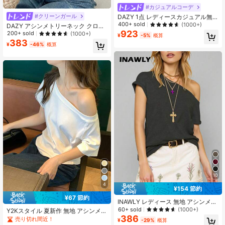
#カジュアルコーデ
#クリーンガール
DAZY 1点 レディースカジュアル無
地オフショルダーTシャツ、汎用的な
400+ sold
(1000+)
DAZY アシンメトリーネック クロッ
デザイン
923
プドTシャツ、バックトゥースクール
200+ sold
(1000+)
¥
-5%
概算
プレッピーなトップス オフショル
383
¥
-46%
概算
10
4
¥154 節約
¥67 節約
INAWLY レディース 無地 アシンメト
リーネックラインカジュアル半袖Tシ
60+ sold
(1000+)
Y2Kスタイル 夏新作 無地 アシンメト
ャツ
386
リーショルダー 半袖 レディースTシ
売り切れ間近！
¥
-29%
概算
ャツ、ルーズフィット スリム 斜め肩