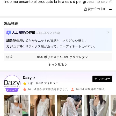
lindo
me
encanto
el
producto
la
tela
es
s
ú
per
gruesa
no
se
ve
corriente
me
encanto
simplemente
lo
s
ú
per
ultra
mega
役に立つ
(0)
recomiendo
Es
una
pieza
s
ú
per
linda
Si
eres
S
pero
quieres
q
te
quede
floja
pide
M
la
vdd
es
que
se
ve
s
ú
per
mejor
y
acomida
muy
lindo
me
encanto
el
producto
la
tela
es
s
ú
per
製品詳細
gruesa
no
se
ve
corriente
me
encanto
simplemente
lo
s
ú
per
ultra
mega
recomiendo
人工知能の特徴
詳細に基づいて作成
編み物生地:
柔らかなニットの質感と、さりげない魅力。
カジュアル:
リラックス感があって、コーディネートしやすい。
6.6M フォロワー
4.91
組成:
95% ポリエステル, 5% ポリウレタン
6.6M フォロワー
4.91
もっと見る
Dazy
フォロー
6.6M フォロワー
4.91
m***a
は
3時間前
に購入しました
14.3M 件が最近販売されました
14.8M 回数目のご購入
6.6M フォロワー
4.91
6.6M フォロワー
4.91