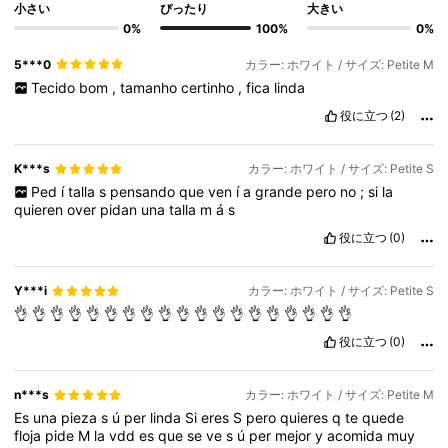
小さい
ぴったり
大きい
0%
100%
0%
5***0
カラー: ホワイト / サイズ: Petite M
Tecido
bom
,
tamanho
certinho
,
fica
linda
役に立つ
(2)
K***s
カラー: ホワイト / サイズ: Petite S
Ped
í
talla
s
pensando
que
ven
í
a
grande
pero
no
;
si
la
quieren
over
pidan
una
talla
m
á
s
役に立つ
(0)
Y***i
カラー: ホワイト / サイズ: Petite S
👌
👌
👌
👌
👌
👌
👌
👌
👌
👌
👌
👌
👌
👌
👌
👌
👌
👌
👌
役に立つ
(0)
n***s
カラー: ホワイト / サイズ: Petite M
Es
una
pieza
s
ú
per
linda
Si
eres
S
pero
quieres
q
te
quede
floja
pide
M
la
vdd
es
que
se
ve
s
ú
per
mejor
y
acomida
muy