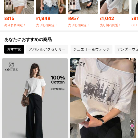
6.6M フォロワー
4.91
815
1,948
957
1,042
8
¥
¥
¥
¥
¥
売り切れ間近！
売り切れ間近！
売り切れ間近！
売り切れ間近！
80+ 
6.6M フォロワー
4.91
あなたにおすすめの商品
おすすめ
アパレルアクセサリー
ジュエリー＆ウォッチ
アンダーウ
6.6M フォロワー
4.91
6.6M フォロワー
4.91
6.6M フォロワー
4.91
6.6M フォロワー
4.91
5