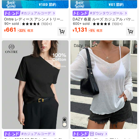
¥189 節約
¥61 節約
#カジュアルコーデ
#ダウンタウンガール
Ontre レディース アシンメトリーシ
DAZY 春夏 ルーズ カジュアル バケ
ョルダー 半袖Tシャツ オールホワイ
ーション ビーチ サンド柄プリント
90+ sold
600+ sold
(100+)
(100+)
ト 夏 シンプル 普段使い ミニマル エ
ホワイト レディースTシャツ
661
1,131
¥
-22%
概算
¥
-5%
概算
レガント 無地 カジュアル オフィス
ウェア
#カジュアルコーデ
Dazy