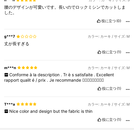
腰のデザインが可愛いです。長いのでロックミシンでカットしま
した。
役に立つ
(0)
g***7
カラー: カーキ / サイズ: M
丈が長すぎる
役に立つ
(1)
m***n
カラー: カーキ / サイズ: M
Conforme
à
la
description
.
Tr
è
s
satisfaite
.
Excellent
rapport
qualit
é
/
prix
.
Je
recommande
👌🏼🙂🙂🙂🙂🙂🙂🙂
役に立つ
(1)
T***a
カラー: カーキ / サイズ: M
Nice
color
and
design
but
the
fabric
is
thin
役に立つ
(1)