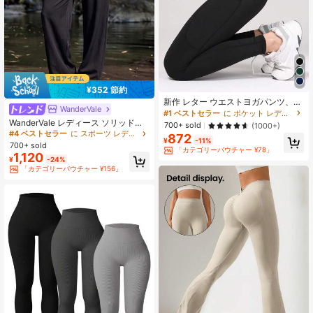
¥352 節約
新作 レター ウエストヨガパンツ、女
WanderVale
性用お尻リフトアップ ハイウエスト
#1 ベストセラー
に ポケット レディーススポーツレギンス
ワークアウトレギンス ポケット付
WanderVale レディース ソリッドカ
700+ sold
(1000+)
き、ブラック サイドポケットデザイ
ラー ハイウエスト プリーツ ポケッ
#4 ベストセラー
に スポーツ レディースアウトドアトップス&レディースアウトドアボトムス&レディースアウトドアセット
872
ン、アウトドアレジャー、フィット
¥
-11%
ト ワイドレッグ スポーツパンツ
700+ sold
ネス、デイリーウェア タイツ スプリ
「カテゴリーバウチャー ¥78」
1,120
ングスポーツに適しています
¥
-24%
「カテゴリーバウチャー ¥156」