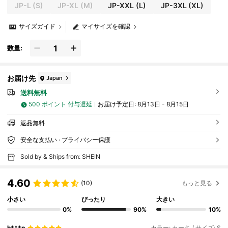
JP-L
(S)
JP-XL
(M)
JP-XXL
(L)
JP-3XL
(XL)
サイズガイド
マイサイズを確認
数量:
お届け先
Japan
送料無料
500 ポイント 付与遅延
お届け予定日:
8月13日 - 8月15日
返品無料
安全な支払い · プライバシー保護
Sold by & Ships from: SHEIN
4.60
(10)
もっと見る
小さい
ぴったり
大きい
0%
90%
10%
h***n
カラー: カーキ / サイズ: S