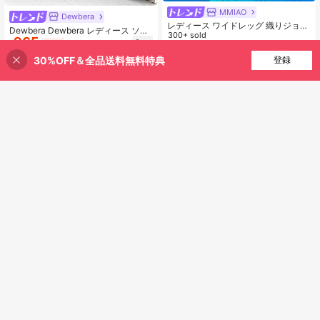
MMIAO
Dewbera
レディース ワイドレッグ 織りジョガ
Dewbera Dewbera レディース ソリ
ーパンツ - ハイウエスト ヨガ ルーズ
300+ sold
965
ッドカラー ウエスト伸縮 深Vネック
¥
-33%
フィットパンツ、ソフトで快適なア
970
フレアスポーツパンツ
¥
-25%
「カテゴリーバウチャー ¥156」
スレチックカジュアルパンツ、ラン
30%OFF＆全品送料無料特典
買い物かごに追加
登録
「カテゴリーバウチャー ¥78」
39% 割引！
ニング、トラベルスポーツ
¥298 節約
33
レディース 軽量 カジュアル 速乾 ス
#サイクリングシック
ポーツパンツ ポケット付き ゆったり
#1 ベストセラー
女性用アクティブボトムス
通気性 速乾性 エクササイズパンツ
Slayform Slayform 女性用 無地 ハイ
2.4k+ sold
ランニング フィットネス アスレジャ
ウエスト デイリーフィットネス シー
#1 ベストセラー
に リブニット レディーススポーツレギンス
1,030