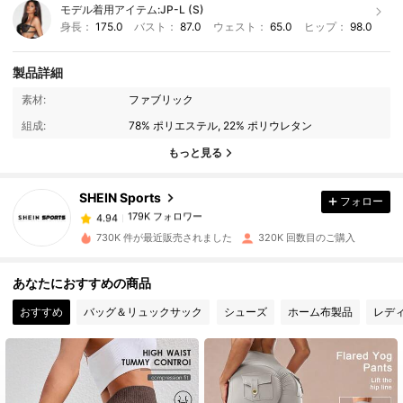
モデル着用アイテム:
JP-L (S)
身長：
175.0
バスト：
87.0
ウェスト：
65.0
ヒップ：
98.0
製品詳細
179K フォロワー
4.94
素材:
ファブリック
組成:
78% ポリエステル, 22% ポリウレタン
179K フォロワー
4.94
もっと見る
SHEIN Sports
フォロー
179K フォロワー
4.94
m***8
は
1日前
に購入しました
730K 件が最近販売されました
320K 回数目のご購入
179K フォロワー
4.94
あなたにおすすめの商品
おすすめ
バッグ＆リュックサック
シューズ
ホーム布製品
レデ
179K フォロワー
4.94
179K フォロワー
4.94