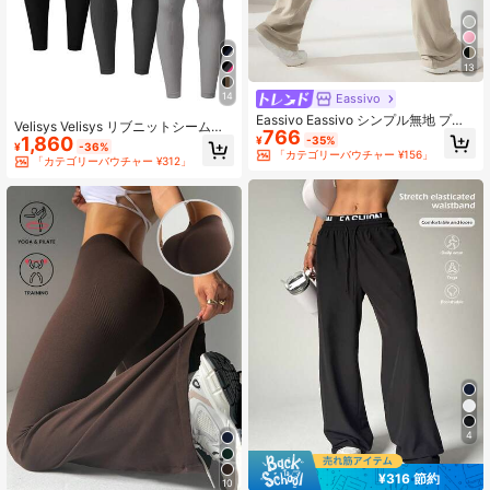
13
14
Eassivo
Eassivo Eassivo シンプル無地 プリ
Velisys Velisys リブニットシームレ
766
ーツ スリムフィット スウェットパン
1,860
¥
-35%
スレギンス3パック 女性用 - 透けな
¥
-36%
ツ、カジュアルな日常使い
「カテゴリーバウチャー ¥156」
いハイウエスト腹部コントロール ヨ
「カテゴリーバウチャー ¥312」
ガパンツ ワークアウト アスレチック
ランニング サイクリング ヨガ ピッ
クルボール エクササイズ カジュアル
4
¥316 節約
10