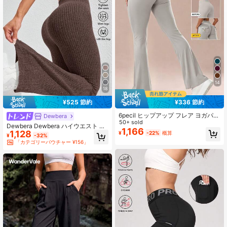
179K フォロワー
4.94
179K フォロワー
4.94
179K フォロワー
4.94
14
18
¥525 節約
¥336 節約
179K フォロワー
4.94
6pecil ヒップアップ フレア ヨガパン
Dewbera
ツ、ハイウエスト 大きなポケット ス
50+ sold
Dewbera Dewbera ハイウエスト シ
ポーツパンツ
1,166
1,128
ームレス 無地 ヨガレギンス リブ編
¥
-22%
概算
¥
-32%
み ヨガパンツ シームレスレギンス
179K フォロワー
4.94
「カテゴリーバウチャー ¥156」
ワークアウトレギンス レディース ハ
イウエストレギンス お腹すっきり ブ
ラウンレギンス