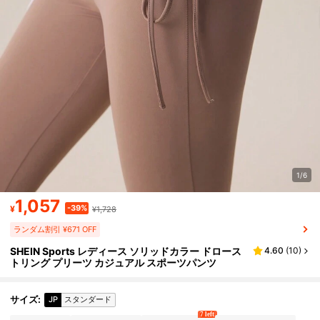
1/6
1,057
-39%
¥
¥1,728
ランダム割引 ¥671 OFF
SHEIN Sports レディース ソリッドカラー ドロース
4.60
(
10
)
トリング プリーツ カジュアル スポーツパンツ
サイズ
:
JP
スタンダード
7 left