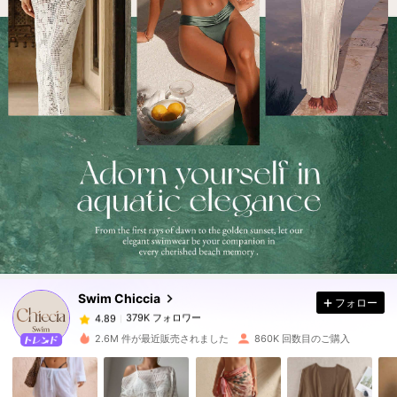
379K フォロワー
4.89
379K フォロワー
4.89
Swim Chiccia
フォロー
379K フォロワー
4.89
d***5
は
1日前
に購入しました
2.6M 件が最近販売されました
860K 回数目のご購入
379K フォロワー
4.89