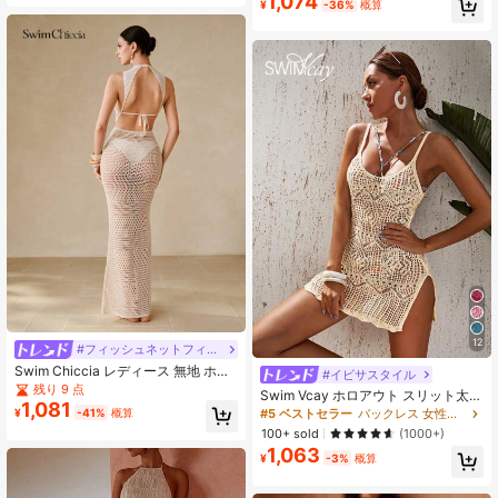
1,074
¥
-36%
概算
カジュアル ルーズ バックレス ドレ
ス/カバーアップ、ビーチ、リゾー
ト、夏秋冬に適しています
12
#フィッシュネットフィット
Swim Chiccia レディース 無地 ホワ
#イビサスタイル
イトニングニット カバーアップワン
残り 9 点
Swim Vcay ホロアウト スリット太も
ピース ビーチ/リゾートウェア
1,081
も クロシェ編み キャミ カバーアッ
#5 ベストセラー
バックレス 女性用のカバーアップ
¥
-41%
概算
プドレス
100+ sold
(1000+)
1,063
¥
-3%
概算