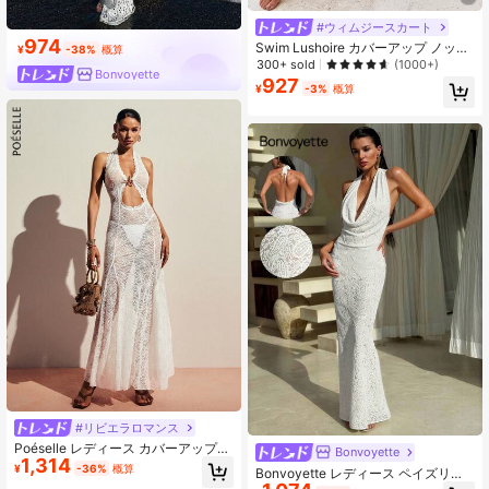
#ウィムジースカート
974
Swim Lushoire カバーアップ ノット
¥
-38%
概算
サイド
300+ sold
(1000+)
Bonvoyette
927
¥
-3%
概算
#リビエラロマンス
Poéselle レディース カバーアップ
Bonvoyette
1,314
夏 ビーチ バケーション ホリデー ホ
¥
-36%
概算
Bonvoyette レディース ペイズリー
ワイト 花柄 エレガント セクシー
レース テクスチャー ファブリック