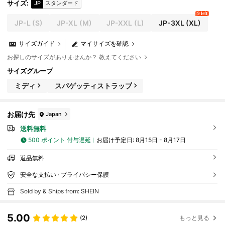
サイズ
:
JP
スタンダード
9 left
JP-L
(S)
JP-XL
(M)
JP-XXL
(L)
JP-3XL
(XL)
サイズガイド
マイサイズを確認
お探しのサイズがありませんか？ 教えてください
サイズグループ
ミディ
スパゲッティストラップ
お届け先
Japan
送料無料
500 ポイント 付与遅延
お届け予定日:
8月15日 - 8月17日
返品無料
安全な支払い · プライバシー保護
Sold by & Ships from: SHEIN
5.00
(2)
もっと見る