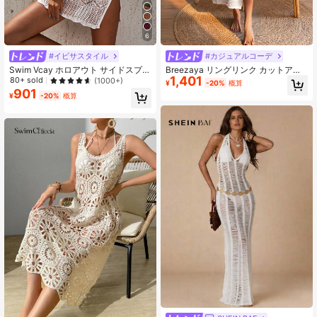
6
#イビサスタイル
#カジュアルコーデ
Swim Vcay ホロアウト サイドスプリ
Breezaya リングリンク カットアウ
1,401
ット カバーアップ
ト バックレスタイ ハイスプリット
80+ sold
(1000+)
¥
-20%
概算
カバーアップドレス
901
¥
-20%
概算