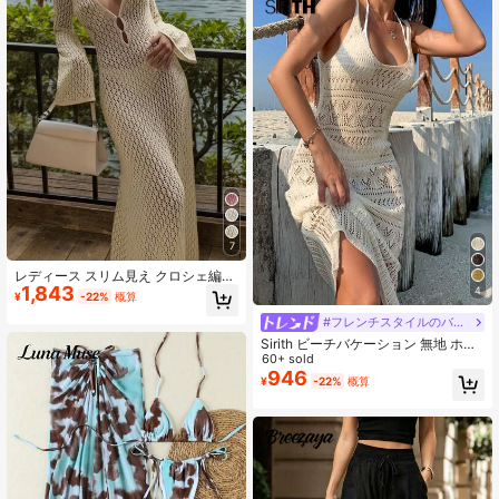
7
レディース スリム見え クロシェ編み
1,843
透かしデザイン Vネック バックレス
4
¥
-22%
概算
マキシワンピース ホワイト バケーシ
#フレンチスタイルのバケーションドレス
ョン ビーチ 夏用
Sirith ビーチバケーション 無地 ホロ
ウアウト ニットカバーアップドレス
60+ sold
946
¥
-22%
概算