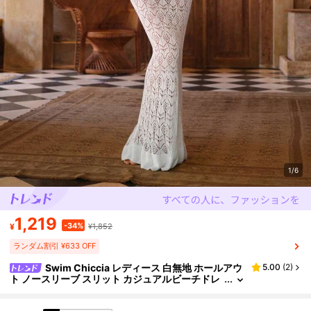
1/6
1,219
-34%
¥
¥1,852
ランダム割引 ¥633 OFF
Swim Chiccia レディース 白無地 ホールアウ
5.00
(
2
)
ト ノースリーブ スリット カジュアルビーチドレ
ス、トロピカルスタイル、夏休み