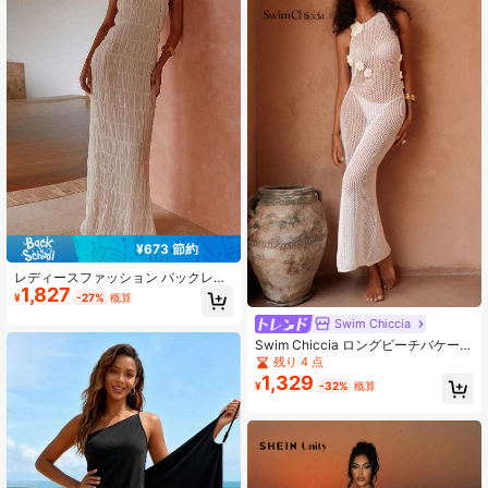
¥673 節約
レディースファッション バックレス
1,827
クリスクロス ホルターネック ドレ
¥
-27%
概算
ス、セクシー ビーチバケーション ス
トリート エレガント ロマンチック
Swim Chiccia
無地 パーティー 夏
Swim Chiccia ロングビーチバケーシ
ョン エレガントなクロシェレースト
残り 4 点
リミングチュニックドレス、レディ
1,329
¥
-32%
概算
ースカバーアップ