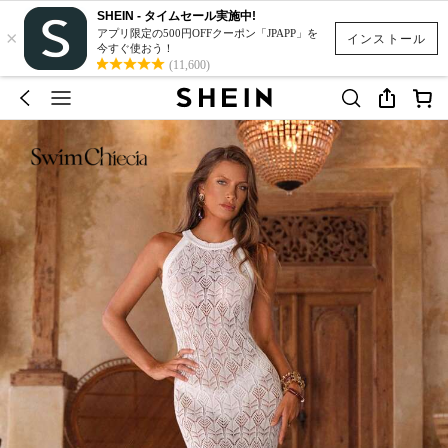
SHEIN - タイムセール実施中!
×
アプリ限定の500円OFFクーポン「JPAPP」を
インストール
今すぐ使おう！
(11,600)