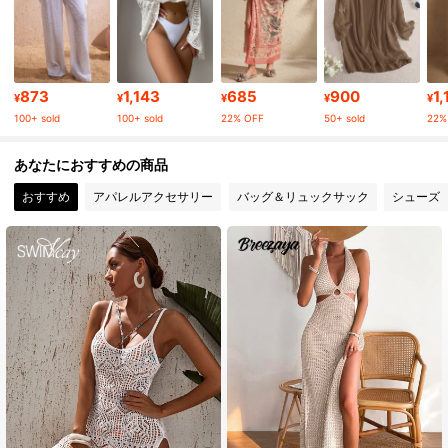
379K フォロワー
4.89
379K フォロワー
4.89
873
1,143
685
900
1,
¥
¥
¥
¥
¥
100+ sold
100+ sold
22% OFF
50+ sold
22%
379K フォロワー
4.89
あなたにおすすめの商品
おすすめ
アパレルアクセサリー
バッグ＆リュックサック
シューズ
379K フォロワー
4.89
379K フォロワー
4.89
379K フォロワー
4.89
379K フォロワー
4.89