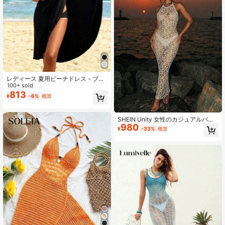
レディース 夏用ビーチドレス - ブラ
ック カジュアル ノースリーブ ドレ
100+ sold
ス、調整可能なストラップ、ポリエ
813
¥
-6%
概算
ステルとスパンデックス混紡生地、
日光浴とビーチバケーションに最
適、ボヘミアンシック
SHEIN Unity 女性のカジュアルバケ
980
ーションビーチパーティーエレガン
¥
-33%
概算
トなカバーアップドレス、特殊素材
無地夏のアウトドア新作水着ロング
ドレスボディコンワンピースパーテ
ィードレス女性用ナイトクラブ高級
ドレス写真撮影用ドレス女性用ドレ
スYisikado ドレス