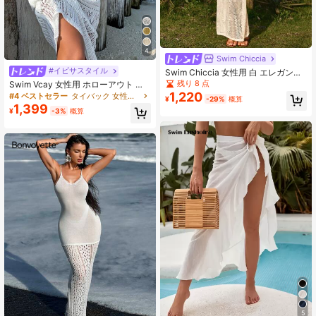
4
Swim Chiccia
#イビサスタイル
Swim Chiccia 女性用 白 エレガント
クロシェ編み オープンバック ドレス
残り 8 点
Swim Vcay 女性用 ホローアウト ド
レス カバーアップ
1,220
#4 ベストセラー
タイバック 女性用のカバーアップ
¥
-29%
概算
1,399
¥
-3%
概算
5