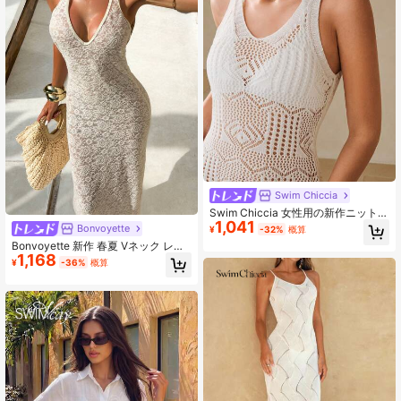
Swim Chiccia
Swim Chiccia 女性用の新作ニットホ
1,041
ールアウトフィットエレガントドレ
Bonvoyette
¥
-32%
概算
ス
Bonvoyette 新作 春夏 Vネック レー
1,168
スジャカード マキシワンピース ビー
¥
-36%
概算
チカバーアップ