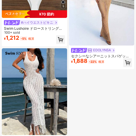
5
¥70 節約
#ハイウエストビキニ
Swim Lushoire ドローストリングウ
エストとホルターネックのワンピー
100+ sold
ス水着 ソリッドカラー 夏用 ビーチ
1,212
¥
-5%
概算
ウェア
EDOLYNSA
セクシーなシアーニットスパゲッテ
1,888
ィストラップ 中空デザイン ビーチマ
¥
-22%
概算
キシドレス、2026年夏水着カバーア
ップ、無地ホリデーパーティークラ
ブファッションドレス レディース バ
ケーション用