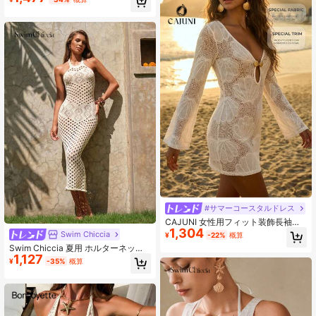
シェ メッシュ エレガントビーチカバ
ーアップ
#サマーコースタルドレス
CAJUNI 女性用フィット装飾長袖透
1,304
かし彫りカバーアップドレス バケー
Swim Chiccia
¥
-22%
概算
ション用
Swim Chiccia 夏用 ホルターネック
1,127
中空 カバーアップドレス
¥
-35%
概算