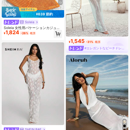
13
¥639 節約
Soleia
Soleia 女性用バケーションカジュア
1,824
ルバックレスホルターニットドレス
¥
-26%
概算
クロシェマキシドレス 夏マキシドレ
ス ビーチマキシドレス クロシェドレ
1,545
¥
-31%
概算
ス バケーションドレス 秋冬用
#エレガントなビーチドレス
SHEIN BAE