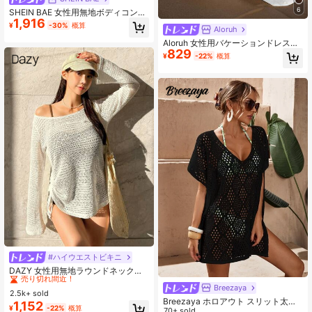
6
SHEIN BAE 女性用無地ボディコンシ
1,916
アースリップドレス、カジュアルな
¥
-30%
概算
Aloruh
日常着に最適なミニマルでファッシ
ョナブル
Aloruh 女性用バケーションドレス、
829
女性用ビーチドレス、深めのネック
¥
-22%
概算
ライン、光沢のある生地、エレガン
トでセクシーなフィットしたマーメ
イドヘムスイムウェアカバーアップ
#ハイウエストビキニ
#1 ベストセラー
ドローストリング 女性用のカバーアップ
売り切れ間近！
DAZY 女性用無地ラウンドネック長
袖カジュアルカバーアップトップ、
#1 ベストセラー
#1 ベストセラー
ドローストリング 女性用のカバーアップ
ドローストリング 女性用のカバーアップ
Breezaya
バカンス、夏のビーチにも適してい
2.5k+ sold
売り切れ間近！
売り切れ間近！
ます
Breezaya ホロアウト スリット太も
1,152
#1 ベストセラー
ドローストリング 女性用のカバーアップ
¥
-22%
概算
も カバーアップ
70+ sold