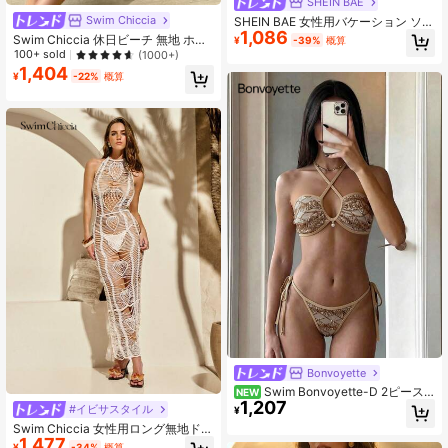
SHEIN BAE
Swim Chiccia
SHEIN BAE 女性用バケーション ソリ
1,086
ッドカラー セクシーなホルターネッ
Swim Chiccia 休日ビーチ 無地 ホロ
¥
-39%
概算
ク カバーアップドレス
ー ニット カバーアップワンピース
100+ sold
(1000+)
サマー
1,404
¥
-22%
概算
Bonvoyette
Swim Bonvoyette-D 2ピース
NEW
1,207
ビキニセット、春/夏ビーチバケーシ
#イビサスタイル
¥
ョン、テクスチャードファブリック
Swim Chiccia 女性用ロング無地ドレ
ホルターバンドゥトップとサイドタ
1,477
ス、バックレス ホロー アウト クロ
イビキニボトム、セクシー
¥
-34%
概算