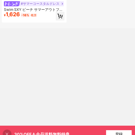
#サマーコースタルドレス
Swim SXY ビーチ サマーアウトフィ
1,626
ット レディース、ホットガールスタ
¥
-16%
概算
イル Vネック ホローニットドレス タ
ッセルヘム、セクシーなビーチバケ
ーションカバーアップ
30%OFF＆全品送料無料特典
買い物かごに追加
登録
34% 割引！