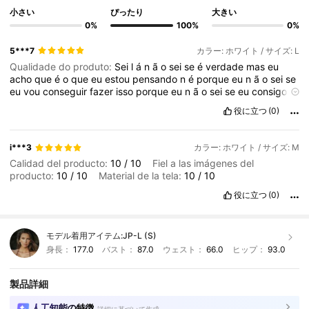
小さい
ぴったり
大きい
0%
100%
0%
5***7
カラー: ホワイト / サイズ: L
Qualidade do produto:
Sei
l
á
n
ã
o
sei
se
é
verdade
mas
eu
acho
que
é
o
que
eu
estou
pensando
n
é
porque
eu
n
ã
o
sei
se
eu
vou
conseguir
fazer
isso
porque
eu
n
ã
o
sei
se
eu
consigo
fazer
isso
com
a
minha
m
ã
e
porque
eu
n
ã
o
sei
se
eu
tenho
役に立つ
(0)
coragem
de
fazer
isso
com
ela
ou
com
a
minha
m
ã
e
eu
n
ã
o
sei
se
eu
posso
fazer
isso
com
a
minha
m
ã
e
ou
com
a
minha
m
ã
e
com
a
minha
m
ã
e
e
com
a
minha
m
ã
e
ent
ã
o
eu
n
ã
o
sei
i***3
カラー: ホワイト / サイズ: M
se
eu
vou
conseguir
fazer
isso
com
a
minha
Calidad del producto:
10
/
10
Fiel a las imágenes del
producto:
10
/
10
Material de la tela:
10
/
10
役に立つ
(0)
モデル着用アイテム:
JP-L (S)
身長：
177.0
バスト：
87.0
ウェスト：
66.0
ヒップ：
93.0
製品詳細
人工知能の特徴
詳細に基づいて作成