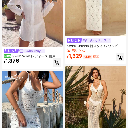
#きれいめドレス
Swim Chiccia 新スタイル ワンピー
ス 無地 スパゲッティストラップ ニ
残り 5 点
Swim Vcay
ット 波テクスチャー エレガント バ
1,329
Swim Vcay レディース 夏用 高
NEW
¥
-33%
概算
ケーション レディース水着ロングド
1,376
級 ラペル 刺繍 長袖 無地 織りシャツ
レス
¥
スリム見え 万能 ユニーク ブラウス
カーディガン バケーション・ビーチ
向け