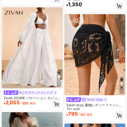
売り切れ間近！
1,350
¥
16
4
#ドラマチックドレープ
Zivah 2026年 バケーション カジュ
Swim Vcay
2,055
アル ビーチ エレガントシャツ + パン
¥
-22%
概算
Swim Vcay 夏物レディーファッショ
ツ カバーアップセット
ン レース フローラルプリント スカ
70+ sold
ートオーバードレス 夏用
795
¥
-3%
概算