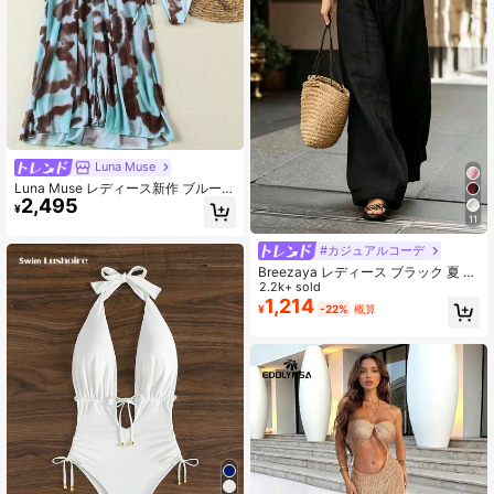
Luna Muse
Luna Muse レディース新作 ブルー&
2,495
ブラウン タイダイ 三角ビキニ 3点セ
¥
ット、フロントタイ スリット マキシ
11
カバーアップ 水着セット、トロピカ
ルバケーションスタイル セクシーで
#カジュアルコーデ
目を引く、ビーチカバーアップ ツー
Breezaya レディース ブラック 夏 カ
ピース水着、エレガントなスリムフ
ジュアル ゆったり ハイウエスト ワ
2.2k+ sold
ィット プレミアム感、デイリー、カ
イドレッグ 無地パンツ、バケーショ
1,214
¥
-22%
概算
ジュアル、アイランドバケーショ
ン、休日、通勤、日常着、パーティ
ン、プール、デート、ストリート、
ー、ビーチにエレガントなファッシ
ビーチアウトフィット、アウトドア
ョン
ウェア、ビーチフォトシュート、ミ
ュージックフェスティバル、バレン
タインデー、サマーアウト、パーテ
ィーアウトフィット、ニューイヤー
バケーションアウトフィットに適し
ています