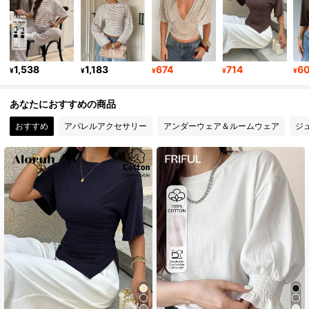
2.6M フォロワー
4.87
1,538
1,183
674
714
6
2.6M フォロワー
4.87
¥
¥
¥
¥
¥
あなたにおすすめの商品
2.6M フォロワー
4.87
おすすめ
アパレルアクセサリー
アンダーウェア＆ルームウェア
ジ