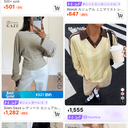
ャツ、オールマッチ 無地 半袖トップ
500+ sold
#ニットエッセンシャル
ス、ソフト & 通気性、デイリーウェ
501
¥
-3%
Aloruh カジュアル ミニマリスト レ
ア & 通勤カジュアル ホワイト 夏、ク
647
トロ エレガント 通勤 多用途 テクス
リーンガール エステティック
¥
-20%
チャード ベージュ レディースTシャ
ツ、通勤、ビーチ、バケーション、
アウトドア、夏に適しています、ラ
ウンドネック ウエストシェイプ サイ
ドスリット
19
¥321 節約
5
#ジェンダーレス
Siren Gaze レディース カジュアル
1,555
¥
1,282
ストライプ柄 バットウィングスリー
¥
-20%
ブ フィットTシャツ、通勤に最適、
Muchica
春/秋