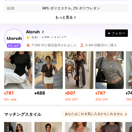
組成:
98% ポリエステル, 2% ポリウレタン
2.6M フォロワー
4.87
もっと見る
Aloruh
フォロー
2.6M フォロワー
4.87
8***4
は
1日前
に購入しました
11.8M 件が最近販売されました
6.4M 回数目のご購入
2.6M フォロワー
4.87
2.6M フォロワー
4.87
2.6M フォロワー
4.87
781
488
807
787
7
¥
¥
¥
¥
¥
50+ sold
20% OFF
20% OFF
100+
2.6M フォロワー
4.87
マッチングスタイル
あなたはこれを気に入るかもしれません
, あなたも気に入るかもしれない
2.6M フォロワー
4.87
, より多くのスタイル
, マッチングチョイス