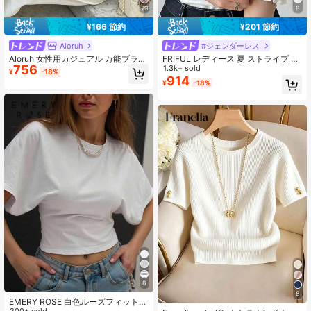
29
8
¥166 節約
¥201 節約
Aloruh
#ジェンダーレス
Aloruh 女性用カジュアル 万能ブラウ
FRIFUL レディース 夏 ストライプ ラ
756
ンTシャツ、夏Tシャツ、ラウンドネ
ウンドネック 半袖 カフス付きTシャ
1.3k+ sold
¥
-18%
ックTシャツ、ウエストシェイプ ア
ツ
914
¥
-18%
シンメトリーTシャツ
8
8
EMERY ROSE 白色ルーズフィットT