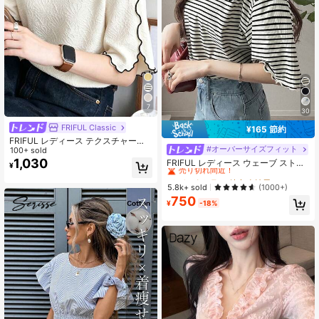
7
30
FRIFUL Classic
¥165 節約
FRIFUL レディース テクスチャー加
#オーバーサイズフィット
#2 ベストセラー
特大 女性用Tシャツ
工 ラウンドネック 半袖 カジュアルT
100+ sold
シャツ 夏用
1,030
売り切れ間近！
FRIFUL レディース ウェーブ ストラ
¥
イプ ルーズ コントラストトリム 半
#2 ベストセラー
#2 ベストセラー
特大 女性用Tシャツ
特大 女性用Tシャツ
袖Tシャツ、夏カジュアルウェア
売り切れ間近！
売り切れ間近！
5.8k+ sold
(1000+)
750
#2 ベストセラー
特大 女性用Tシャツ
¥
-18%
売り切れ間近！