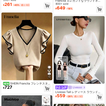
シャツ、夏に最適なファッショナブ
200+ sold
Franclia エレガントなラウンドネッ
ルなデザイン
261
クニットTシャツ、ミニマリストファ
800+ sold
¥
-45%
残り3日
ッションニットTシャツ、夏の新作
649
¥
-18%
10
SHEIN Franclia フレンチスタイ
NEW
727
ル Vネック ブラック&ホワイト コン
Livesso
¥
トラスト ラッフル 半袖 シフォン ト
Livesso Tall レディース ラウンドネ
ップス レディース 夏新作 通勤 スリ
559
ック 長袖 ベースレイヤー アーバン
ム エレガント トップス
¥
-28%
残り3日
カジュアル プルオーバーTシャツ