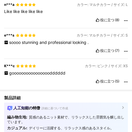
n***a
カラー: マルチカラー / サイズ: L
Like
like
like
like
like
役に立つ
(8)
e***s
カラー: マルチカラー / サイズ: S
soooo
stunning
and
professional
looking
.
役に立つ
(7)
K***c
カラー: ピンク / サイズ: XS
goooooooooooooooodddddd
役に立つ
(5)
製品詳細
人工知能の特徴
詳細に基づいて作成
編み物生地:
質感のあるニット素材で、リラックスした雰囲気を醸し出し
ています。
カジュアル:
デイリーに活躍する、リラックス感のあるスタイル。
2.6M フォロワー
4.87