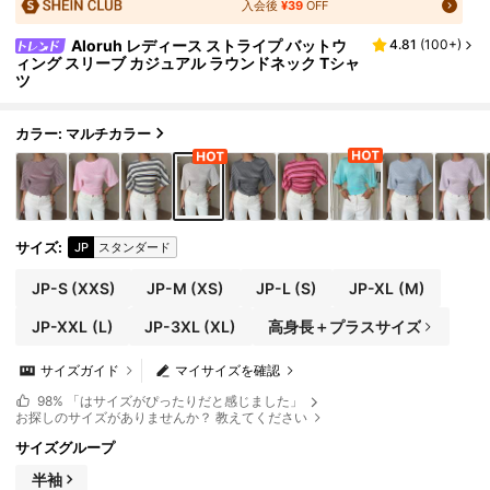
入会後
¥39
OFF
Aloruh レディース ストライプ バットウ
4.81
(
100+
)
ィング スリーブ カジュアル ラウンドネック Tシャ
ツ
カラー: マルチカラー
サイズ
:
JP
スタンダード
JP-S
(XXS)
JP-M
(XS)
JP-L
(S)
JP-XL
(M)
JP-XXL
(L)
JP-3XL
(XL)
高身長＋プラスサイズ
サイズガイド
マイサイズを確認
98%
「はサイズがぴったりだと感じました」
お探しのサイズがありませんか？ 教えてください
サイズグループ
半袖