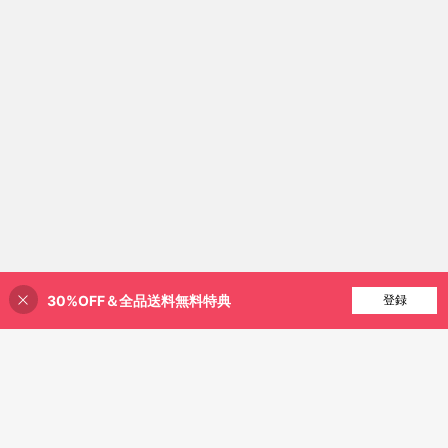
30%OFF＆全品送料無料特典
買い物かごに追加
登録
20% 割引！