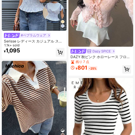
#ペプラムウェア
Serisse レディース カジュアル スト
ライプ ラッフルヘム ウエストシェイ
1.1k+ sold
プ シャツ、夏用
1,095
Dazy SPICE
¥
DAZY 秋ピンク ホローレース フロン
トタイ カーディガン スリムフィット
残り 7 点
レディーストップス パーティー デイ
801
¥
-25%
パーティー ティーパーティー 結婚式
カジュアル キュート エレガント バ
ケーション