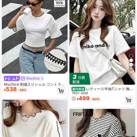
8
Muchica
Muchica 刺繍入りシェル コントラス
538
トトリム レディース夏新作 ストライ
レディース半袖Tシャツ 胸
国内発送
¥
-20%
プ ウエスト 半袖Tシャツ、デイリー
元niko and..ロゴプリント ゆったり
100+ sold
コミューター、デート、集まり、秋
ルーズシルエット ナチュラルカジュ
499
¥
-63%
冬夏、クリスマス、新年、感謝祭、
アル夏トップス
パーティー、結婚式、ビーチ、卒業
式、ファッショナブル、エレガン
ト、カジュアル、お出かけ、デー
ト、予約、通勤、シャイニー、バレ
ンタインデー、エレガント、バケー
ション、カジュアル、Y2K、お出か
け、卒業式などのさまざまなシーン
に適しています。