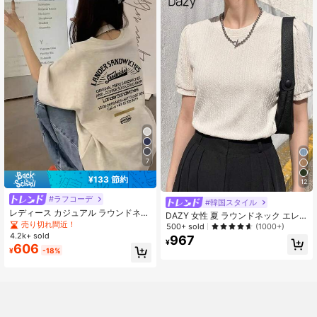
7
¥133 節約
12
#ラフコーデ
#韓国スタイル
レディース カジュアル ラウンドネッ
DAZY 女性 夏 ラウンドネック エレ
ク ルーズフィット レター&カートゥ
売り切れ間近！
ガント 通勤 多用途 ルーズ トップス
500+ sold
(1000+)
ーン フード プリント 半袖Tシャツ、
カジュアル 半袖 Tシャツ
4.2k+ sold
967
和風、春夏
¥
606
¥
-18%