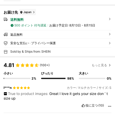
お届け先
Japan
送料無料
500 ポイント 付与遅延
お届け予定日:
8月13日 - 8月15日
返品無料
安全な支払い · プライバシー保護
Sold by & Ships from: SHEIN
4.81
(100+)
もっと見る
小さい
ぴったり
大きい
2%
98%
0%
l***n
カラー: マルチカラー / サイズ: S
True to product images:
Great
I
love
it
gets
your
size
don
’
t
size
up
役に立つ
(10)