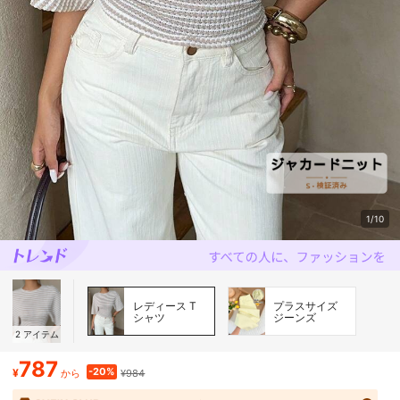
1/10
レディース T
プラスサイズ
シャツ
ジーンズ
2
アイテム
787
-20%
¥
¥984
から