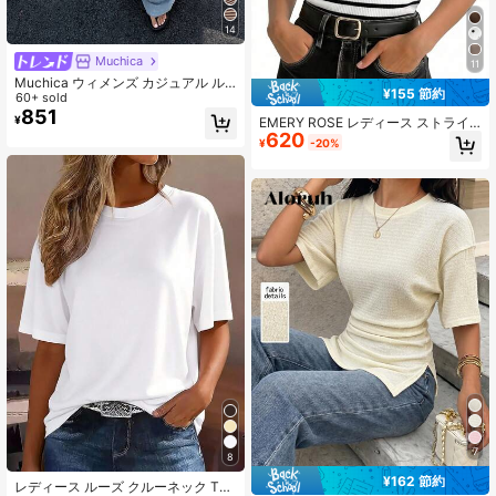
14
Muchica
11
Muchica ウィメンズ カジュアル ル
¥155 節約
ーズ ストライプ ドロップショルダー
60+ sold
Tシャツ、夏用
851
¥
EMERY ROSE レディース ストライ
620
プ コントラストカラー ラウンドネッ
¥
-20%
ク Tシャツ、ファッショナブルで多
用途
7
8
¥162 節約
レディース ルーズ クルーネック Tシ