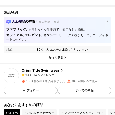
製品詳細
人工知能の特徴
詳細に基づいて作成
ファブリック:
クラシックな生地感で、着こなしも簡単。
カジュアル, エレガント, セクシー:
リラックス感があって、コーディネ
1.3K フォロワー
4.85
ートしやすい。
組成:
82% ポリエステル,18% ポリウレタン
1.3K フォロワー
4.85
もっと見る
OriginTide Swimwear
1.3K フォロワー
4.85
s***e
は
1日前
に購入しました
F***a
が
1日前
にフォローしました
100K 件が最近販売されました
10K 回数目のご購入
1.3K フォロワー
4.85
フォロー
すべての商品
あなたにおすすめの商品
1.3K フォロワー
4.85
おすすめ
アパレルアクセサリー
アンダーウェア＆ルームウェア
ジ