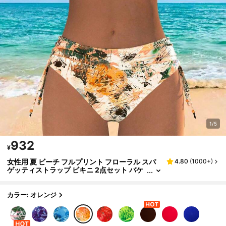
1/5
932
¥
女性用 夏 ビーチ フルプリント フローラル スパ
4.80
(
1000+
)
ゲッティストラップ ビキニ 2点セット バケ
ーション
カラー: オレンジ