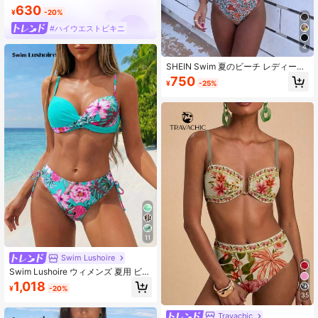
630
¥
-20%
#ハイウエストビキニ
4
SHEIN Swim 夏のビーチ レディース
バカンス用 フローラル プリント フ
750
¥
-25%
ロント ノット シンプルでおしゃれな
ビキニセット - フローラル パターン
はランダムです
11
Swim Lushoire
Swim Lushoire ウィメンズ 夏用 ビー
チフラワー柄 ビキニセット、ツイス
1,018
¥
-20%
トノットディテール、ランダムプリ
35
ントデザイン、アンダーワイヤー付
きプッシュアップ
Travachic