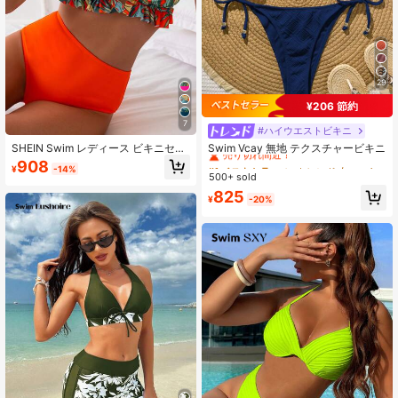
29
¥206 節約
7
#ハイウエストビキニ
#1 ベストセラー
に トレンド 女性のビキニセット
売り切れ間近！
SHEIN Swim レディース ビキニセッ
Swim Vcay 無地 テクスチャービキニ
ト トロピカルプリント ハルターネッ
#1 ベストセラー
#1 ベストセラー
に トレンド 女性のビキニセット
に トレンド 女性のビキニセット
908
¥
-14%
ク トライアングル ボトム
500+ sold
売り切れ間近！
売り切れ間近！
#1 ベストセラー
に トレンド 女性のビキニセット
825
¥
-20%
売り切れ間近！