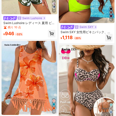
5
Swim Lushoire
12
Swim Lushoire レディース 夏用 ビー
チ トロピカル植物柄 ホルターネック
Swim SXY
残り 10 点
リボン セクシー ファッション ビキ
Swim SXY 女性用ビキニパック、ネ
946
ニ 2点セット 水着
¥
-32%
オンカラーの蛍光色、ホルターネッ
1,118
¥
-20%
クタイ、アンダーワイヤー付きプッ
シュアップ、夏のビーチグッズ
13
4