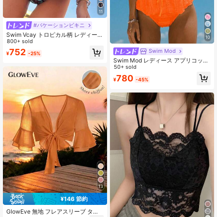
11
#バケーションビキニ
Swim Vcay トロピカル柄 レディース
10
ビキニ 2点セット、カジュアル ホリ
800+ sold
デー
752
Swim Mod
¥
-25%
Swim Mod レディース アプリコット
織り生地 ビーズ装飾キャミソール&
50+ sold
ビキニセット、夏のビーチや旅行に
780
¥
-45%
適しています
13
¥146 節約
GlowEve 無地 フレアスリーブ タイ