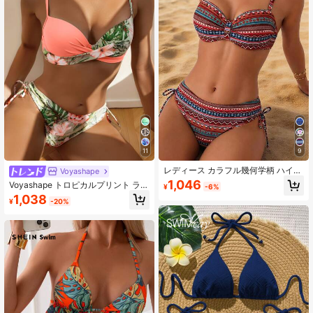
11
9
レディース カラフル幾何学柄 ハイウ
Voyashape
エスト ビキニセット スパゲッティス
1,046
Voyashape トロピカルプリント ラッ
¥
-6%
トラップ バックタイ付き カジュアル
プクロス プッシュアップ ビキニセッ
1,038
セクシー 水着 ビーチ バケーション
¥
-20%
ト、夏のビーチに最適
夏用