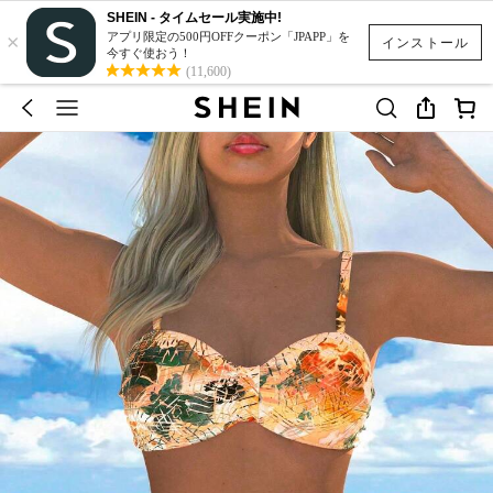
SHEIN - タイムセール実施中!
×
アプリ限定の500円OFFクーポン「JPAPP」を
インストール
今すぐ使おう！
(11,600)