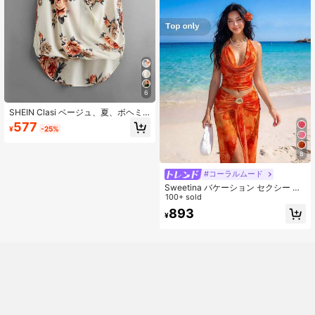
6
SHEIN Clasi ベージュ、夏、ボヘミ
アン、バケーション、ホリデー、フ
577
¥
-25%
ローラルプリント、ハイローヘム、
キャミソールトップ、エレガントな
ビーチ、カジュアル、女性用、フェ
8
スティバル&パーティー
#コーラルムード
Sweetina バケーション セクシー フ
ローラル プリント アシンメトリー
100+ sold
メタル装飾 レディース タンクトップ
893
¥