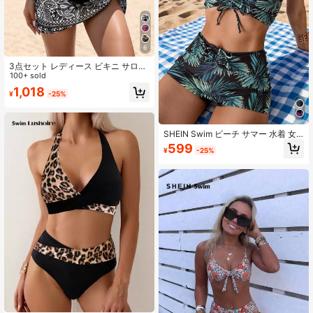
6
3点セット レディース ビキニ サロン
スカート付き、ウエストタイ スリム
100+ sold
フィット 水着 バケーション ビーチ
1,018
¥
-25%
ブラック 夏
SHEIN Swim ビーチ サマー 水着 女
性用 トロピカル プリント ビキニセ
599
¥
-25%
ット