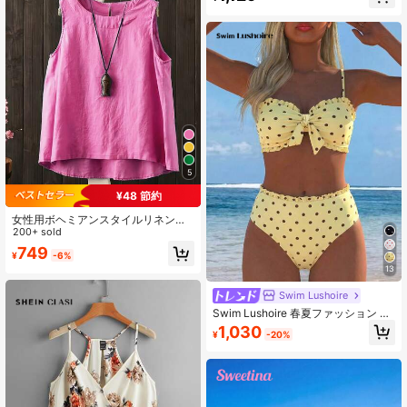
5
¥48 節約
女性用ボヘミアンスタイルリネンノ
ースリーブトップ、カジュアルルー
200+ sold
ズピンクタンクトップ、ハンドメイ
749
¥
-6%
ドサマートップ、ビーチ、日常生
13
活、バケーションウェアに適してい
ます
Swim Lushoire
Swim Lushoire 春夏ファッション 人
気 セクシー レディース 水玉柄デザ
1,030
¥
-20%
イン バケーション インフルエンサー
風 ビーチビキニセット