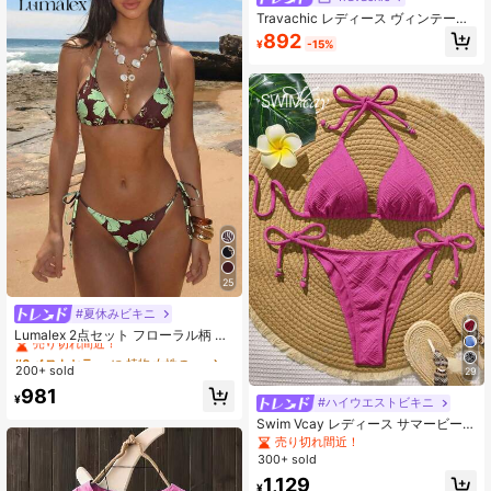
Travachic レディース ヴィンテージ
フローラルプリント柄 水着 2点セッ
892
¥
-15%
ト、お出かけ、ビーチバケーショ
ン、クルーズパーティー、シック
25
#夏休みビキニ
#6 ベストセラー
に 植物 女性のビキニセット
売り切れ間近！
Lumalex 2点セット フローラル柄 ホ
ルターネック バックスタイ オープン
#6 ベストセラー
#6 ベストセラー
に 植物 女性のビキニセット
に 植物 女性のビキニセット
バック トライアングルビキニトップ
200+ sold
売り切れ間近！
売り切れ間近！
29
&ビキニボトム、ファッション セク
#6 ベストセラー
に 植物 女性のビキニセット
981
シー ビーチ 海辺 プール ウォーター
¥
#ハイウエストビキニ
売り切れ間近！
スポーツ レディース 夏用ビキニセッ
Swim Vcay レディース サマービーチ
ト
バケーション 無地 テクスチャ生地
売り切れ間近！
バックレス リボン前結び スプリット
300+ sold
ビキニセット
1,129
¥