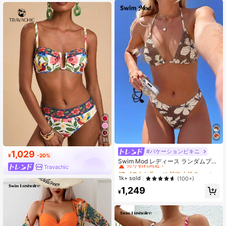
35
#バケーションビキニ
#2 ベストセラー
に 植物 女性のビキニセット
1,029
¥
-20%
売り切れ間近！
Swim Mod レディース ランダムプリ
Travachic
ント スパゲッティストラップ 2ピー
#2 ベストセラー
#2 ベストセラー
に 植物 女性のビキニセット
に 植物 女性のビキニセット
ス ビキニ水着、夏のビーチバケーシ
売り切れ間近！
売り切れ間近！
1k+ sold
(100+)
ョン アウトフィット
#2 ベストセラー
に 植物 女性のビキニセット
1,249
¥
売り切れ間近！