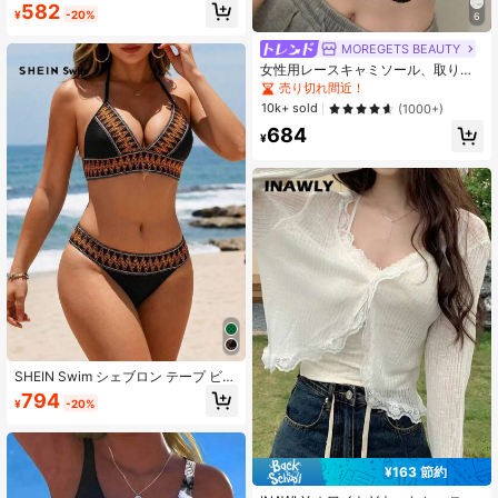
フロント クロップドシャツ
582
¥
-20%
6
MOREGETS BEAUTY
女性用レースキャミソール、取り外
し可能なパッド付き、かわいい&セク
売り切れ間近！
シーな無地インナー、新学期、冬、
10k+ sold
(1000+)
クリスマス、春節、カジュアルブラ
684
ックサマーに適しています、シック&
¥
エレガント
SHEIN Swim シェブロン テープ ビキ
ニセット ホルター 三角形 ブラジャ
794
¥
-20%
ー & ハイウェスト ボトム 2ピース バ
ススーツ
¥163 節約
#4 ベストセラー
ファブリック レディーストップス