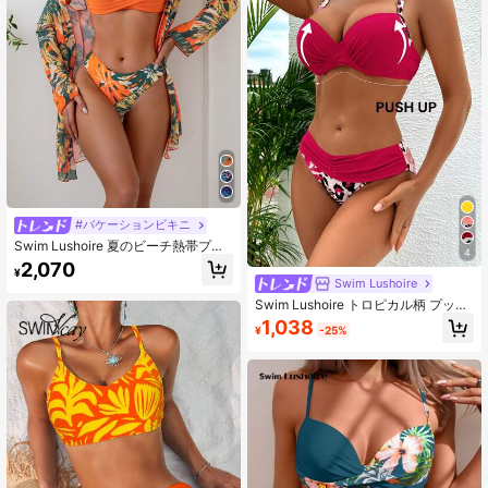
#バケーションビキニ
Swim Lushoire 夏のビーチ熱帯プリ
4
ント ビキニセット 3点セット ビキニ
2,070
¥
セット バカンス 2ピース水着セット
Swim Lushoire
Swim Lushoire トロピカル柄 プッシ
ュアップ 腹部補正 エレガントカジュ
1,038
¥
-25%
アル水着 2枚セット、春夏、ホリデ
ー、ビーチ、パーティーに適してい
ます