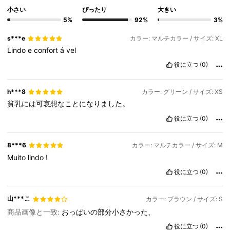
小さい
ぴったり
大きい
5%
92%
3%
s***e
カラー: マルチカラー / サイズ: XL
Lindo
e
confort
á
vel
役に立つ
(0)
h***8
カラー: グリーン / サイズ: XS
貧乳には可哀想なことになりました。
役に立つ
(0)
8***6
カラー: マルチカラー / サイズ: M
Muito
lindo
!
役に立つ
(0)
山***こ
カラー: ブラウン / サイズ: S
商品画像と一致:
おっぱいの部分小さかった、
役に立つ
(0)