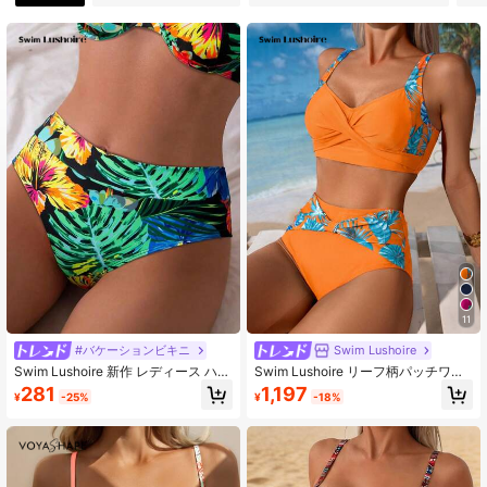
1.3K フォロワー
4.85
1.3K フォロワー
4.85
1.3K フォロワー
4.85
1.3K フォロワー
4.85
11
1.3K フォロワー
4.85
#バケーションビキニ
Swim Lushoire
Swim Lushoire 新作 レディース ハイ
Swim Lushoire リーフ柄パッチワー
ウエスト ビキニボトム、スポーツ用
ク ビキニセット レディース 夏 ビー
281
1,197
1.3K フォロワー
4.85
¥
-25%
¥
-18%
トロピカルパームプリント フィット
チ
ネスビキニショーツ