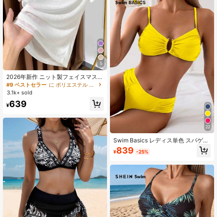
5
2026年新作 ニット製フェイスマスク
付き半袖インナーシャツ、レディー
#9 ベストセラー
に ポリエステル デイリーTシャツ
ス夏用薄手ラウンドネック白Tシャツ
3.1k+ sold
カジュアル
639
¥
22
Swim Basics レディス単色 スパゲッ
ティストラップ ビキニトップ&ボト
839
¥
-25%
ムビキニセット 夏用