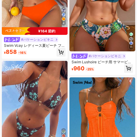
4
¥164 節約
#バケーションビキニ
Swim Vcay レディース夏ビーチ フロ
11
ーラル柄 スパゲッティストラップ フ
858
¥
-16%
ァッショナブルビキニ水着セット
#バケーションビキニ
Swim Lushoire ビーチ用 サマービキ
ニ セット、トロピカルプリント、プ
960
¥
-25%
ッシュアップ