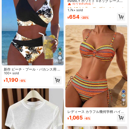
売り切れ間近！
INAWLY ホワイト Vネック レースト
リム UVカット カバーアップ レディ
#4 ベストセラー
#4 ベストセラー
ファブリック レディーストップス
ファブリック レディーストップス
ース 夏用 薄手 キャミソール カバー
1.7k+ sold
売り切れ間近！
売り切れ間近！
アップ ショール
#4 ベストセラー
ファブリック レディーストップス
654
¥
-20%
売り切れ間近！
7
新作 ビーチ・プール・バカンス用 セ
クシーでエレガントな植物柄 無地生
100+ sold
地 クロスコントラストショルダース
1,190
¥
-8%
トラップ スリット入り レディース水
着 夏用 ブラック リゾートウェア
9
レディース カラフル幾何学柄 ハイウ
エスト ビキニセット スパゲッティス
1,065
¥
-6%
トラップ＆バックタイ付き カジュア
ル セクシー 水着 ビーチバケーショ
ン 夏向け エステティック