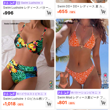
Swim Lushoire
Swim DD+ DD+ レディース 夏 カジ
Swim Lushoire レディース パターン
ュアル ビーチ バケーション 2ピース
655
柄 エレガント ビーチバケーション
996
¥
-18%
水着、レオパード柄 アンダーワイヤ
¥
カバーアップ
ー プッシュアップ スリムフィット、
バスト DD+ スタイリング
30
#バケーションビキニ
#ハイウエストビキニ
Swim Mod レディース夏ビーチ フル
Swim Lushoire トロピカル柄ソフト
プリントホルターネック ファッショ
801
カップビキニセット、ビーチバケー
1,018
¥
-20%
ンビキニ&トライアングルパンティ水
¥
-20%
ション
着セット