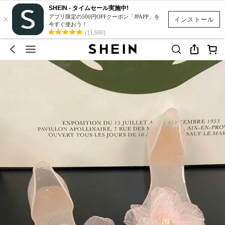
SHEIN - タイムセール実施中!
×
アプリ限定の500円OFFクーポン「JPAPP」を
インストール
今すぐ使おう！
(11,600)