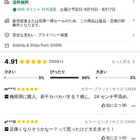
送料無料
500 ポイント 付与遅延
お届け予定日:
8月15日 - 8月17日
販売促進または在庫一掃セールのため、この商品は返品・交換の対
象外となります。
安全な支払い · プライバシー保護
Sold by & Ships from: SHEIN
4.91
(1000+)
もっと見る
小さい
ぴったり
大きい
3%
94%
3%
m***i
カラー: ブラック / サイズ: CN38
梅雨用に購入。若干カパカパする？感じ。
24
センチ甲高め。
役に立つ
(8)
a***0
カラー: ピンク / サイズ: CN40
足痛くなりそうかなー？って思ったけど大丈夫そう！
役に立つ
(5)