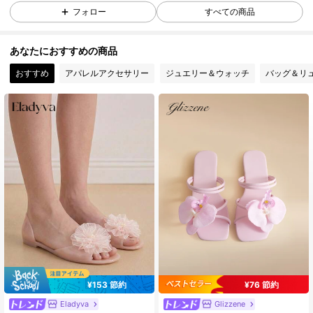
1.9K フォロワー
4.90
フォロー
すべての商品
あなたにおすすめの商品
1.9K フォロワー
4.90
おすすめ
アパレルアクセサリー
ジュエリー＆ウォッチ
バッグ＆リ
1.9K フォロワー
4.90
1.9K フォロワー
4.90
1.9K フォロワー
4.90
1.9K フォロワー
4.90
¥153 節約
¥76 節約
1.9K フォロワー
4.90
Eladyva
Glizzene