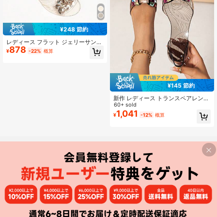
¥248 節約
レディース フラット ジェリーサンダ
878
ル グリッター花柄 ピープトゥ 夏用
¥
-22%
概算
シューズ
¥145 節約
新作 レディース トランスペアレント
ジェリー スクエアバックル カラフル
60+ sold
なラインストーン ピープトウ スリッ
1,041
¥
-12%
概算
ポン フラットサンダル、春夏のアウ
トフィット