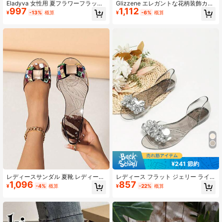
Eladyva 女性用 夏フラワーフラット
Glizzene エレガントな花柄装飾カジ
997
1,112
サンダル、ビーチ 旅行 バカンス ゼ
ュアルで快適なスリッポンサンダ
¥
-13%
概算
¥
-6%
概算
1.9K フォロワー
4.90
リーシューズ、クリスタルプラスチ
ル、ポリエステル製の花飾り、バカ
ックビーチスリッパ、オープントゥ
ンス、パーティー、オフィス、夏の
スリッポン
ウェディングなどでの屋内外での使
用に適しています
¥241 節約
レディースサンダル 夏靴 レディース
レディース フラット ジェリー ライ
1,096
857
シューズ 透明ジェリー スクエアバッ
ンストーン ピープトウ サンダル、春
¥
-4%
概算
¥
-22%
概算
クル ラインストーン装飾 ソフトソー
夏のアウトフィット
ル 多用途 カジュアル バケーション
スタイル ピープトゥ スリッポン フ
ラットサンダル