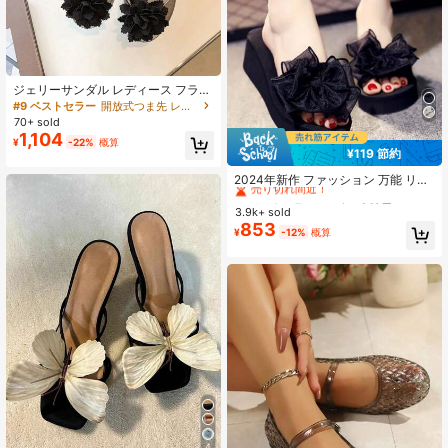
ジェリーサンダル レディース フラワ
ー オープントゥ トランスペアレント
#9 ベストセラー
開放式つま先 レディース サンダル
プラスチック 滑り止め フラット ス
70+ sold
プリング/サマー 韓国ファッション
1,104
¥
-22%
概算
カジュアルシューズ
¥119 節約
#1 ベストセラー
に ボウ 女性用サンダル
売り切れ間近！
2024年新作 ファッション 万能 リボ
ンスライド サンダル レディース、履
#1 ベストセラー
#1 ベストセラー
に ボウ 女性用サンダル
に ボウ 女性用サンダル
き心地よい 滑り止め ハイヒール ビ
3.9k+ sold
売り切れ間近！
売り切れ間近！
ーチスリッパ、夏
853
#1 ベストセラー
に ボウ 女性用サンダル
¥
-12%
概算
売り切れ間近！
4