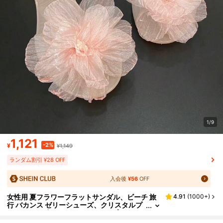
1/9
1,121
-2%
¥
¥1,149
ランダム割引 ¥28 OFF
入会後
¥56
OFF
女性用 夏フラワーフラットサンダル、ビーチ 旅
4.91
(
1000+
)
行 バカンス ゼリーシューズ、クリスタルプ
ラスチックビーチスリッパ、オープントゥス
リッポン