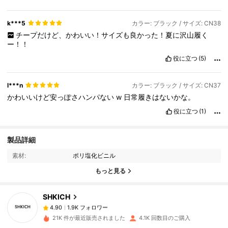
k***5
カラー: ブラック / サイズ: CN38
チープだけど、かわいい！サイズも良かった！夏に沢山履く
ー！！
役に立つ
(5)
l***n
カラー: ブラック / サイズ: CN37
かわいいけど安っぽさハンパない
w
日常履きはないかな。
役に立つ
(1)
1.9K フォロワー
4.90
製品詳細
素材:
ポリ塩化ビニル
1.9K フォロワー
4.90
もっと見る
SHKICH
1.9K フォロワー
4.90
s***i
は
1日前
に購入しました
21K 件が最近販売されました
4.1K 回数目のご購入