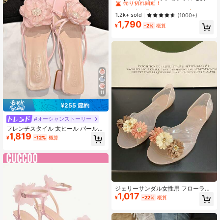
用 フラワーデコレーション ウェッジ
#3 ベストセラー
#3 ベストセラー
に フラワー 女性用サンダル
に フラワー 女性用サンダル
サンダル アウトドア用 厚底 バケー
売り切れ間近！
売り切れ間近！
1.2k+ sold
(1000+)
ション リラックス ビーチ 秋冬ギフ
1,790
#3 ベストセラー
に フラワー 女性用サンダル
ト コテージコア スタイル
¥
-2%
概算
売り切れ間近！
11
¥255 節約
#オーシャンストーリー
フレンチスタイル 太ヒール パールフ
1,819
ラワー スライドサンダル レディー
¥
-12%
概算
ス、2025年夏新作 オープントゥ 多
用途 ミドルヒール スリッパ、ビーチ
サンダル
ジェリーサンダル女性用 フローラル
1,017
ラインストーン オープントゥ トラン
¥
-22%
概算
スペアレントプラスチック 滑り止め
フラット カジュアルシューズ、新作
春/夏 韓国ファッションスタイル