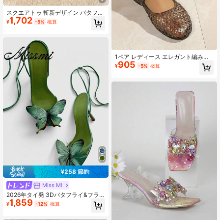
スクエアトゥ 斬新デザイン バタフラ
1,702
イデコレーション 2025春夏新作スト
¥
-5%
概算
ラップ ハイヒールサンダル、フェミ
ニンスタイル ヒール厚めスライドサ
ンダル
1ペア レディース エレガント編み込
905
みホロウアウトサンダル、ファッシ
¥
-5%
概算
ョナブルな通気性ジェリーサンダ
ル、旅行必需品、夏用シューズ、ド
レスに合わせやすい
¥258 節約
Miss Mi
2026年タイ発 3Dバタフライ&フラ
1,859
ワーデコレーションサンダル、フレ
¥
-12%
概算
ンチスタイル尖った つま先 ハイヒー
ルシューズ 夏用