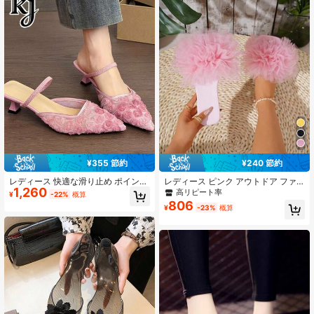
¥355 節約
¥240 節約
レディース 快適な滑り止め ポインテ
レディース ピンク アウトドア ファ
1,260
ッドトゥ ミュールサンダル シアーメ
ッショナブル フラットサンダル しわ
高リピート率
¥
-22%
概算
ッシュ ローズ装飾 キトゥンヒール
くちゃメッシュガーゼ オープントゥ
806
¥
-23%
概算
スウィート ヨーロッパ・アメリカン
快適 スクエアトゥ 春夏 ビーチコー
スタイル 春夏用
デ