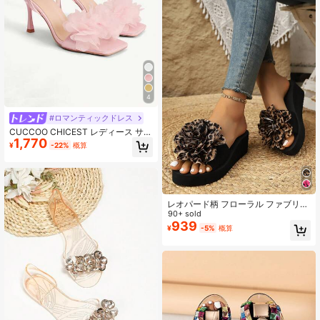
4
#ロマンティックドレス
CUCCOO CHICEST レディース サマ
1,770
ー フェアリースタイル ピンク フラ
¥
-22%
概算
ワー装飾 スクエアトゥ 文字ストラッ
プ バックル 8.5cmハイヒールサンダ
ル セクシー デート ウェディング バ
ケーション ブライダルシューズ
レオパード柄 フローラル ファブリッ
ク ビーチリゾートスタイル ウェッジ
90+ sold
サンダル、厚底サンダル アウトドア
939
¥
-5%
概算
用