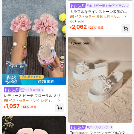
#ホリデー華やかアイテム
カラフルなラインストーン装飾の透
明ハイヒールサンダル(ラインストー
#9 ベストセラー
素敵 女性用サンダル
ンの位置はランダム)、春夏のファッ
60+ sold
ションアイテム
2,062
¥
-22%
概算
11
¥176 節約
soft walk
レディース ビーチ フローラル スリ
ッポンサンダル 軽量 ファッショナブ
#9 ベストセラー
ピンク レディース サンダル
ル 夏新作 スイート フェアリースタ
1,057
¥
-14%
概算
イル 万能 ビーチバケーション 滑り
止め ソフトソール
#クールテンポ
#3 ベストセラー
に フラワー 女性用サンダル
売り切れ間近！
Tropiscape ファッショナブルな女性